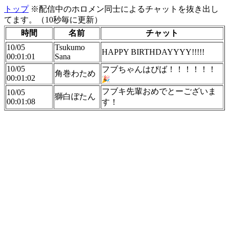
トップ
※配信中のホロメン同士によるチャットを抜き出し
てます。（10秒毎に更新）
時間
名前
チャット
10/05
Tsukumo
HAPPY BIRTHDAYYYY!!!!!
00:01:01
Sana
10/05
フブちゃんはぴば！！！！！！
角巻わため
00:01:02
フブキ先輩おめでとーございま
10/05
獅白ぼたん
00:01:08
す！