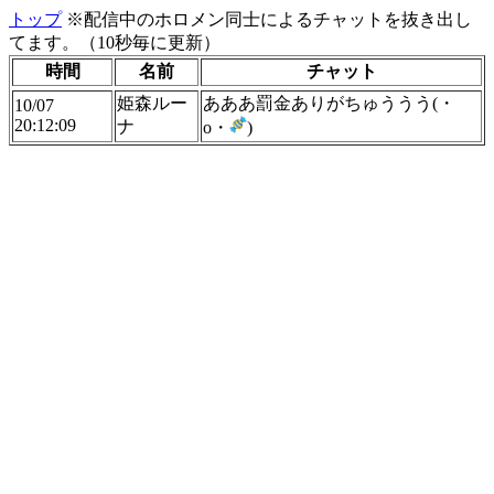
トップ
※配信中のホロメン同士によるチャットを抜き出し
てます。（10秒毎に更新）
時間
名前
チャット
姫森ルー
あああ罰金ありがちゅううう(・
10/07
20:12:09
ナ
o・
)