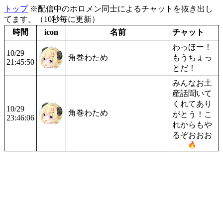
トップ
※配信中のホロメン同士によるチャットを抜き出し
てます。（10秒毎に更新）
時間
icon
名前
チャット
わっほー！
10/29
角巻わため
もうちょっ
21:45:50
とだ！
みんなお土
産話聞いて
くれてあり
10/29
角巻わため
がとう！こ
23:46:06
れからもや
るぞおおお