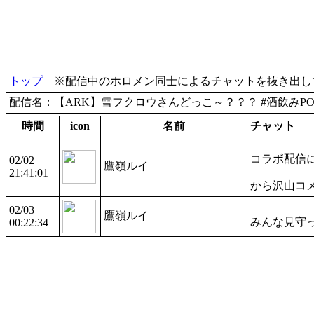
トップ
※配信中のホロメン同士によるチャットを抜き出して
配信名：【ARK】雪フクロウさんどっこ～？？？ #酒飲みP
時間
icon
名前
チャット
コラボ配信
02/02
鷹嶺ルイ
21:41:01
から沢山コ
02/03
鷹嶺ルイ
みんな見守
00:22:34