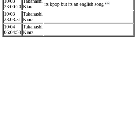
10/03
Takanashi
its kpop but its an english song
23:00:20
Kiara
10/03
Takanashi
23:03:31
Kiara
10/04
Takanashi
06:04:53
Kiara