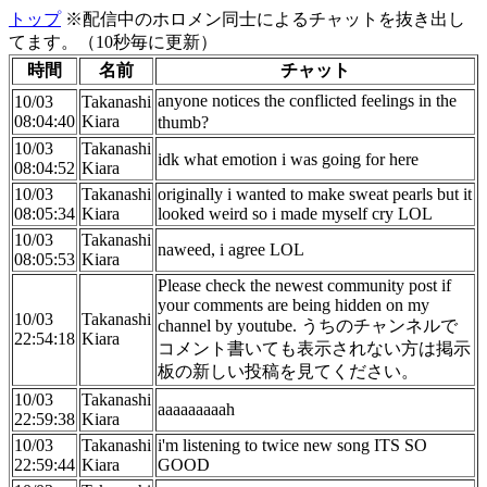
トップ
※配信中のホロメン同士によるチャットを抜き出し
てます。（10秒毎に更新）
時間
名前
チャット
anyone notices the conflicted feelings in the
10/03
Takanashi
08:04:40
Kiara
thumb?
10/03
Takanashi
idk what emotion i was going for here
08:04:52
Kiara
10/03
Takanashi
originally i wanted to make sweat pearls but it
08:05:34
Kiara
looked weird so i made myself cry LOL
10/03
Takanashi
naweed, i agree LOL
08:05:53
Kiara
Please check the newest community post if
your comments are being hidden on my
10/03
Takanashi
channel by youtube. うちのチャンネルで
22:54:18
Kiara
コメント書いても表示されない方は掲示
板の新しい投稿を見てください。
10/03
Takanashi
aaaaaaaaah
22:59:38
Kiara
10/03
Takanashi
i'm listening to twice new song ITS SO
22:59:44
Kiara
GOOD