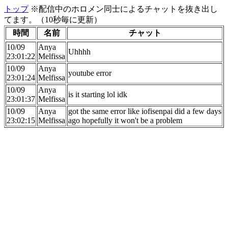
トップ
※配信中のホロメン同士によるチャットを抜き出し
てます。（10秒毎に更新）
時間
名前
チャット
10/09
Anya
Uhhhh
23:01:22
Melfissa
10/09
Anya
youtube error
23:01:24
Melfissa
10/09
Anya
is it starting lol idk
23:01:37
Melfissa
10/09
Anya
got the same error like iofisenpai did a few days
23:02:15
Melfissa
ago hopefully it won't be a problem