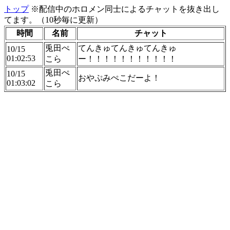
トップ
※配信中のホロメン同士によるチャットを抜き出し
てます。（10秒毎に更新）
時間
名前
チャット
兎田ぺ
てんきゅてんきゅてんきゅ
10/15
01:02:53
こら
ー！！！！！！！！！！！
兎田ぺ
10/15
おやぷみぺこだーよ！
01:03:02
こら