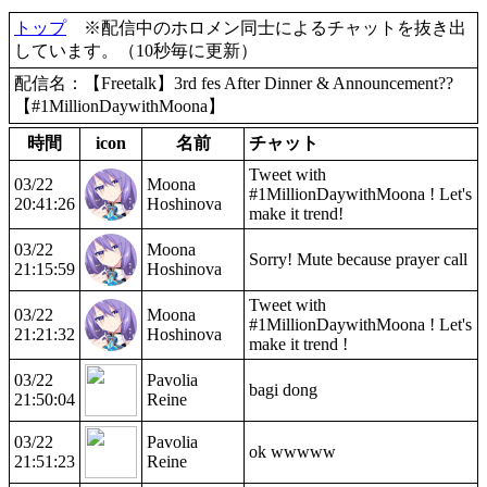
トップ
※配信中のホロメン同士によるチャットを抜き出
しています。（10秒毎に更新）
配信名：【Freetalk】3rd fes After Dinner & Announcement??
【#1MillionDaywithMoona】
時間
icon
名前
チャット
Tweet with
03/22
Moona
#1MillionDaywithMoona ! Let's
20:41:26
Hoshinova
make it trend!
03/22
Moona
Sorry! Mute because prayer call
21:15:59
Hoshinova
Tweet with
03/22
Moona
#1MillionDaywithMoona ! Let's
21:21:32
Hoshinova
make it trend !
03/22
Pavolia
bagi dong
21:50:04
Reine
03/22
Pavolia
ok wwwww
21:51:23
Reine