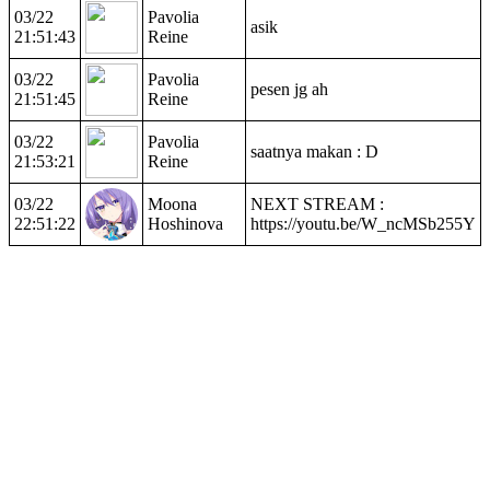
03/22
Pavolia
asik
21:51:43
Reine
03/22
Pavolia
pesen jg ah
21:51:45
Reine
03/22
Pavolia
saatnya makan : D
21:53:21
Reine
03/22
Moona
NEXT STREAM :
22:51:22
Hoshinova
https://youtu.be/W_ncMSb255Y