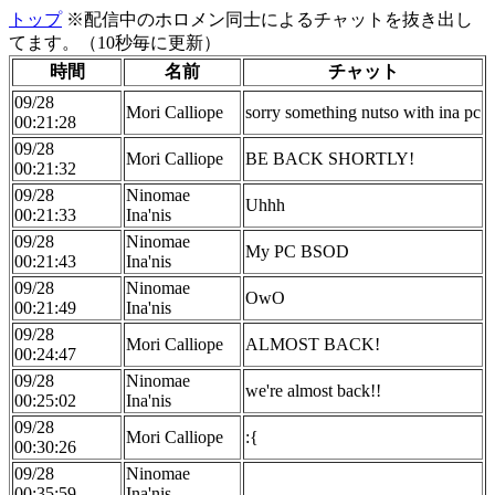
トップ
※配信中のホロメン同士によるチャットを抜き出し
てます。（10秒毎に更新）
時間
名前
チャット
09/28
Mori Calliope
sorry something nutso with ina pc
00:21:28
09/28
Mori Calliope
BE BACK SHORTLY!
00:21:32
09/28
Ninomae
Uhhh
00:21:33
Ina'nis
09/28
Ninomae
My PC BSOD
00:21:43
Ina'nis
09/28
Ninomae
OwO
00:21:49
Ina'nis
09/28
Mori Calliope
ALMOST BACK!
00:24:47
09/28
Ninomae
we're almost back!!
00:25:02
Ina'nis
09/28
Mori Calliope
:{
00:30:26
09/28
Ninomae
00:35:59
Ina'nis