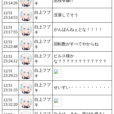
悪役令嬢?!
23:14:26
キ
白上フブ
12/31
没落してそう
23:14:53
キ
白上フブ
12/31
がんばんねぇとな！！！！
23:17:55
キ
白上フブ
12/31
回転数がすべてやからね
23:22:48
キ
白上フブ
ビルス様か
12/31
23:24:12
キ
な？？？？？？？？？？？？
白上フブ
12/31
23:29:23
キ
白上フブ
12/31
せいすい・・・・・・・・・・
23:31:33
キ
白上フブ
12/31
23:32:20
キ
白上フブ
白上は、また 学びを得まし