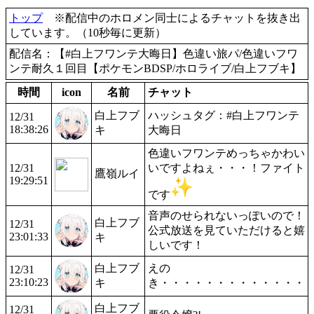
トップ
※配信中のホロメン同士によるチャットを抜き出
しています。（10秒毎に更新）
配信名：【#白上フワンテ大晦日】色違い旅パ/色違いフワ
ンテ耐久１回目【ポケモンBDSP/ホロライブ/白上フブキ】
時間
icon
名前
チャット
白上フブ
ハッシュタグ：#白上フワンテ
12/31
18:38:26
キ
大晦日
色違いフワンテめっちゃかわい
12/31
いですよねぇ・・・！ファイト
鷹嶺ルイ
19:29:51
です
音声のせられないっぽいので！
白上フブ
12/31
公式放送を見ていただけると嬉
23:01:33
キ
しいです！
白上フブ
えの
12/31
23:10:23
キ
き・・・・・・・・・・・・・
白上フブ
12/31