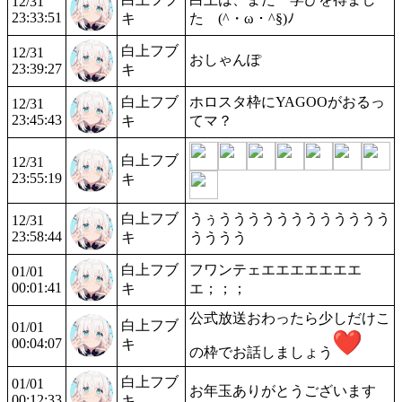
12/31
23:33:51
キ
た (^・ω・^§)ﾉ
白上フブ
12/31
おしゃんぽ
23:39:27
キ
白上フブ
ホロスタ枠にYAGOOがおるっ
12/31
23:45:43
キ
てマ？
白上フブ
12/31
23:55:19
キ
白上フブ
うぅうううううううううううう
12/31
23:58:44
キ
うううう
白上フブ
フワンテェエエエエエエエ
01/01
00:01:41
キ
エ；；；
公式放送おわったら少しだけこ
白上フブ
01/01
00:04:07
キ
の枠でお話しましょう
白上フブ
01/01
お年玉ありがとうございます
00:12:33
キ