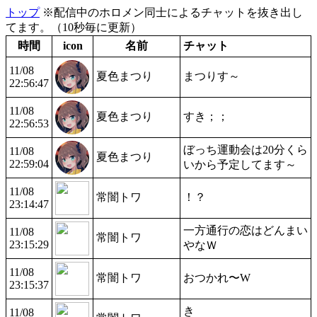
トップ
※配信中のホロメン同士によるチャットを抜き出し
てます。（10秒毎に更新）
時間
icon
名前
チャット
11/08
夏色まつり
まつりす～
22:56:47
11/08
夏色まつり
すき；；
22:56:53
ぼっち運動会は20分くら
11/08
夏色まつり
22:59:04
いから予定してます～
11/08
常闇トワ
！？
23:14:47
一方通行の恋はどんまい
11/08
常闇トワ
23:15:29
やなＷ
11/08
常闇トワ
おつかれ〜W
23:15:37
き
11/08