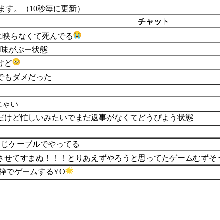
す。（10秒毎に更新）
チャット
sに映らなくて死んでる
意味がぷー状態
けど
でもダメだった
にゃい
だけど忙しいみたいでまだ返事がなくてどうぴよう状態
みんな同じケーブルでやってる
させてすまぬ！！！とりあえずやろうと思ってたゲームむずそ
別枠でゲームするYO