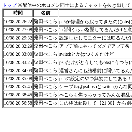
トップ
※配信中のホロメン同士によるチャットを抜き出してま
時間
名前
兎田ぺこら
10/08 20:26:22
ps5が修理から戻ってきたのにob
10/08 20:27:08
兎田ぺこら
2時間くらい格闘してるんだけど
兎田ぺこら
10/08 20:29:32
設定したしモニターには映るんだ
兎田ぺこら
10/08 20:32:29
アプデ前にやってダメでアプデ後
10/08 20:33:00
兎田ぺこら
switchとかはつくんだけど
兎田ぺこら
10/08 20:33:25
ps5だけがどうしてもobsにうつら
兎田ぺこら
10/08 20:34:09
運営さんにも結構前に聞いてるん
10/08 20:35:08
兎田ぺこら
ps5の設定のやつ無効にしてある！
10/08 20:35:45
兎田ぺこら
ケーブルはps4.ps5とswitch
兎田ぺこら
10/08 20:38:45
ぺこらも焦っちゃってみんな混乱
兎田ぺこら
10/08 20:56:58
この枠は延期して【21:30】から