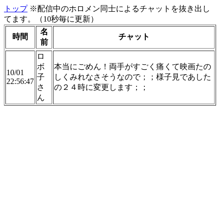
トップ
※配信中のホロメン同士によるチャットを抜き出し
てます。（10秒毎に更新）
名
時間
チャット
前
ロ
ボ
本当にごめん！両手がすごく痛くて映画たの
10/01
子
しくみれなさそうなので；；様子見であした
22:56:47
さ
の２４時に変更します；；
ん