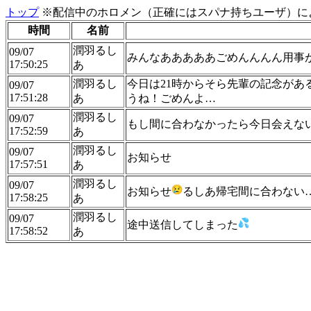
トップ
※配信中のホロメン（正確にはスパナ持ちユーザ）に
時間
名前
潤羽るし
09/07
みんなあああああごめんんんん用事が
17:50:25
あ
潤羽るし
今日は21時からそら先輩の記念があ
09/07
17:51:28
あ
うね！ごめんよ…
潤羽るし
09/07
もし間に合わなかったら今日会えな
17:52:59
あ
潤羽るし
09/07
お知らせ
17:57:51
あ
潤羽るし
09/07
お知らせ
るしあ帰宅間に合わない
17:58:25
あ
潤羽るし
09/07
途中送信してしまった
17:58:52
あ