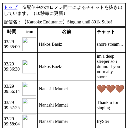
トップ
※配信中のホロメン同士によるチャットを抜き出
しています。（10秒毎に更新）
配信名：【Karaoke Endurance】Singing until 801k Subs!
時間
icon
名前
チャット
03/29
Hakos Baelz
snore stream...
09:35:09
im a deep
sleeper so i
03/29
Hakos Baelz
dunno if you
09:36:30
normally
snore.
03/29
Nanashi Mumei
09:56:14
03/29
Thank u for
Nanashi Mumei
09:57:25
singing
03/29
Nanashi Mumei
IrySter
09:58:04