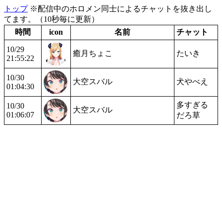
トップ
※配信中のホロメン同士によるチャットを抜き出し
てます。（10秒毎に更新）
時間
icon
名前
チャット
10/29
癒月ちょこ
たいき
21:55:22
10/30
大空スバル
犬やべえ
01:04:30
多すぎる
10/30
大空スバル
01:06:07
だろ草