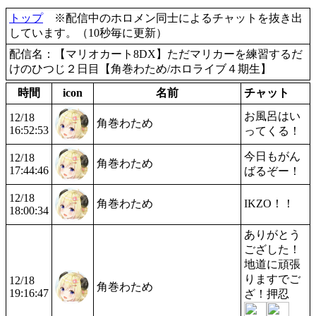
トップ
※配信中のホロメン同士によるチャットを抜き出
しています。（10秒毎に更新）
配信名：【マリオカート8DX】ただマリカーを練習するだ
けのひつじ２日目【角巻わため/ホロライブ４期生】
時間
icon
名前
チャット
お風呂はい
12/18
角巻わため
16:52:53
ってくる！
今日もがん
12/18
角巻わため
17:44:46
ばるぞー！
12/18
角巻わため
IKZO！！
18:00:34
ありがとう
ござした！
地道に頑張
りますでご
12/18
角巻わため
19:16:47
ざ！押忍