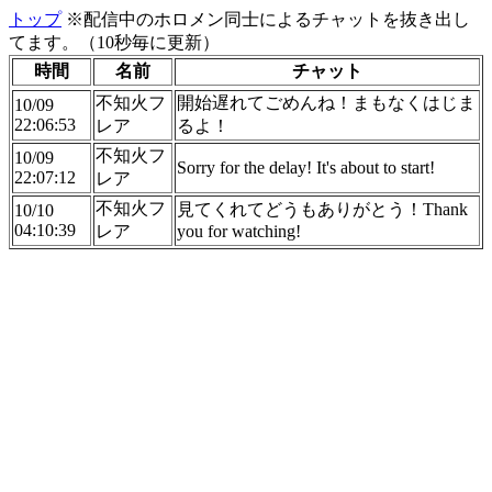
トップ
※配信中のホロメン同士によるチャットを抜き出し
てます。（10秒毎に更新）
時間
名前
チャット
不知火フ
開始遅れてごめんね！まもなくはじま
10/09
22:06:53
レア
るよ！
不知火フ
10/09
Sorry for the delay! It's about to start!
22:07:12
レア
不知火フ
見てくれてどうもありがとう！Thank
10/10
04:10:39
レア
you for watching!