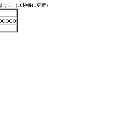
す。（10秒毎に更新）
OOOOO