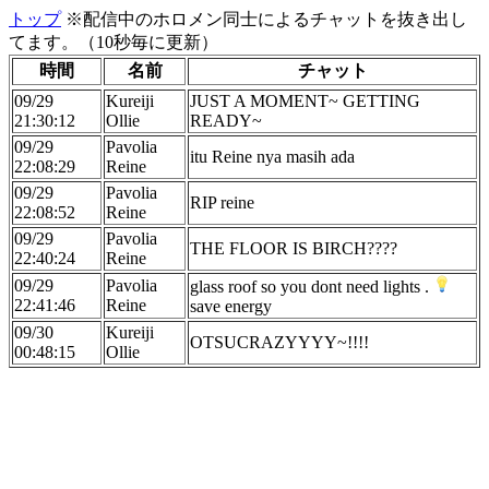
トップ
※配信中のホロメン同士によるチャットを抜き出し
てます。（10秒毎に更新）
時間
名前
チャット
09/29
Kureiji
JUST A MOMENT~ GETTING
21:30:12
Ollie
READY~
09/29
Pavolia
itu Reine nya masih ada
22:08:29
Reine
09/29
Pavolia
RIP reine
22:08:52
Reine
09/29
Pavolia
THE FLOOR IS BIRCH????
22:40:24
Reine
09/29
Pavolia
glass roof so you dont need lights .
22:41:46
Reine
save energy
09/30
Kureiji
OTSUCRAZYYYY~!!!!
00:48:15
Ollie