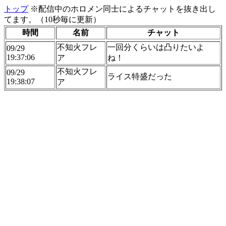
トップ
※配信中のホロメン同士によるチャットを抜き出し
てます。（10秒毎に更新）
時間
名前
チャット
不知火フレ
一回分くらいは凸りたいよ
09/29
19:37:06
ア
ね！
不知火フレ
09/29
ライス特盛だった
19:38:07
ア