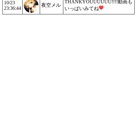
THANKYOUUUUUU!!!!動画も
10/23
夜空メル
23:36:44
いっぱいみてね