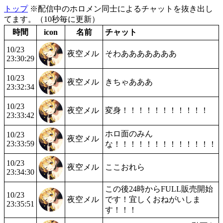
トップ
※配信中のホロメン同士によるチャットを抜き出し
てます。（10秒毎に更新）
時間
icon
名前
チャット
10/23
夜空メル
そわあああああああ
23:30:29
10/23
夜空メル
きちゃあああ
23:32:34
10/23
夜空メル
変身！！！！！！！！！！！
23:33:42
ホロ面のみん
10/23
夜空メル
23:33:59
な！！！！！！！！！！！！！
10/23
夜空メル
ここおれら
23:34:30
この後24時からFULL販売開始
10/23
夜空メル
です！宜しくおねがいしま
23:35:51
す！！！