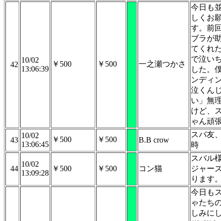
今日も
しくお
す。前
ブラが
てくれ
で泣い
10/02
￥500
￥500
一之瀬つかさ
42
13:06:39
した。
ンディ
泣くん
い」無
けど、
ゃん頑
スバ友
10/02
￥500
￥500
43
B.B crow
13:06:45
時
スバル
10/02
44
￥500
￥500
コン猫
ジャー
13:09:28
ります
今日も
ゃたち
しみに