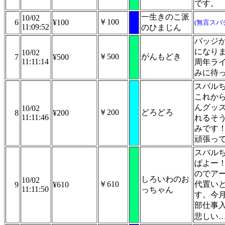
です。
一生きのこ派
10/02
￥100
6
¥100
(無言スパ
11:09:52
のひまじん
バッジ
になり
10/02
￥500
がんもどき
7
¥500
11:11:14
周年ラ
みに待
スバル
これか
んグッ
10/02
￥200
どろどろ
8
¥200
11:11:46
れるそ
みです！
頑張っ
スバル
ぱよー！
のでア
しろいわのお
10/02
￥610
代置い
9
¥610
11:11:50
っちゃん
す。今
部仕事
悲しい