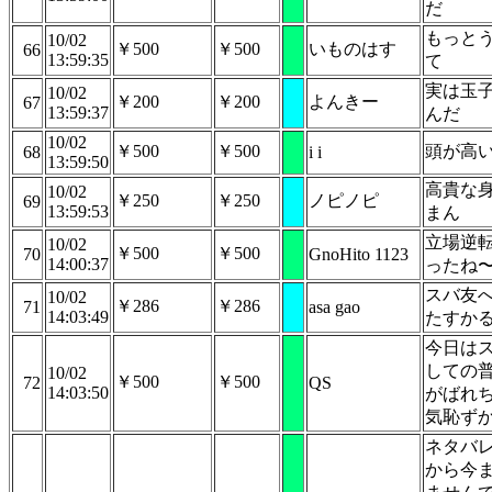
だ
もっと
10/02
￥500
￥500
いものはす
66
13:59:35
て
実は玉
10/02
￥200
￥200
よんきー
67
13:59:37
んだ
10/02
￥500
￥500
頭が高
68
i i
13:59:50
高貴な
10/02
￥250
￥250
ノピノピ
69
13:59:53
まん
立場逆
10/02
￥500
￥500
70
GnoHito 1123
14:00:37
ったね
スバ友
10/02
￥286
￥286
71
asa gao
14:03:49
たすか
今日は
しての
10/02
￥500
￥500
72
QS
14:03:50
がばれ
気恥ず
ネタバ
から今