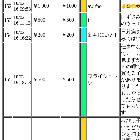
10/02
￥1,000
￥1000
152
aw fool
16:09:53
口ずさ
10/02
￥500
￥500
153
i i
16:11:13
のう～
日射病
10/02
￥200
￥200
新斗[にいと]
154
16:16:22
みては
仕事中
でアー
見ます
トの岬
買える
フライシュッ
10/02
155
￥500
￥500
があり
16:18:13
ツ
りまし
もしや
ったら
てもら
す
へび…
いちど
シを捕