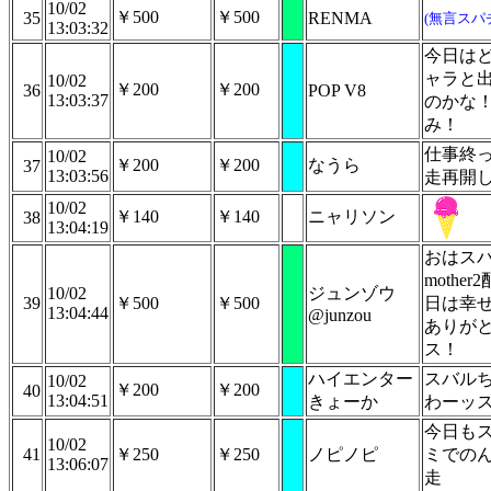
10/02
￥500
￥500
35
RENMA
(無言スパ
13:03:32
今日は
ャラと
10/02
￥200
￥200
36
POP V8
13:03:37
のかな
み！
仕事終
10/02
￥200
￥200
なうら
37
13:03:56
走再開
10/02
￥140
￥140
ニャリソン
38
13:04:19
おはス
mothe
10/02
ジュンゾウ
39
￥500
￥500
日は幸
13:04:44
@junzou
ありが
ス！
ハイエンター
スバル
10/02
￥200
￥200
40
13:04:51
きょーか
わーッ
今日も
10/02
41
￥250
￥250
ノピノピ
ミでの
13:06:07
走