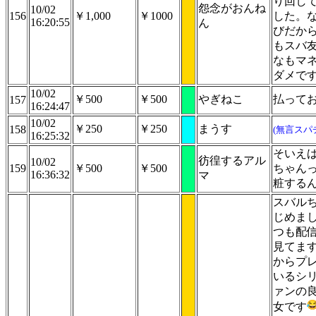
り回し
怨念がおんね
10/02
156
￥1,000
￥1000
した。
16:20:55
ん
びだか
もスバ
なもマ
ダメで
10/02
￥500
￥500
やぎねこ
払って
157
16:24:47
10/02
￥250
￥250
まうす
158
(無言スパ
16:25:32
そいえ
彷徨するアル
10/02
159
￥500
￥500
ちゃん
16:36:32
マ
粧する
スバル
じめま
つも配
見てま
からプ
いるシ
ァンの
女です