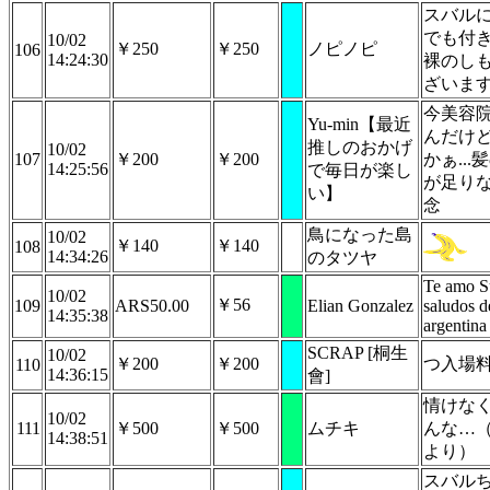
スバル
でも付
10/02
￥250
￥250
ノピノピ
106
14:24:30
裸のし
ざいま
今美容
Yu-min【最近
んだけ
推しのおかげ
10/02
107
￥200
￥200
かぁ...
14:25:56
で毎日が楽し
が足りない
い】
念
鳥になった島
10/02
￥140
￥140
108
14:34:26
のタツヤ
Te amo S
10/02
￥56
109
ARS50.00
Elian Gonzalez
saludos d
14:35:38
argentina
SCRAP [桐生
10/02
￥200
￥200
つ入場
110
14:36:15
會]
情けな
10/02
111
￥500
￥500
ムチキ
んな…
14:38:51
より）
スバル