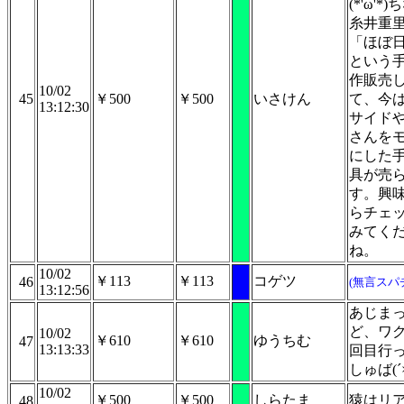
(*'ω'*
糸井重
「ほぼ
という
作販売
10/02
45
￥500
￥500
いさけん
て、今
13:12:30
サイド
さんを
にした
具が売
す。興
らチェ
みてく
ね。
10/02
￥113
￥113
コゲツ
46
(無言スパ
13:12:56
あじま
ど、ワク
10/02
￥610
￥610
ゆうちむ
47
13:13:33
回目行
しゅば(´×
10/02
￥500
￥500
しらたま
猿はリ
48