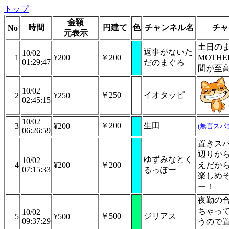
トップ
金額
時間
円建て
色
チャンネル名
チャ
No
元表示
土日の
返事がないた
10/02
1
¥200
￥200
MOTHE
01:29:47
だのまぐろ
間が至
10/02
￥250
イオタッピ
2
¥250
02:45:15
10/02
￥200
生田
3
¥200
(無言スパ
06:26:59
置きス
辺りか
ゆずみなとく
10/02
4
¥200
￥200
えだか
07:15:33
るっぽー
楽しめ
ー！
夜勤の
ちゃっ
10/02
￥500
ジリアス
5
¥500
09:37:29
うので