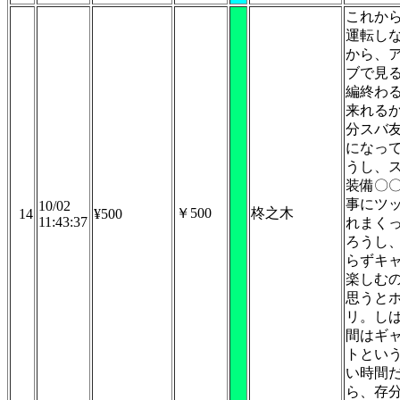
これから
運転し
から、
ブで見
編終わ
来れる
分スバ
になっ
うし、
装備〇
事にツ
10/02
￥500
柊之木
14
¥500
11:43:37
れまく
ろうし
らずキ
楽しむ
思うと
リ。し
間はギ
トとい
い時間
ら、存