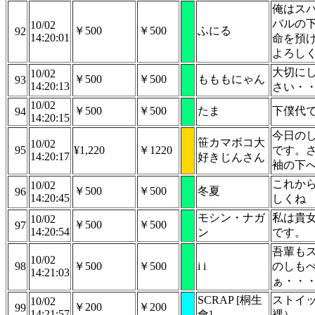
俺はス
バルの
10/02
￥500
￥500
ふにる
92
14:20:01
命を預
よろし
大切に
10/02
￥500
￥500
もももにゃん
93
14:20:13
さい・・・
10/02
￥500
￥500
たま
下僕代
94
14:20:15
今日の
笹カマボコ大
10/02
95
¥1,220
￥1220
です。
14:20:17
好きじんさん
袖の下
これか
10/02
￥500
￥500
冬夏
96
14:20:45
しくね
モシン・ナガ
私は貴
10/02
￥500
￥500
97
14:20:54
ン
です。
吾輩も
10/02
98
￥500
￥500
i i
のしも
14:21:03
ぁ・・
SCRAP [桐生
ストイ
10/02
￥200
￥200
99
14:21:57
會]
裸）