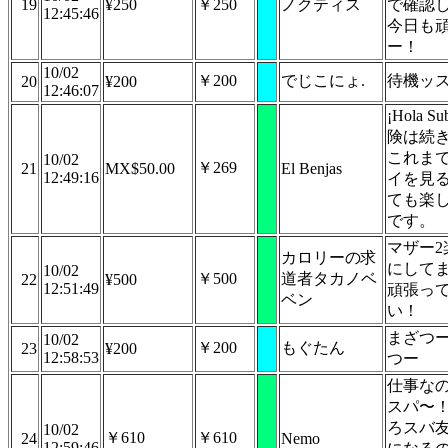
19
¥250
￥250
ノクティス
で確認
12:45:46
今日も
ー！
10/02
￥200
でじこにょ.
待機ッ
20
¥200
12:46:07
¡Hola Su
険は続
これま
10/02
￥269
21
MX$50.00
El Benjas
12:49:16
イを見
ても楽
です。
マザー2
カロリーの求
にして
10/02
￥500
道者タカノベ
22
¥500
12:51:49
頑張っ
ベン
い！
まざつ
10/02
￥200
もぐたん
23
¥200
12:58:53
つー
仕事な
スパ〜！
ろスバ
10/02
￥610
￥610
24
Nemo
12:59:46