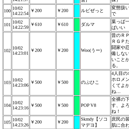
変態扱
10/02
￥200
￥200
ルピぜっと
100
14:22:54
で
葉っぱ
10/02
￥610
￥610
ダルマ
101
14:22:59
ばいい
昔のＲ
ＲＧＰ
闘家や
10/02
￥200
￥200
Woo(うー)
102
14:23:01
備しな
いこと
る。
4人目の
ホロメ
10/02
￥500
￥500
のぶひこ
103
14:23:06
くてよ
ね…
全裸の
10/02
104
￥500
￥500
POP V8
す、よ
14:23:16
ね！
Skmdy【ソコ
庶民の
10/02
￥200
￥200
105
14:23:26
マデヨ】
肌に合