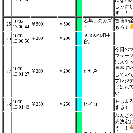
になる
しみに
す！！
名無しのカズ
冒険を
10/02
25
￥500
￥500
13:00:44
オ
もろて
SCRAP [桐生
10/02
￥200
￥200
26
13:00:56
會]
今日の
マザー
はスタ
長室で
10/02
￥200
￥200
たたみ
27
13:01:27
してい
プレジ
呼ばれ
い
あじま
10/02
￥250
￥250
ヒイロ
28
13:01:43
まる！
ねんど
売決定
う！！