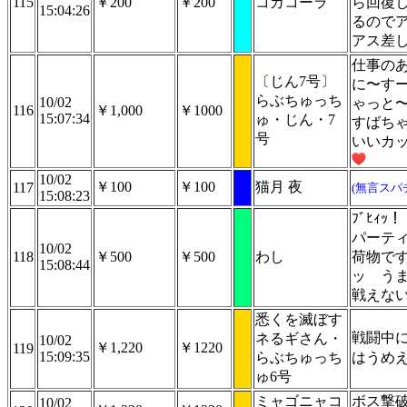
115
￥200
￥200
コカコーラ
ら回復
15:04:26
るので
アス差
仕事の
〔じん7号〕
に〜す
らぶちゅっち
10/02
ゃっと〜
116
￥1,000
￥1000
15:07:34
ゅ・じん・7
すばち
号
いいカ
10/02
￥100
￥100
猫月 夜
117
(無言スパ
15:08:23
ﾌﾞﾋｨｯ
パーテ
10/02
118
￥500
￥500
わし
荷物で
15:08:44
ッ う
戦えな
悉くを滅ぼす
戦闘中
ネるギさん・
10/02
￥1,220
￥1220
119
15:09:35
らぶちゅっち
はうめ
ゅ6号
ミャゴニャコ
ボス撃
10/02