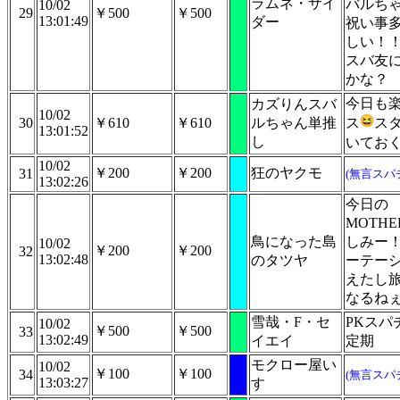
ラムネ・サイ
バルち
10/02
29
￥500
￥500
13:01:49
ダー
祝い事
しい！
スバ友
かな？
今日も
カズりんスバ
10/02
30
￥610
￥610
ルちゃん単推
ス
ス
13:01:52
し
いてお
10/02
￥200
￥200
狂のヤクモ
31
(無言スパ
13:02:26
今日の
MOTHE
鳥になった島
しみー
10/02
￥200
￥200
32
13:02:48
のタツヤ
ーテー
えたし
なるね
雪哉・F・セ
PKスパ
10/02
￥500
￥500
33
13:02:49
イエイ
定期
モクロー屋い
10/02
￥100
￥100
34
(無言スパ
13:03:27
すゞ