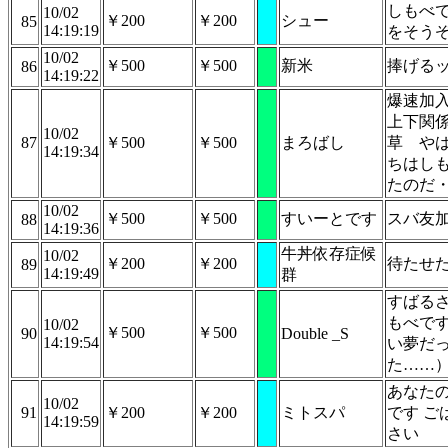
しもべ
10/02
￥200
￥200
シュー
85
14:19:19
をそう
10/02
￥500
￥500
新米
捧げる
86
14:19:22
爆速加
上下関
10/02
87
￥500
￥500
まろばし
草 や
14:19:34
ちはし
たのだ
10/02
￥500
￥500
すいーとです
スバ友
88
14:19:36
牛丼依存症候
10/02
￥200
￥200
待たせ
89
14:19:49
群
すばる
もべで
10/02
￥500
￥500
90
Double _S
14:19:54
い夢だ
た……
あなた
10/02
91
￥200
￥200
ミトスパ
です ご
14:19:59
さい