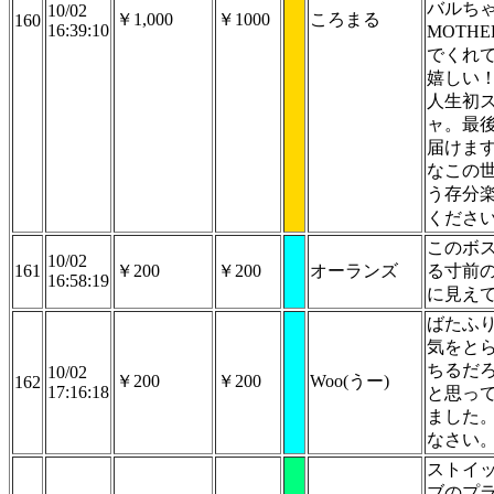
バルち
10/02
￥1,000
￥1000
ころまる
160
16:39:10
MOTH
でくれ
嬉しい
人生初
ャ。最
届けま
なこの
う存分
くださ
このボ
10/02
161
￥200
￥200
オーランズ
る寸前
16:58:19
に見え
ばたふ
気をと
ちるだ
10/02
￥200
￥200
Woo(うー)
162
17:16:18
と思っ
ました
なさい
ストイ
ブのプ