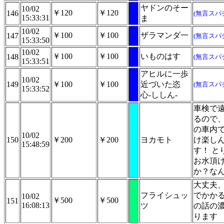
ヤドンのそー
10/02
￥120
￥120
146
(無言スパ
15:33:31
ま
10/02
￥100
￥100
ザラマンダ一
147
(無言スパ
15:33:50
10/02
￥100
￥100
いものはす
148
(無言スパ
15:33:51
アヒルに一歩
10/02
149
￥100
￥100
近づいた恣
(無言スパ
15:33:52
心-ししん-
車検で
るので
の車内
10/02
150
￥200
￥200
ヨカモト
け楽し
15:48:59
す！ と
お水頂
か？な
大丈夫
フライシュッ
でかか
10/02
￥500
￥500
151
16:08:13
ツ
の話の
ります