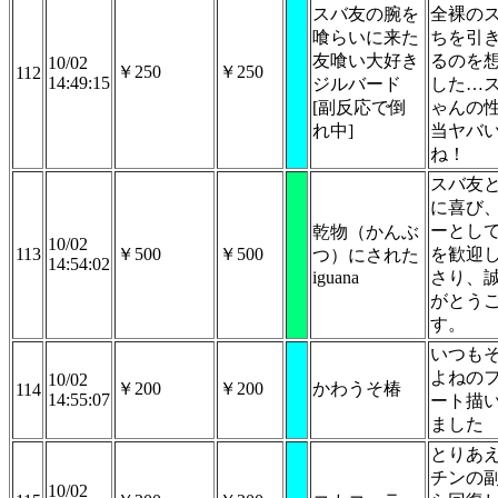
スバ友の腕を
全裸の
喰らいに来た
ちを引
友喰い大好き
るのを
10/02
￥250
￥250
112
14:49:15
ジルバード
した…
[副反応で倒
ゃんの
れ中]
当ヤバ
ね！
スバ友
に喜び
ーとし
乾物（かんぶ
10/02
113
￥500
￥500
を歓迎
つ）にされた
14:54:02
iguana
さり、
がとう
す。
いつも
よねの
10/02
￥200
￥200
かわうそ椿
114
14:55:07
ート描
ました
とりあ
チンの
10/02