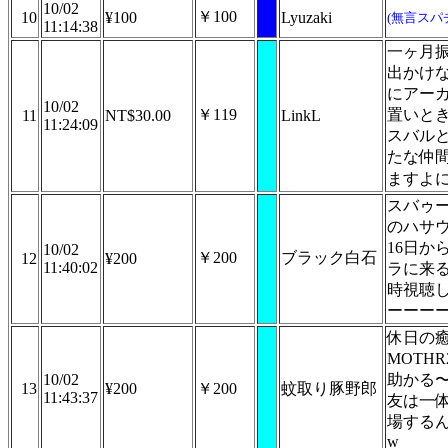
10/02
￥100
10
¥100
Lyuzaki
(無言スパ
11:14:38
一ヶ月
出かけ
にアー
10/02
￥119
置いと
11
NT$30.00
LinkL
11:24:09
スバル
たな仲
ますよ
スバゥ
のハサ
16日か
10/02
￥200
ブラック白石
12
¥200
11:40:02
ラに来
時視聴
ーーー
休日の
MOTH
10/02
助かる
13
¥200
￥200
蚊取り豚野郎
11:43:37
友は一
場する
w