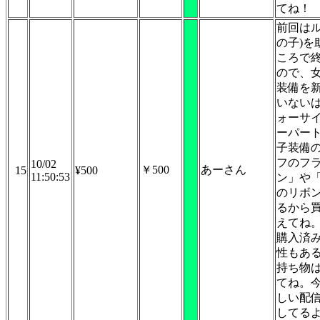
てね！
前回はル
の子)を
ころで
ので、
装備を
いない
ォーサ
ーパー
子装備
フのフ
10/02
￥500
あーさん
15
¥500
11:50:53
ン」や
のリボ
るから
えてね
購入済
性もあ
持ち物
てね。
しい配
してる