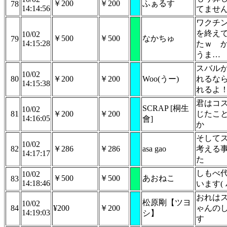
￥200
￥200
ふぁるす
78
14:14:56
てませ
ワクチ
を終え
10/02
￥500
￥500
なかちゅ
79
14:15:28
たｗ 
うま…
スバル
10/02
80
￥200
￥200
Woo(うー)
れるな
14:15:38
れるよ
君はコ
SCRAP [桐生
10/02
81
￥200
￥200
じたこ
14:16:05
會]
か
そして
10/02
82
￥286
￥286
asa gao
考える
14:17:17
た
しもべ
10/02
￥500
￥500
あおねこ
83
14:18:46
います( ﾉ
おれは
松原剛【ツヨ
10/02
84
¥200
￥200
ゃんの
14:19:03
シ】
す