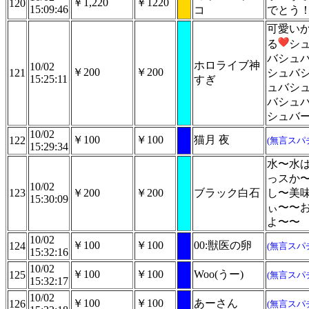
￥1,220
￥1220
120
15:09:46
コ
でとう
可愛い
る
シ
バシュ
ホロライブ神
10/02
￥200
￥200
121
シュバ
15:25:11
すぎ
ュバシ
バシュ
シュバ
10/02
￥100
￥100
猫月 夜
122
(無言スパ
15:29:34
水〜水
っスか
10/02
123
￥200
￥200
ブラック白石
し〜美
15:30:09
ぃ〜〜
よ〜〜
10/02
￥100
￥100
00:獣医の卵
124
(無言スパ
15:32:16
10/02
￥100
￥100
Woo(うー)
125
(無言スパ
15:32:17
10/02
￥100
￥100
あーさん
126
(無言スパ