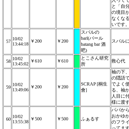
入って
と「自
の境目
なくな
いです
スバルの
barl(バール
10/02
￥200
￥200
スバル
57
13:44:18
batang bar 酒
吧)
とこさん研究
10/02
￥610
￥610
救心代
58
13:45:02
所
袖の下
の隠語
SCRAP [桐生
でよく
10/02
￥200
￥200
59
13:49:06
會]
る、袖
人目に
様に渡
パパか
おかゆ
10/02
￥500
￥500
ふぁるす
60
13:55:38
のフラ
ってま