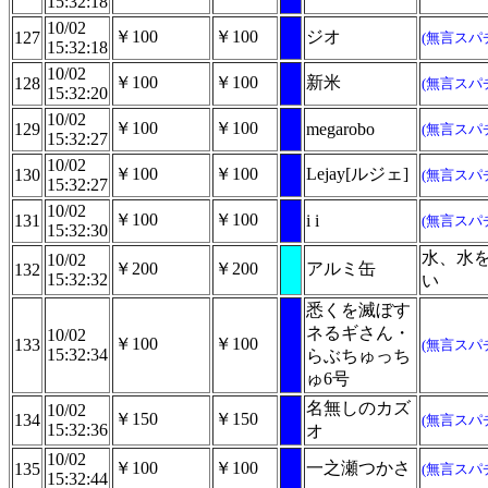
15:32:18
10/02
￥100
￥100
ジオ
127
(無言スパ
15:32:18
10/02
￥100
￥100
新米
128
(無言スパ
15:32:20
10/02
￥100
￥100
129
megarobo
(無言スパ
15:32:27
10/02
￥100
￥100
Lejay[ルジェ]
130
(無言スパ
15:32:27
10/02
￥100
￥100
131
i i
(無言スパ
15:32:30
水、水
10/02
￥200
￥200
アルミ缶
132
15:32:32
い
悉くを滅ぼす
ネるギさん・
10/02
￥100
￥100
133
(無言スパ
15:32:34
らぶちゅっち
ゅ6号
名無しのカズ
10/02
￥150
￥150
134
(無言スパ
15:32:36
オ
10/02
￥100
￥100
一之瀬つかさ
135
(無言スパ
15:32:44