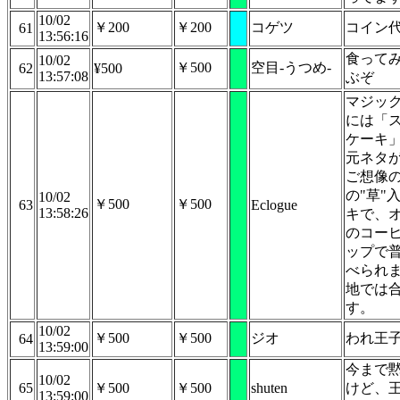
10/02
￥200
￥200
コゲツ
コイン
61
13:56:16
食って
10/02
￥500
空目-うつめ-
62
¥500
13:57:08
ぶぞ
マジッ
には「
ケーキ
元ネタ
ご想像
の"草"
10/02
￥500
￥500
63
Eclogue
13:58:26
キで、
のコー
ップで
べられ
地では
す。
10/02
￥500
￥500
ジオ
われ王
64
13:59:00
今まで
10/02
65
￥500
￥500
shuten
けど、
13:59:00