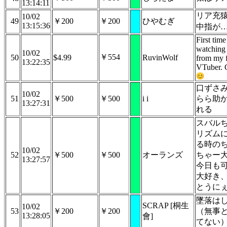
13:14:11
リア充
10/02
49
￥200
￥200
ひやむぎ
13:15:36
中指が
First time
watching
10/02
￥554
50
$4.99
RuvinWolf
from my f
13:22:35
VTuber. 
口ずさ
10/02
51
￥500
￥500
i i
らら助
13:27:31
れる
スバル
リズム
る時の
10/02
52
￥500
￥500
オーランズ
ちゃー
13:27:57
今日も
大好き
とうに
墜落は
SCRAP [桐生
10/02
53
￥200
￥200
（無事
13:28:05
會]
てない