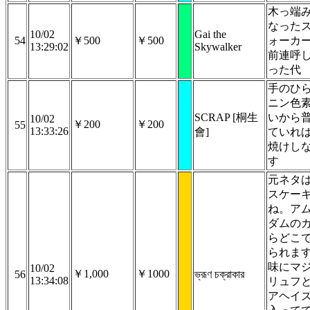
木っ端
なった
10/02
Gai the
54
￥500
￥500
ォーカ
13:29:02
Skywalker
前連呼
った代
手のひ
ニン色
SCRAP [桐生
いから
10/02
￥200
￥200
55
13:33:26
會]
ていれ
焼けし
す
元ネタ
スケー
ね。ア
ダムの
らどこ
られま
味にマ
10/02
￥1,000
￥1000
56
ভ্রূণ চক্রাকার
13:34:08
リュフ
アヘイ