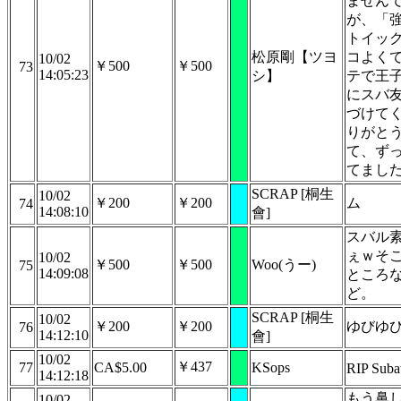
ません
が、「
トイッ
松原剛【ツヨ
コよく
10/02
￥500
￥500
73
14:05:23
シ】
テで王
にスバ
づけて
りがと
て、ず
てまし
SCRAP [桐生
10/02
￥200
￥200
ム
74
14:08:10
會]
スバル
ぇｗそ
10/02
￥500
￥500
Woo(うー)
75
14:09:08
ところ
ど。
SCRAP [桐生
10/02
￥200
￥200
ゆびゆ
76
14:12:10
會]
10/02
￥437
77
CA$5.00
KSops
RIP Sub
14:12:18
もう鼻
10/02