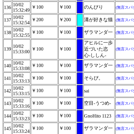
10/02
￥100
￥100
のんびり
136
(無言スパ
15:32:49
10/02
￥200
￥200
溝が好きな猫
137
(無言スパ
15:32:54
10/02
￥100
￥100
ザラマンダ一
138
(無言スパ
15:32:55
アヒルに一歩
10/02
139
￥100
￥100
近づいた恣
(無言スパ
15:33:00
心-ししん-
10/02
￥100
￥100
ザラマンダ一
140
(無言スパ
15:33:08
10/02
￥100
￥100
そらぴ。
141
(無言スパ
15:33:13
10/02
￥100
￥100
142
sai
(無言スパ
15:33:15
10/02
￥100
￥100
空目-うつめ-
143
(無言スパ
15:33:16
10/02
￥100
￥100
144
GnoHito 1123
(無言スパ
15:33:23
10/02
￥100
￥100
ザラマンダ一
145
(無言スパ
15:33:24