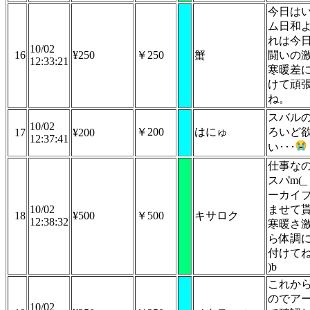
今日は
ム日和よ
れは今
10/02
16
¥250
￥250
蟹
闘いの
12:33:21
寒暖差
けて頑
ね。
スバル
10/02
￥200
はにゅ
ろいど
17
¥200
12:37:41
い･･･
仕事な
スパm(_ 
ーカイ
10/02
ませて
18
¥500
￥500
キサロク
12:38:32
寒暖さ
ら体調
付けてね(
)b
これか
のでア
10/02