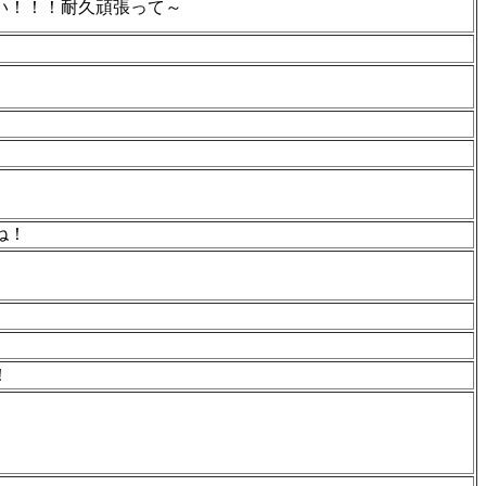
い！！！耐久頑張って～
ね！
！