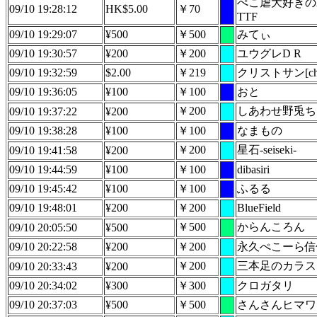
ぺこ虐大好きのA
09/10 19:28:12
HK$5.00
￥70
TTF
09/10 19:29:07
¥500
￥500
みてぃ
09/10 19:30:57
¥200
￥200
ユウグレD R
09/10 19:32:59
$2.00
￥219
クリストサン[chris
09/10 19:36:05
¥100
￥100
おと
￥200
しあわせ野兎ち
09/10 19:37:22
¥200
09/10 19:38:28
¥100
￥100
なまもの
￥200
星石-seiseki-
09/10 19:41:58
¥200
09/10 19:44:59
¥100
￥100
dibasiri
09/10 19:45:42
¥100
￥100
ふるる
09/10 19:48:01
¥200
￥200
BlueField
￥500
からんころん
09/10 20:05:50
¥500
09/10 20:22:58
¥200
￥200
永久ぺこーら信
￥200
三本足のカラス
09/10 20:33:43
¥200
09/10 20:34:02
¥300
￥300
クロガタリ
09/10 20:37:03
¥500
￥500
さんさんヒマワ