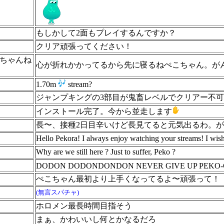
もしかして2面もプレイするんですか？
クリア頑張ってください！
ちゃんね
心が折れかかってるから先に寝るねぺこちゃん。が
1.70m
stream?
ジャンプキングの3部目が鬼畜レベルでクリアー不
インストール完了。今から並走します
長〜、接種2日目辛いけど長見てると元気出るわ。がんば
Hello Pekora! I always enjoy watching your streams! I wish
Why are we still here ? Just to suffer, Peko ?
DODON DODONDONDON NEVER GIVE UP PEKO
ぺこちゃん最初より上手くなってるよ〜頑張って！
(無言スパチャ)
ホロメン最長時間目指そう
まぁ、かわいいし何とかなるだろ