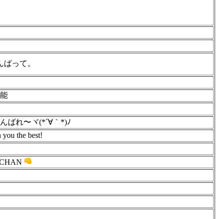
んばって。
可能
れ〜ヾ(*´∀｀*)ﾉ
 you the best!
-CHAN