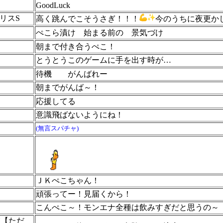
GoodLuck
リスS
高く跳んでこそうさぎ！！！
今のうちに夜更か
ぺこら漬け 始まる前の 景気づけ
朝まで付き合うぺこ！
とうとうこのゲームに手を出す時が…
待機
がんばれー
朝までがんば～！
応援してる
意識飛ばないようにね！
(無言スパチャ)
ＪＫぺこちゃん！
頑張ってー！見届くから！
こんぺこ～！モンエナ全種は飲みすぎだと思うの～
N【ただ