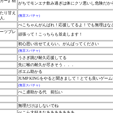
ガー】樹
がちでモンエナ飲み過ぎは体にクソ悪いし危険だか
たり甘え
(無言スパチャ)
人.
ぺこちゃんがんばれ！応援してるよ！でも無理はな
ーツブレ
頑張って！こっちらも並走します！
初心思い出せてえらい。がんばってください
(無言スパチャ)
うさぎ跳び耐久応援してる
先に喉の耐久が尽きそう．．．
ポエム助かる
JUMP KINGをやると聞きまして！とても良いゲ
(無言スパチャ)
ぺこ虐助かる代 前払い
無理だけはしないでね
ぺこら大好きなあああああああ