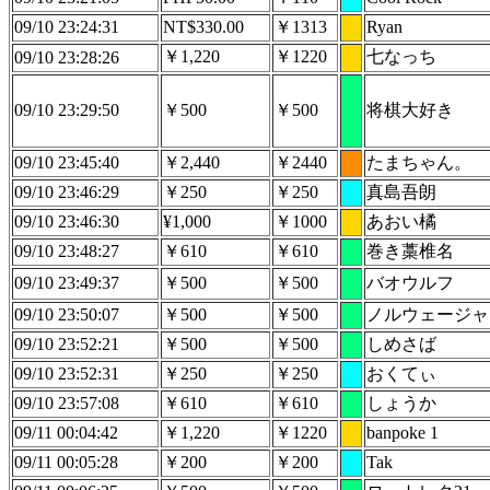
09/10 23:24:31
NT$330.00
￥1313
Ryan
￥1,220
￥1220
七なっち
09/10 23:28:26
09/10 23:29:50
￥500
￥500
将棋大好き
09/10 23:45:40
￥2,440
￥2440
たまちゃん。
09/10 23:46:29
￥250
￥250
真島吾朗
09/10 23:46:30
¥1,000
￥1000
あおい橘
09/10 23:48:27
￥610
￥610
巻き藁椎名
09/10 23:49:37
￥500
￥500
バオウルフ
09/10 23:50:07
￥500
￥500
ノルウェージャ
09/10 23:52:21
￥500
￥500
しめさば
09/10 23:52:31
￥250
￥250
おくてぃ
09/10 23:57:08
￥610
￥610
しょうか
09/11 00:04:42
￥1,220
￥1220
banpoke 1
09/11 00:05:28
￥200
￥200
Tak