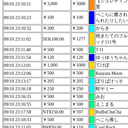
【シュレディン
￥3,000
￥3000
09/10 23:10:11
里
ぺこらに癒され
￥100
￥100
09/10 23:10:23
られたりしたい
09/10 23:10:32
￥200
￥200
からき
焼きたてのフル
￥1277
09/10 23:11:02
SEK100.00
ッド111号
09/10 23:11:40
￥500
￥500
T O
09/10 23:11:54
￥120
￥120
ゆぅゆぅちゃん
￥1,000
￥1000
てけぽ
09/10 23:12:01
￥500
￥500
09/10 23:12:06
Rasyara Moon
09/10 23:13:17
￥205
￥205
ぽりばけっそ
09/10 23:16:18
￥250
￥250
蛇ヤミー
09/10 23:16:35
￥500
￥500
みお
09/10 23:16:55
￥500
￥500
えこまる
09/10 23:17:58
NT$150.00
￥597
BuBuChaCha
09/10 23:18:33
￥500
￥500
ぺこら推し
09/10 23:21:05
PHP50.00
￥110
Cool Rock