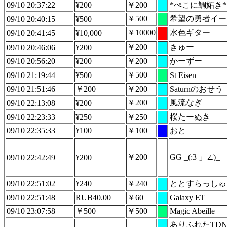
09/10 20:37:22
¥200
￥200
*ぺこに鯛妬き*
￥500
希望の勇者イー
09/10 20:40:15
¥500
￥10000
水色ギター
09/10 20:41:45
¥10,000
￥200
きゅー
09/10 20:46:06
¥200
09/10 20:56:20
¥200
￥200
かーずー
￥500
09/10 21:19:44
¥500
St Eisen
09/10 21:51:46
￥200
￥200
Saturnのおせう
￥200
風流なぎ
09/10 22:13:08
¥200
09/10 22:23:33
¥250
￥250
桜たーぬき
09/10 22:35:33
¥100
￥100
おと
￥200
GG _(:3 」∠)_
09/10 22:42:49
¥200
09/10 22:51:02
¥240
￥240
ととすらっしゅ
09/10 22:51:48
RUB40.00
￥60
Galaxy ET
09/10 23:07:58
￥500
￥500
Magic Abeille
ありふれたTD