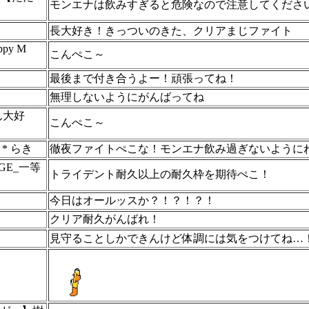
モンエナは飲みすぎると危険なので注意してくださ
長大好き！きっついのきた、クリアまじファイト
ppy M
こんぺこ～
最後まで付き合うよー！頑張ってね！
無理しないようにがんばってね
ん大好
こんぺこ～
* らき
徹夜ファイトぺこな！モンエナ飲み過ぎないように
VAGE_一等
トライデント耐久以上の耐久枠を期待ぺこ！
今日はオールッスか？！？！？！
クリア耐久がんばれ！
見守ることしかできんけど体調には気をつけてね…