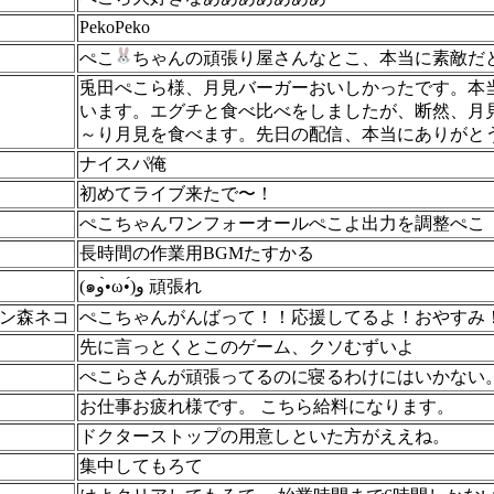
PekoPeko
ぺこ
ちゃんの頑張り屋さんなとこ、本当に素敵だ
兎田ぺこら様、月見バーガーおいしかったです。本
います。エグチと食べ比べをしましたが、断然、月
～り月見を食べます。先日の配信、本当にありがと
ナイスパ俺
初めてライブ来たで〜！
ぺこちゃんワンフォーオールぺこよ出力を調整ぺこ
長時間の作業用BGMたすかる
(๑و•̀ω•́)و 頑張れ
ン森ネコ
ぺこちゃんがんばって！！応援してるよ！おやすみ
先に言っとくとこのゲーム、クソむずいよ
ぺこらさんが頑張ってるのに寝るわけにはいかない
お仕事お疲れ様です。 こちら給料になります。
ドクターストップの用意しといた方がええね。
集中してもろて