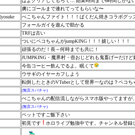
はよクリアしてもろて… 始業時間まで6時間しかな
虜にゴールまで連れてってもらいな〜
yosuke
ぺこちゃんファイト！！！ばくだん焼きコラボグッ
フォールガイを遊んで助かる
TRFは古い
ついにペコちゃんがjumpKING！！！嬉しい！！！
頑張るのだ！長～何時までも共に！
JUMPKING・魔界村・壺おじどれも鬼畜げーだけど
今缶コーヒー飲んでるよ。眠くて
ウサギのイヤーカフしよう
転倒したときのVTuberとして世界一なのは？ペコち
(無言スパチャ)
ぺこちゃんの配信流しながらスマホ版やってますが
(無言スパチャ)
ペットですご飯下さい
初見です
ホロライブ勉強中です。チャンネル登録