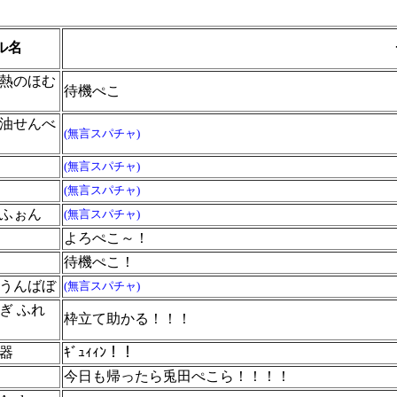
ル名
熱のほむ
待機ぺこ
油せんべ
(無言スパチャ)
(無言スパチャ)
(無言スパチャ)
ふぉん
(無言スパチャ)
よろぺこ～！
待機ぺこ！
うんばぼ
(無言スパチャ)
ぎ ふれ
枠立て助かる！！！
器
ｷﾞｭｨｨﾝ！！
今日も帰ったら兎田ぺこら！！！！