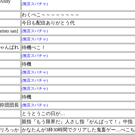
ndy
(無言スパチャ)
わくぺこ～～～～～～～～
今日も配信ありがとう代
to san]
(無言スパチャ)
(無言スパチャ)
ゃんぱれ
待機ぺこ！
(無言スパチャ)
待機
(無言スパチャ)
(無言スパチャ)
(無言スパチャ)
待機
仰団団長
(無言スパチャ)
とうとうこの日が…
親指『もう限界だ』人さし指『がんばって！』中指
リろっか
かなたんが3枠30時間でクリアした鬼畜ゲー…ぺこち