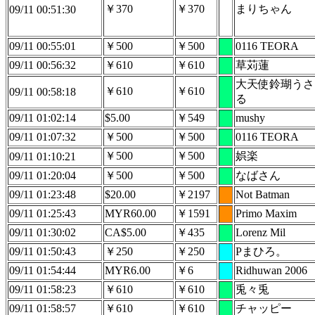
￥370
￥370
まりちゃん
09/11 00:51:30
09/11 00:55:01
￥500
￥500
0116 TEORA
09/11 00:56:32
￥610
￥610
草苅蓮
大天使鈴瑚うさ
￥610
￥610
09/11 00:58:18
る
09/11 01:02:14
$5.00
￥549
mushy
09/11 01:07:32
￥500
￥500
0116 TEORA
￥500
￥500
娯楽
09/11 01:10:21
09/11 01:20:04
￥500
￥500
なばさん
09/11 01:23:48
$20.00
￥2197
Not Batman
09/11 01:25:43
MYR60.00
￥1591
Primo Maxim
09/11 01:30:02
CA$5.00
￥435
Lorenz Mil
09/11 01:50:43
￥250
￥250
Pまひろ。
09/11 01:54:44
MYR6.00
￥6
Ridhuwan 2006
09/11 01:58:23
￥610
￥610
兎々兎
09/11 01:58:57
￥610
￥610
チャッピー