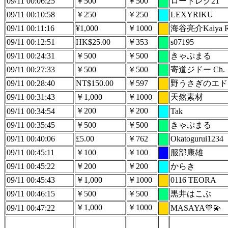
09/11 00:06:25
￥500
￥500
ロートレク21
09/11 00:10:58
￥250
￥250
LEXYRIKU
09/11 00:11:16
¥1,000
￥1000
海谷亮介Kaiya R
09/11 00:12:51
HK$25.00
￥353
s07195
09/11 00:24:31
￥500
￥500
きゃぷまる
09/11 00:27:33
￥500
￥500
寄道ジドー Ch.
09/11 00:28:40
NT$150.00
￥597
野うさぎのエド
09/11 00:31:43
￥1,000
￥1000
天然素材
￥200
￥200
09/11 00:34:54
Tak
09/11 00:35:45
￥500
￥500
きゃぷまる
09/11 00:40:06
£5.00
￥762
Okatogurui1234
09/11 00:45:11
￥100
￥100
服部康雄
09/11 00:45:22
￥200
￥200
からき
09/11 00:45:43
￥1,000
￥1000
0116 TEORA
09/11 00:46:15
￥500
￥500
黒井はこぶ
￥1,000
￥1000
09/11 00:47:22
MASAYA💙💫