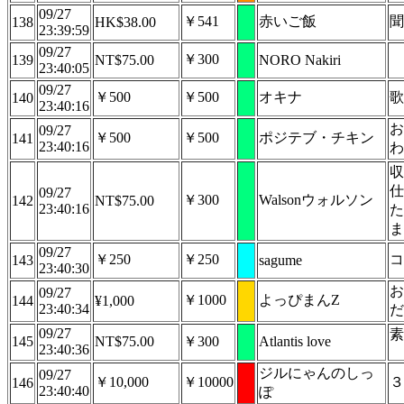
09/27
￥541
赤いご飯
聞
138
HK$38.00
23:39:59
09/27
￥300
139
NT$75.00
NORO Nakiri
23:40:05
09/27
￥500
￥500
オキナ
歌
140
23:40:16
お
09/27
￥500
￥500
ポジテブ・チキン
141
23:40:16
わ
収
仕
09/27
￥300
Walsonウォルソン
142
NT$75.00
23:40:16
た
ま
09/27
￥250
￥250
コ
143
sagume
23:40:30
お
09/27
￥1000
よっぴまんZ
144
¥1,000
23:40:34
だ
09/27
素
145
NT$75.00
￥300
Atlantis love
23:40:36
ジルにゃんのしっ
09/27
￥10,000
￥10000
３
146
23:40:40
ぽ