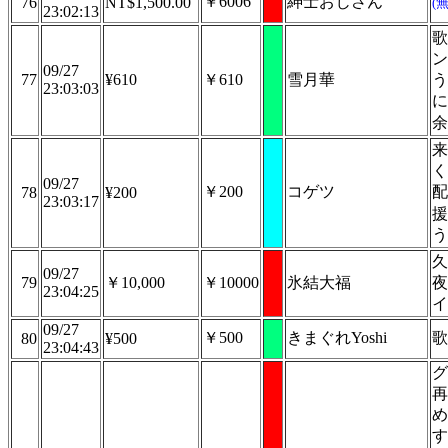
￥6006
紳士おじさん
76
NT$1,500.00
(
23:02:13
歌
ン
09/27
77
¥610
￥610
雪月華
う
23:03:03
に
余
来
く
09/27
￥200
コゲツ
配
78
¥200
23:03:17
援
う
久
09/27
79
￥10,000
￥10000
氷結大福
夜
23:04:25
イ
09/27
￥500
きまぐれYoshi
歌
80
¥500
23:04:43
グ
再
め
す