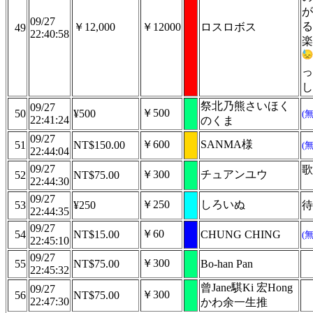
が
09/27
る
￥12,000
￥12000
ロスロボス
49
22:40:58
楽
っ
し
祭北乃熊さいほく
09/27
￥500
50
¥500
(
22:41:24
のくま
09/27
￥600
SANMA様
51
NT$150.00
(
22:44:04
09/27
歌
￥300
チュアンユウ
52
NT$75.00
22:44:30
09/27
￥250
しろいぬ
53
¥250
待
22:44:35
09/27
￥60
54
NT$15.00
CHUNG CHING
(
22:45:10
09/27
￥300
55
NT$75.00
Bo-han Pan
22:45:32
曾Jane騏Ki 宏Hong
09/27
￥300
56
NT$75.00
22:47:30
かわ余一生推