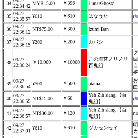
09/27
￥396
34
MYR15.00
LunarGhostz
22:34:42
09/27
￥610
はなうた
35
¥610
(
22:35:57
09/27
￥300
36
NT$75.00
Izumi Ban
22:36:12
09/27
￥200
カバシ
37
¥200
22:36:15
グ
この海苔ノリノリ
回
09/27
￥10,000
￥10000
38
22:36:24
百鬼組
自
嬉
お
09/27
￥500
39
¥500
otama
22:36:54
曲
Yeh Zih siang 【百
09/27
￥60
40
NT$15.00
(
22:36:55
鬼組】
Yeh Zih siang 【百
09/27
￥120
41
NT$30.00
ni
22:36:57
鬼組】
明
09/27
￥610
ヅカセンセイ
42
¥610
22:37:01
カ