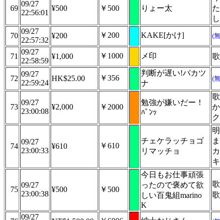
09/27
69
¥500
￥500
りょー太
た
22:56:01
し
09/27
￥200
KAKE[かけ]
70
¥200
(
22:57:32
09/27
￥1000
メ印
71
¥1,000
歌
22:58:59
判断が遅い!バカツ
09/27
￥356
72
HK$25.00
(
22:59:24
ナ
歌
09/27
勉強が嫌いだー！
73
¥2,000
￥2000
か
23:00:08
ﾊﾞﾝｯ
ク
明
チェケラッチョゴ
ま
09/27
￥610
74
¥610
23:00:33
リマッチョ
カ
キ
今日もお仕事頑張
歌
09/27
ったので褒めて欲
75
¥500
￥500
23:00:38
歌
しい百鬼組marino
K
09/27