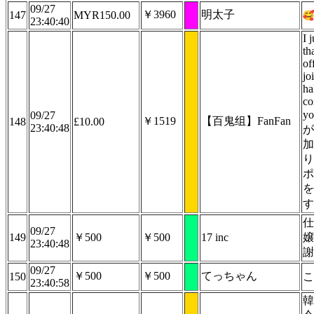
09/27
￥3960
明太子
147
MYR150.00
23:40:40
I 
th
of
jo
ha
co
y
09/27
￥1519
【百鬼组】FanFan
148
£10.00
23:40:48
が
加
り
ポ
を
す
仕
09/27
149
￥500
￥500
17 inc
嬢
23:40:48
謝
09/27
￥500
￥500
てっちゃん
150
こ
23:40:58
韓