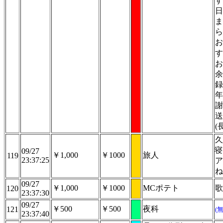
す
日
ま
ら
お
す
お
余
録
年
謝
送
(
久
寝
09/27
￥1,000
￥1000
旅人
119
23:37:25
ア
ね
09/27
￥1,000
￥1000
MCポテト
歌
120
23:37:30
09/27
￥500
￥500
夜科
121
(
23:37:40