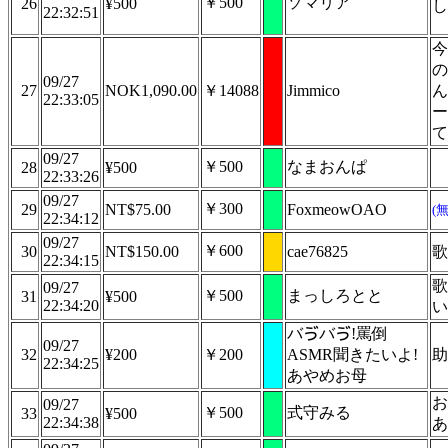
￥500
ソマリア
26
¥500
し
22:32:51
今
の
09/27
27
NOK1,090.00
￥14088
Jimmico
ん
22:33:05
ー
て
09/27
￥500
なまおんぱ
28
¥500
22:33:26
09/27
￥300
29
NT$75.00
FoxmeowOAO
(
22:34:12
09/27
￥600
30
NT$150.00
cae76825
歌
22:34:15
歌
09/27
￥500
まっしろとと
31
¥500
22:34:20
い
バゔバゔ!罵倒
09/27
32
¥200
￥200
ASMR聞きたいよ!
助
22:34:25
あやめお母
お
09/27
￥500
式守みる
33
¥500
22:34:38
あ