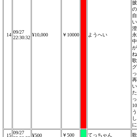
披
の
自
い
澄
09/27
14
¥10,000
￥10000
ようへい
永
22:30:32
中
が
ね
歌
グ
っ
再
い
た
っ
1
う
し
に
09/27
￥500
てっちゃん
歌
15
¥500