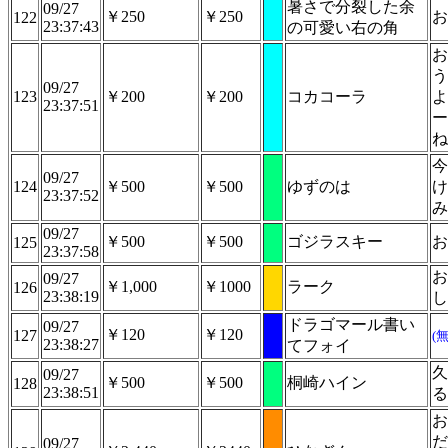
暑さで分裂した余
09/27
￥250
￥250
お
122
23:37:43
の可愛い右の角
お
う
09/27
123
￥200
￥200
コカコーラ
よ
23:37:51
ー
ね
今
09/27
124
￥500
￥500
ゆずのは
け
23:37:52
み
09/27
￥500
￥500
ゴジラスキー
お
125
23:37:58
お
09/27
￥1,000
￥1000
ラーク
126
23:38:19
し
ドラゴマール書い
09/27
￥120
￥120
127
(
23:38:27
てフォイ
久
09/27
￥500
￥500
桐崎ハイン
128
23:38:51
る
お
だ
09/27