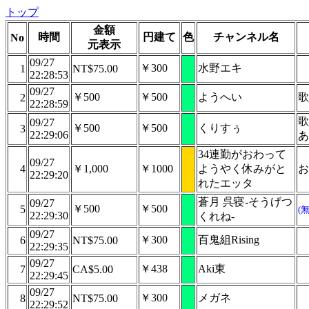
トップ
金額
時間
円建て
色
チャンネル名
No
元表示
09/27
￥300
水野エキ
1
NT$75.00
22:28:53
09/27
￥500
￥500
ようへい
歌
2
22:28:59
歌
09/27
￥500
￥500
くりすぅ
3
22:29:06
あ
34連勤がおわって
09/27
4
￥1,000
￥1000
ようやく休みがと
お
22:29:20
れたエッタ
蒼月 呉寝-そうげつ
09/27
￥500
￥500
5
(
22:29:30
くれね-
09/27
￥300
百鬼組Rising
6
NT$75.00
22:29:35
09/27
￥438
Aki東
7
CA$5.00
22:29:45
09/27
￥300
メガネ
8
NT$75.00
22:29:52