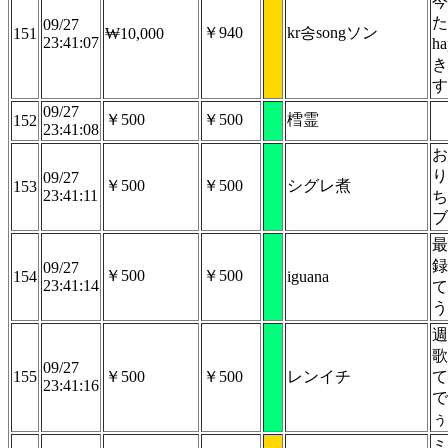
今
た
09/27
￥940
kr송songソン
151
₩10,000
23:41:07
ha
き
す
09/27
￥500
￥500
樰霊
152
23:41:08
お
り
09/27
￥500
￥500
シグレ煮
153
23:41:11
ち
ブ
最
録
09/27
￥500
￥500
154
iguana
23:41:14
て
う
週
歌
09/27
155
￥500
￥500
レンイチ
て
23:41:16
で
ぅ
ミ