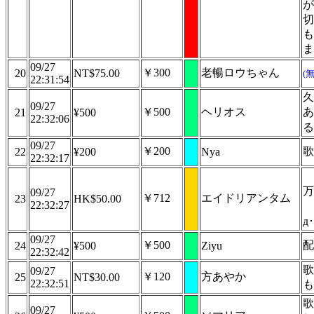
が
切
も
ま
09/27
￥300
老暢ロウちゃん
20
NT$75.00
(
22:31:54
久
09/27
￥500
ヘリオス
あ
21
¥500
22:32:06
る
09/27
￥200
歌
22
¥200
Nya
22:32:17
万
09/27
￥712
エイドリアンタム
23
HK$50.00
22:32:27
д
09/27
￥500
配
24
¥500
Ziyu
22:32:42
歌
09/27
￥120
方あやか
25
NT$30.00
22:32:51
も
歌
09/27