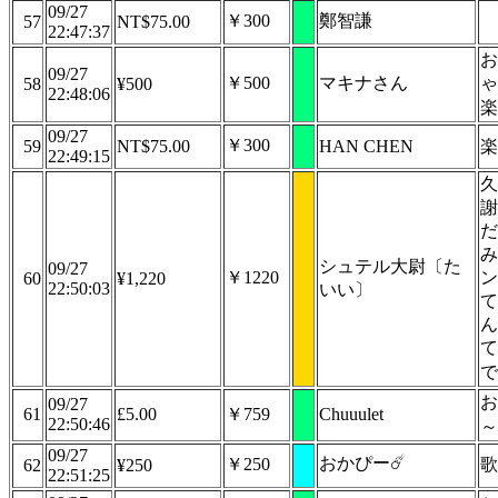
09/27
￥300
鄭智謙
57
NT$75.00
22:47:37
お
09/27
￥500
マキナさん
ゃ
58
¥500
22:48:06
楽
09/27
￥300
59
NT$75.00
HAN CHEN
楽
22:49:15
久
謝
だ
み
シュテル大尉〔た
09/27
￥1220
ン
60
¥1,220
22:50:03
いい〕
て
ん
て
で
お
09/27
61
£5.00
￥759
Chuuulet
22:50:46
～
09/27
おかぴー☄️
￥250
歌
62
¥250
22:51:25