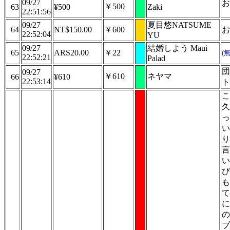
09/27
お
￥500
63
¥500
Zaki
22:51:56
09/27
夏目悠NATSUME
64
NT$150.00
￥600
お
22:52:04
YU
09/27
結婚しよう Maui
65
ARS20.00
￥22
(
22:52:21
Palad
団
09/27
￥610
ネヤマ
66
¥610
22:53:14
ト
こ
久
っ
い
り
言
い
び
も
て
に
の
ブ