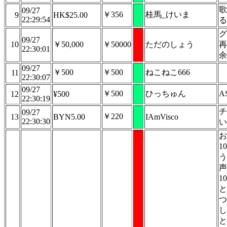
歌
09/27
￥356
桂馬_けいま
9
HK$25.00
22:29:54
る
グ
09/27
10
￥50,000
￥50000
ただのしょう
再
22:30:01
余
09/27
￥500
￥500
ねこねこ666
11
22:30:07
09/27
￥500
ひっちゅん
A
12
¥500
22:30:19
チ
09/27
￥220
13
BYN5.00
IAmVisco
22:30:30
い
お
1
う
声
1
と
つ
し
と