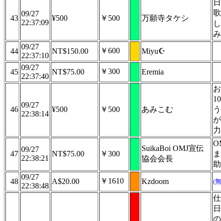
日
歌
09/27
43
¥500
￥500
万願寺タケシ
22:37:09
し
み
09/27
￥600
44
NT$150.00
Miyu☪️
22:37:10
09/27
￥300
45
NT$75.00
Eremia
22:37:40
お
1
09/27
46
¥500
￥500
あみこむ
う
22:38:14
が
力
O
SuikaBoi OMJ宣伝
09/27
47
NT$75.00
￥300
ま
22:38:21
協会会長
助
09/27
￥1610
48
A$20.00
Kzdoom
(
22:38:48
仕
日
の