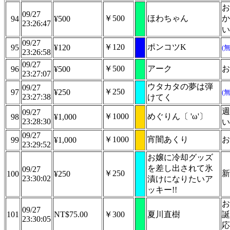
お
09/27
￥500
ほわちゃん
か
94
¥500
23:26:47
い
09/27
￥120
ポンコツK
95
¥120
(
23:26:58
09/27
￥500
アーク
お
96
¥500
23:27:07
ウタカタの夢は弾
09/27
￥250
97
¥250
(
23:27:38
けてく
週
09/27
￥1000
めぐりん〔 'ω'〕
98
¥1,000
23:28:30
い
09/27
￥1000
宵闇あくり
お
99
¥1,000
23:29:52
お嬢に冷却グッズ
を差し出されて氷
09/27
￥250
新
100
¥250
23:30:02
漬けになりたいア
ッキー!!
お
09/27
101
NT$75.00
￥300
夏川直樹
誕
23:30:05
応