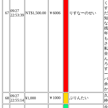
く
す
09/27
67
NT$1,500.00
￥6006
りすなーのせい
だ
22:53:39
知
な
残
年
も
さ
私
全
ん
ろ
す
ー
バ
余
か
久
09/27
￥1000
ぷりんたい
68
¥1,000
22:55:14
枠
今