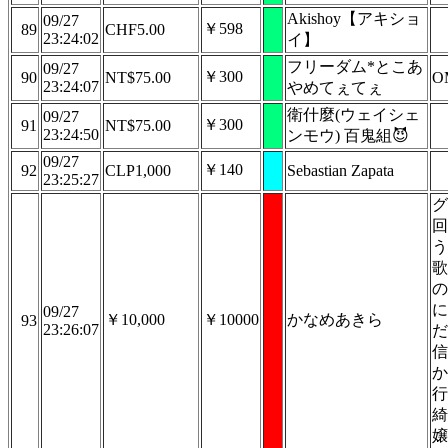
Akishoy【アキショ
09/27
￥598
89
CHF5.00
23:24:02
イ】
フリーダム*とこあ
09/27
￥300
90
NT$75.00
O
23:24:07
やめてぇてぇ
衛什麼(ウェイシェ
09/27
￥300
91
NT$75.00
23:24:50
ンモウ) 百鬼組😈
09/27
￥140
92
CLP1,000
Sebastian Zapata
23:25:27
グ
回
う
歌
の
に
09/27
￥10,000
￥10000
かなめあきら
93
23:26:07
だ
信
か
行
綺
嬢