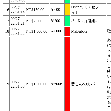
22:30:33
Usephy〔ユセフ
09/27
￥600
16
NT$150.00
22:31:14
ィ〕
09/27
￥300
-SuiKa-百鬼組-
17
NT$75.00
22:31:21
09/27
￥6006
歌
18
NT$1,500.00
MsBubble
22:31:22
あ
は
人
ま
出
し
終
い
も
09/27
￥6006
悲しみのカバ
19
NT$1,500.00
22:31:38
は
動
永
名
こ