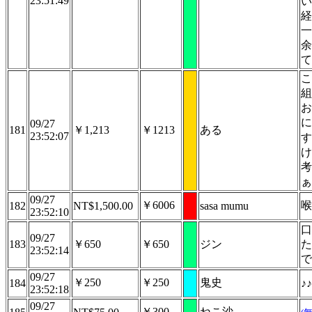
23:51:49
い
経
一
余
て
こ
組
お
に
09/27
181
￥1,213
￥1213
ある
23:52:07
す
け
考
ぁ
09/27
￥6006
喉
182
NT$1,500.00
sasa mumu
23:52:10
口
09/27
183
￥650
￥650
ジン
た
23:52:14
で
09/27
￥250
￥250
鬼史
184
♪♪
23:52:18
09/27
￥300
ねこ沙