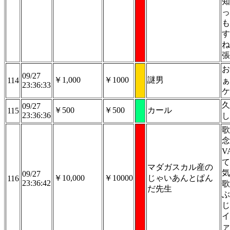
知
っ
も
す
ね
張
お
09/27
￥1,000
￥1000
謎男
114
ぁ
23:36:33
ケ
久
09/27
￥500
￥500
カール
115
23:36:36
し
歌
念
V
て
マダガスカル産の
気
09/27
￥10,000
￥10000
じゃいあんとぱん
116
23:36:42
歌
だ先生
ぶ
じ
イ
ァ