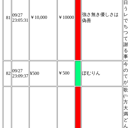
日
う
強さ無き優しさは
レ
09/27
￥10,000
￥10000
81
23:05:31
偽善
で
ち
つ
て
謝
る
事
今
の
09/27
￥500
ぽむりん
82
¥500
23:09:37
て
が
歌
(
方
大
満
ど
ん