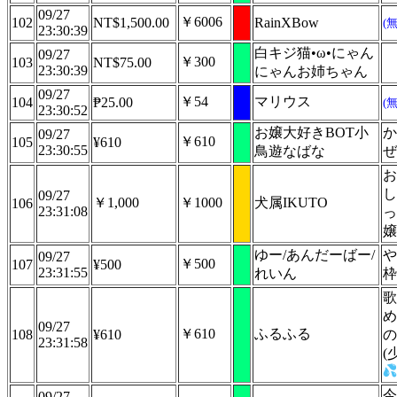
09/27
￥6006
102
NT$1,500.00
RainXBow
(
23:30:39
白キジ猫•ω•にゃん
09/27
￥300
103
NT$75.00
23:30:39
にゃんお姉ちゃん
09/27
￥54
マリウス
104
₱25.00
(
23:30:52
お嬢大好きBOT小
か
09/27
￥610
105
¥610
23:30:55
鳥遊なばな
ぜ
お
し
09/27
￥1,000
￥1000
犬属IKUTO
106
23:31:08
っ
嬢
ゆー/あんだーばー/
や
09/27
￥500
107
¥500
23:31:55
れいん
枠
歌
め
09/27
￥610
ふるふる
108
¥610
の
23:31:58
(
今
09/27