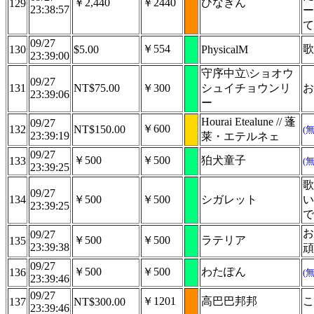
￥2,440
￥2440
ひなぎん
129
23:38:57
ー
て
09/27
￥554
歌
130
$5.00
PhysicalM
23:39:00
守序中立\ショオウ
09/27
131
NT$75.00
￥300
シュイチョウンリ
お
23:39:06
ー
Hourai Etealune // 蓬
09/27
￥600
132
NT$150.00
(
23:39:19
莱・エテルネェ
09/27
￥500
￥500
狛犬童子
133
(
23:39:25
歌
09/27
134
￥500
￥500
シガレット
い
23:39:25
で
お
09/27
￥500
￥500
ラテリア
135
23:39:38
頑
09/27
￥500
￥500
わたぽん
136
(
23:39:46
09/27
￥1201
高巴巴邦邦
こ
137
NT$300.00
23:39:46