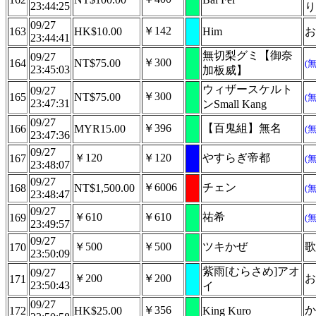
23:44:25
り
09/27
￥142
163
HK$10.00
Him
お
23:44:41
無切梨グミ【御奈
09/27
￥300
164
NT$75.00
(
23:45:03
加板威】
ウィザースケルト
09/27
￥300
165
NT$75.00
(
23:47:31
ンSmall Kang
09/27
￥396
【百鬼組】無名
166
MYR15.00
(
23:47:36
09/27
￥120
￥120
やすらぎ帝都
167
(
23:48:07
09/27
￥6006
チェン
168
NT$1,500.00
(
23:48:47
09/27
￥610
￥610
祐希
169
(
23:49:57
09/27
￥500
￥500
ツキかぜ
歌
170
23:50:09
紫雨[むらさめ]アオ
09/27
￥200
￥200
お
171
23:50:43
イ
09/27
￥356
か
172
HK$25.00
King Kuro