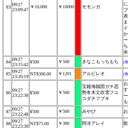
に
09/27
￥10,000
￥10000
モモンガ
83
23:09:47
ブ
表
ま
イ
か
ー
ち
余
09/27
￥500
きなこもっちもち
84
¥500
(
23:15:42
09/27
￥1201
アルビレオ
85
NT$300.00
(
23:20:19
お
宝鐘海賊団ガチ恋
す
09/27
￥500
勢冬木立吹雪フユ
86
¥500
23:22:38
ー
コダチフブキ
も
09/27
￥500
みやび
お
87
¥500
23:22:48
09/27
￥300
阿冷アレイ
歌
88
NT$75.00
23:23:30