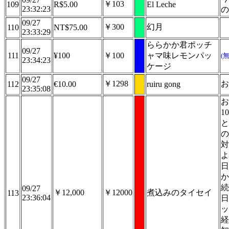
￥103
109
R$5.00
El Leche
23:32:23
の
09/27
￥300
幻月
110
NT$75.00
23:33:29
ららかか君ポッチ
09/27
111
¥100
￥100
ャマ味レモンパッ
(
23:34:23
ケージ
09/27
￥1298
お
112
€10.00
ruiru gong
23:35:08
お
1
と
の
対
よ
日
か
続
09/27
￥12,000
￥12000
煮込みのタイセイ
113
23:36:04
日
ッ
経