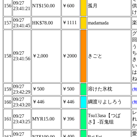
09/27
156
NT$150.00
￥600
孤月
供
23:41:21
け
09/27
￥1111
楽
157
HK$78.00
madamada
23:41:45
グ
回
う
ち
09/27
158
￥2,000
￥2000
きごと
23:41:56
き
い
は
ね
09/27
￥500
￥500
溶けた氷枕
159
(
23:42:29
09/27
￥446
￥446
綱渡りよしろう
160
(
23:43:20
レ
Tsu13asa【つば
09/27
161
MYR15.00
￥396
れ
23:43:25
さ】-百鬼组
か
愛
09/27
￥400
162
NT$100.00
Bai Fei