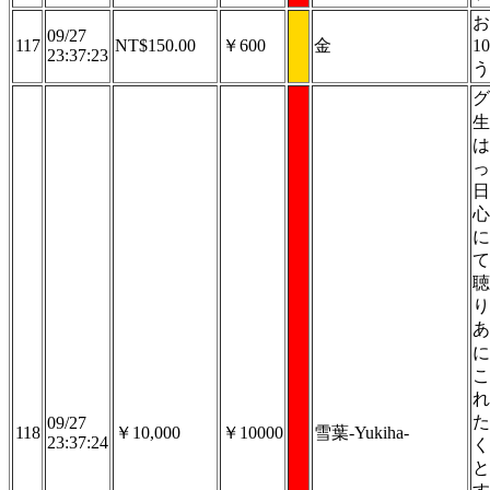
お
09/27
117
NT$150.00
￥600
金
1
23:37:23
う
グ
生
は
っ
日
心
に
て
聴
り
あ
に
こ
れ
た
09/27
118
￥10,000
￥10000
雪葉-Yukiha-
23:37:24
く
と