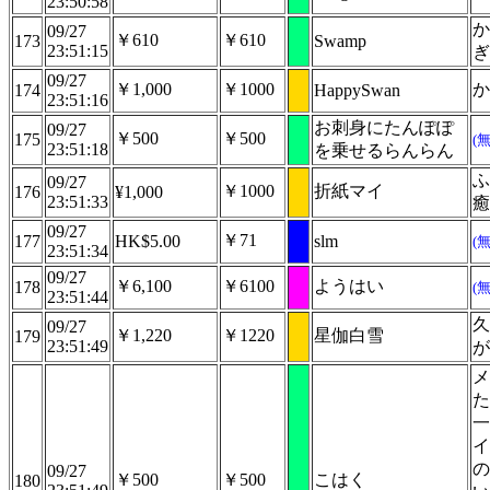
23:50:58
か
09/27
￥610
￥610
173
Swamp
23:51:15
ぎ
09/27
￥1,000
￥1000
か
174
HappySwan
23:51:16
お刺身にたんぽぽ
09/27
￥500
￥500
175
(
23:51:18
を乗せるらんらん
ふ
09/27
￥1000
折紙マイ
176
¥1,000
23:51:33
癒
09/27
￥71
177
HK$5.00
slm
(
23:51:34
09/27
￥6,100
￥6100
ようはい
178
(
23:51:44
久
09/27
￥1,220
￥1220
星伽白雪
179
23:51:49
が
メ
た
一
イ
の
09/27
￥500
￥500
こはく
180