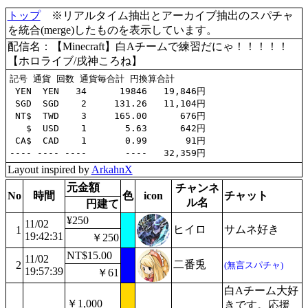
トップ
※リアルタイム抽出とアーカイブ抽出のスパチャ
を統合(merge)したものを表示しています。
配信名：【Minecraft】白Aチームで練習だにゃ！！！！！
【ホロライブ/戌神ころね】
記号 通貨 回数 通貨毎合計 円換算合計

 YEN  YEN   34      19846   19,846円

 SGD  SGD    2     131.26   11,104円

 NT$  TWD    3     165.00      676円

   $  USD    1       5.63      642円

 CA$  CAD    1       0.99       91円

Layout inspired by
ArkahnX
元金額
チャンネ
No
時間
色
icon
チャット
ル名
円建て
¥250
11/02
ヒイロ
サムネ好き
1
19:42:31
￥250
NT$15.00
11/02
二番兎
2
(無言スパチャ)
19:57:39
￥61
白Aチーム大好
￥1,000
きです。応援