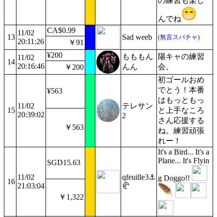
の練習も楽し
んでね
CA$0.99
11/02
13
Sad weeb
(無言スパチャ)
20:11:26
￥91
¥200
もももん
陽キャの練習
11/02
14
20:16:46
んん
会。
￥200
初ゴールおめ
でとう！本番
¥563
はもっともっ
11/02
テレサン
15
と上手なころ
20:39:02
2
さん応援する
￥563
ね。練習頑張
れー！
It's a Bird... It's a
Plane... It's Flyin
SGD15.63
11/02
qfeuille3⚓
g Doggo!!
16
21:03:04
🥐
￥1,322