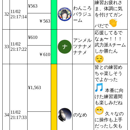
練習お疲れさ
¥563
わんころ
ま、体調に気
11/02
32
パラジュ
を付けてガン
21:17:14
ーム
￥563
バだで
応援してるで
¥610
なぁ〜！！！
アンメル
11/02
武力派Aチーム
ツナナメ
33
21:17:22
しか勝たん
ナナメ
￥610
皆との練習め
ちゃ楽しそう
でよかった
¥1,563
本番に向
けた練習週間
も楽しみだね
11/02
久々なの
34
のなめ
21:17:33
に操作も上手
だったし矢も