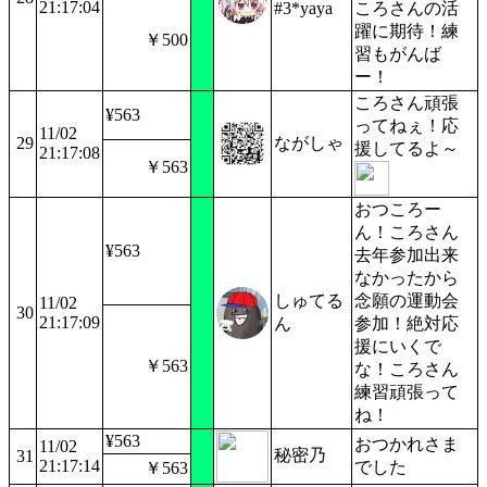
21:17:04
#3*yaya
ころさんの活
躍に期待！練
￥500
習もがんば
ー！
ころさん頑張
¥563
ってねぇ！応
11/02
29
ながしゃ
援してるよ～
21:17:08
￥563
おつころー
ん！ころさん
¥563
去年参加出来
なかったから
しゅてる
念願の運動会
11/02
30
21:17:09
ん
参加！絶対応
援にいくで
￥563
な！ころさん
練習頑張って
ね！
¥563
おつかれさま
11/02
秘密乃
31
21:17:14
でした
￥563