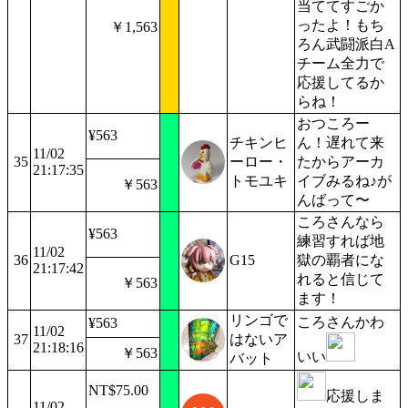
当ててすごか
ったよ！もち
￥1,563
ろん武闘派白A
チーム全力で
応援してるか
らね！
おつころー
¥563
チキンヒ
ん！遅れて来
11/02
35
ーロー・
たからアーカ
21:17:35
トモユキ
イブみるね♪が
￥563
んばって〜
ころさんなら
¥563
練習すれば地
11/02
36
G15
獄の覇者にな
21:17:42
れると信じて
￥563
ます！
リンゴで
ころさんかわ
¥563
11/02
37
はないア
21:18:16
￥563
いい
バット
NT$75.00
応援しま
11/02