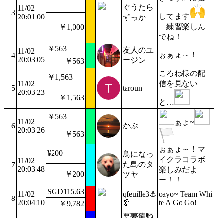
ぐうたら
11/02
3
してます
20:01:00
ずっか
練習楽しん
￥1,000
でね！
￥563
友人のユ
11/02
ぉぁょ～！
4
20:03:05
ージン
￥563
ころね様の配
￥1,563
11/02
信を見ない
5
taroun
20:03:23
￥1,563
と…
￥563
11/02
ぁょ~
かぶ
6
20:03:26
￥563
ぉぁょ～！マ
¥200
鳥になっ
イクラコラボ
11/02
た島のタ
7
20:03:48
楽しみだよ
￥200
ツヤ
ー！！
SGD115.63
11/02
qfeuille3⚓
oayo~ Team Whi
8
20:04:10
🥐
te A Go Go!
￥9,782
悪夢龍騎