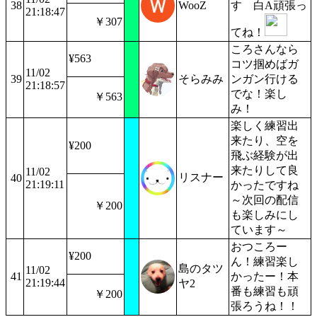
38
WooZ
す 白A頑張っ
21:18:47
￥307
てね！
ころさんなら
¥563
コツ掴めばガ
11/02
39
そらみみ
ンガン行ける
21:18:57
でな！楽し
￥563
み！
楽しく練習出
来たり、空を
¥200
飛ぶ経験が出
来たりして良
11/02
リスナー
40
21:19:11
かったですね
～次回の配信
￥200
も楽しみにし
ています～
おつころー
¥200
ん！練習楽し
島のタツ
11/02
41
かったー！本
21:19:44
ヤ2
番も練習も頑
￥200
張ろうね！！