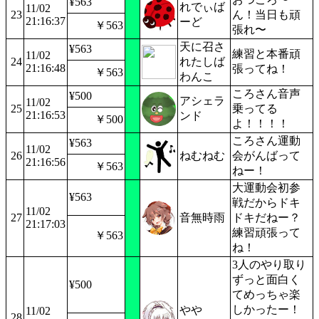
¥563
れでぃば
11/02
23
ん！当日も頑
21:16:37
ーど
￥563
張れ〜
天に召さ
¥563
練習と本番頑
11/02
24
れたしば
21:16:48
張ってね！
￥563
わんこ
ころさん音声
¥500
アシェラ
11/02
25
乗ってる
21:16:53
ンド
￥500
よ！！！！
ころさん運動
¥563
11/02
26
ねむねむ
会がんばって
21:16:56
￥563
ねー！
大運動会初参
¥563
戦だからドキ
11/02
27
音無時雨
ドキだねー？
21:17:03
練習頑張って
￥563
ね！
3人のやり取り
ずっと面白く
¥500
てめっちゃ楽
しかったー！
やや
11/02
28