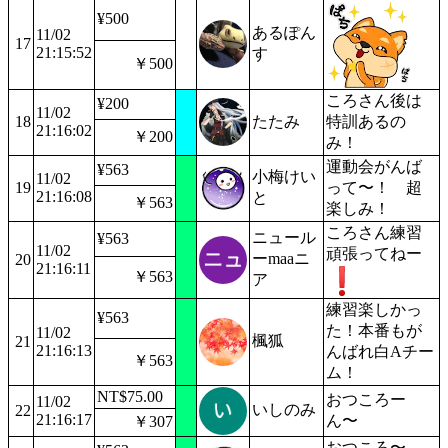
¥500
あるぽん
11/02
17
21:15:52
す
￥500
ころさん後は
¥200
11/02
18
たたみ
特訓あるの
21:16:02
￥200
み！
運動会がんば
¥563
小梅けい
11/02
19
って〜！ 超
21:16:08
と
￥563
楽しみ！
ころさん練習
ニュール
¥563
11/02
頑張ってねー
ーmaaニ
20
21:16:11
￥563
ア
練習楽しかっ
¥563
た！本番もが
11/02
楓狐
21
21:16:13
んばれ白Aチー
￥563
ム！
NT$75.00
おつころー
11/02
いしのみ
22
21:16:17
ん〜
￥307
おつころ〜