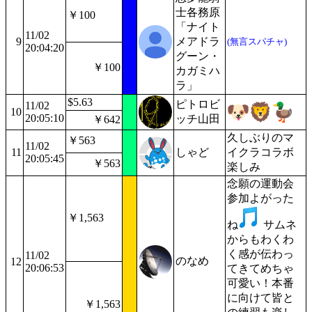
士各務原
￥100
「ナイト
11/02
9
メアドラ
(無言スパチャ)
20:04:20
グーン・
￥100
カガミハ
ラ」
$5.63
ピトロビ
11/02
10
20:05:10
ッチ山田
￥642
久しぶりのマ
￥563
11/02
11
しゃど
イクラコラボ
20:05:45
￥563
楽しみ
念願の運動会
参加よがった
￥1,563
ね
サムネ
からもわくわ
く感が伝わっ
11/02
のなめ
12
20:06:53
てきてめちゃ
可愛い！本番
に向けて皆と
￥1,563