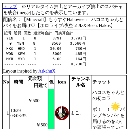
トップ
※リアルタイム抽出とアーカイブ抽出のスパチャ
を統合(merge)したものを表示しています。
配信名：【Minecraft】もうすぐHalloween！ハコスちゃんと
パイをお届け♡【ホロライブ/夜空メル＆Beelz Hakos】
記号 通貨 回数 通貨毎合計 円換算合計

 YEN    1    8       3791    3,791円

  ￥  YEN    8       3560    3,560円

 HK$  HKD    1      50.00      730円

 WON  KRW    1       5000      485円

 MYR  MYR    1       6.00      164円

Layout inspired by
ArkahnX
元金額
チャンネ
No
時間
色
icon
チャット
ル名
円建て
ハコスちゃんと
の初コラ
￥500
ボ！！！
パ
10/29
よこ。
1
ンプキンパイを
03:03:35
届けるのを2人
￥500
で頑張っていこ