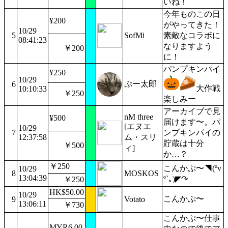
いね！
今年ものこの日
¥200
がやってきた！
10/29
5
SofMi
素敵なコラボに
08:41:23
なりますよう
￥200
に！
パンプキンパイ
¥250
10/29
ぷー太郎
6
大作戦
10:10:33
￥250
楽しみー
アーカイブで見
nM three
¥500
届けます〜。パ
[エヌエ
10/29
7
ンプキンパイの
12:37:58
ム・スリ
貯蔵は十分
￥500
ィ]
か…？
￥250
こんかぷ〜◥(ºv
10/29
8
MOSKOS
13:04:39
º`｡)◤↷
￥250
HK$50.00
10/29
こんかぷ〜
9
Votato
13:06:11
￥730
こんかぷ〜仕事
MYR6.00