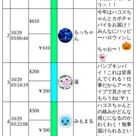
う～！！
今年はハコスち
ゃんとカボチャ
¥610
パイをお届け！
みんなにハッピ
もっちゃ
10/29
2
ーハロウィンし
03:06:44
ん
￥610
ちゃお〜！
パンプキンパ
¥200
イ！これは皆喜
んでくれる！仕
10/29
蓮
3
03:14:19
事だからアーカ
￥200
イブで見させて
もらうね(･∀･)
ハコスちゃんと
¥500
の絡みがどんな
感じになるのか
10/29
みもまる
4
03:22:06
わくわく！無事
￥500
届けられるとい