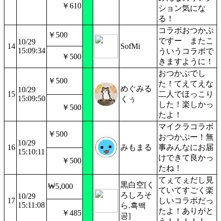
￥610
ション気にな
る！
コラボおつかぷ
￥500
ですー またこ
10/29
14
SofMi
15:09:34
ういうコラボで
￥500
きますように！
おつかぷでし
￥500
た！てえてえな
めぐみる
10/29
15
二人でほっこり
15:09:50
くぅ
した！楽しかっ
￥500
たよ！
マイクラコラボ
￥500
おつかぷー！無
10/29
16
みもまる
事みんなにお届
15:10:11
けできて良かっ
￥500
たね！
てぇてぇだし見
黒白空[く
₩5,000
ていてすごく楽
ろしろそ
10/29
17
しいコラボだっ
15:11:08
ら.흑백
たよ！ありがと
￥485
공]