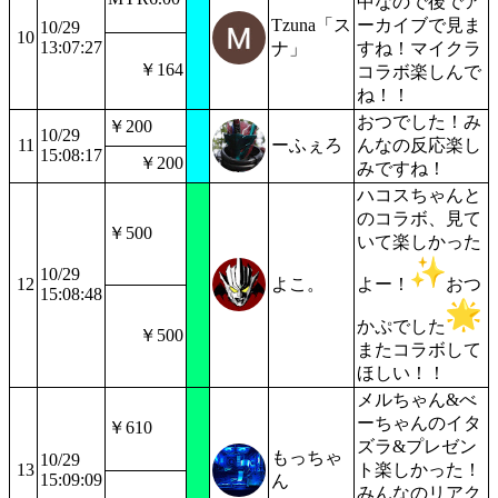
中なので後でア
Tzuna「ス
ーカイブで見ま
10/29
10
13:07:27
ナ」
すね！マイクラ
￥164
コラボ楽しんで
ね！！
おつでした！み
￥200
10/29
11
ーふぇろ
んなの反応楽し
15:08:17
￥200
みですね！
ハコスちゃんと
のコラボ、見て
￥500
いて楽しかった
10/29
12
よこ。
よー！
おつ
15:08:48
かぷでした
￥500
またコラボして
ほしい！！
メルちゃん&べ
ーちゃんのイタ
￥610
ズラ&プレゼン
もっちゃ
10/29
13
ト楽しかった！
15:09:09
ん
みんなのリアク