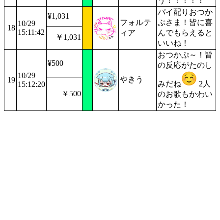
う！！！！！
パイ配りおつか
¥1,031
フォルテ
ぷさま！皆に喜
10/29
18
15:11:42
ィア
んでもらえると
￥1,031
いいね！
おつかぷ～！皆
¥500
の反応がたのし
10/29
やきう
19
みだね
2人
15:12:20
￥500
のお歌もかわい
かった！