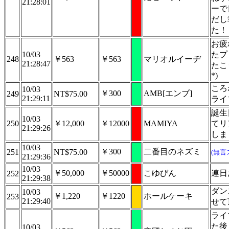
21:28:01
ーで
だし
た！
お疲
10/03
たプ
248
￥563
￥563
マリオルイーヂ
21:28:47
たこ
*)
ころ
10/03
￥300
AMB[エンブ]
249
NT$75.00
21:29:11
ライ
誕生
10/03
250
￥12,000
￥12000
MAMIYA
てリ
21:29:26
しま
10/03
￥300
二番目のネズミ
251
NT$75.00
(無言
21:29:36
10/03
￥50,000
￥50000
こゆびん
連日
252
21:29:38
ダン
10/03
￥1,220
￥1220
ホールケーキ
253
21:29:40
せて
ライ
た後
10/03