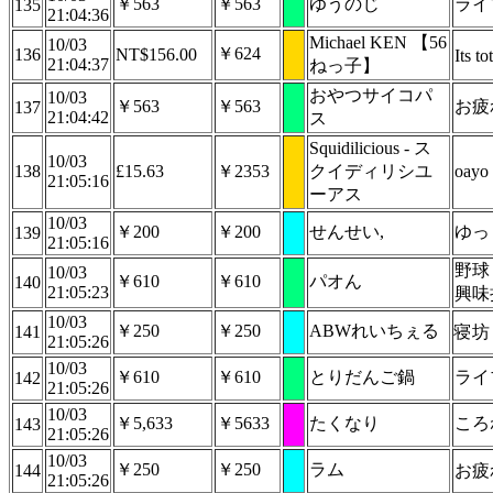
￥563
￥563
ゆうのじ
ライ
135
21:04:36
Michael KEN 【56
10/03
￥624
136
NT$156.00
Its t
21:04:37
ねっ子】
おやつサイコパ
10/03
￥563
￥563
お疲
137
21:04:42
ス
Squidilicious - ス
10/03
138
£15.63
￥2353
クイディリシユ
oayo 
21:05:16
ーアス
10/03
￥200
￥200
せんせい,
ゆっ
139
21:05:16
野球
10/03
￥610
￥610
パオん
140
21:05:23
興味
10/03
￥250
￥250
ABWれいちぇる
141
寝坊し
21:05:26
10/03
￥610
￥610
とりだんご鍋
ライ
142
21:05:26
10/03
￥5,633
￥5633
たくなり
ころ
143
21:05:26
10/03
￥250
￥250
ラム
144
お疲
21:05:26