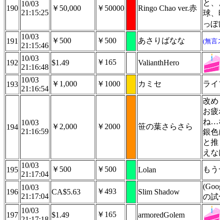
と、
10/03
190
￥50,000
￥50000
Ringo Chao ver.赤
21:15:25
球、
っぽ
10/03
￥500
￥500
あさりばなな
191
(無言
21:15:46
10/03
￥165
192
$1.49
ValianthHero
21:16:48
10/03
￥1,000
￥1000
カミセ
ライ
193
21:16:54
改め
お疲
ね…
10/03
￥2,000
￥2000
笹の葉さらさら
194
21:16:59
銀色
と推
えな
10/03
￥500
￥500
もう
195
Lolan
21:17:04
(G
10/03
￥493
196
CA$5.63
Slim Shadow
21:17:04
の試
10/03
￥165
197
$1.49
armoredGolem
21:17:18