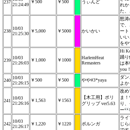
￥500
￥500
うぃんど
237
21:24:49
れか
た、
怒涛
で、
10/03
238
￥5,000
￥5000
かいかい
ート
21:25:30
いい
をや
Hi
踊り
10/03
HarlemHeat
￥1,000
￥1000
239
21:26:03
Remasters
は本
yo
ダン
10/03
￥500
￥500
やや#3*yaya
240
21:26:15
よか
改め
【木工用】ポリ
ま！
10/03
￥1,563
￥1563
241
21:26:16
グリップ ver5.63
り、
ー
ライ
10/03
242
￥1,220
￥1220
ポルンガ
じら
21:26:17
です