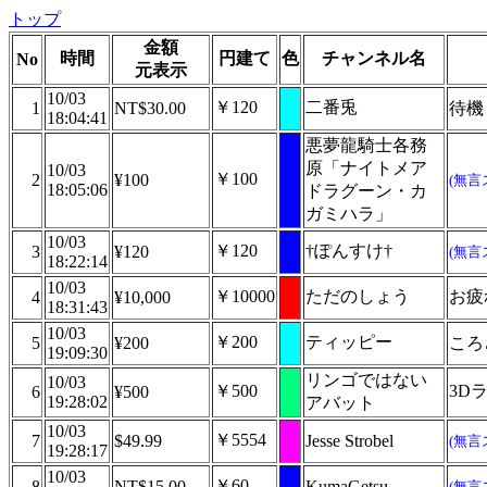
トップ
金額
時間
円建て
色
チャンネル名
No
元表示
10/03
￥120
二番兎
1
NT$30.00
待機
18:04:41
悪夢龍騎士各務
原「ナイトメア
10/03
￥100
2
¥100
(無言
18:05:06
ドラグーン・カ
ガミハラ」
10/03
￥120
†ぽんすけ†
3
¥120
(無言
18:22:14
10/03
￥10000
ただのしょう
お疲
4
¥10,000
18:31:43
10/03
￥200
ティッピー
5
¥200
ころ
19:09:30
リンゴではない
10/03
￥500
3D
6
¥500
19:28:02
アバット
10/03
￥5554
7
$49.99
Jesse Strobel
(無言
19:28:17
10/03
￥60
8
NT$15.00
KumaGetsu
(無言