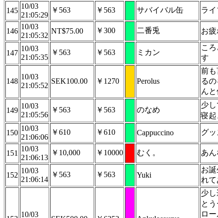
10/03
￥563
￥563
サバイバル缶
ライ
145
21:05:29
10/03
￥300
二番兎
146
NT$75.00
お疲
21:05:32
ころ
10/03
￥563
￥563
ミカン
147
21:05:35
す
前も
10/03
148
SEK100.00
￥1270
Perolus
るの
21:05:52
んと
少し
10/03
￥563
￥563
のなめ
149
21:05:56
寝起
10/03
￥610
￥610
グッ
150
Cappuccino
21:06:06
10/03
￥10,000
￥10000
むく。
あん
151
21:06:13
お誕
10/03
￥563
￥563
152
Yuki
21:06:14
れて
少し
とう
ロー
10/03