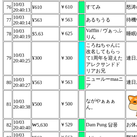
10/03
￥610
すてみ
怒涛
76
¥610
20:40:13
10/03
￥563
あるちうる
待機
77
¥563
20:40:14
Vafflin / ヴぁっふ
10/03
￥625
睡眠
78
$5.63
20:40:19
りん
ころねちゃんに
改名してもらっ
10/03
79
¥300
￥300
て1周年を迎えた
連日
20:40:25
アレクサンドド
リアお兄
ニュールーmaaニ
10/03
￥563
連日
80
¥563
20:40:27
ア
ながやぁぁぁ
10/03
￥500
81
¥500
20:40:38
ん。
10/03
￥529
Dam Pung 담풍
お休
82
₩5,630
20:40:40
10/03