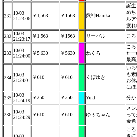
誕生
めち
10/03
￥1,563
￥1563
熊神Haruka
231
21:23:06
ルア
疲れ
10/03
￥1,563
￥1563
リーバル
ころ
232
21:23:17
ころ
10/03
233
￥5,630
￥5630
ねくろ
た一
21:24:00
最高
いろ
も素
10/03
￥610
￥610
くぼゆき
234
21:24:01
お休
にほ
10/03
￥250
￥250
分か
235
Yuki
21:24:19
メン
10/03
236
￥610
￥610
ゆぅちゃん
って
21:24:29
金色
ころ
きに
10/03