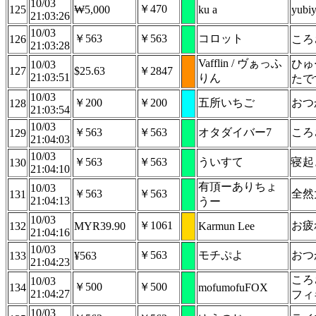
10/03
￥470
125
₩5,000
ku a
yubiy
21:03:26
10/03
￥563
￥563
コロット
126
ころ
21:03:28
Vafflin / ヴぁっふ
ひゅ
10/03
127
$25.63
￥2847
21:03:51
りん
たで
10/03
￥200
￥200
五所いちご
おつ
128
21:03:54
10/03
￥563
￥563
オタダイバー7
ころ
129
21:04:03
10/03
￥563
￥563
ういすて
寝起
130
21:04:10
有頂ーありちょ
10/03
￥563
￥563
全然
131
21:04:13
うー
10/03
￥1061
お疲れ様
132
MYR39.90
Karmun Lee
21:04:16
10/03
￥563
モチぷよ
おつ
133
¥563
21:04:23
ころ
10/03
￥500
￥500
134
mofumofuFOX
21:04:27
フィ
10/03