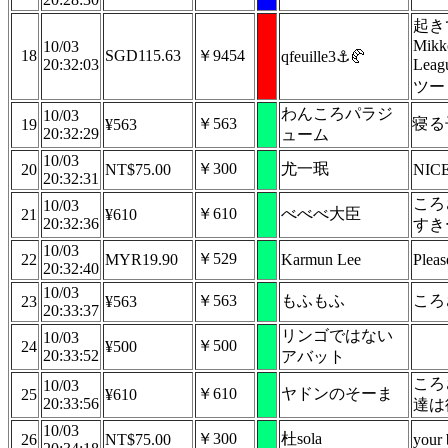
起き
Mikko
10/03
18
SGD115.63
￥9454
qfeuille3⚓🥐
20:32:03
Lea
ツー
わんころパラジ
10/03
￥563
寝る
19
¥563
20:32:29
ューム
10/03
￥300
尤一珉
20
NT$75.00
NIC
20:32:31
ころ
10/03
￥610
べべべ大臣
21
¥610
20:32:36
すき
10/03
￥529
22
MYR19.90
Karmun Lee
Pleas
20:32:40
10/03
￥563
もふもふ
ころ
23
¥563
20:33:37
リンゴではない
10/03
￥500
24
¥500
20:33:52
アバット
ころ
10/03
￥610
ヤドンのそーま
25
¥610
20:33:56
達は
10/03
￥300
杜sola
26
NT$75.00
your 