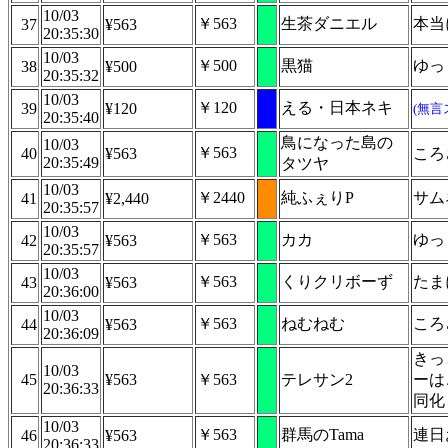
10/03
￥563
生茶ダニエル
本当
37
¥563
20:35:30
10/03
￥500
黒猫
ゆっ
38
¥500
20:35:32
10/03
￥120
える・日本ネキ
39
¥120
(無言
20:35:40
鳥になった島の
10/03
￥563
40
¥563
ころ
20:35:49
タツヤ
10/03
￥2440
純ふぇりP
サム
41
¥2,440
20:35:57
10/03
￥563
カカ
ゆっ
42
¥563
20:35:57
10/03
￥563
くりクリボーず
たま
43
¥563
20:36:00
10/03
￥563
ねむねむ
ころ
44
¥563
20:36:09
きっ
10/03
45
¥563
￥563
テレサン2
ーは
20:36:33
同化
10/03
￥563
群馬のTama
連日
46
¥563
20:36:33