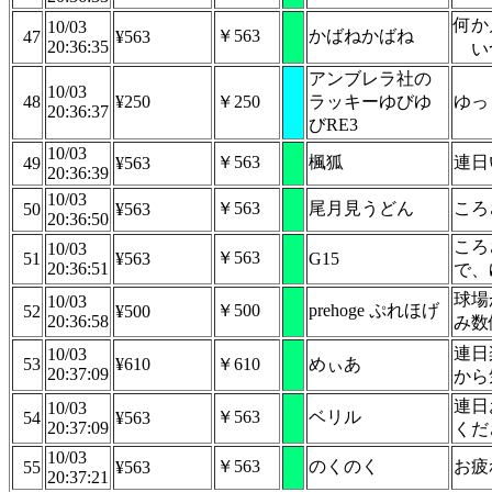
何か
10/03
￥563
かばねかばね
47
¥563
20:36:35
い
アンブレラ社の
10/03
48
¥250
￥250
ラッキーゆびゆ
ゆっ
20:36:37
びRE3
10/03
￥563
楓狐
連日
49
¥563
20:36:39
10/03
￥563
尾月見うどん
ころ
50
¥563
20:36:50
ころ
10/03
￥563
51
¥563
G15
20:36:51
で、
球場
10/03
￥500
prehoge ぷれほげ
52
¥500
20:36:58
み数
連日
10/03
53
¥610
￥610
めぃあ
20:37:09
から
連日
10/03
￥563
ベリル
54
¥563
20:37:09
くだ
10/03
￥563
のくのく
お疲
55
¥563
20:37:21