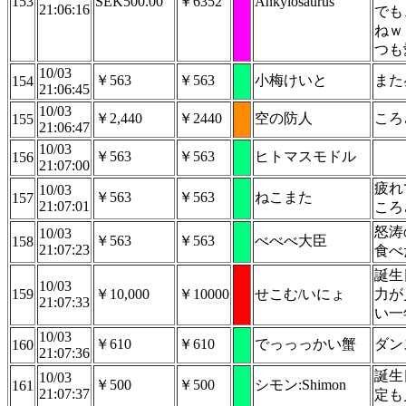
153
SEK500.00
￥6352
Ankylosaurus
21:06:16
でも
ねｗ
つも
10/03
￥563
￥563
小梅けいと
また
154
21:06:45
10/03
￥2,440
￥2440
空の防人
ころ
155
21:06:47
10/03
￥563
￥563
ヒトマスモドル
156
21:07:00
疲れ
10/03
￥563
￥563
ねこまた
157
21:07:01
ころ
怒涛
10/03
￥563
￥563
べべべ大臣
158
21:07:23
食べ
誕生
10/03
159
￥10,000
￥10000
せこむ/いにょ
力が
21:07:33
い一
10/03
￥610
￥610
でっっっかい蟹
ダン
160
21:07:36
誕生
10/03
￥500
￥500
シモン:Shimon
161
21:07:37
定も