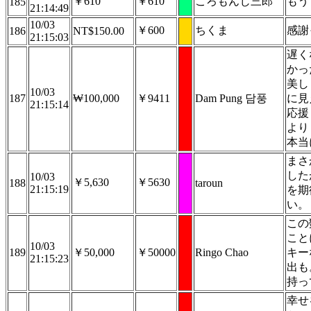
￥610
￥610
ころもんじ三郎
もう
185
21:14:49
10/03
￥600
ちくま
感謝
186
NT$150.00
21:15:03
遅く
かっ
美し
10/03
187
₩100,000
￥9411
Dam Pung 담풍
に見
21:15:14
応援
より
本当
まさ
した
10/03
￥5,630
￥5630
188
taroun
21:15:19
を期
い。
この
こと
10/03
189
￥50,000
￥50000
Ringo Chao
キー
21:15:23
出も
持っ
幸せ