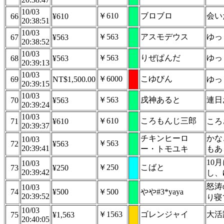
10/03
￥610
ブロブロ
会い
66
¥610
20:38:51
10/03
￥563
アスモデウス
ゆっ
67
¥563
20:38:52
10/03
￥563
りぜぱんだ
ゆっ
68
¥563
20:39:13
10/03
￥6000
こゆびん
69
NT$1,500.00
ゆっ
20:39:15
10/03
￥563
戌神あると
連日
70
¥563
20:39:24
10/03
￥610
ころもんじ三郎
71
¥610
ころ
20:39:37
チキンヒーロ
かな
10/03
￥563
72
¥563
20:39:41
ー・トモユキ
もあ
10
10/03
￥250
こばと
73
¥250
20:39:42
し、
怒涛
10/03
74
¥500
￥500
やや#3*yaya
20:39:52
り寝
10/03
￥1563
ゴレンジャイ
大活
75
¥1,563
20:40:05