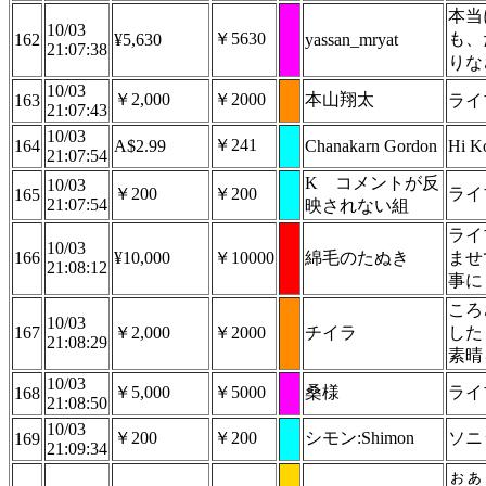
本当
10/03
￥5630
も、
162
¥5,630
yassan_mryat
21:07:38
りな
10/03
￥2,000
￥2000
本山翔太
163
ライ
21:07:43
10/03
￥241
164
A$2.99
Chanakarn Gordon
Hi Ko
21:07:54
K コメントが反
10/03
￥200
￥200
ライ
165
21:07:54
映されない組
ライ
10/03
166
¥10,000
￥10000
綿毛のたぬき
ませ
21:08:12
事に
ころ
10/03
167
￥2,000
￥2000
チイラ
した
21:08:29
素晴
10/03
￥5,000
￥5000
桑様
ライ
168
21:08:50
10/03
￥200
￥200
シモン:Shimon
ソニ
169
21:09:34
ぉぁ