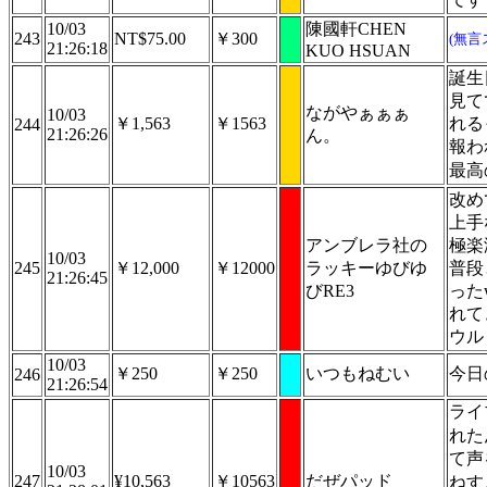
10/03
陳國軒CHEN
243
NT$75.00
￥300
(無言
21:26:18
KUO HSUAN
誕生
見て
ながやぁぁぁ
10/03
￥1,563
￥1563
れる
244
21:26:26
ん。
報わ
最高
改め
上手
アンブレラ社の
極楽
10/03
245
￥12,000
￥12000
ラッキーゆびゆ
普段
21:26:45
びRE3
った
れて
ウル
10/03
￥250
￥250
いつもねむい
今日
246
21:26:54
ライ
れた
て声
10/03
247
¥10,563
￥10563
だぜパッド
ねす