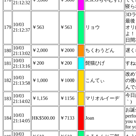
21:12:32
寝ら
3D
最後
10/03
179
￥563
￥563
リョウ
オリ
21:12:37
よ！
日間
10/03
￥2,000
￥2000
ちくわうどん
遅く
180
21:13:02
10/03
￥200
￥200
髭猫ひげ
すね
181
21:13:16
改め
10/03
182
￥1,000
￥1000
こんてぃ
の後
21:13:58
んで
今日
10/03
￥1,156
￥1156
マリオルイーヂ
183
21:14:02
｀)
お誕生日
10/03
perfo
184
HK$500.00
￥7133
Joan
21:14:05
you v
for y
10/03