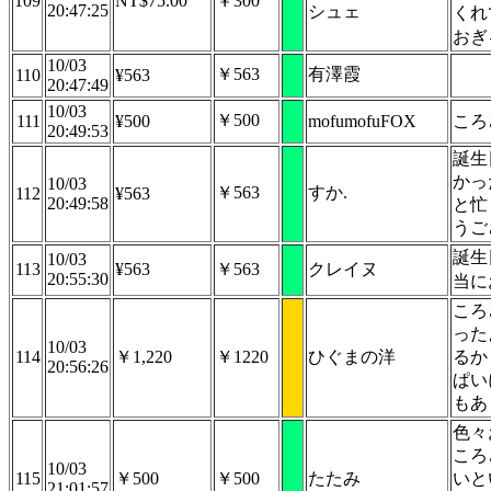
109
NT$75.00
￥300
20:47:25
シュェ
くれ
おぎ
10/03
￥563
有澤霞
110
¥563
20:47:49
10/03
￥500
111
¥500
mofumofuFOX
ころ
20:49:53
誕生
かっ
10/03
￥563
すか.
112
¥563
20:49:58
と忙
うご
誕生
10/03
113
¥563
￥563
クレイヌ
20:55:30
当に
ころ
った
10/03
114
￥1,220
￥1220
ひぐまの洋
るか
20:56:26
ぱい
もあ
色々
ころ
10/03
115
￥500
￥500
たたみ
いと
21:01:57