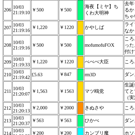
去年
海夜【ミヤ】ち
10/03
206
￥500
￥500
るか
21:19:10
くわ大明神
ちゃ
ライ
10/03
￥1,220
￥1220
かやしば
207
21:19:16
なか
ころ
10/03
208
￥500
￥500
mofumofuFOX
った
21:19:16
付け
10/03
￥1,220
￥1220
べべべ大臣
ころ
209
21:19:33
10/03
￥847
ダン
210
£5.63
rm3D
21:19:42
生誕
10/03
211
￥1,563
￥1563
マツ鴎党
てと
21:20:07
（実
10/03
￥2,000
￥2000
きぬさや
ころ
212
21:20:13
10/03
￥563
￥563
ひかべ
ダン
213
21:20:37
10/03
￥200
￥200
カンブリ魔
ホソ
214