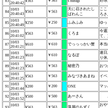
￥563
野球
83
¥563
s hiiragi
20:40:42
天に召されたし
ここ
10/03
84
¥563
￥563
20:40:43
ばわんこ
ろさ
10/03
￥250
ふみふみ
ゆっ
85
¥250
20:40:49
今週
10/03
￥563
くろま
86
¥563
20:41:02
て、
10/03
￥610
でっっっかい蟹
本当
87
¥610
20:41:21
連日
10/03
￥610
なるぽ
88
¥610
20:41:23
り休
10/03
￥563
秘密乃
おつ
89
¥563
20:41:23
10/03
￥563
みなづきあまね
イベ
90
¥563
20:41:25
10/03
￥200
マッ
91
¥200
ONE
20:41:44
10/03
￥500
あーさん
92
¥500
20:41:52
おや
10/03
￥563
藻屑のもずく
93
¥563