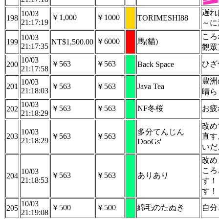
遅れ
10/03
￥1,000
￥1000
198
TORIMESHI88
21:17:19
～に
ころ
10/03
￥6000
馬(貓)
199
NT$1,500.00
21:17:35
觀眾
10/03
￥563
￥563
ひざ
200
Back Space
21:17:58
豊洲
10/03
201
￥563
￥563
Java Tea
21:18:03
晴ら
10/03
￥563
￥563
NF冬桜
お疲
202
21:18:29
改め
10/03
多分てんじん
203
￥563
￥563
直す
21:18:29
DooGs'
いだ
改め
ころ
10/03
￥563
￥563
ありあり
204
21:18:53
す！
す！
10/03
￥500
￥500
綿毛のたぬき
自分
205
21:19:08