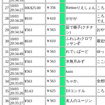
20:34:18
10/03
￥356
Rietionりえしょん
27
HK$25.00
ころ
20:34:27
ころ
10/03
28
¥610
￥610
ががが
20:34:28
でえ
茹で梔子(クチナ
10/03
￥563
おや
29
¥563
20:34:34
シ)
ふわふわクロワ
10/03
￥610
最近
30
¥610
20:34:40
ッサン🥐
10/03
￥563
れでぃばーど
ゆっ
31
¥563
20:34:49
10/03
￥563
水無月みず
32
¥563
ここ
20:34:51
10/03
￥563
33
¥563
kazu
20:34:56
10/03
￥563
ちゃか。
全然
34
¥563
20:35:05
10/03
￥625
DJコンドル
ころ
35
$5.63
20:35:26
10/03
￥563
友人のユージン
36
¥563
20:35:27