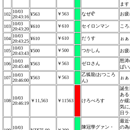
ます
10/03
￥563
なぜ🥐
お疲
102
¥563
20:43:16
10/03
￥610
セイロンマン
ころ
103
¥610
20:43:20
10/03
￥610
だうす
ぉぁ
104
¥610
20:43:25
10/03
￥500
つかしん
105
¥500
お疲
20:43:43
怒涛
10/03
￥563
ゼロさん
106
¥563
20:45:48
ぱい
乙狐龍(おつころ
10/03
￥563
ぉぁ
107
¥563
20:46:00
ん)
誕生
ある
10/03
108
￥11,563
￥11563
けろべろす
か緩
20:46:19
気に
日ラ
最近
陳冠學グァン・
の為
10/03