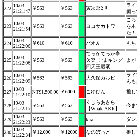
ライ
10/03
￥563
￥563
寅次郎2世
222
21:21:47
願っ
ころ
10/03
223
￥563
￥563
ヨコサカトワ
を本
21:21:54
た！
10/03
￥610
￥610
パオん
もち
224
21:22:06
てっかてっか亭
10/03
225
￥563
￥563
欠楽_ごまキング
よが
21:22:06
四天王最弱
ライ
10/03
￥563
￥563
大久保カルビ
226
21:22:09
んも
10/03
￥6000
こゆびん
推し
227
NT$1,500.00
21:22:10
くじらあきら
10/03
￥563
￥563
今ま
228
21:22:15
【Whale AKR】
10/03
￥563
￥563
ダン
229
kira
21:22:23
10/03
￥12,000
￥12000
なのぼっと
推し
230
21:22:34