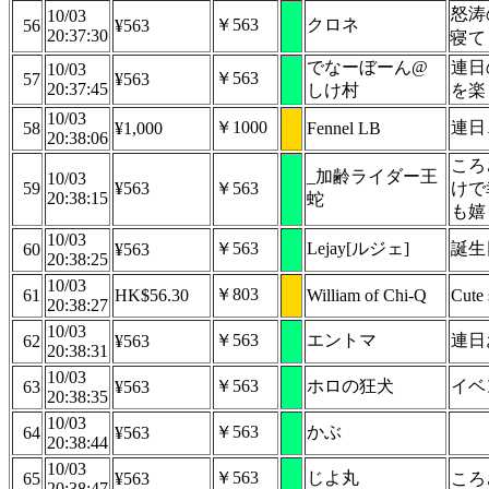
怒涛
10/03
￥563
クロネ
56
¥563
20:37:30
寝て
でなーぼーん@
連日
10/03
￥563
57
¥563
20:37:45
しけ村
を楽
10/03
￥1000
連日
58
¥1,000
Fennel LB
20:38:06
ころ
_加齢ライダー王
10/03
59
¥563
￥563
けで
20:38:15
蛇
も嬉
10/03
￥563
Lejay[ルジェ]
誕生
60
¥563
20:38:25
10/03
￥803
61
HK$56.30
William of Chi-Q
Cute 
20:38:27
10/03
￥563
エントマ
連日
62
¥563
20:38:31
10/03
￥563
ホロの狂犬
イベ
63
¥563
20:38:35
10/03
￥563
かぶ
64
¥563
20:38:44
10/03
￥563
じよ丸
65
¥563
ころ
20:38:47