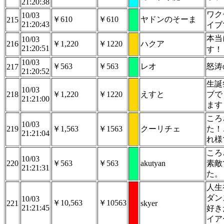
21:20:38
ワク
10/03
￥610
￥610
ヤドンのそーま
215
21:20:43
イブ
本当
10/03
216
￥1,220
￥1220
ハクア
21:20:51
す！
10/03
￥563
￥563
レオ
怒涛
217
21:20:52
生誕
10/03
218
￥1,220
￥1220
えすと
ブで
21:21:00
ます
ころ
10/03
219
￥1,563
￥1563
クーリチェ
た！
21:21:04
れ様
ころ
10/03
220
￥563
￥563
akutyan
素敵
21:21:31
た。
人生
ダン
10/03
￥10,563
￥10563
221
skyer
21:21:45
好き
イア