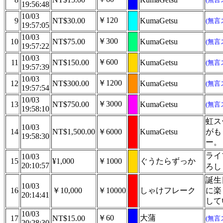
19:56:48
10/03
￥120
9
NT$30.00
KumaGetsu
(無言
19:57:05
10/03
￥300
10
NT$75.00
KumaGetsu
(無言
19:57:22
10/03
￥600
11
NT$150.00
KumaGetsu
(無言
19:57:39
10/03
￥1200
12
NT$300.00
KumaGetsu
(無言
19:57:54
10/03
￥3000
13
NT$750.00
KumaGetsu
(無言
19:58:10
虹ス
10/03
14
NT$1,500.00
￥6000
KumaGetsu
がも
19:58:30
ー。
ライ
10/03
15
¥1,000
￥1000
ぐうたらずっか
20:10:57
ろし
誕生
10/03
16
￥10,000
￥10000
しゃけフレーク
に楽
20:14:41
して
10/03
￥60
大蒲
17
NT$15.00
(無言
20:28:30