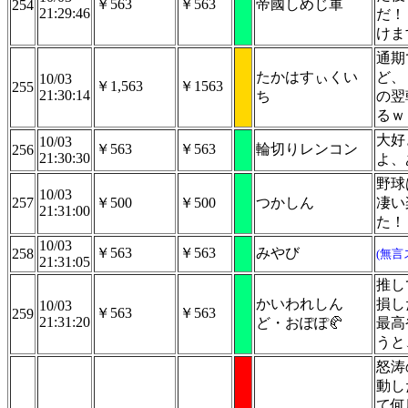
￥563
￥563
帝國しめじ軍
254
21:29:46
だ！
けま
通期
たかはすぃくい
ど、
10/03
￥1,563
￥1563
255
21:30:14
ち
の翌
るｗ
大好
10/03
￥563
￥563
輪切りレンコン
256
21:30:30
よ、
野球
10/03
257
￥500
￥500
つかしん
凄い
21:31:00
た！
10/03
￥563
￥563
みやび
258
(無言
21:31:05
推し
かいわれしん
損し
10/03
￥563
￥563
259
21:31:20
ど・おぽぽ🥐
最高
うと
怒涛
動し
て何