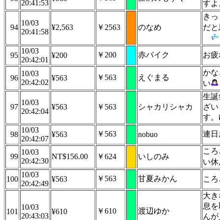
20:41:53
すよ
きっ
10/03
94
¥2,563
￥2563
のなめ
だと
20:41:58
10/03
￥200
赤バイク
お疲
95
¥200
20:42:01
かな
10/03
￥563
えぐまる
96
¥563
20:42:02
い
生誕
10/03
97
¥563
￥563
シャカリシャカ
ざい
20:42:04
す。
10/03
￥563
連日
98
¥563
nobuo
20:42:07
ころ
10/03
99
NT$156.00
￥624
いしのみ
20:42:30
い休
10/03
￥563
甘夏みかん
100
¥563
ころ
20:42:49
大き
息を
10/03
￥610
渡辺ゆか
101
¥610
20:43:03
んが