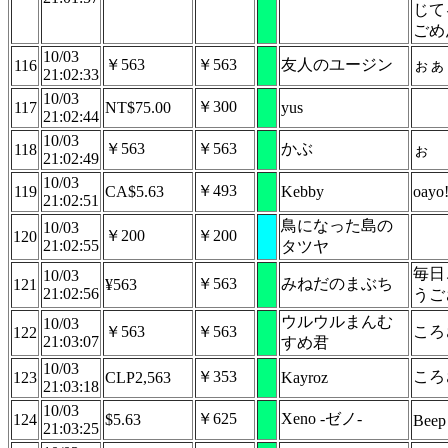
じて
ごめ
10/03
￥563
￥563
友人のユージン
ぉぁ
116
21:02:33
10/03
￥300
117
NT$75.00
yus
21:02:44
10/03
￥563
￥563
かぶ
118
ぉ
21:02:49
10/03
￥493
119
CA$5.63
Kebby
oayo
21:02:51
鳥になった島の
10/03
￥200
￥200
120
21:02:55
タツヤ
毎日
10/03
￥563
みねだのまぶち
121
¥563
21:02:56
うご
ウルウルまんむ
10/03
￥563
￥563
ころ
122
21:03:07
すめ君
10/03
￥353
ころ
123
CLP2,563
Kayroz
21:03:18
10/03
￥625
Xeno -ゼノ-
124
$5.63
Beep
21:03:25