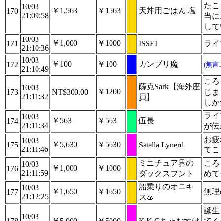
たこ
10/03
￥1,563
￥1563
天丼用ごはん 塩
170
21:09:58
当に
して
10/03
￥1,000
￥1000
171
ISSEI
ライ
21:10:36
10/03
￥100
￥100
カンブリ魔
172
(無言
21:10:49
ころ
薩克Sark【海外座
10/03
￥1200
173
NT$300.00
じま
21:11:32
員】
しか
ライ
10/03
￥563
￥563
伍長
174
21:11:34
が伝
お疲
10/03
￥5,630
￥5630
175
Satella Lynerd
21:11:46
てこ
ミニチュア界の
ころ
10/03
￥1,000
￥1000
176
21:11:59
ダックスフント
めて
船乗りのオニキ
10/03
￥1,650
￥1650
無理
177
21:12:25
ス🍙
誕生
10/03
178
￥5,000
￥5000
K.K.Gちゃむすけ
てく