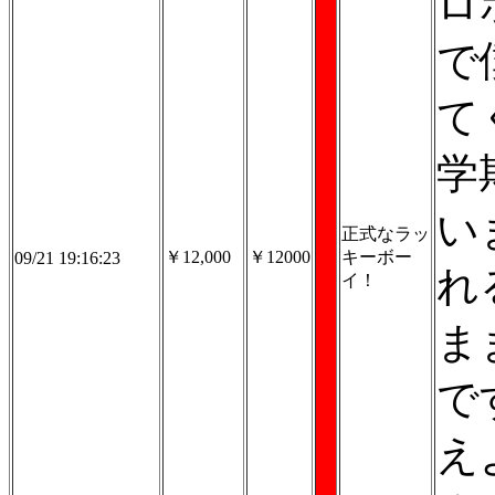
ロ
で
て
学
い
正式なラッ
￥12,000
￥12000
キーボー
09/21 19:16:23
れ
イ！
ま
で
え