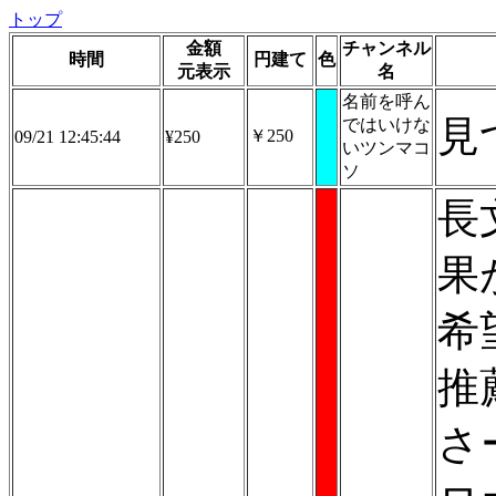
トップ
金額
チャンネル
時間
円建て
色
元表示
名
名前を呼ん
見
ではいけな
￥250
09/21 12:45:44
¥250
いツンマコ
ソ
長
果
希
推
さ