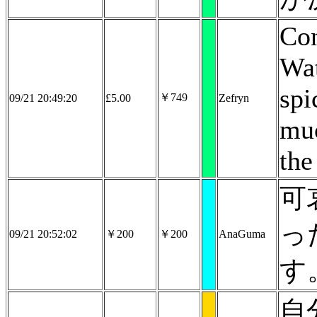
Con
Wat
spi
￥749
09/21 20:49:20
£5.00
Zefryn
muc
the
可
っ
09/21 20:52:02
￥200
￥200
AnaGuma
す
自