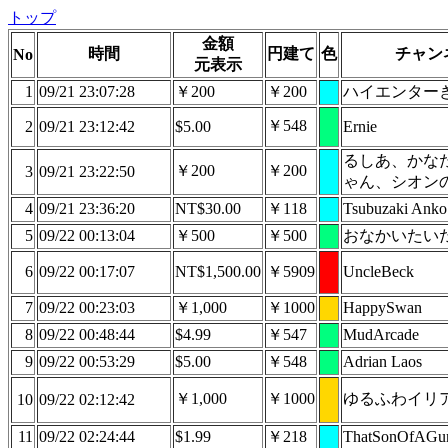
トップ
金額
時間
円建て
色
チャン
No
元表示
1
09/21 23:07:28
￥200
￥200
ハイエンター
￥548
2
09/21 23:12:42
$5.00
Ernie
るしあ、かな
￥200
￥200
3
09/21 23:22:50
ゃん、シオン
4
09/21 23:36:20
NT$30.00
￥118
Tsubuzaki Anko
5
09/22 00:13:04
￥500
￥500
おなかいたい
6
09/22 00:17:07
NT$1,500.00
￥5909
UncleBeck
7
09/22 00:23:03
￥1,000
￥1000
HappySwan
8
09/22 00:48:44
$4.99
￥547
MudArcade
9
09/22 00:53:29
$5.00
￥548
Adrian Laos
￥1,000
￥1000
ゆるふわイリ
10
09/22 02:12:42
11
09/22 02:24:44
$1.99
￥218
ThatSonOfAGu