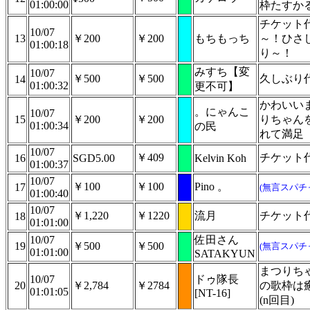
01:00:00
枠たすか
チケット
10/07
13
￥200
￥200
もちもっち
～！ひさ
01:00:18
り～！
みすち【変
10/07
￥500
￥500
久しぶり
14
01:00:32
更不可】
かわいい
。にゃんこ
10/07
15
￥200
￥200
りちゃん
01:00:34
の民
れて満足
10/07
￥409
チケット
16
SGD5.00
Kelvin Koh
01:00:37
10/07
￥100
￥100
Pino 。
17
(無言スパチ
01:00:40
10/07
￥1,220
￥1220
流月
チケッ
18
01:01:00
10/07
佐田さん
19
￥500
￥500
(無言スパチ
01:01:00
SATAKYUN
まつりち
10/07
ドゥ隊長
20
￥2,784
￥2784
の歌枠は
01:01:05
[NT-16]
(n回目)