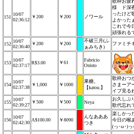
歌枠お疲
様 ド深
ったけど
10/07
￥200
￥200
ノワール
151
02:36:12
よかっ
これで今
頑張れる
不破三月(ふ
10/07
￥200
￥200
ファミチ
152
02:36:40
ぁみちき)
10/07
Fabricio
￥61
153
R$3.00
02:37:17
Onisto
歌枠おつ
果糖。
10/07
154
￥1,000
￥1000
さまーア
02:37:38
【katou.】
イブ見る
お久しぶ
10/07
￥500
￥500
155
Neya
02:39:27
歌代忘れ
楽しかっ
んなあああ
10/07
156
A$100.00
￥8090
今日の喉
02:42:30
つき
(っ･ω･)っ