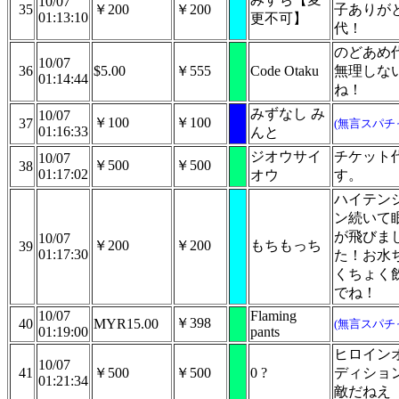
10/07
35
￥200
￥200
子ありが
01:13:10
更不可】
代！
のどあめ
10/07
36
$5.00
￥555
Code Otaku
無理しな
01:14:44
ね！
みずなし み
10/07
￥100
￥100
37
(無言スパチ
01:16:33
んと
ジオウサイ
チケット
10/07
￥500
￥500
38
01:17:02
オウ
す。
ハイテン
ン続いて
が飛びま
10/07
￥200
￥200
もちもっち
39
01:17:30
た！お水
くちょく
でね！
10/07
Flaming
￥398
40
MYR15.00
(無言スパチ
01:19:00
pants
ヒロイン
10/07
41
￥500
￥500
0 ?
ディショ
01:21:34
敵だねえ