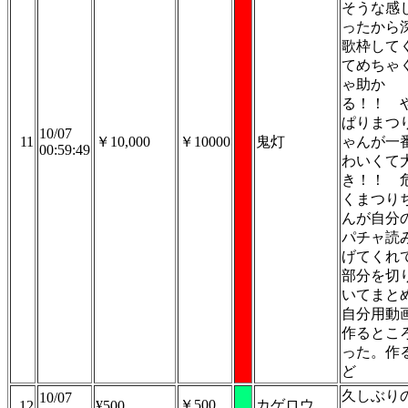
そうな感
ったから
歌枠して
てめちゃ
ゃ助か
る！！ 
ぱりまつ
10/07
11
￥10,000
￥10000
鬼灯
ゃんが一
00:59:49
わいくて
き！！ 
くまつり
んが自分
パチャ読
げてくれ
部分を切
いてまと
自分用動
作るとこ
った。作
ど
久しぶり
10/07
￥500
カゲロウ
12
¥500