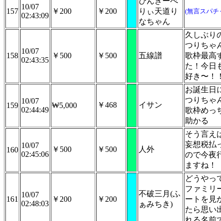
ぴんきーべ
10/07
157
￥200
￥200
りぃ天道り
(無言スパチ
02:43:09
なちゃん
久しぶり
つりちゃ
10/07
158
￥500
￥500
五線譜
歌枠最高
02:43:35
た！今日
好き〜！
お誕生日
つりちゃ
10/07
￥468
イサン
159
₩5,000
02:44:49
歌枠めっ
助かる
そう言え
妄想税払
10/07
￥500
￥500
人外
160
02:45:06
ので今夜
ますね！
どうやっ
ファミリ
不破三月(ふ
10/07
161
￥200
￥200
ートを見
02:48:03
ぁみちき)
たら思い
れる名前