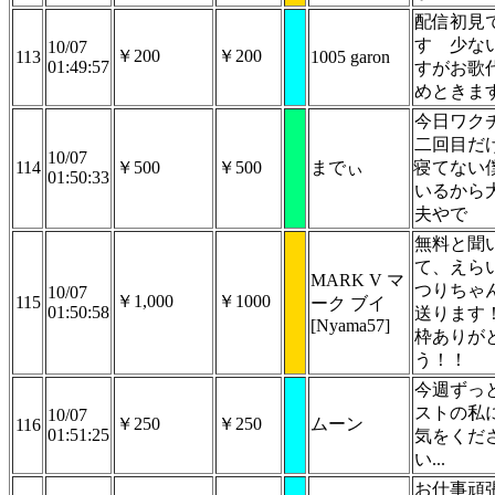
配信初見
す 少な
10/07
￥200
￥200
113
1005 garon
01:49:57
すがお歌
めときま
今日ワク
二回目だ
10/07
114
￥500
￥500
までぃ
寝てない
01:50:33
いるから
夫やで
無料と聞
て、えら
MARK V マ
つりちゃ
10/07
￥1,000
￥1000
115
ーク ブイ
01:50:58
送ります！
[Nyama57]
枠ありが
う！！
今週ずっ
ストの私
10/07
￥250
￥250
ムーン
116
01:51:25
気をくだ
い...
お仕事頑