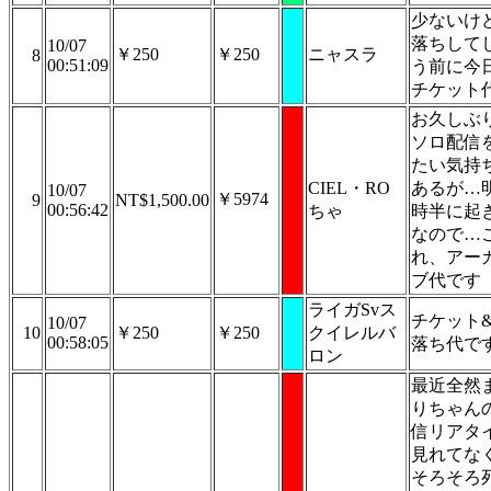
少ないけ
落ちして
10/07
￥250
￥250
ニャスラ
8
00:51:09
う前に今
チケット
お久しぶ
ソロ配信
たい気持
CIEL・RO
あるが…
10/07
￥5974
9
NT$1,500.00
00:56:42
ちゃ
時半に起
なので…
れ、アー
ブ代です
ライガSvス
チケット
10/07
10
￥250
￥250
クイレルバ
00:58:05
落ち代で
ロン
最近全然
りちゃん
信リアタ
見れてな
そろそろ