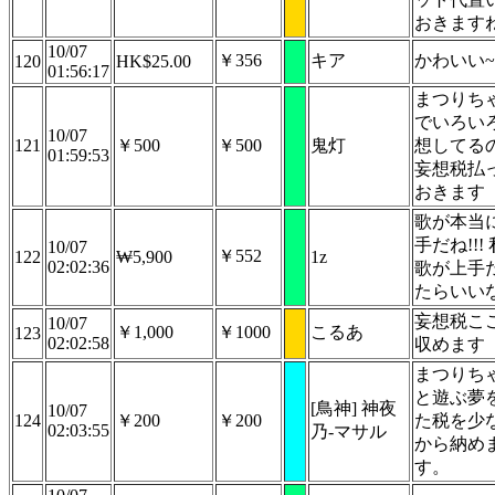
おきます
10/07
￥356
キア
​かわいい~
120
HK$25.00
01:56:17
まつりち
でいろい
10/07
121
￥500
￥500
鬼灯
想してる
01:59:53
妄想税払
おきます
歌が本当
手だね!!!
10/07
￥552
122
₩5,900
1z
02:02:36
歌が上手
たらいいな
妄想税こ
10/07
￥1,000
￥1000
こるあ
123
02:02:58
収めます
まつりち
と遊ぶ夢
[鳥神] 神夜
10/07
124
￥200
￥200
た税を少
02:03:55
乃-マサル
から納め
す。