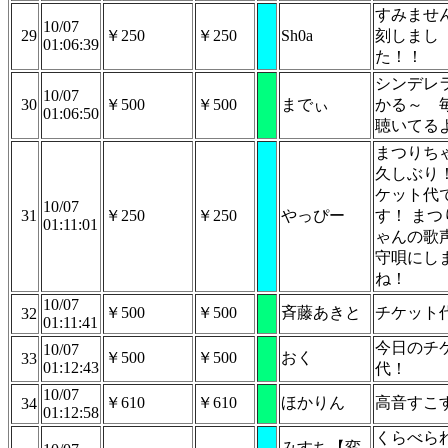
すみませ
10/07
29
￥250
￥250
Sh0a
刻しまし
01:06:39
た！！
シンデレ
10/07
30
￥500
￥500
までぃ
かる～ 
01:06:50
聴いてる
まつりち
久しぶり
ケット代
10/07
31
￥250
￥250
やっぴー
す！ まつ
01:11:01
ゃんの歌
守唄にし
ね！
10/07
￥500
￥500
斉藤あきと
チケット
32
01:11:41
今日のチ
10/07
￥500
￥500
おく
33
01:12:43
代！
10/07
￥610
￥610
ほかりん
高音すこ
34
01:12:58
くらべら
みすち【変