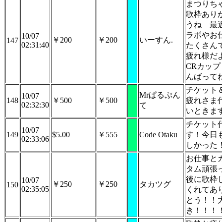
まつりち
歌枠あり
うね 最
ラボやお
10/07
￥200
￥200
いーすん.
147
02:31:40
たくさん
疲れ様だ
CRカップ
んばって
チケット
Mrぱるぷん
10/07
148
￥500
￥500
疲れさま
02:32:30
て
いときま
チケット
10/07
149
$5.00
￥555
Code Otaku
す！今日
02:33:06
しかった
お仕事と
タム頑張
後に歌枠
10/07
￥250
￥250
タカツグ
150
02:35:05
くれてあ
とう！！
き！！！