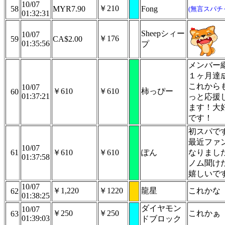
10/07
￥210
58
MYR7.90
Fong
(無言スパチ
01:32:31
Sheepシィー
10/07
￥176
59
CA$2.00
01:35:56
プ
メンバー
１ヶ月達成
これから
10/07
￥610
￥610
柿っぴー
60
01:37:21
っと応援
ます！大
です！
初スパで
最近ファ
10/07
61
￥610
￥610
ぽん
なりまし
01:37:58
ノム聞け
嬉しいで
10/07
￥1,220
￥1220
龍星
これかな
62
01:38:25
ダイヤモン
10/07
￥250
￥250
これかぁ
63
01:39:03
ドブロック