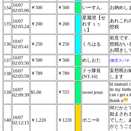
10/07
￥500
￥500
いーすん.
お納めし
134
02:05:06
星麗澄【せ
あれこれ
10/07
135
￥200
￥200
れすぅぅ
02:05:24
想税
ぅ】
初見です
10/07
136
￥250
￥250
くろはる
想税がい
02:05:41
お聞きし
10/07
￥500
￥500
めしおた
137
(無言スパチ
02:05:50
妄想税お
ドゥ隊長
10/07
￥789
￥789
138
02:05:59
[NT-16]
します
hi matsuri 
its my birt
10/07
￥555
139
$5.00
sweet jesus
can i get a 
02:09:39
thank u
何だかと
励まされ
10/07
140
￥1,220
￥1220
ポニーR
でした。
02:12:15
がとうご