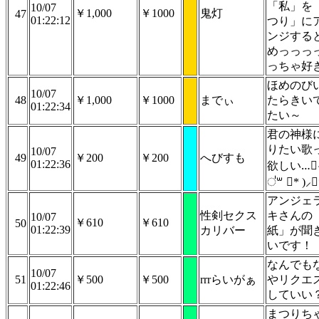
「私」を
10/07
￥1,000
￥1000
鬼灯
47
01:22:12
つり」に
ンジする
めっっっ
っちゃ好
ほめのび
10/07
48
￥1,000
￥1000
までぃ
たらきい
01:22:34
たい～
君の神様
りたい歌
10/07
49
￥200
￥200
へびすも
01:22:36
欲しい…॑⸜
॑꒳ ॑* )⸝⋆
アンジェ
性剣セクス
キさんの
10/07
￥610
￥610
50
01:22:39
カリバー
紙」が聞
いです！
なんでも
10/07
51
￥500
￥500
rrrらいがぁ
やリクエ
01:22:46
していい
まつりち