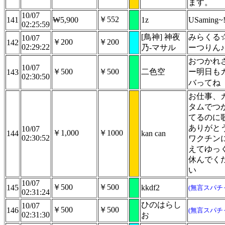
ます。
10/07
￥552
141
₩5,900
1z
USaming~!!
02:25:59
[鳥神] 神夜
みらくる
10/07
￥200
￥200
142
02:29:22
乃-マサル
ーつりん♪
おつかれ
10/07
￥500
￥500
二色空
ー明日も
143
02:30:50
バってね
お仕事、
タムでつ
てるのに
ありがと
10/07
￥1,000
￥1000
144
kan can
02:30:52
ワクチン
えてゆっ
休んでく
い
10/07
￥500
￥500
145
kkdf2
(無言スパチ
02:31:24
ひのはらし
10/07
￥500
￥500
146
(無言スパチ
02:31:30
お