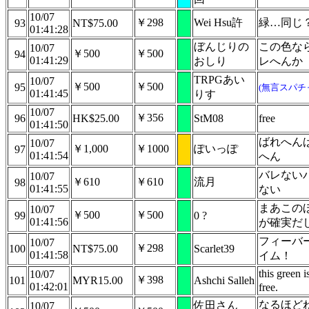
10/07
￥298
Wei Hsu許
緑…同じ
93
NT$75.00
01:41:28
ぼんじりの
この色な
10/07
￥500
￥500
94
01:41:29
おしり
レへんか
TRPGあい
10/07
￥500
￥500
95
(無言スパチ
01:41:45
りす
10/07
￥356
96
HK$25.00
StM08
free
01:41:50
ばれへん
10/07
￥1,000
￥1000
ぽいっぽ
97
01:41:54
へん
バレない
10/07
￥610
￥610
流月
98
01:41:55
ない
まあこの
10/07
￥500
￥500
99
0 ?
01:41:56
が確実だ
フィーバ
10/07
￥298
100
NT$75.00
Scarlet39
01:41:58
イム！
this green i
10/07
￥398
101
MYR15.00
Ashchi Salleh
01:42:01
free.
なるほど
佐田さん
10/07