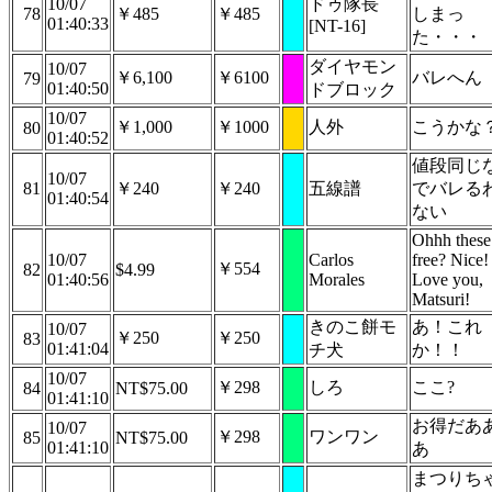
10/07
ドゥ隊長
78
￥485
￥485
しまっ
01:40:33
[NT-16]
た・・・
ダイヤモン
10/07
￥6,100
￥6100
バレへん
79
01:40:50
ドブロック
10/07
￥1,000
￥1000
人外
こうかな
80
01:40:52
値段同じ
10/07
81
￥240
￥240
五線譜
でバレる
01:40:54
ない
Ohhh these
10/07
Carlos
free? Nice!
￥554
82
$4.99
01:40:56
Morales
Love you,
Matsuri!
きのこ餅モ
あ！これ
10/07
￥250
￥250
83
01:41:04
チ犬
か！！
10/07
￥298
しろ
ここ?
84
NT$75.00
01:41:10
お得だあ
10/07
￥298
ワンワン
85
NT$75.00
01:41:10
あ
まつりち