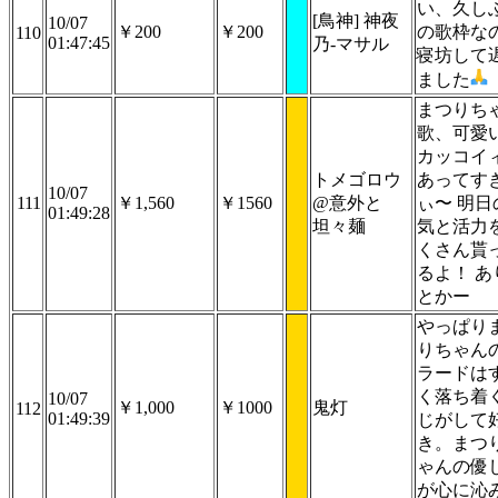
い、久し
[鳥神] 神夜
10/07
￥200
￥200
の歌枠な
110
01:47:45
乃-マサル
寝坊して
ました
まつりち
歌、可愛
カッコイ
トメゴロウ
あってす
10/07
111
￥1,560
￥1560
@意外と
ぃ〜 明日
01:49:28
坦々麺
気と活力
くさん貰
るよ！ あ
とかー
やっぱり
りちゃん
ラードは
く落ち着
10/07
￥1,000
￥1000
鬼灯
112
01:49:39
じがして
き。まつ
ゃんの優
が心に沁