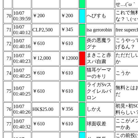
せ…(´ω｀ 
これで無
10/07
￥200
￥200
へびすも
70
01:39:59
な？ㄟ(･ε
10/07
￥345
71
CLP2,500
isa gerorobin
free superc
01:40:12
炎の悪魔ラ
こうやっ
10/07
￥610
￥610
72
01:40:16
グナ
げるん？
まきこと赤
ただだし
10/07
￥12,000
￥12000
73
01:40:23
スパ自粛
か
猫耳ゲーマ
10/07
￥610
￥610
こうか
74
01:40:25
ーのキリ
ライガSvス
無料とは
10/07
75
￥610
￥610
クイレルバ
01:40:25
だ
ロン
初見+初SC
10/07
￥356
しかえ
76
HK$25.00
01:40:26
料らしい
ここがメ
10/07
￥610
￥610
球面収差
77
01:40:32
ーかあ
この前投