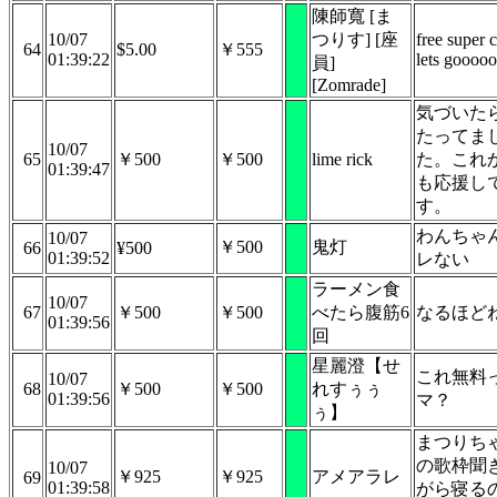
陳師寬 [ま
10/07
つりす] [座
free super 
64
$5.00
￥555
01:39:22
lets goooo
員]
[Zomrade]
気づいた
たってま
10/07
65
￥500
￥500
lime rick
た。これ
01:39:47
も応援し
す。
わんちゃ
10/07
￥500
鬼灯
66
¥500
01:39:52
レない
ラーメン食
10/07
67
￥500
￥500
べたら腹筋6
なるほど
01:39:56
回
星麗澄【せ
これ無料
10/07
68
￥500
￥500
れすぅぅ
01:39:56
マ？
ぅ】
まつりち
の歌枠聞
10/07
￥925
￥925
アメアラレ
69
01:39:58
がら寝る