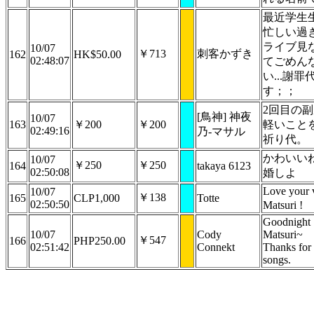
最近学生
忙しい過
ライブ見
10/07
￥713
刺客かずき
162
HK$50.00
02:48:07
てごめん
い...謝罪
す；；
2回目の
[鳥神] 神夜
10/07
163
￥200
￥200
軽いこと
02:49:16
乃-マサル
祈り代。
かわいい
10/07
￥250
￥250
164
takaya 6123
02:50:08
婚しよ
Love your 
10/07
￥138
165
CLP1,000
Totte
02:50:50
Matsuri !
Goodnight
10/07
Cody
Matsuri~
￥547
166
PHP250.00
02:51:42
Connekt
Thanks for 
songs.