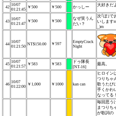
10/07
大好きだ
42
￥500
￥500
かっしー
01:21:45
次｢ぽ｣で
なぜ笑うん
10/07
￥500
￥500
43
いしますm
01:21:47
だい？
_)m
10/07
EmptyCrack
￥597
44
NT$150.00
01:21:50
Night
10/07
ドゥ隊長
45
￥583
￥583
最高。
01:21:57
[NT-16]
ヒロイン
つりちゃ
10/07
46
￥1,000
￥1000
kan can
歌うたび
01:22:00
手くかわ
なってる
毎回思う
まつりち
が歌詞の