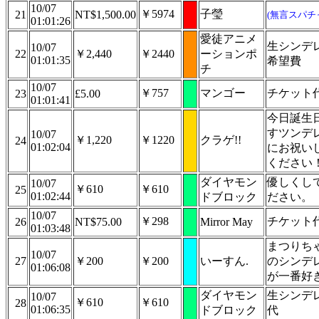
10/07
￥5974
子瑩
21
NT$1,500.00
(無言スパチ
01:01:26
愛徒アニメ
生シンデ
10/07
22
￥2,440
￥2440
ーションポ
01:01:35
希望費
チ
10/07
￥757
マンゴー
チケット
23
£5.00
01:01:41
今日誕生
すツンデ
10/07
￥1,220
￥1220
クラゲ!!
24
01:02:04
にお祝い
ください
ダイヤモン
優しくし
10/07
￥610
￥610
25
01:02:44
ドブロック
ださい。
10/07
￥298
チケット
26
NT$75.00
Mirror May
01:03:48
まつりち
10/07
27
￥200
￥200
いーすん.
のシンデ
01:06:08
が一番好
ダイヤモン
生シンデ
10/07
￥610
￥610
28
01:06:35
ドブロック
代