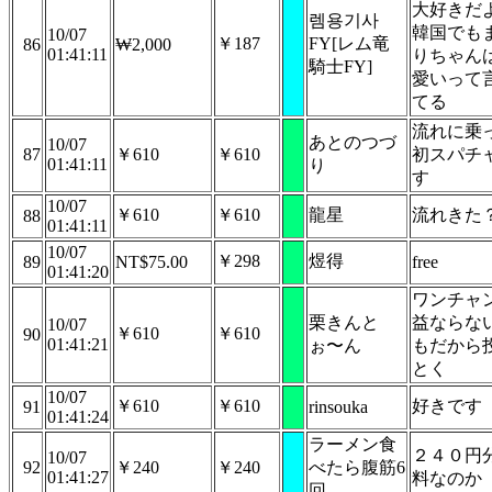
大好きだ
렘용기사
韓国でも
10/07
￥187
FY[レム竜
86
₩2,000
01:41:11
りちゃん
騎士FY]
愛いって
てる
流れに乗
あとのつづ
10/07
87
￥610
￥610
初スパチ
01:41:11
り
す
10/07
￥610
￥610
龍星
流れきた
88
01:41:11
10/07
￥298
煜得
89
NT$75.00
free
01:41:20
ワンチャ
栗きんと
益ならな
10/07
￥610
￥610
90
01:41:21
ぉ〜ん
もだから
とく
10/07
￥610
￥610
好きです
91
rinsouka
01:41:24
ラーメン食
２４０円
10/07
92
￥240
￥240
べたら腹筋6
01:41:27
料なのか
回