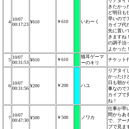
リアタイ
きたかっ
ど明日も
早いので
10/07
￥610
いわーく
4
¥610
00:17:23
カイブ代
先に置い
きますね
の調子治
よかった
猫耳ゲーマ
10/07
￥610
チケット
5
¥610
00:31:53
ーのキリ
リアタイ
かったけ
日も朝か
10/07
￥200
ハユ
6
¥200
00:31:56
事なので
カイブで
ね！
仕事が早
間からあ
10/07
￥500
ノワカ
7
¥500
00:47:30
で、アー
ブで見ま