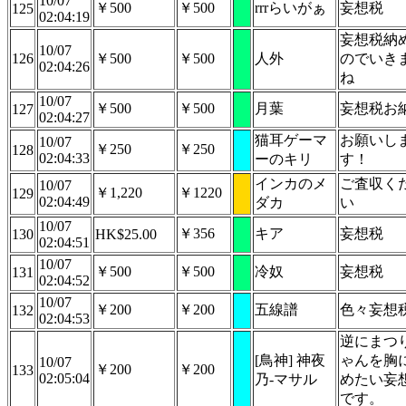
10/07
￥500
￥500
rrrらいがぁ
妄想税
125
02:04:19
妄想税納
10/07
126
￥500
￥500
人外
のでいき
02:04:26
ね
10/07
￥500
￥500
月葉
妄想税お
127
02:04:27
猫耳ゲーマ
お願いし
10/07
￥250
￥250
128
02:04:33
ーのキリ
す！
インカのメ
ご査収く
10/07
￥1,220
￥1220
129
02:04:49
ダカ
い
10/07
￥356
キア
妄想税
130
HK$25.00
02:04:51
10/07
￥500
￥500
冷奴
妄想税
131
02:04:52
10/07
￥200
￥200
五線譜
色々妄想
132
02:04:53
逆にまつ
[鳥神] 神夜
ゃんを胸
10/07
￥200
￥200
133
02:05:04
乃-マサル
めたい妄
です。