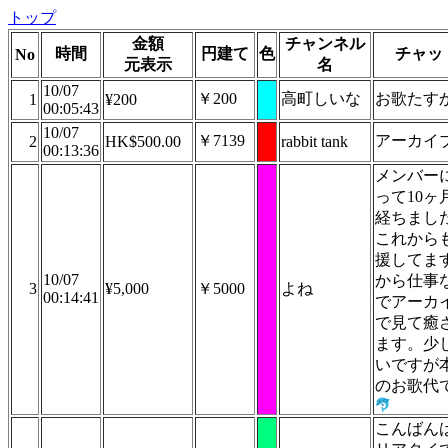
トップ
金額
チャンネル
時間
円建て
色
チャッ
No
元表示
名
10/07
￥200
高町しいな
お歌たす
1
¥200
00:05:43
10/07
￥7139
アーカイ
2
HK$500.00
rabbit tank
00:13:36
メンバー
って10ヶ
経ちまし
これから
援してま
10/07
から仕事
3
¥5,000
￥5000
よね
00:14:41
でアーカ
で見て癒
ます。少
いですが
のお歌代
こんばん