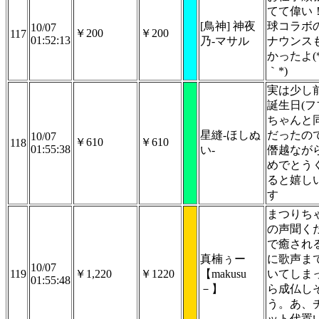
てて偉い
[鳥神] 神夜
球コラボ
10/07
￥200
￥200
117
01:52:13
乃-マサル
ナウンス
かったよ(
｀*)
実は少し
誕生日(フ
ちゃんと同
星縫-ほしぬ
だったの
10/07
￥610
￥610
118
01:55:38
い-
僭越なが
めでとう
ると嬉し
す
まつりち
の声聞く
で癒され
真楠ぅー
に歌声ま
10/07
119
￥1,220
￥1220
【makusu
いてしま
01:55:48
－】
ら成仏し
う。あ、
ット代置