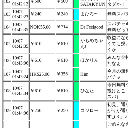
￥500
￥500
102
01:42:12
SATAKYUN
タダか！
10/07
￥240
￥240
まひろ〜
無料スパ
103
01:42:23
スパチャ
10/07
￥714
104
NOK55.00
Dr Feelgood
01:42:35
無料だっ
収益にな
かもめちゃ
10/07
105
￥610
￥610
くても投
01:42:35
ん!
くか
みんな金
10/07
￥610
￥610
ほかりん
106
01:43:06
だなぁ
今月の無
10/07
￥356
107
HK$25.00
Him
01:43:24
パチャ
今日無料
10/07
108
￥610
￥610
ひなた
投げとこ
01:43:34
スパ）
初見、通
10/07
109
￥250
￥250
コジロー
がりが通
01:44:06
す_(:3 」∠
ごめんな