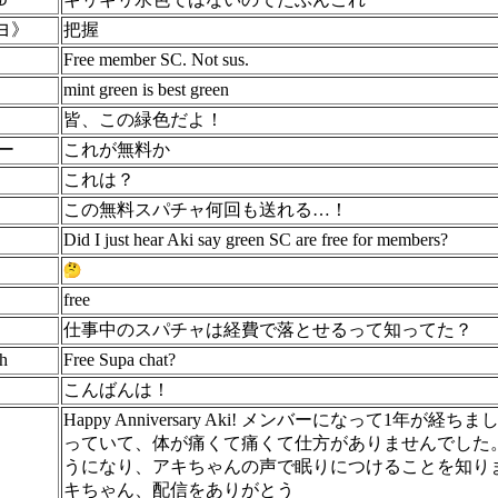
キヨ》
把握
Free member SC. Not sus.
mint green is best green
皆、この緑色だよ！
ー
これが無料か
これは？
この無料スパチャ何回も送れる…！
Did I just hear Aki say green SC are free for members?
free
仕事中のスパチャは経費で落とせるって知ってた？
h
Free Supa chat?
こんばんは！
Happy Anniversary Aki! メンバーになっ
っていて、体が痛くて痛くて仕方がありませんでした
うになり、アキちゃんの声で眠りにつけることを知り
キちゃん、配信をありがとう