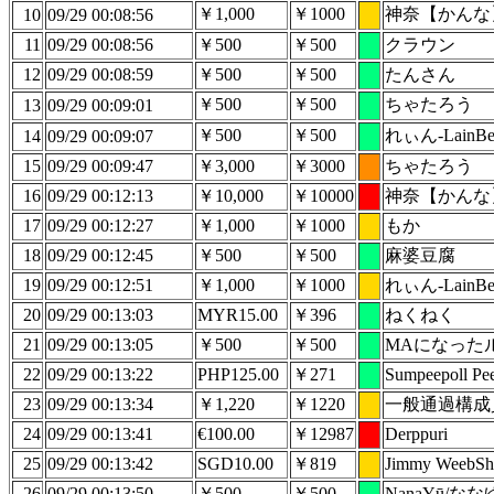
￥1,000
￥1000
神奈【かんな
10
09/29 00:08:56
11
09/29 00:08:56
￥500
￥500
クラウン
12
09/29 00:08:59
￥500
￥500
たんさん
￥500
￥500
ちゃたろう
13
09/29 00:09:01
￥500
￥500
れぃん-LainBel
14
09/29 00:09:07
15
09/29 00:09:47
￥3,000
￥3000
ちゃたろう
16
09/29 00:12:13
￥10,000
￥10000
神奈【かんな
17
09/29 00:12:27
￥1,000
￥1000
もか
18
09/29 00:12:45
￥500
￥500
麻婆豆腐
19
09/29 00:12:51
￥1,000
￥1000
れぃん-LainBel
20
09/29 00:13:03
MYR15.00
￥396
ねくねく
21
09/29 00:13:05
￥500
￥500
MAになった
22
09/29 00:13:22
PHP125.00
￥271
Sumpeepoll Pe
23
09/29 00:13:34
￥1,220
￥1220
一般通過構成
24
09/29 00:13:41
€100.00
￥12987
Derppuri
25
09/29 00:13:42
SGD10.00
￥819
Jimmy WeebSh
26
09/29 00:13:50
￥500
￥500
NanaYū/な