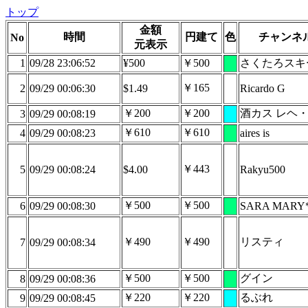
トップ
金額
時間
円建て
色
チャンネ
No
元表示
1
09/28 23:06:52
¥500
￥500
さくたろスキ
￥165
2
09/29 00:06:30
$1.49
Ricardo G
￥200
￥200
酒カス レヘ
3
09/29 00:08:19
￥610
￥610
4
09/29 00:08:23
aires is
￥443
5
09/29 00:08:24
$4.00
Rakyu500
￥500
￥500
6
09/29 00:08:30
SARA MARY
￥490
￥490
リスティ
7
09/29 00:08:34
￥500
￥500
グイン
8
09/29 00:08:36
￥220
￥220
るぶれ
9
09/29 00:08:45