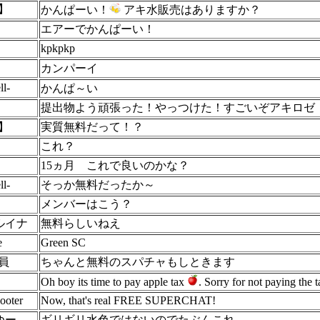
】
かんぱーい！
アキ水販売はありますか？
エアーでかんぱーい！
kpkpkp
カンパーイ
l-
かんぱ～い
提出物よう頑張った！やっつけた！すごいぞアキロゼ
】
実質無料だって！？
これ？
15ヵ月 これで良いのかな？
l-
そっか無料だったか～
メンバーはこう？
ルイナ
無料らしいねえ
e
Green SC
員
ちゃんと無料のスパチャもしときます
Oh boy its time to pay apple tax
. Sorry for not paying the
ooter
Now, that's real FREE SUPERCHAT!
なゆー
ギリギリ水色ではないのでたぶんこれ