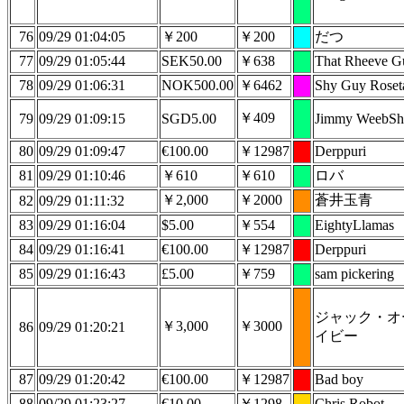
76
09/29 01:04:05
￥200
￥200
だつ
77
09/29 01:05:44
SEK50.00
￥638
That Rheeve G
78
09/29 01:06:31
NOK500.00
￥6462
Shy Guy Roset
￥409
79
09/29 01:09:15
SGD5.00
Jimmy WeebSh
80
09/29 01:09:47
€100.00
￥12987
Derppuri
81
09/29 01:10:46
￥610
￥610
ロバ
￥2,000
￥2000
蒼井玉青
82
09/29 01:11:32
83
09/29 01:16:04
$5.00
￥554
EightyLlamas
84
09/29 01:16:41
€100.00
￥12987
Derppuri
85
09/29 01:16:43
£5.00
￥759
sam pickering
ジャック・オ
￥3,000
￥3000
86
09/29 01:20:21
イビー
87
09/29 01:20:42
€100.00
￥12987
Bad boy
88
09/29 01:23:27
€10.00
￥1298
Chris Robot