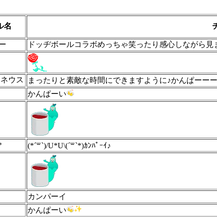
ル名
ー
ドッヂボールコラボめっちゃ笑ったり感心しながら見
・ネウス
まったりと素敵な時間にできますように♪かんぱーー
かんぱーい
*
(*´꒳`)/U*U\(´꒳`*)ｶﾝ­ﾊﾟｰｲ♪
カンパーイ
かんぱーい