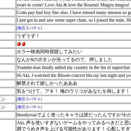
years to come! Love Aki & love the Rosetai! Mugyu mugyu!
Gotta pay bad boy fine also, I have missed many streams so g
I just got in and saw some super chats, so I joined the train. 
(無言スパチャ)
うずうず！
ホラー映画同時視聴してみたい
なんか$のボタンが光ってるので、押しました
Youtube-kun finally added my country in the list of superchat 
Hi Aki, I watched the Bloom concert blu-ray last night and y
解禁されて嬉しかったあああ
気をつけて、アキ！ 俺のウリコがあなたを倒します！
ェン
(無言スパチャ)
ェン
(無言スパチャ)
bloodyroarでよく使ったキャラは誰だったんですか
Aki, 声を使いすぎないゲームをやってみるべきだと
満でうめき声を上げる可能性があります！ 心配しす