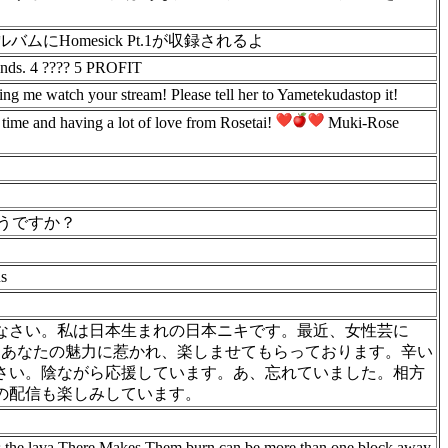
にHomesick Pt.1が収録されるよ
r ends. 4 ???? 5 PROFIT
ng me watch your stream! Please tell her to Yametekudastop it!
 time and having a lot of love from Rosetai!
Muki-Rose
うですか？
us
んなさい。私は日本生まれの日本ニキです。最近、女性芸に
、あなたの魅力に惹かれ、楽しませてもらっております。辛い
さい。陰ながら応援しています。あ、忘れていました。相方
の配信も楽しみしています。
oks the lava There Makes Them burn can be more than one block away