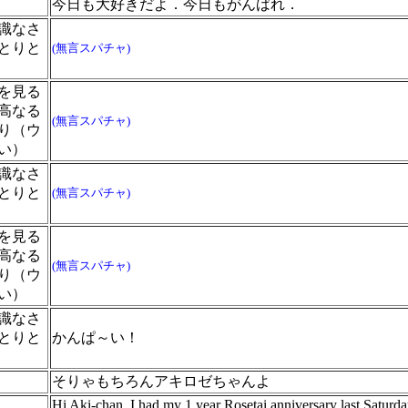
今日も大好きだよ．今日もがんばれ．
識なさ
とりと
(無言スパチャ)
を見る
高なる
(無言スパチャ)
り（ウ
い）
識なさ
とりと
(無言スパチャ)
を見る
高なる
(無言スパチャ)
り（ウ
い）
識なさ
とりと
かんぱ～い！
そりゃもちろんアキロゼちゃんよ
Hi Aki-chan, I had my 1 year Rosetai anniversary last Saturda