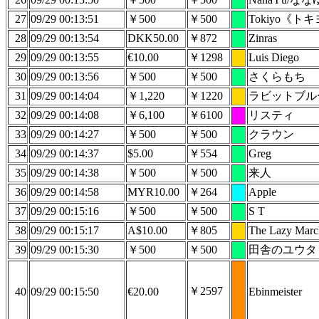
27
09/29 00:13:51
￥500
￥500
Tokiyo《ト
28
09/29 00:13:54
DKK50.00
￥872
Zinras
29
09/29 00:13:55
€10.00
￥1298
Luis Diego
30
09/29 00:13:56
￥500
￥500
さくらもち
31
09/29 00:14:04
￥1,220
￥1220
ラビットブル
32
09/29 00:14:08
￥6,100
￥6100
リスティ
33
09/29 00:14:27
￥500
￥500
クラウン
34
09/29 00:14:37
$5.00
￥554
Greg
35
09/29 00:14:38
￥500
￥500
来人
36
09/29 00:14:58
MYR10.00
￥264
Apple
37
09/29 00:15:16
￥500
￥500
S T
38
09/29 00:15:17
A$10.00
￥805
The Lazy Marc
39
09/29 00:15:30
￥500
￥500
田舎のユウタ
￥2597
40
09/29 00:15:50
€20.00
Ebinmeister