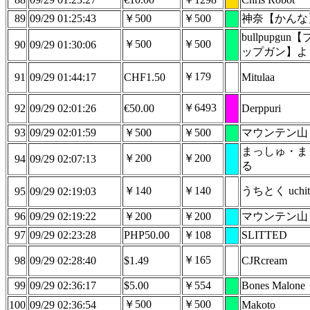
89
09/29 01:25:43
￥500
￥500
神奈【かんな
bullpupgun
￥500
￥500
90
09/29 01:30:06
ップガン】よ
￥179
91
09/29 01:44:17
CHF1.50
Mitulaa
￥6493
92
09/29 02:01:26
€50.00
Derppuri
93
09/29 02:01:59
￥500
￥500
マウンテン山
まっしゅ・ま
￥200
￥200
94
09/29 02:07:13
る
￥140
￥140
うちとく uchit
95
09/29 02:19:03
96
09/29 02:19:22
￥200
￥200
マウンテン山
97
09/29 02:23:28
PHP50.00
￥108
SLITTED
￥165
98
09/29 02:28:40
$1.49
CJRcream
99
09/29 02:36:17
$5.00
￥554
Bones Malone
￥500
￥500
100
09/29 02:36:54
Makoto