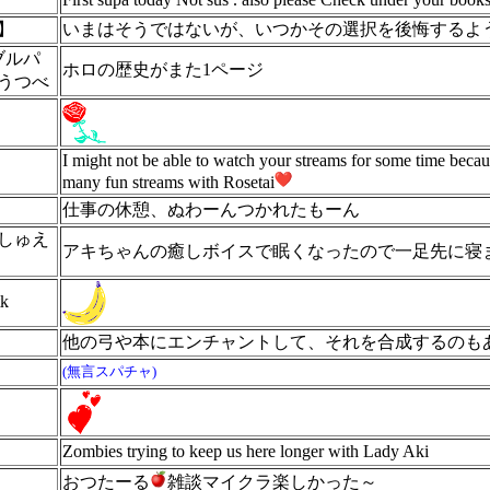
】
いまはそうではないが、いつかその選択を後悔するよ
【ブルパ
ホロの歴史がまた1ページ
うつべ
I might not be able to watch your streams for some time becau
many fun streams with Rosetai
仕事の休憩、ぬわーんつかれたもーん
しゅえ
アキちゃんの癒しボイスで眠くなったので一足先に寝
k
他の弓や本にエンチャントして、それを合成するのも
(無言スパチャ)
Zombies trying to keep us here longer with Lady Aki
おつたーる
雑談マイクラ楽しかった～