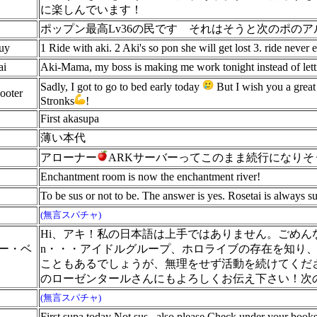
に楽しんでいます！
ポップン最高Lv36の民です それはそうと次のポのアルバム
uy
1 Ride with aki. 2 Aki's so pon she will get lost 3. ride neve
ai
Aki-Mama, my boss is making me work tonight instead of letti
Sadly, I got to go to bed early today
But I wish you a great
ooter
Stronks
!
First akasupa
薄い本代
アローナー
ARKサーバーってこのまま続行になりそ
Enchantment room is now the enchantment river!
To be sus or not to be. The answer is yes. Rosetai is always s
(無言スパチャ)
Hi、アキ！私の日本語は上手ではありません。ごめ
ー・ベ
n・・・アイドルグループ、ホロライブの存在を知り
こともあるでしょうが、無理をせず活動を続けてくだ
のローゼンタールさんにもよろしくお伝え下さい！次
(無言スパチャ)
First supa today Not sus . also please Check under your bo