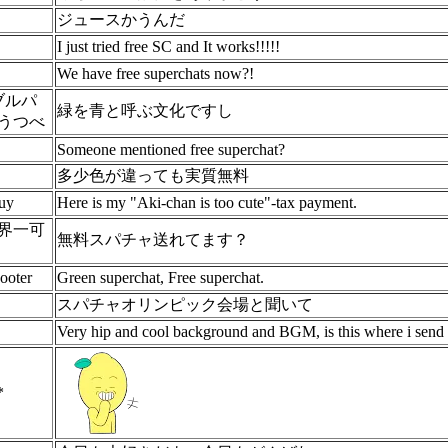
ジュースかうんだ
I just tried free SC and It works!!!!!
We have free superchats now?!
【ブルパ
緑を青と呼ぶ文化ですし
うつべ
Someone mentioned free superchat?
多少色が違っても実質無料
uy
Here is my "Aki-chan is too cute"-tax payment.
界一可
無料スパチャ送れてます？
ooter
Green superchat, Free superchat.
スパチャオリンピック会場と聞いて
Very hip and cool background and BGM, is this where i send 
*