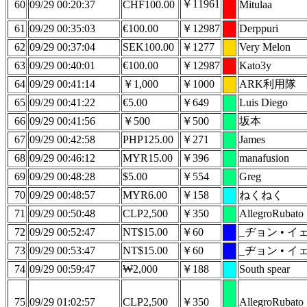
￥11961
60
09/29 00:20:37
CHF100.00
Mitulaa
61
09/29 00:35:03
€100.00
￥12987
Derppuri
62
09/29 00:37:04
SEK100.00
￥1277
Very Melon
63
09/29 00:40:01
€100.00
￥12987
Kato3y
64
09/29 00:41:14
￥1,000
￥1000
ARK利用隊
65
09/29 00:41:22
€5.00
￥649
Luis Diego
66
09/29 00:41:56
￥500
￥500
坂本
67
09/29 00:42:58
PHP125.00
￥271
James
68
09/29 00:46:12
MYR15.00
￥396
manafusion
69
09/29 00:48:28
$5.00
￥554
Greg
70
09/29 00:48:57
MYR6.00
￥158
ねくねく
71
09/29 00:50:48
CLP2,500
￥350
AllegroRubato
72
09/29 00:52:47
NT$15.00
￥60
_ヂョン • イ
73
09/29 00:53:47
NT$15.00
￥60
_ヂョン • イ
74
09/29 00:59:47
₩2,000
￥188
South spear
75
09/29 01:02:57
CLP2,500
￥350
AllegroRubato