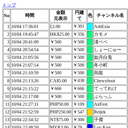
トップ
金額
円建
時間
色
チャンネル名
No
元表示
て
￥301
1
10/04 17:36:01
£2.00
AshExia
2
10/04 19:45:47
HK$25.00
￥356
カモメ
3
10/04 20:41:09
￥500
￥500
渚ベベ
4
10/04 20:54:54
￥500
￥500
しょーにゅー
5
10/04 21:05:56
￥500
￥500
如月白兎
6
10/04 21:07:14
￥500
￥500
冬小町
7
10/04 21:10:59
￥500
￥500
烏龍
￥438
8
10/04 21:13:26
CA$5.00
Chewyboot
￥666
￥666
てってれけ
9
10/04 21:15:22
10
10/04 21:17:08
￥500
￥500
ぶらっふ
11
10/04 21:27:31
PHP50.00
￥109
AirFest
12
10/04 21:52:59
PHP250.00
￥547
Reijek
13
10/04 22:34:32
NT$75.00
￥300
子傑
14
10/04 22:48:59
MYR3.00
￥79
Loy Kun