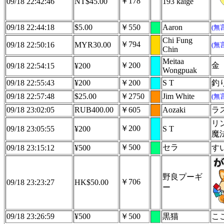
￥178
09/18 22:42:46
NT$45.00
193 kaige
09/18 22:44:18
$5.00
￥550
Aaron
(無
Chi Fung
￥794
09/18 22:50:16
MYR30.00
(無
Chin
Meitaa
￥200
金
09/18 22:54:15
¥200
Wongpuak
09/18 22:55:43
¥200
￥200
S T
釣
09/18 22:57:48
$25.00
￥2750
Jim White
(無
09/18 23:02:05
RUB400.00
￥605
Aozaki
ラ
リ
￥200
09/18 23:05:55
¥200
S T
魔
￥500
セラ
09/18 23:15:12
¥500
す
野良プーギ
￥706
09/18 23:23:27
HK$50.00
ー
09/18 23:26:59
¥500
￥500
黒猫
こ