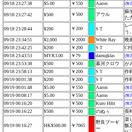
09/18 23:27:38
$5.00
￥550
Aaron
(無
蘇
￥500
アウル
09/18 23:27:42
¥500
た
レ
￥200
09/18 23:28:44
¥200
S T
う
09/18 23:34:51
¥2,000
￥2000
White Ray
晩
09/18 23:42:25
¥200
￥200
S T
C
09/18 23:43:53
MYR3.00
￥79
damujklas
(無
09/18 23:53:38
¥500
￥500
暮河クロウ
が
09/18 23:58:13
¥200
￥200
S T
作
09/19 00:01:38
¥200
￥200
S T
作
09/19 00:01:48
$5.00
￥550
Aaron
(無
09/19 00:08:17
$5.00
￥550
Aaron
(無
09/19 00:16:20
¥500
￥500
Kuro Hibi
(無
09/19 00:16:22
¥500
￥500
のぬぅ
長
楽
野良プーギ
09/19 00:16:27
HK$500.00
￥7065
飯
ー
(≧