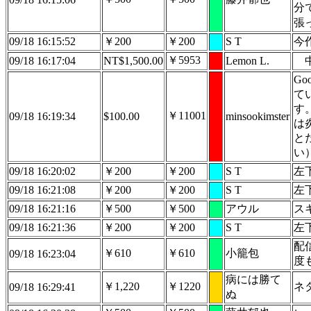
分
張
09/18 16:15:52
￥200
￥200
S T
今
￥5953
09/18 16:17:04
NT$1,500.00
Lemon L.
Go
て
す
￥11001
09/18 16:19:34
$100.00
minsookimster
は
と
い
09/18 16:20:02
￥200
￥200
S T
左
09/18 16:21:08
￥200
￥200
S T
左
09/18 16:21:16
￥500
￥500
アウル
ス
09/18 16:21:36
￥200
￥200
S T
左
配
￥610
￥610
小籠包
09/18 16:23:04
度
病には勝て
￥1,220
￥1220
ネ
09/18 16:29:41
ぬ