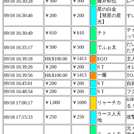
￥500
￥500
藤井郁也
09/18 16:30:28
レ
星の白金
09/18 16:30:46
￥200
￥200
【彗星の星
す
光】
テ
￥610
￥610
テト
09/18 16:30:49
っ
だ
￥500
￥500
でふぉ太
09/18 16:35:17
た
￥1413
09/18 16:39:18
HK$100.00
EGO
主
09/18 16:39:26
￥200
￥200
S T
オ
￥1413
一窿
09/18 16:39:56
HK$100.00
TO
09/18 16:45:01
￥200
￥200
S T
自
09/18 16:48:54
￥200
￥200
S T
フ
6
￥1,000
￥1000
リャーチカ
09/18 17:00:17
る
ラース人天
￥250
￥250
攻
09/18 17:15:33
地
元