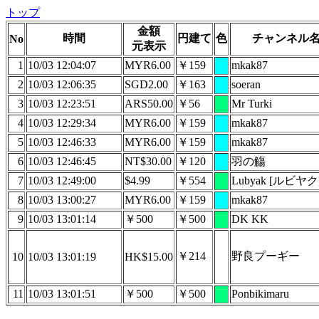
トップ
金額
時間
円建て
色
チャンネル
No
元表示
1
10/03 12:04:07
MYR6.00
￥159
mkak87
2
10/03 12:06:35
SGD2.00
￥163
soeran
3
10/03 12:23:51
ARS50.00
￥56
Mr Turki
4
10/03 12:29:34
MYR6.00
￥159
mkak87
5
10/03 12:46:33
MYR6.00
￥159
mkak87
6
10/03 12:46:45
NT$30.00
￥120
羽の觴
7
10/03 12:49:00
$4.99
￥554
Lubyak [ルビヤク]
8
10/03 13:00:27
MYR6.00
￥159
mkak87
9
10/03 13:01:14
￥500
￥500
DK KK
￥214
野良プーギー
10
10/03 13:01:19
HK$15.00
11
10/03 13:01:51
￥500
￥500
Ponbikimaru