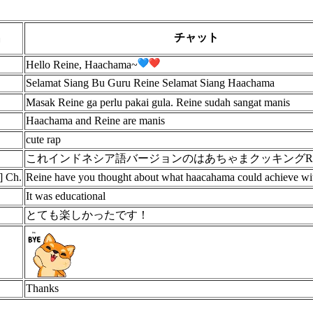
名
チャット
Hello Reine, Haachama~
Selamat Siang Bu Guru Reine Selamat Siang Haachama
Masak Reine ga perlu pakai gula. Reine sudah sangat manis
Haachama and Reine are manis
cute rap
これインドネシア語バージョンのはあちゃまクッキングR
 Ch.
Reine have you thought about what haacahama could achieve w
It was educational
とても楽しかったです！
Thanks