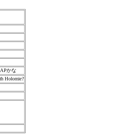
APかな
ith Holomie?