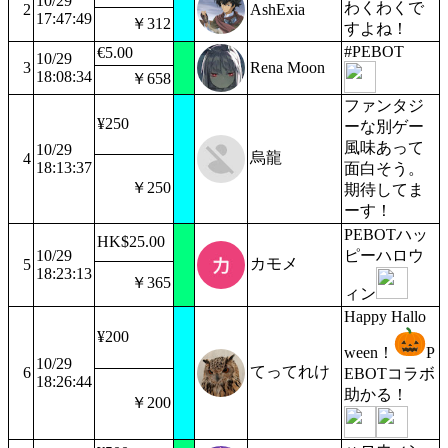
10/29
わくわくで
2
AshExia
17:47:49
￥312
すよね！
#PEBOT
€5.00
10/29
3
Rena Moon
18:08:34
￥658
ファンタジ
¥250
ーな別ゲー
風味あって
10/29
烏龍
4
18:13:37
面白そう。
￥250
期待してま
ーす！
PEBOTハッ
HK$25.00
10/29
ピーハロウ
カモメ
5
18:23:13
￥365
ィン
Happy Hallo
¥200
ween！
P
10/29
てってれけ
6
EBOTコラボ
18:26:44
助かる！
￥200