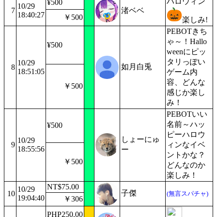
ハロウィン
¥500
10/29
7
渚ベベ
18:40:27
￥500
楽しみ!
PEBOTきち
ゃ～！Hallo
¥500
weenにピッ
タリっぽい
10/29
如月白兎
8
18:51:05
ゲーム内
容、どんな
￥500
感じか楽し
み！
PEBOTいい
名前～ハッ
¥500
ピーハロウ
しょーにゅ
10/29
9
ィンなイベ
18:55:56
ー
ントかな？
￥500
どんなのか
楽しみ！
NT$75.00
10/29
子傑
10
(無言スパチャ)
19:04:40
￥306
PHP250.00