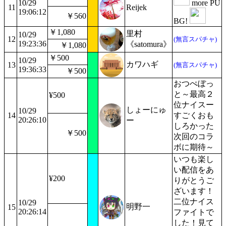
10/29
more PU
11
Reijek
19:06:12
￥560
BG!
￥1,080
里村
10/29
12
(無言スパチャ)
19:23:36
《satomura》
￥1,080
￥500
10/29
カワハギ
13
(無言スパチャ)
19:36:33
￥500
おつぺぼっ
と～最高２
¥500
位ナイスー
しょーにゅ
10/29
14
すごくおも
20:26:10
ー
しろかった
￥500
次回のコラ
ボに期待～
いつも楽し
い配信をあ
¥200
りがとうご
ざいます！
二位ナイス
10/29
明野一
15
20:26:14
ファイトで
した！見て