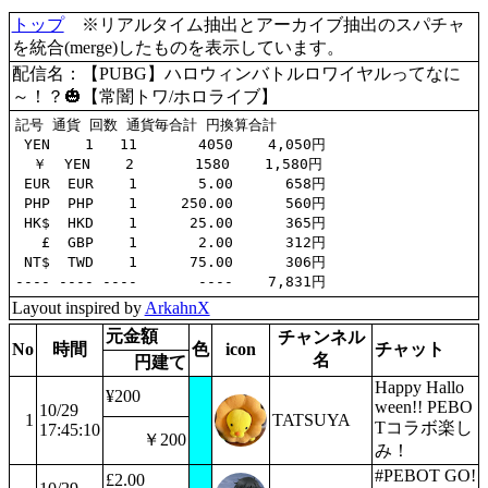
トップ
※リアルタイム抽出とアーカイブ抽出のスパチャ
を統合(merge)したものを表示しています。
配信名：【PUBG】ハロウィンバトルロワイヤルってなに
～！？🎃【常闇トワ/ホロライブ】
記号 通貨 回数 通貨毎合計 円換算合計

 YEN    1   11       4050    4,050円

  ￥  YEN    2       1580    1,580円

 EUR  EUR    1       5.00      658円

 PHP  PHP    1     250.00      560円

 HK$  HKD    1      25.00      365円

   £  GBP    1       2.00      312円

 NT$  TWD    1      75.00      306円

Layout inspired by
ArkahnX
元金額
チャンネル
No
時間
色
icon
チャット
名
円建て
Happy Hallo
¥200
ween!! PEBO
10/29
1
TATSUYA
Tコラボ楽し
17:45:10
￥200
み！
#PEBOT GO!
£2.00