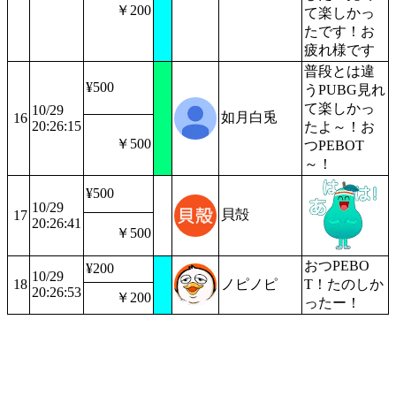
￥200
て楽しかっ
たです！お
疲れ様です
普段とは違
¥500
うPUBG見れ
て楽しかっ
10/29
如月白兎
16
20:26:15
たよ～！お
￥500
つPEBOT
～！
¥500
10/29
貝殻
17
20:26:41
￥500
おつPEBO
¥200
10/29
18
ノピノピ
T！たのしか
20:26:53
￥200
ったー！