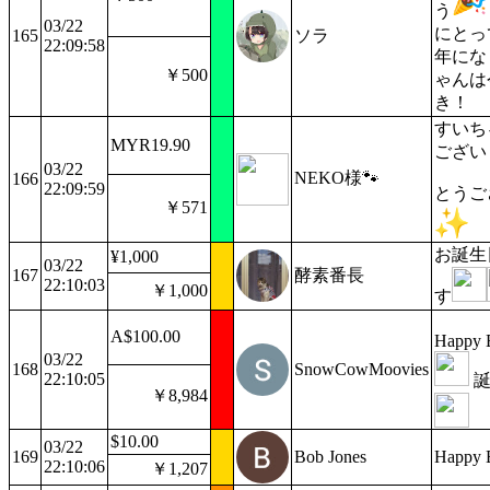
う
03/22
にとっ
165
ソラ
22:09:58
年にな
￥500
ゃんは
き！
すいち
MYR19.90
ござい
03/22
NEKO様🐾
166
22:09:59
とうご
￥571
お誕生
¥1,000
03/22
167
酵素番長
22:10:03
￥1,000
す
A$100.00
Happy B
03/22
168
SnowCowMoovies
22:10:05
誕
￥8,984
$10.00
03/22
169
Bob Jones
Happy B
22:10:06
￥1,207