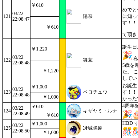
￥610
めでと
03/22
121
陽奈
に知っ
22:08:47
す！！
￥610
て頂き
誕生日
￥1,220
03/22
私
122
舞茸
22:08:48
5歳を
￥1,220
た。 
してい
お誕生
￥1,000
03/22
123
ペロチュウ
す！！
22:08:48
￥1,000
かった
4周年
￥610
03/22
124
キザヤミ・ルナ
22:08:49
￥610
HBD
￥1,000
03/22
125
冴城躁庵
22:08:50
￥1,000