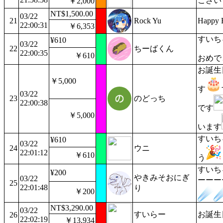
ござい
￥2,000
NT$1,500.00
03/22
21
Rock Yu
Happy B
22:00:31
￥6,353
すいち
¥610
03/22
22
ちーばくん
22:00:35
￥610
おめで
お誕生
￥5,000
す
03/22
23
のどっち
22:00:38
です
￥5,000
います
すいち
¥610
03/22
24
ウニ
22:01:12
￥610
う
すいち
¥200
やきみそおにぎ
03/22
ーーー
25
22:01:48
り
￥200
NT$3,290.00
03/22
すいらー
お誕生
26
22:02:19
￥13,934