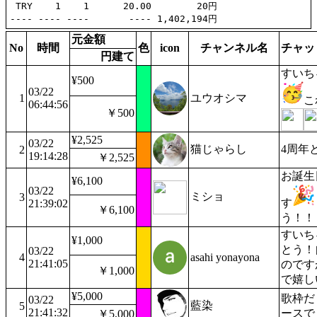
 TRY    1    1      20.00        20円

元金額
No
時間
色
icon
チャンネル名
チャッ
円建て
すいち
¥500
03/22
1
ユウオシマ
こ
06:44:56
￥500
¥2,525
03/22
猫じゃらし
4周年
2
19:14:28
￥2,525
お誕生
¥6,100
03/22
ミショ
3
す
21:39:02
￥6,100
う！！
すいち
¥1,000
とう！
03/22
4
asahi yonayona
21:41:05
のです
￥1,000
で嬉し
¥5,000
歌枠だ
03/22
藍染
5
21:41:32
ースで
￥5,000