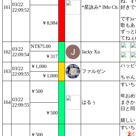
ね、す
03/22
161
*星詠み* IMo Ch.
好きで
22:09:52
です|ω･`
￥8,984
歌もあ
ずっと
NT$75.00
03/22
162
Jacky Xu
22:09:54
￥317
ハッピ
￥1,000
03/22
163
ファルゼン
22:09:55
￥1,000
ちゃん
すいち
￥500
年おめ
03/22
164
はるぅ
まさか、
22:09:55
日と同
￥500
嬉しい
すいち
￥500