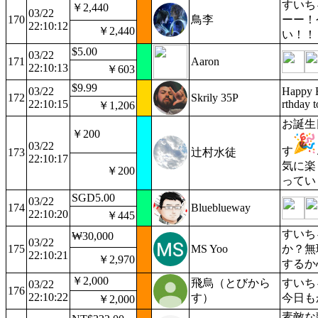
すいち
￥2,440
03/22
170
鳥李
ーー！
22:10:12
￥2,440
い！！
$5.00
03/22
171
Aaron
22:10:13
￥603
$9.99
03/22
Happy B
172
Skrily 35P
22:10:15
rthday t
￥1,206
お誕生
￥200
03/22
す
173
辻村水徒
22:10:17
気に楽
￥200
ってい
SGD5.00
03/22
174
Blueblueway
22:10:20
￥445
すいち
₩30,000
03/22
175
MS Yoo
か？無
22:10:21
￥2,970
するか
￥2,000
飛烏（とびから
すいち
03/22
176
22:10:22
す）
今日も
￥2,000
素敵な