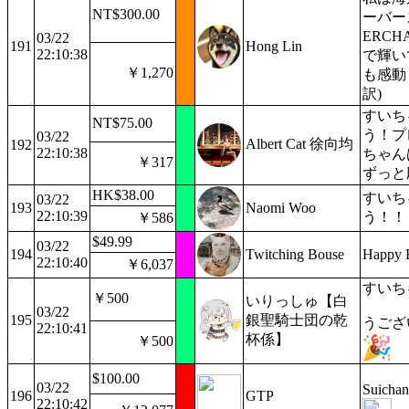
NT$300.00
ーバース
ERCH
03/22
191
Hong Lin
22:10:38
で輝い
￥1,270
も感動し
訳)
すいち
NT$75.00
う！プ
03/22
Albert Cat 徐向均
192
22:10:38
ちゃん
￥317
ずっと
HK$38.00
すいち
03/22
193
Naomi Woo
22:10:39
う！！
￥586
$49.99
03/22
194
Twitching Bouse
Happy B
22:10:40
￥6,037
すいち
￥500
いりっしゅ【白
03/22
195
銀聖騎士団の乾
うござ
22:10:41
杯係】
￥500
$100.00
03/22
Suicha
196
GTP
22:10:42