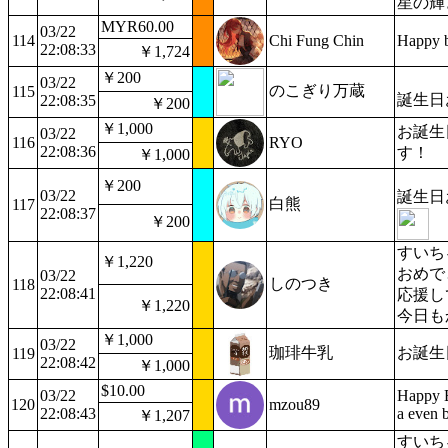
星の輝
MYR60.00
03/22
114
Chi Fung Chin
Happy b
22:08:33
￥1,724
￥200
03/22
のこぎり万蔵
115
誕生日
22:08:35
￥200
￥1,000
お誕生
03/22
116
RYO
22:08:36
す！
￥1,000
￥200
03/22
誕生日
白熊
117
22:08:37
￥200
すいち
￥1,220
おめで
03/22
しのつき
118
22:08:41
応援し
￥1,220
今日も
￥1,000
03/22
珈琲牛乳
お誕生
119
22:08:42
￥1,000
$10.00
03/22
Happy B
120
mzou89
22:08:43
a even b
￥1,207
すいち