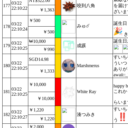
NT$322.00
03/22
177
咬到八角
を届け
22:10:22
￥1,363
ざいま
￥500
誕生日
03/22
みゅ☄️
178
22:10:24
￥500
き
誕生日
₩10,000
03/22
179
成蹊
22:10:25
￥990
すいち
SGD14.98
03/22
ういつ
180
Marshmerus
22:10:25
ありがとう
￥1,333
awaii::
￥10,000
happy b
03/22
これか
181
White Ray
22:10:25
￥10,000
らいま
すいち
￥1,220
03/22
182
湊つみき
22:10:27
￥1,220
う
￥2,000