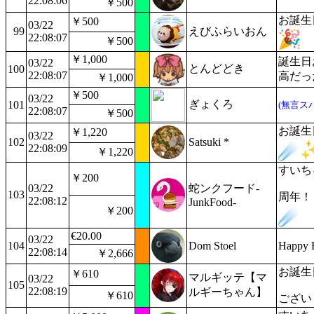
22:08:06
￥500
お誕生
￥500
03/22
99
えびふらいおん
22:08:07
￥500
￥1,000
誕生日
03/22
とんどどき
100
22:08:07
高だっ
￥1,000
￥500
03/22
ぎょくろ
101
(無言ス
22:08:07
￥500
お誕生
￥1,220
03/22
102
Satsuki *
22:08:09
￥1,220
すいち
￥200
03/22
蛇ンクフード-
103
周年！
22:08:12
JunkFood-
￥200
€20.00
03/22
104
Dom Stoel
Happy B
22:08:14
￥2,666
お誕生
￥610
マルギッテ【マ
03/22
105
22:08:19
ルギーちゃん】
￥610
ござい