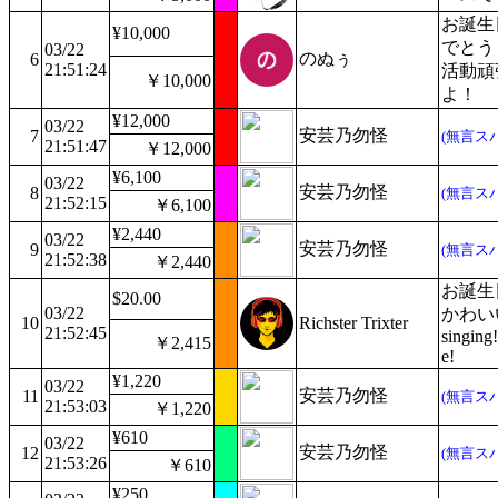
お誕生
¥10,000
でとう
03/22
のぬぅ
6
21:51:24
活動頑
￥10,000
よ！
¥12,000
03/22
安芸乃勿怪
7
(無言ス
21:51:47
￥12,000
¥6,100
03/22
安芸乃勿怪
8
(無言ス
21:52:15
￥6,100
¥2,440
03/22
安芸乃勿怪
9
(無言ス
21:52:38
￥2,440
お誕生
$20.00
03/22
かわいい! 
10
Richster Trixter
21:52:45
singing!
￥2,415
e!
¥1,220
03/22
安芸乃勿怪
11
(無言ス
21:53:03
￥1,220
¥610
03/22
安芸乃勿怪
12
(無言ス
21:53:26
￥610
¥250