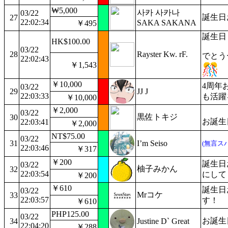
₩5,000
사카 사카나
03/22
誕生日お
27
22:02:34
SAKA SAKANA
￥495
誕生日
HK$100.00
03/22
28
Rayster Kw. rF.
でとう
22:02:43
￥1,543
￥10,000
4周年
03/22
29
JJ J
22:03:33
も活躍
￥10,000
￥2,000
03/22
黒佐トキジ
30
お誕生
22:03:41
￥2,000
NT$75.00
03/22
31
I’m Seiso
(無言ス
22:03:46
￥317
￥200
誕生日
03/22
柚子みかん
32
22:03:54
にして
￥200
￥610
誕生日
03/22
Mrコケ
33
22:03:57
す！
￥610
PHP125.00
03/22
お誕生
34
Justine D` Great
22:04:20
￥288