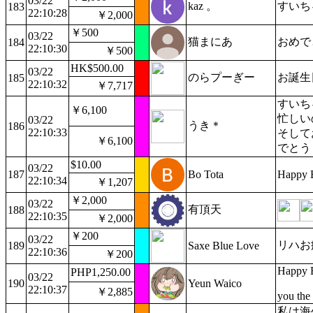
03/22
kaz 。
すいち
183
22:10:28
￥2,000
￥500
03/22
猫まにあ
おめで
184
22:10:30
￥500
HK$500.00
03/22
のらプーぎー
お誕生
185
22:10:32
￥7,717
すいち
￥6,100
忙しい
03/22
うき＊
186
22:10:33
そして
￥6,100
でとう
$10.00
03/22
187
Bo Tota
Happy B
22:10:34
￥1,207
￥2,000
03/22
有頂天
188
22:10:35
￥2,000
￥200
03/22
リハお
189
Saxe Blue Love
22:10:36
￥200
Happy B
PHP1,250.00
03/22
190
Yeun Waico
22:10:37
￥2,885
you the 
私は海