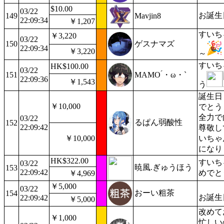
$10.00
03/22
お誕生
149
Mavjin8
22:09:34
￥1,207
すいち
￥3,220
03/22
150
ゲスナマズ
22:09:34
￥3,220
～
すいち
HK$100.00
03/22
151
MAMO ́・ω・`
22:09:36
￥1,543
う
誕生日
￥10,000
でとう
全力で
03/22
るぱん弱酸性
152
22:09:42
尊敬し
￥10,000
いちゃ
になり
HK$322.00
すいち
03/22
暁風.ぎゅうほう
153
22:09:42
めでと
￥4,969
￥5,000
03/22
おーい粗茶
154
お誕生
22:09:42
￥5,000
改めて
￥1,000
忙しい