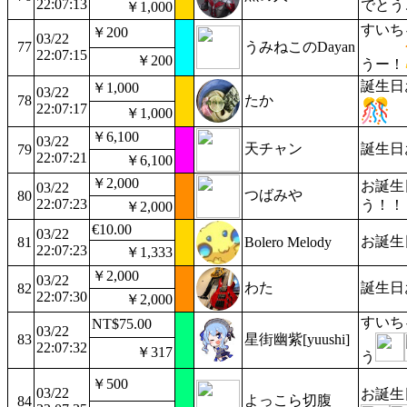
22:07:13
でとう
￥1,000
すいち
￥200
03/22
77
うみねこのDayan
22:07:15
￥200
うー！
誕生日
￥1,000
03/22
78
たか
22:07:17
￥1,000
￥6,100
03/22
天チャン
誕生日
79
22:07:21
￥6,100
￥2,000
お誕生
03/22
つばみや
80
22:07:23
う！！
￥2,000
€10.00
03/22
お誕生
81
Bolero Melody
22:07:23
￥1,333
￥2,000
03/22
わた
誕生日
82
22:07:30
￥2,000
すいち
NT$75.00
03/22
83
星街幽紫[yuushi]
22:07:32
￥317
う
￥500
03/22
お誕生
よっこら切腹
84