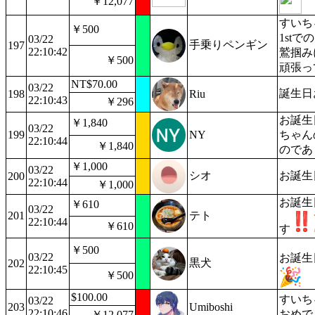
￥12,077
すいち
￥500
1st
03/22
手乗りペンギン
197
22:10:42
鷲掴み
￥500
頑張っ
NT$70.00
03/22
誕生日
198
Riu
22:10:43
￥296
お誕生
￥1,840
03/22
199
NY
ちゃん
22:10:44
￥1,840
のであ
￥1,000
03/22
シオ
お誕生
200
22:10:44
￥1,000
お誕生
￥610
03/22
201
テト
22:10:44
￥610
す
￥500
03/22
お誕生
黒犬
202
22:10:45
￥500
$100.00
すいち
03/22
203
Umiboshi
22:10:46
おめで
￥12,077