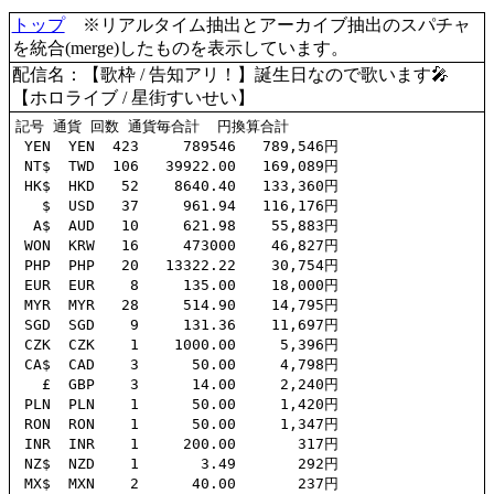
トップ
※リアルタイム抽出とアーカイブ抽出のスパチャ
を統合(merge)したものを表示しています。
配信名：【歌枠 / 告知アリ！】誕生日なので歌います🎤
【ホロライブ / 星街すいせい】
記号 通貨 回数 通貨毎合計  円換算合計

 YEN  YEN  423     789546   789,546円

 NT$  TWD  106   39922.00   169,089円

 HK$  HKD   52    8640.40   133,360円

   $  USD   37     961.94   116,176円

  A$  AUD   10     621.98    55,883円

 WON  KRW   16     473000    46,827円

 PHP  PHP   20   13322.22    30,754円

 EUR  EUR    8     135.00    18,000円

 MYR  MYR   28     514.90    14,795円

 SGD  SGD    9     131.36    11,697円

 CZK  CZK    1    1000.00     5,396円

 CA$  CAD    3      50.00     4,798円

   £  GBP    3      14.00     2,240円

 PLN  PLN    1      50.00     1,420円

 RON  RON    1      50.00     1,347円

 INR  INR    1     200.00       317円

 NZ$  NZD    1       3.49       292円

 MX$  MXN    2      40.00       237円
