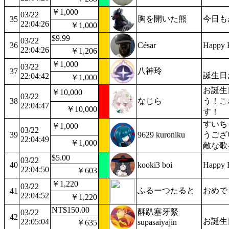
￥1,000
03/22
胸を開いた熊
今日も
35
22:04:26
￥1,000
$9.99
03/22
36
César
Happy B
22:04:26
￥1,206
￥1,000
03/22
八神玲
37
誕生日
22:04:42
￥1,000
お誕生
￥10,000
03/22
38
なじら
う！こ
22:04:47
￥10,000
す！
すいち
￥1,000
03/22
39
9629 kuroniku
うござ
22:04:49
￥1,000
敵な歌
$5.00
03/22
40
kooki3 boi
Happy B
22:04:50
￥603
￥1,220
03/22
ふるーつたると
おめで
41
22:04:52
￥1,220
NT$150.00
酥趴塞牙緊
03/22
42
お誕生
22:05:04
supasaiyajin
￥635