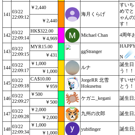
すいち
￥2,440
めでと
03/22
海月くらげ
141
22:09:12
ゃんの
￥2,440
す！
HK$322.00
03/22
4周年
142
Michael Chan
22:09:14
￥4,969
HAPPY
MYR15.00
03/22
143
ggStranger
22:09:15
￥431
N
￥1,000
誕生日
03/22
ルナ
144
22:09:17
う！！
￥1,000
CA$10.00
すいせ
JorgeRR 北雪
03/22
145
22:09:18
Hokusetsu
とう！
￥959
￥500
03/22
ケガニ_kegani
誕生日
146
22:09:27
￥500
￥2,000
03/22
九州の次郎
誕生日
147
22:09:28
￥2,000
￥1,000
03/22
誕生日
148
yubifinger
22:09:34
￥1,000