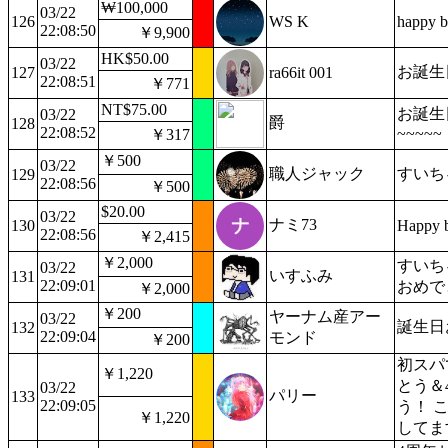
₩100,000
03/22
126
WS K
happy b
22:08:50
￥9,900
HK$50.00
03/22
お誕生
127
ra66it 001
22:08:51
￥771
NT$75.00
お誕生
03/22
爵
128
22:08:52
~~~~~
￥317
￥500
03/22
職人ジャック
すいちゃん
129
22:08:56
￥500
$20.00
03/22
ナミ73
130
Happy b
22:08:56
￥2,415
￥2,000
すいち
03/22
いすふみ
131
22:09:01
おめで
￥2,000
￥200
ヤーナム産アー
03/22
誕生日
132
22:09:04
モンド
￥200
初スパ
￥1,220
とう＆
03/22
パリー
133
22:09:05
う！ 
￥1,220
してま