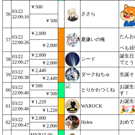
￥500
03/22
ささら
56
22:06:16
￥500
￥2,000
たんお
03/22
夏嫌いの俺
57
22:06:26
￥2,000
ペも頑
￥2,000
誕生日
03/22
シード
58
22:06:27
でとう
￥2,000
￥2,440
03/22
ダークねちゅ
生誕そ
59
22:06:38
￥2,440
￥500
お誕生
03/22
とりかわつくね
60
22:06:46
す！
￥500
お誕生
￥1,220
03/22
61
WAROCK
22:06:46
￥1,220
￥2,000
03/22
おめで
62
Helen
22:06:47
￥2,000
MYR15.00