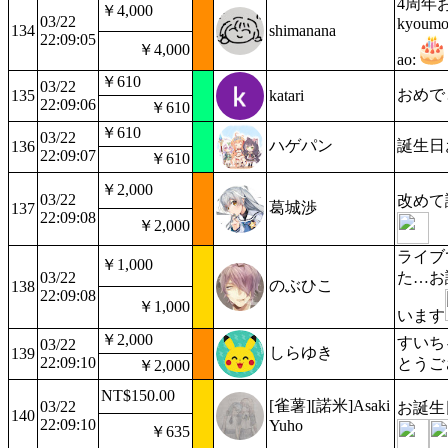
4周年おめ
￥4,000
03/22
kyoumo:
134
shimanana
22:09:05
￥4,000
ao:
￥610
03/22
おめで
135
katari
22:09:06
￥610
￥610
03/22
ハゲパン
誕生日
136
22:09:07
￥610
￥2,000
03/22
改めて
葛城渉
137
22:09:08
￥2,000
ライブ
￥1,000
03/22
た…お
のぶひこ
138
22:09:08
￥1,000
います
￥2,000
すいち
03/22
しらゆき
139
22:09:10
とうご
￥2,000
NT$150.00
[雀薯][諾米]Asaki
03/22
お誕生
140
22:09:10
Yuho
￥635