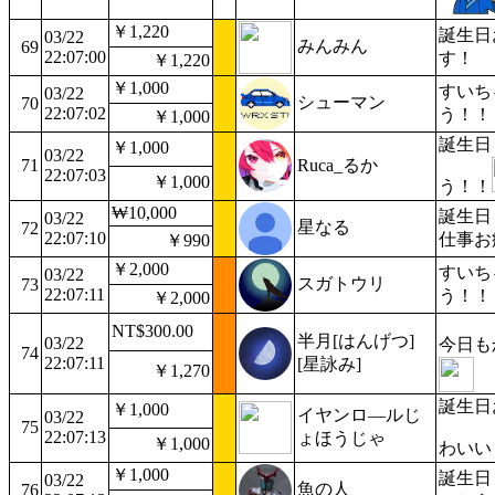
￥1,220
誕生日
03/22
みんみん
69
22:07:00
す！
￥1,220
￥1,000
すいち
03/22
シューマン
70
22:07:02
う！！
￥1,000
誕生日
￥1,000
03/22
71
Ruca_るか
22:07:03
￥1,000
う！！
₩10,000
誕生日
03/22
星なる
72
22:07:10
仕事お
￥990
￥2,000
すいち
03/22
スガトウリ
73
22:07:11
う！！
￥2,000
NT$300.00
半月[はんげつ]
03/22
今日も
74
22:07:11
[星詠み]
￥1,270
誕生日
￥1,000
イヤンロ―ルじ
03/22
75
22:07:13
ょほうじゃ
￥1,000
わいい
￥1,000
誕生日
03/22
魚の人
76