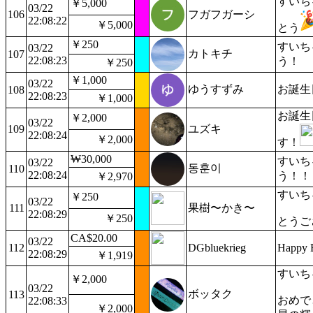
すいち
￥5,000
03/22
106
フガフガーシ
22:08:22
￥5,000
とう
￥250
すいち
03/22
カトキチ
107
22:08:23
う！
￥250
￥1,000
03/22
ゆうすずみ
お誕生
108
22:08:23
￥1,000
お誕生
￥2,000
03/22
109
ユズキ
22:08:24
￥2,000
す！
₩30,000
すいち
03/22
동훈이
110
22:08:24
う！！
￥2,970
すいち
￥250
03/22
111
果樹〜かき〜
22:08:29
￥250
とうご
CA$20.00
03/22
112
DGbluekrieg
Happy B
22:08:29
￥1,919
すいち
￥2,000
03/22
ボッタク
113
おめで
22:08:33
￥2,000