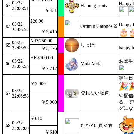
03/22
Happy b
63
Flaming pants
22:06:51
￥431
$20.00
03/22
Happy B
Ordmin Chronos ⏳
64
22:06:52
￥2,415
NT$750.00
03/22
しっぽ
65
22:06:53
happy b
￥3,176
HK$500.00
03/22
お誕生
66
Mola Mola
22:06:53
￥7,717
誕生日
￥5,000
03/22
登れない坂道
67
や配信
22:06:58
る。す
￥5,000
グにな
￥610
03/22
たかVに貢ぐ者
68
22:07:00
￥610