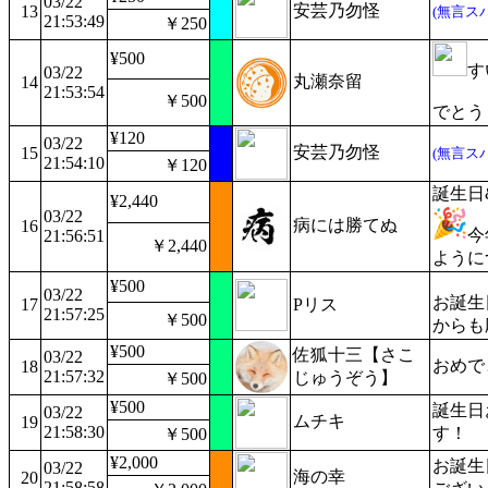
03/22
安芸乃勿怪
13
(無言ス
21:53:49
￥250
¥500
す
03/22
丸瀬奈留
14
21:53:54
￥500
でとう
¥120
03/22
安芸乃勿怪
15
(無言ス
21:54:10
￥120
誕生日
¥2,440
03/22
病には勝てぬ
16
今
21:56:51
￥2,440
ように
¥500
03/22
お誕生
17
Pリス
21:57:25
￥500
からも
¥500
佐狐十三【さこ
03/22
おめで
18
21:57:32
じゅうぞう】
￥500
¥500
誕生日
03/22
ムチキ
19
21:58:30
す！
￥500
¥2,000
お誕生
03/22
海の幸
20
21:58:58