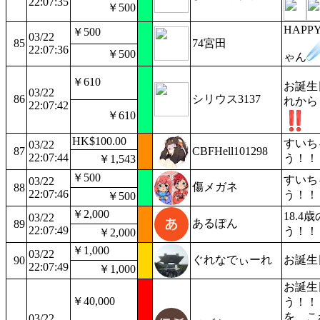
22:07:35
￥500
HAPPY
￥500
03/22
85
74宮田
22:07:36
￥500
ゃん
￥610
お誕生
03/22
86
シリウス3137
れから
22:07:42
￥610
HK$100.00
すいち
03/22
87
CBFHell101298
22:07:44
う！！
￥1,543
￥500
すいち
03/22
傷メガネ
88
22:07:46
う！！
￥500
￥2,000
18.
03/22
あるぽん
89
22:07:49
う！！
￥2,000
￥1,000
03/22
ぐれなでぃーれ
お誕生
90
22:07:49
￥1,000
お誕生
￥40,000
う！！
を、こ
03/22