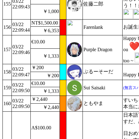
03/22
155
佐藤二郎
う！！
22:09:43
￥1,000
NT$1,500.00
03/22
お誕生
156
Farenlank
22:09:44
￥6,353
Happy b
€10.00
03/22
157
Purple Dragon
ou
22:09:46
￥1,333
too ~
￥200
03/22
ぶるーそーだ
158
22:09:47
Happy B
￥200
€10.00
03/22
159
Sui Saisaki
(無言ス
22:09:50
￥1,333
￥2,440
すいち
03/22
ともやま
160
22:09:50
本当に
￥2,440
日本語
すだ、
A$100.00
日おめ