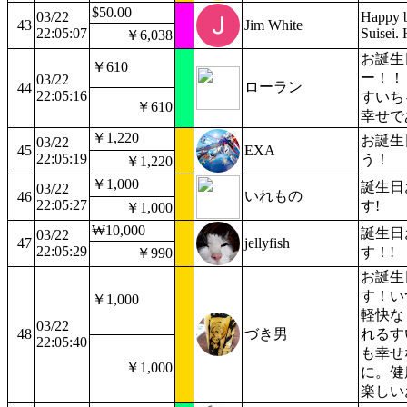
$50.00
03/22
Happy b
43
Jim White
22:05:07
Suisei. 
￥6,038
お誕生
￥610
ー！！
03/22
ローラン
44
22:05:16
すいち
￥610
幸せで
￥1,220
お誕生
03/22
45
EXA
22:05:19
う！
￥1,220
￥1,000
誕生日
03/22
いれもの
46
22:05:27
す!
￥1,000
₩10,000
誕生日
03/22
47
jellyfish
22:05:29
す！!
￥990
お誕生
す！い
￥1,000
軽快な
03/22
48
づき男
れるす
22:05:40
も幸せ
￥1,000
に。健
楽しい