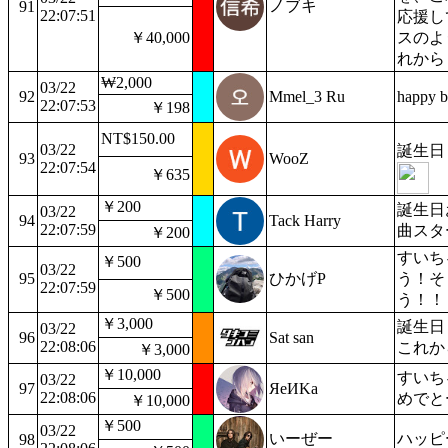
ノブキ
91
22:07:51
応援し
￥40,000
スのよ
れから
₩2,000
03/22
92
Mmel_3 Ru
happy bi
22:07:53
￥198
NT$150.00
03/22
誕生日
93
WooZ
22:07:54
￥635
￥200
誕生日
03/22
94
Tack Harry
22:07:59
曲スタ
￥200
すいち
￥500
03/22
95
ひかげP
う！そ
22:07:59
￥500
う！！
￥3,000
誕生日
03/22
96
Sat san
22:08:06
これか
￥3,000
￥10,000
すいち
03/22
97
ЯeИKa
22:08:06
めでと
￥10,000
￥500
03/22
いーぜー
ハッピ
98