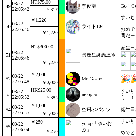
NT$75.00
03/22
李俊龍
Go！Go
49
22:05:42
￥317
すいち
￥1,220
03/22
ライト104
50
おめで
22:05:46
￥1,220
間だー
NT$300.00
誕生日
03/22
暴走星詠愚連隊
51
22:05:46
￥1,270
￥2,000
03/22
52
Mr. Gosho
22:05:48
￥2,000
HK$25.00
すいち
03/22
53
neloppu
22:05:52
う！！
￥385
￥1,000
03/22
空飛ぶバケツ
誕生日
54
22:05:55
￥1,000
すいち
￥250
yuiop「ゆいお
03/22
55
22:06:04
ぷ」
￥250
めでと