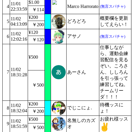
$1.00
11/01
4
Marco Harrorato
(無言スパチャ)
22:33:59
￥114
¥200
概要欄を更新
11/02
どろどろ
5
04:13:09
してえらい！
￥200
¥120
11/02
アサノ
6
(無言スパチャ)
12:02:16
￥120
仕事しなが
ら、運動会練
¥500
習配信を見る
ぞい。ころさ
11/02
7
あーさん
ん、ししろん
18:31:28
を引っ張って
練習してね。
￥500
チームリー
ダ！！！
¥200
待機ッスに
11/02
でじこにょ.
8
18:32:04
ょ！
￥200
お疲れ様ッス
¥500
名無しのカズ
11/02
9
18:51:59
オ
￥500