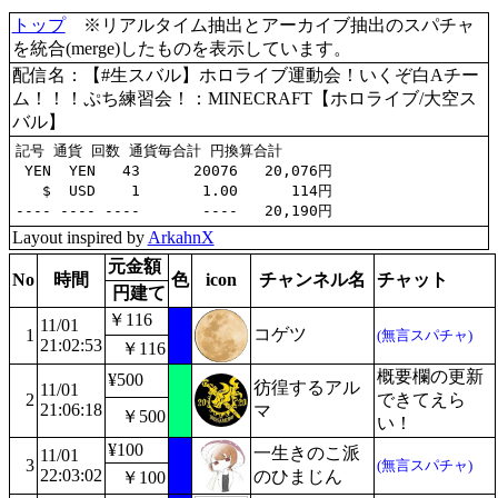
トップ
※リアルタイム抽出とアーカイブ抽出のスパチャ
を統合(merge)したものを表示しています。
配信名：【#生スバル】ホロライブ運動会！いくぞ白Aチー
ム！！！ぷち練習会！：MINECRAFT【ホロライブ/大空ス
バル】
記号 通貨 回数 通貨毎合計 円換算合計

 YEN  YEN   43      20076   20,076円

   $  USD    1       1.00      114円

Layout inspired by
ArkahnX
元金額
No
時間
色
icon
チャンネル名
チャット
円建て
￥116
11/01
コゲツ
1
(無言スパチャ)
21:02:53
￥116
概要欄の更新
¥500
彷徨するアル
11/01
2
できてえら
21:06:18
マ
￥500
い！
¥100
一生きのこ派
11/01
3
(無言スパチャ)
22:03:02
のひまじん
￥100