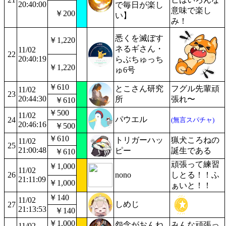
20:40:00
で毎日が楽し
意味で楽し
￥200
い】
み！
悉くを滅ぼす
￥1,220
ネるギさん・
11/02
22
20:40:19
らぶちゅっち
￥1,220
ゅ6号
￥610
とこさん研究
フグル先輩頑
11/02
23
20:44:30
所
張れ〜
￥610
￥500
11/02
パウエル
24
(無言スパチャ)
20:46:16
￥500
￥610
トリガーハッ
猟犬ころねの
11/02
25
21:00:48
ピー
誕生である
￥610
頑張って練習
￥1,000
11/02
26
nono
しとる！！ふ
21:11:09
￥1,000
ぁいと！！
￥140
11/02
しめじ
27
21:13:53
￥140
￥1,000
怨念がおんね
みんな頑張っ
11/02