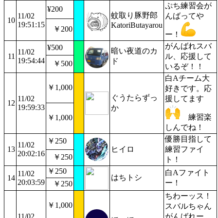
ぷち練習会が
¥200
蚊取り豚野郎
11/02
んばってや
10
19:51:15
KatoriButayarou
￥200
ー！
がんばれスバ
¥500
暗い夜道のカ
11/02
11
ル、応援して
19:54:44
ド
￥500
いるぞ！！
白Aチーム大
￥1,000
好きです。応
ぐうたらずっ
11/02
援してます
12
19:59:33
か
練習楽
￥1,000
しんでね！
優勝目指して
￥250
11/02
13
ヒイロ
練習ファイ
20:02:16
￥250
ト！
￥250
白Aファイト
11/02
はちトシ
14
20:03:59
ー！
￥250
ちわーッス！
￥1,000
スバルちゃん
11/02
がんばれー