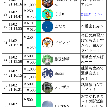
28
21:14:16
ん
てね～
￥1,000
￥250
11/02
くま8
29
(無言スパチャ)
21:14:47
￥250
￥610
11/02
こだま
本番楽しみ〜
30
21:14:55
￥610
今日の練習だ
￥250
けでも楽しす
11/02
ノピノピ
31
21:15:18
ぎる、白Aフ
￥250
ァイトー！
￥500
運動会がんば
11/02
曼珠沙華
32
21:15:59
れーー
￥500
練習も含めて
￥1,000
11/02
33
shuten
運動会楽し
21:16:15
￥1,000
み！
￥500
武闘派白Aフ
11/02
ノアザク
34
21:16:21
ァイト！
￥500
おつかれさま
￥500
～！武闘派白
11/02
35
たけゆき
Aチームしか