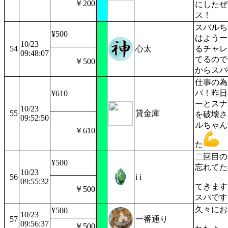
￥200
にしたぜ
ス！
スバルち
¥500
はようー
10/23
54
心太
るチャレ
09:48:07
てるので
￥500
からスパ
仕事の為
パ！昨日
¥610
ーとスナ
10/23
55
貸金庫
を破壊さ
09:52:50
ルちゃん
￥610
た
二回目の
¥500
忘れてた
10/23
56
i i
09:55:32
てきます
￥500
スパです
久々にお
¥500
10/23
57
一番通り
09:56:37
￥500