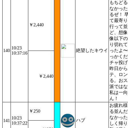
もちどる
なかった
るぜ！ 
て最寄り
￥2,440
行って並
ど、想像
像以下の
り切れて
10/23
140
絶望したキウイ
ったよ〜
10:37:16
っかくだ
チャ投げ
昨日から
テ、ロン
￥2,440
る。おス
派ではな
私は一向
ん！
お疲れ様
￥250
る並んだ
なかった
10/23
ハブ
141
10:37:22
しく帰り