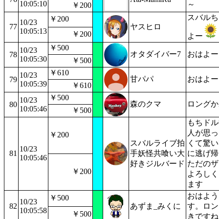
10:05:10
～
￥200
スバルち
￥200
10/23
77
ヤスヒロ
10:05:13
￥200
よー
￥500
10/23
オタダイバー7
おはよー
78
10:05:30
￥500
￥610
10/23
甘パパ
おはよー
79
10:05:39
￥610
￥500
10/23
森のクマ
ロングか
80
10:05:46
￥500
もちドル
人が思っ
￥200
スバルライブ拍
くて驚い
10/23
81
手妖怪共喰い大
に逃げ帰
10:05:46
好きジルバード
ただのザ
￥200
よろしく
ます
おはよう
￥500
10/23
82
あずま_みくに
す。ロン
10:05:58
￥500
きですね