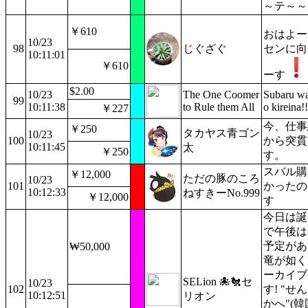
～テ～～
￥610
おはよー
10/23
98
じぐざぐ
センに向
10:11:01
￥610
ーす
$2.00
10/23
The One Coomer
Subaru w
99
10:11:38
to Rule them All
o kireina!!
￥227
今、仕事
￥250
タカヤス青ゴン
10/23
100
から突貫
10:11:45
太
￥250
す。
スバル購
￥12,000
ただの豚のころ
10/23
101
かったの
10:12:33
ねすきーNo.999
￥12,000
す
今日は誕
で午後は
予定があ
₩50,000
竜が如く
ーカイブ
SELion 🐙🐔セ
10/23
102
す! "せ
10:12:51
リオン
かへ"(