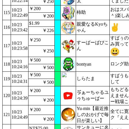
10:22:14
太
てました
￥250
￥200
おはスバ代
10/23
柿助
115
10:22:49
＾)楽し
￥200
$1.99
親愛なるKyoち
10/23
116
10:23:42
ゃん
￥226
すばぅの
￥250
すーぱーぱぴこ
10/23
み買って
117
10:23:58
ん
￥250
￥500
10/23
ロング助
118
bontyan
10:24:16
￥500
￥500
すばうも
10/23
しらたま
119
10:24:31
して
￥500
もちどる
￥200
ゔぁーちゃるユ
10/23
120
えません
10:24:39
ゥちゅーばー
￥200
ー戦場こ
Yu-min【最近推
￥200
全てに寛
10/23
121
しのおかげで毎
10:24:49
ク『ええ
￥200
日が楽しい】
サンキューに名
NT$75.00