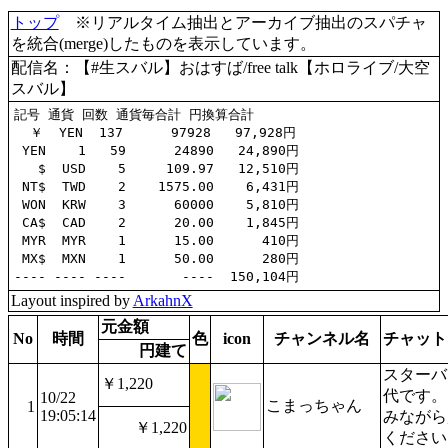
トップ
※リアルタイム抽出とアーカイブ抽出のスパチャ
を統合(merge)したものを表示しています。
配信名：【#生スバル】おはすば/free talk【ホロライブ/大空
スバル】
記号 通貨 回数 通貨毎合計 円換算合計

  ￥  YEN  137      97928   97,928円

 YEN    1   59      24890   24,890円

   $  USD    5     109.97   12,510円

 NT$  TWD    2    1575.00    6,431円

 WON  KRW    3      60000    5,810円

 CA$  CAD    2      20.00    1,845円

 MYR  MYR    1      15.00      410円

 MX$  MXN    1      50.00      280円

Layout inspired by
ArkahnX
元金額
No
時間
色
icon
チャンネル名
チャット
円建て
スターバ
￥1,220
代です。
10/22
こまっちゃん
1
19:05:14
みながら
￥1,220
ください