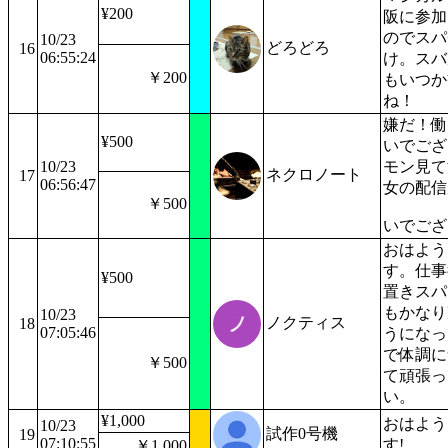
¥200
阪に参加
のでスパ
10/23
どろどろ
16
06:55:24
け。スバ
￥200
もいつか
ね！
嫌だ！働
¥500
いでござ
10/23
モン見て
ネクロノート
17
06:56:47
女の配信
￥500
いでござ
おはよう
す。仕事
¥500
置きスパ
もかなり
10/23
ノクティス
18
07:05:46
うになっ
で体調に
￥500
て頑張っ
い。
¥1,000
おはよう
10/23
試作0号機
19
07:10:55
す!
￥1,000