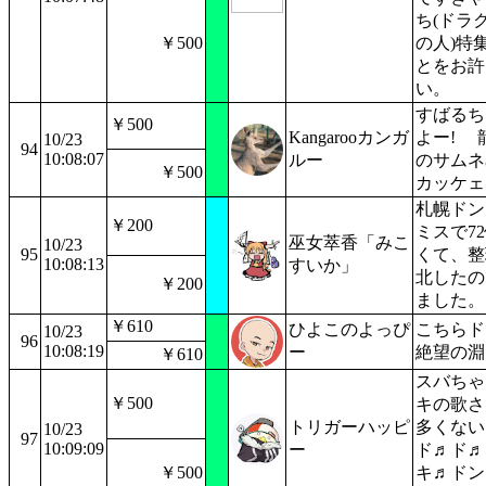
ち(ドラ
￥500
の人)特
とをお許
い。
すばるち
￥500
Kangarooカンガ
よー! 
10/23
94
10:08:07
ルー
のサムネ
￥500
カッケェ
札幌ドン
￥200
ミスで7
巫女萃香「みこ
10/23
95
くて、整
10:08:13
すいか」
北したの
￥200
ました。
￥610
ひよこのよっぴ
こちらド
10/23
96
10:08:19
ー
絶望の淵
￥610
スバちゃ
￥500
キの歌さ
トリガーハッピ
多くない
10/23
97
10:09:09
ー
ド♬ド♬
￥500
キ♬ドン