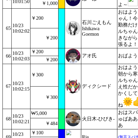
10:01:50
￥1,000
よ～
おはよう
￥200
ゃん！今
石川ごえもん
勤務だけ
10/23
65
Ishikawa
10:02:02
ルちゃん
Goemon
￥200
きながら
張るよ！
￥200
10/23
アオ氏
おぱよう
66
10:02:03
￥200
おはよう
朝から寒
￥300
ルちゃん
10/23
67
ディクシード
え性だか
10:02:15
かくして
￥300
ね
おはスバ
₩5,000
10/23
68
火日木-ひびき-
ゅばああ
10:02:21
￥484
あ
￥100
10/23
69
Ria
(無言スパチ