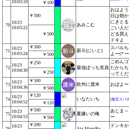
10:03:10
￥100
おはよう
￥500
日は朝か
にきとる
10/23
あみこむ
70
10:03:22
ごい人だ
￥500
どる買え
ドキよ
￥500
スバルち
10/23
新斗[にいと]
71
10:03:24
よー(*´ー
￥500
ごめんゴ
￥250
10/23
72
最強ぼっち党員
たからち
10:04:30
￥250
ってくだ
￥500
10/23
欧州に渡米
おぱよー
73
10:04:36
￥500
￥120
10/23
いなたいち
74
(無言スパチ
10:04:52
￥120
￥500
あじま～
10/23
夏嫌いの俺
75
10:04:53
ー
￥500
￥200
ドンキか
10/23
76
Ata-MamiRu