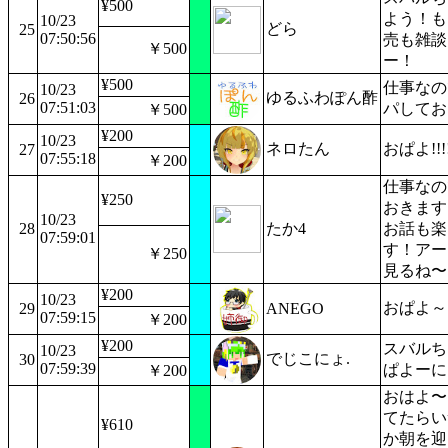
¥500
よう！も
10/23
どら
25
07:50:56
売も雑談
￥500
ー！
¥500
仕事なの
10/23
ゆるふわぽん酢
26
07:51:03
パしてお
￥500
¥200
10/23
ネロたん
おぱよ!!!!!!
27
07:55:18
￥200
仕事なの
¥250
おきます
10/23
28
たか4
お話も楽
07:59:01
す！アー
￥250
見るね〜
¥200
10/23
おぱよ～
29
ANEGO
07:59:15
￥200
¥200
スバルち
10/23
でじこにょ.
30
07:59:39
ぱよーに
￥200
おはよ〜
てたらい
¥610
か朝を迎