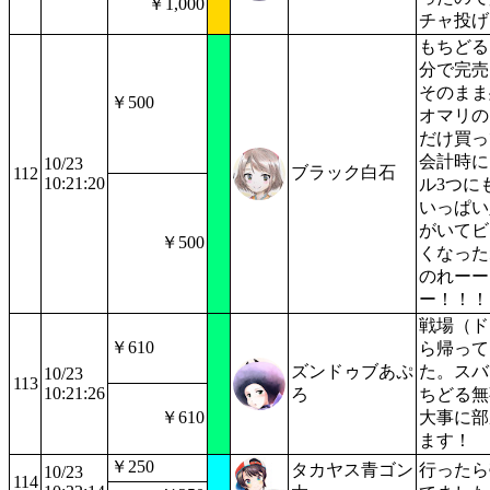
￥1,000
チャ投げ
もちどる
分で完売
そのまま
￥500
オマリの
だけ買っ
会計時に
10/23
ブラック白石
112
10:21:20
ル3つに
いっぱい
がいてビ
￥500
くなった
のれーー
ー！！！
戦場（ド
￥610
ら帰って
ズンドゥブあぷ
た。スバ
10/23
113
10:21:26
ろ
ちどる無
￥610
大事に部
ます！
￥250
タカヤス青ゴン
行ったら
10/23
114