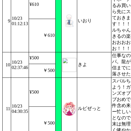
¥610
るみ買い
ら先にス
ておきま
10/23
いおり
9
01:12:13
す！！！
ルちゃん
￥610
きるの楽
おおおお
お！！！
仕事なの
¥500
パ。龍が
10/23
きよ
10
02:37:46
信までに
￥500
落させた
スバルち
よう！ガ
¥500
ンズオブ
ブおめで
件含め来
10/23
ルピぜっと
11
04:30:35
ー忙しい
となので
￥500
末は無理
く健やか