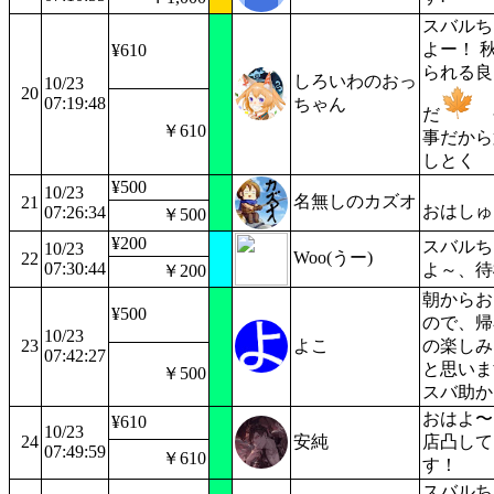
スバルち
よー！ 
¥610
られる良
しろいわのおっ
10/23
20
07:19:48
ちゃん
だ
￥610
事だから
しとく
¥500
10/23
名無しのカズオ
21
おはしゅ
07:26:34
￥500
¥200
スバルち
10/23
Woo(うー)
22
07:30:44
よ～、待
￥200
朝からお
¥500
ので、帰
10/23
23
よこ
の楽しみ
07:42:27
と思いま
￥500
スバ助か
おはよ〜
¥610
10/23
24
安純
店凸して
07:49:59
￥610
す！
スバルち