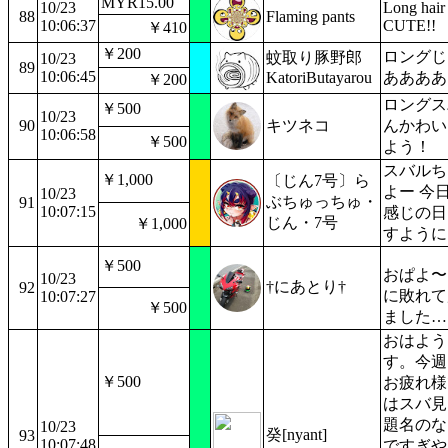
MYR15.00
10/23
Long hair
88
Flaming pants
10:06:37
CUTE!!
￥410
￥200
ロングじ
蚊取り豚野郎
10/23
89
10:06:45
KatoriButayarou
ああああ
￥200
ロングス
￥500
10/23
90
キツネコ
んかわい
10:06:58
￥500
よう！
スバルち
￥1,000
〔じん7号〕ら
よー 今
10/23
ぶちゅっちゅ・
91
10:07:15
感じの日
じん・7号
￥1,000
すように
￥500
おぱよ〜
10/23
†にあとり†
92
に敗れて
10:07:27
￥500
ました…
おはよう
す。今週
￥500
お疲れ様
はスバ見
題名のな
10/23
癸[nyant]
93
10:07:48
ですぎや