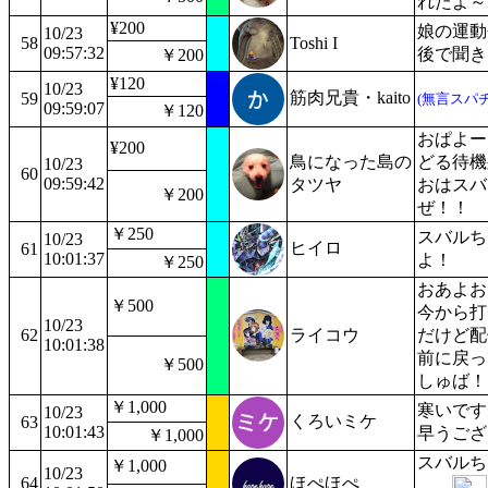
れたよ～
¥200
娘の運動
10/23
58
Toshi I
09:57:32
後で聞き
￥200
¥120
10/23
筋肉兄貴・kaito
59
(無言スパチ
09:59:07
￥120
おぱよー
¥200
鳥になった島の
どる待機
10/23
60
09:59:42
タツヤ
おはスバ
￥200
ぜ！！
￥250
スバルち
10/23
ヒイロ
61
10:01:37
よ！
￥250
おあよお
￥500
今から打
10/23
62
ライコウ
だけど配
10:01:38
前に戻っ
￥500
しゅば！
￥1,000
寒いです
10/23
くろいミケ
63
10:01:43
早うござ
￥1,000
スバルち
￥1,000
10/23
64
ほぺほぺ