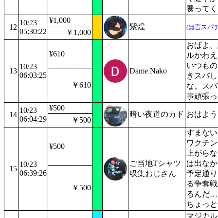
養ってく
¥1,000
10/23
紫煌
12
(無言スパチ
05:30:22
￥1,000
おぱよ。
¥610
ルかわえ
いつもの
10/23
13
Dame Nako
06:03:25
きスパし
￥610
な。スバ
事頑張っ
¥500
10/23
暗い夜道のカド
おはよう
14
06:04:29
￥500
すまない
ワクチン
¥500
上がらな
ご当地Tシャツ
は出なか
10/23
15
06:39:26
収集おじさん
予定通り
る争奪戦
￥500
るんだ…
ちょっと
マジカル