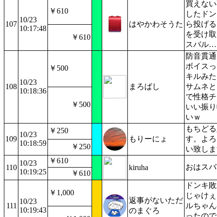
買えない
￥610
したドン
10/23
107
はやかわそうた
ら投げる
10:17:48
を受け取
￥610
スバル…
防音貫通
ボイスっ
￥500
キルみ
10/23
108
まろばし
サムネと
10:18:36
で性格チ
￥500
いい振り
いｗ
もちどる
￥250
10/23
109
もりーにょ
す。よろ
10:18:59
￥250
い致しま
￥610
10/23
おはスバ
110
kiruha
10:19:25
￥610
ドンキ敗
￥1,000
じゃけぇ
返事がないただ
10/23
111
ルちゃん
10:19:43
のまぐろ
ったので