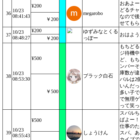
おあよー
¥200
どるチャ
10/23
36
megarobo
08:41:43
なので後
￥200
せてもら
¥200
ゆずみなとくる
10/23
おはよう
37
08:48:27
っぽー
￥200
もちどる
ジ待機中
¥500
ど、もち
ンバーそ
庫数が違
10/23
ブラック白石
38
08:53:30
バルは2
いんだっ
￥500
多い子で
で無理ゲ
って笑っ
スバルち
ぱよー！
¥500
仕事のた
10/23
39
しょうけん
スパ。あ
08:55:43
カイブで