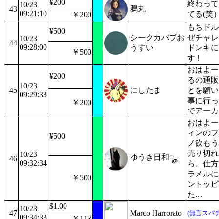
¥200
終わって
10/23
鴉丸
43
09:21:10
てる(笑
￥200
もちドル
¥500
シークカバブお
ぜチャレ
10/23
44
09:28:00
うすい
ドンキに
￥500
す！
おはよー
¥200
るの通販
10/23
45
にしたま
とを願い
09:29:33
事に行っ
￥200
でアーカ
おはよー
ィンのフ
¥500
ノ飲もう
売り切れ
10/23
ゆうき日和ೄ
46
09:32:34
ら、仕方
ラメルに
￥500
ントッピ
た…
$1.00
10/23
47
Marco Harrorato
(無言スパチ
09:34:33
￥113