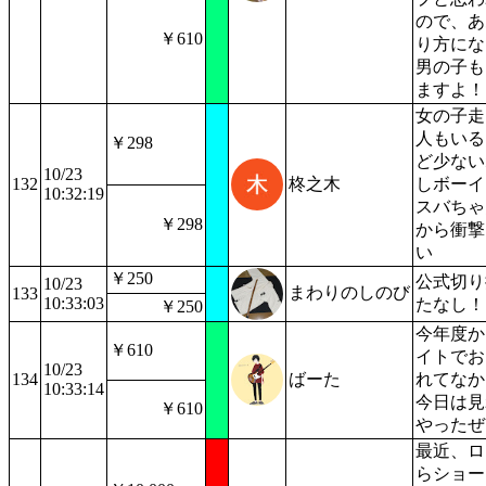
ので、あ
￥610
り方にな
男の子も
ますよ！
女の子走
人もいる
￥298
ど少ない
10/23
132
柊之木
しボーイ
10:32:19
スバちゃ
￥298
から衝撃
い
￥250
公式切り
10/23
まわりのしのび
133
10:33:03
たなし！
￥250
今年度か
￥610
イトでお
10/23
134
ばーた
れてなか
10:33:14
今日は見
￥610
やったぜ
最近、ロ
らショー