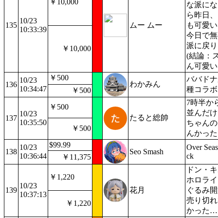
￥10,000
な派にな
ら昨日、
10/23
135
ムー ムー
も可愛い
10:33:39
今日で無
派に戻り
￥10,000
(結論：
ん可愛い
￥500
ババドナ
10/23
わかみん
136
10:34:47
種コラボ
￥500
7時半か
￥500
並んだけ
10/23
たると総帥
137
10:35:50
ちゃんの
￥500
んかった
$99.99
10/23
Over Sea
138
Seo Smash
10:36:44
ck
￥11,375
ドン・キ
￥1,220
ホロライ
10/23
139
花月
ぐるみ開
10:37:13
売り切れ
￥1,220
かった…