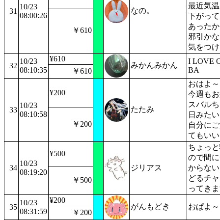
最近気温
10/23
なの。
31
08:00:26
下がって
あったか
￥610
邪引かな
気をつけ
¥610
10/23
I LOVE
みかんみかん
32
08:10:35
BA
￥610
おはよ～
¥200
今週もお
スバルち
10/23
たたみ
33
08:10:58
日みたい
￥200
自分にご
てもいい
ちょっと
¥500
ので間に
10/23
34
ジリアス
からない
08:19:20
どるチャ
￥500
ってきま
¥200
10/23
がんもどき
おぱよ～
35
08:31:59
￥200