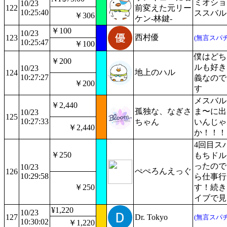
ミオショ
10/23
122
前変えた元リー
10:25:40
ススバル
￥306
ケン-林鍵-
￥100
10/23
西村優
123
(無言スパチ
10:25:47
￥100
僕はどち
￥200
ルも好き
10/23
地上のハル
124
10:27:27
義なので
￥200
す
メスバル
￥2,440
孤独な、なぎさ
ま〜に出
10/23
125
10:27:33
ちゃん
いんじゃ
￥2,440
か！！！
4回目ス
￥250
もちドル
ったので
10/23
ぺぺろんえっぐ
126
10:29:58
ら仕事行
￥250
す！続き
イブで見
¥1,220
10/23
127
Dr. Tokyo
(無言スパチ
10:30:02
￥1,220