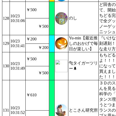
ど田舎の
￥500
て、開始
ちどる完
10/23
のし
128
10:31:06
で全グッ
￥500
ノーゲッ
ニッシュ
Yu-min【最近推
『いけな
￥200
10/23
129
しのおかげで毎
刻遅刻！
10:31:41
￥200
日が楽しい】
な走り方
もちどる
￥500
よ！！！
🐅タイガーツリ
10/23
130
になって
10:31:49
ー🌲
買えまし
￥500
た！！！
３Ｄのス
んを見る
科学の「
￥610
タンス理
うとつま
10/23
131
とこさん研究所
ランスの
10:31:52
プと思わ