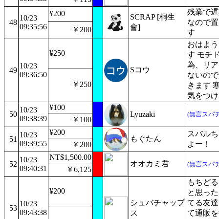
残業で遅
¥200
SCRAP [桐生
10/23
48
なので置
09:35:56
會]
￥200
す
おはよう
¥250
す モチ
為、リア
10/23
Sコウ
49
09:36:50
ないので
￥250
きます 
気をつけ
¥100
10/23
50
Lyuzaki
(無言スパチ
09:38:39
￥100
¥200
スバルち
10/23
もぐたん
51
09:39:55
よー！
￥200
NT$1,500.00
10/23
オオカミ君
52
(無言スパチ
09:40:31
￥6,125
もちどる
¥200
と思った
シュバチャップ
てる友達
10/23
53
09:43:38
ス
て通販を