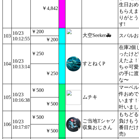
生日おめ
￥4,842
もらえま
りがとう
す!
￥200
10/23
大空Seeker🚑
スバルお
103
10:12:55
￥200
在庫2個
￥250
ったけど
えたよ！
10/23
すとねくP
104
10:13:14
ちゃ可愛
￥250
の手に渡
な〜
マーベル
￥500
件おめで
10/23
ムチキ
105
10:16:38
います！
￥500
叶いまし
もちどる
￥500
ご当地Tシャツ
負けもうし
10/23
106
10:17:07
収集おじさん
番目だけ
￥500
売)