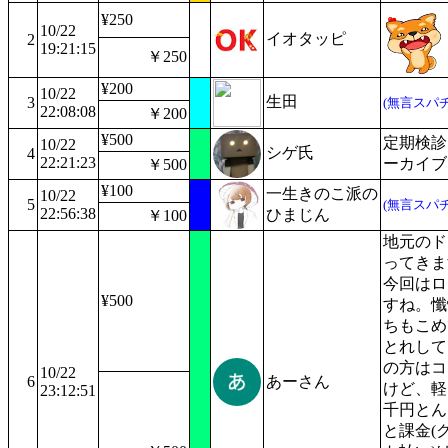
¥250
10/22
イオタッピ
2
19:21:15
￥250
¥200
10/22
生田
3
(無言スパチ
22:08:08
￥200
¥500
定期検診
10/22
シゲ氏
4
22:21:23
ーカイブ
￥500
¥100
一生きのこ派の
10/22
5
(無言スパチ
22:56:38
ひまじん
￥100
地元のド
ってきま
今回はロ
¥500
すね。懺
ちもこめ
とれして
の方はコ
10/22
6
あーさん
けど、軽
23:12:51
千円とん
と課金(