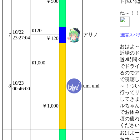
￥500
ト払い)
ね～！！
¥120
10/22
アサノ
7
(無言スパチ
23:27:04
￥120
おはよ～
近場のド
道2時間
¥1,000
でドライ
るのでア
で視聴し
10/23
8
umi umi
～！つい
00:46:00
行ってリ
してきま
ルちゃん
￥1,000
でお休み
頃の疲れ
ください
おはよー
キホーテ