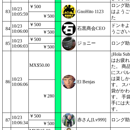
ロング助
￥500
10/23
83
GnoHito 1123
はようご
10:05:59
￥500
た
￥500
ドンキよ
10/23
石黒商会CEO
84
10:06:00
うござい
￥500
￥500
10/23
ジョニー
ロング助
85
10:06:03
￥500
¡Hola Su
はお疲れ
MX$50.00
た。 商
にスバル
は楽しか
10/23
86
El Benjas
10:06:06
す。 ス
袋がかわ
￥280
す。 手
手には大
す。
￥500
10/23
赤さん[Lv999]
ロング助
87
10:06:34
￥500