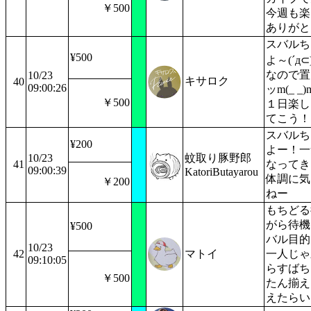
￥500
今週も楽
ありがと
スバルち
¥500
よ～(´д⊂
なので置
10/23
キサロク
40
09:00:26
ッm(_ _
￥500
１日楽し
てこう！
スバルち
¥200
よー！一
10/23
蚊取り豚野郎
41
なってき
09:00:39
KatoriButayarou
体調に気
￥200
ねー
もちどる
がら待機
¥500
バル目的
10/23
42
マトイ
一人じゃ
09:10:05
らすばち
￥500
たん揃え
えたらい