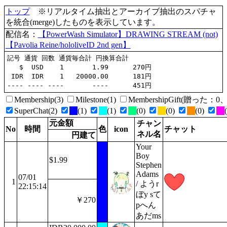
トップ
※リアルタイム抽出とアーカイブ抽出のスパチャ
を統合(merge)したものを表示しています。
配信名：
【PowerWash Simulator】DRAWING STREAM (not)
【Pavolia Reine/hololiveID 2nd gen】
記号 通貨 回数 通貨毎合計 円換算合計

   $  USD    1       1.99      270円

 IDR  IDR    1   20000.00      181円

Membership(3)
Milestone(1)
MembershipGift(贈った
SuperChat(2)
(1)
(1)
(0)
(0)
(0)
元金額
チャン
No
時間
色
icon
チャット
ネル名
円建て
Your
Boy
$1.99
Stephen
Adams
07/01
1
/ ようr
22:15:14
ぼy sて
￥270
pへん
あだms