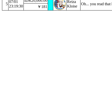
IDR20,000.00
07/01
Reiza
5
Oh... you read that
23:19:30
Kloise
￥181