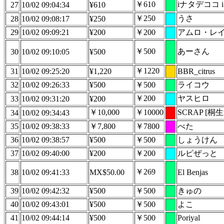
￥610
iナタデココ i
27
10/02 09:04:34
¥610
￥250
うさ
28
10/02 09:08:17
¥250
29
10/02 09:09:21
¥200
￥200
アムロ・レ
￥500
あーさん
30
10/02 09:10:05
¥500
￥1220
31
10/02 09:25:20
¥1,220
BBR_citrus
32
10/02 09:26:33
¥500
￥500
ライコウ
￥200
ヤスヒロ
33
10/02 09:31:20
¥200
￥10,000
￥10000
SCRAP [桐生
34
10/02 09:34:43
35
10/02 09:38:33
￥7,800
￥7800
べた
36
10/02 09:38:57
¥500
￥500
しょうけん
37
10/02 09:40:00
¥200
￥200
ルピぜっと
￥269
38
10/02 09:41:33
MX$50.00
El Benjas
39
10/02 09:42:32
¥500
￥500
きゅの
40
10/02 09:43:01
¥500
￥500
よこ
41
10/02 09:44:14
¥500
￥500
Poriyal