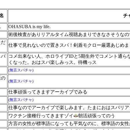
名
チ
ん
OHASUBA is my life.
術後検査がありリアルタイム視聴あまりできなさそうなの
ただ
仕事で見れないので置きスパ！剣盾モクロー厳選あじめま
スバ
コメ出来ない人、ホロライブIDと5期生外でコメント通ら
くなった。おはスバ楽しみっス。待機っス
(無言スパチャ)
派の
(無言スパチャ)
仕事頑張ってきますアーカイブでみる
(無言スパチャ)
仕事なのでアーカイブで楽しみます。たまにおはスバリア
ワクチン接種行ってきますゾイ
朝活頑張ってのう
方言の女性が標準語になっても平気なのに、標準語の女性