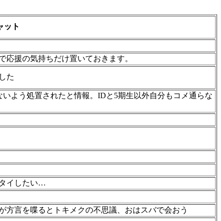
ャット
で応援の気持ちだけ置いておきます。
した
ないよう処置されたと情報。IDと5期生以外自分もコメ通らな
タイしたい…
が方言を喋るとトキメクの不思議、おはスバで会おう