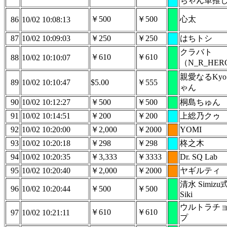
ちゃん単推
￥500
￥500
心太
86
10/02 10:08:13
87
10/02 10:09:03
￥250
￥250
はちトシ
クラバト
￥610
￥610
88
10/02 10:10:07
（N_R_HER
親愛なるKy
89
10/02 10:10:47
$5.00
￥555
ゃん
90
10/02 10:12:27
￥500
￥500
桐島ちゅん
91
10/02 10:14:51
￥200
￥200
上総乃クゥ
92
10/02 10:20:00
￥2,000
￥2000
YOMI
93
10/02 10:20:18
￥298
￥298
柊之木
94
10/02 10:20:35
￥3,333
￥3333
Dr. SQ Lab
95
10/02 10:20:40
￥2,000
￥2000
ヤギルティ
清水 Simizu
96
10/02 10:20:44
￥500
￥500
Siki
ウルトラチ
￥610
￥610
97
10/02 10:21:11
プ