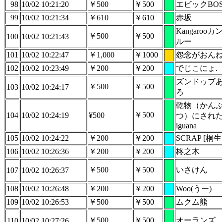
98
10/02 10:21:20
￥500
￥500
エビックBOS
99
10/02 10:21:34
￥610
￥610
赤坂
Kangarooカ
￥500
￥500
100
10/02 10:21:43
ルー
101
10/02 10:22:47
￥1,000
￥1000
怨念がおん
102
10/02 10:23:49
￥200
￥200
でじこにょ.
ズンドゥブ
￥500
￥500
103
10/02 10:24:17
ろ
乾物（かん
￥500
104
10/02 10:24:19
¥500
つ）にされ
iguana
105
10/02 10:24:22
￥200
￥200
SCRAP [桐生
106
10/02 10:26:36
￥200
￥200
柊之木
￥500
￥500
いさけん
107
10/02 10:26:37
108
10/02 10:26:48
￥200
￥200
Woo(うー)
109
10/02 10:26:53
￥500
￥500
ムクム熊
￥500
￥500
オーランズ
110
10/02 10:27:26