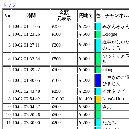
トップ
金額
時間
円建て
色
チャンネル
No
元表示
1
10/02 01:17:05
¥250
￥250
みかんみか
2
10/02 01:23:26
¥500
￥500
Eclogue
返事がない
￥200
3
10/02 01:27:11
¥200
のまぐろ
ゆっくりメ
￥500
4
10/02 01:33:34
¥500
ル
5
10/02 01:39:22
¥500
￥500
totang
一生きのこ
￥100
6
10/02 01:40:05
¥100
ひまじん
7
10/02 02:43:48
¥250
￥250
イオタッピ
8
10/02 02:54:42
£10.00
￥1499
Izaya's Hub
9
10/02 03:04:37
¥500
￥500
きよ
￥500
10
10/02 03:20:26
¥500
i i
11
10/02 03:30:00
¥200
￥200
たたみ