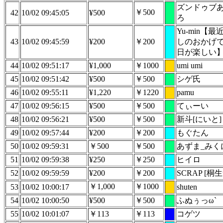
ズンドゥブ
￥500
42
10/02 09:45:05
¥500
ろ
Yu-min【最
43
10/02 09:45:59
¥200
￥200
しのおかげ
日が楽しい
44
10/02 09:51:17
¥1,000
￥1000
umi umi
45
10/02 09:51:42
¥500
￥500
シゲ氏
46
10/02 09:55:11
¥1,220
￥1220
pamu
47
10/02 09:56:15
¥500
￥500
てぃーい
48
10/02 09:56:21
¥500
￥500
新斗[にいと]
49
10/02 09:57:44
¥200
￥200
もぐたん
50
10/02 09:59:31
￥500
￥500
あずま_みく
51
10/02 09:59:38
¥250
￥250
ヒイロ
52
10/02 09:59:59
¥200
￥200
SCRAP [桐生
￥1,000
￥1000
53
10/02 10:00:17
shuten
54
10/02 10:00:50
¥500
￥500
ふぬぅっω`
55
10/02 10:01:07
￥113
￥113
コゲツ