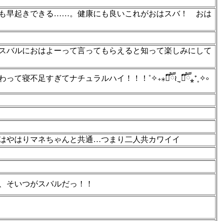
も早起きできる……。健康にも良いこれがおはスバ！ おは
スバルにおはよーって言ってもらえると知って楽しみにして
すぎてナチュラルハイ！！！˚✧₊⁎❝᷀ົཽ≀ˍ̮ ❝᷀ົཽ⁎⁺˳✧༚
ンはやはりマネちゃんと共通…つまり二人共カワイイ
、そいつがスバルだっ！！