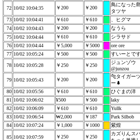
鳥になった
￥200
￥200
72
10/02 10:04:35
タツヤ
73
10/02 10:04:41
￥610
￥610
、ヒグマ
￥200
￥200
なうら
74
10/02 10:04:43
￥610
￥610
シラサド
75
10/02 10:04:44
76
10/02 10:04:44
￥5,000
￥5000
ore ore
77
10/02 10:05:24
￥500
￥500
すいーとで
ジュンゾウ
78
10/02 10:05:28
￥250
￥250
@junzou
🐅タイガー
￥200
￥200
79
10/02 10:05:43
ー🌲
80
10/02 10:05:56
￥610
￥610
ひぐまの洋
81
10/02 10:06:02
¥500
￥500
laky
82
10/02 10:06:09
￥610
￥610
Yullk
83
10/02 10:06:54
₩2,000
￥187
Park Silbob
84
10/02 10:07:24
￥1,000
￥1000
紫煌
カズりんス
￥250
￥250
85
10/02 10:07:59