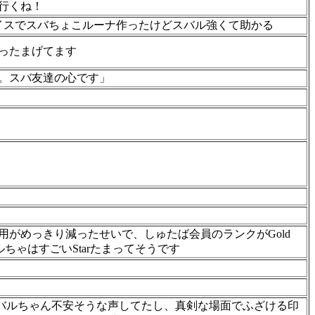
行くね！
ァイスでスバちょこルーナ作ったけどスバル強くて助かる
ったまげてます
。スバ友達の心です」
がめっきり減ったせいで、しゅたば会員のランクがGold
 スバルちゃはすごいStarたまってそうです
バルちゃん不安そうな声してたし、真剣な場面でふざける印