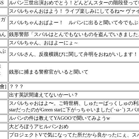
S
ルパン三世出演おめでとう！どんどんスターの階段登って
スバルちゃんおはよう！ ライブ楽しみにしてるね〜 ヴ
ンガ
スバルちゃんおぱよー！ ルパンに出ると聞いて今でもぶ
ねん
銭形警部「スバルはとんでもないものを盗んでいきました
スバルちゃん、おはよーにょ～
あぷ
スバルさん、反復横跳びに関して弁明をおねがいします！
ぶ
銭形に捕まる警察官がいると聞いて
た
會]
？？？
出す英訳間違えてないかーい？
スバルちゃおはよ〜。ご時世柄、しゅたーばっくしゅの利用
starだったのがGreen starに下がっちゃいました(´･ω･`)
ルパンの件は教えてYAGOOで聞いてみようw
大どろぼうアヒルパンおめ
プロジェクトVで気になってた所だから良かったにぇ、ス