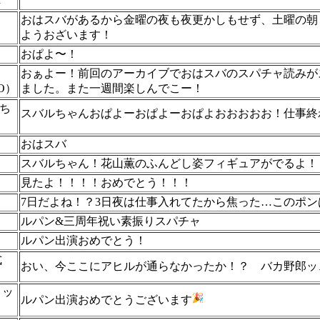
し
おはスバがあるから金曜の夜も夜更かしもせず、土曜の朝
ようおざいます！
おぱよ〜！
おぁよー！前回のアーカイブでおはスバのスパチャ読みが
O）
ました。また一週間楽しんでこー！
oち
スバルちゃんおぱよーおぱよーおぱよおおおおお！仕事終わって寝不足
おはスバ
スバルちゃん！花山薫のふんどし姿フィギュアがでるよ！
見たよ！！！！おめでとう！！！
7日だよね！？3日夜は仕事入れてたから焦った…このポ
ルパン&三周年祝い素振りスパチャ
ルパン出演おめでとう！
式
おい、今ここにアヒルが通らなかったか！？ バカ野郎ッ
ョッ
ルパン出演おめでとうございます