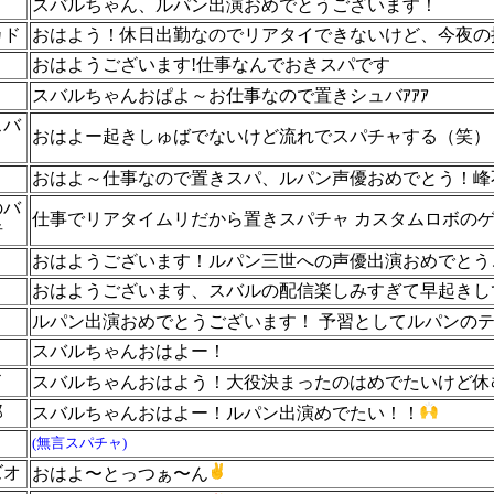
スバルちゃん、ルパン出演おめでとうございます！
カド
おはよう！休日出勤なのでリアタイできないけど、今夜の
おはようございます!仕事なんでおきスパです
スバルちゃんおぱよ～お仕事なので置きシュバｱｱｱ
スバ
おはよー起きしゅばでないけど流れでスパチャする（笑）
おはよ～仕事なので置きスパ、ルパン声優おめでとう！峰
のバ
仕事でリアタイムリだから置きスパチャ カスタムロボの
者
おはようございます！ルパン三世への声優出演おめでとう
おはようございます、スバルの配信楽しみすぎて早起きし
ルパン出演おめでとうございます！ 予習としてルパンのテ
スバルちゃんおはよー！
ド
スバルちゃんおはよう！大役決まったのはめでたいけど休
郎
スバルちゃんおはよー！ルパン出演めでたい！！
(無言スパチャ)
ズオ
おはよ〜とっつぁ〜ん