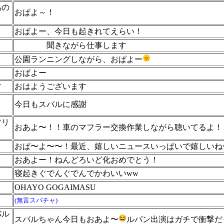
島の
おぱよ～！
おぱよー、今日も起きれてえらい！
聞きながら仕事します
公園ランニングしながら、おぱよー
おぱよー
す
おはようございます
今日もスバルに感謝
ツリ
おあよ〜！！車のマフラー交換作業しながら聴いてるよ！
おぱ〜よ〜〜！最近、嬉しいニュースいっぱいで嬉しいね
おあよー！ねんどろいど化おめでとう！
寝起きぐでんぐでんでかわいいww
OHAYO GOGAIMASU
(無言スパチャ)
バル
スバルちゃん今日もおあよ〜
ルパン出演はガチで衝撃だ