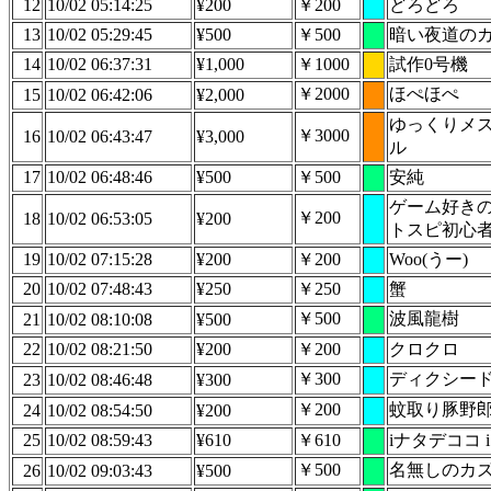
12
10/02 05:14:25
¥200
￥200
どろどろ
13
10/02 05:29:45
¥500
￥500
暗い夜道の
14
10/02 06:37:31
¥1,000
￥1000
試作0号機
￥2000
ほぺほぺ
15
10/02 06:42:06
¥2,000
ゆっくりメ
￥3000
16
10/02 06:43:47
¥3,000
ル
17
10/02 06:48:46
¥500
￥500
安純
ゲーム好き
￥200
18
10/02 06:53:05
¥200
トスピ初心
19
10/02 07:15:28
¥200
￥200
Woo(うー)
20
10/02 07:48:43
¥250
￥250
蟹
￥500
波風龍樹
21
10/02 08:10:08
¥500
22
10/02 08:21:50
¥200
￥200
クロクロ
￥300
ディクシー
23
10/02 08:46:48
¥300
￥200
蚊取り豚野
24
10/02 08:54:50
¥200
25
10/02 08:59:43
¥610
￥610
iナタデココ i
￥500
名無しのカ
26
10/02 09:03:43
¥500