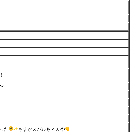
！
〜！
った
さすがスバルちゃんや