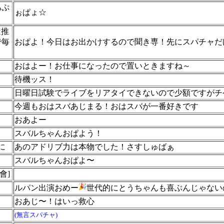
あぷ
ぉぱょ☆
近推
で毎
おぱよ！今日はお出かけするので聞き専！先にスパチャだ
】
おはよー！お仕事になったので置いときますね～
待機ッス！
日曜日試験でライブをリアタイできないので少額ですがチ
今週もおはスバあじまる！おはスバが一番好きです
おあよー
スバルちゃんおぱよう！
に
あのアドリブ力は本物でした！さすしゅばぁ
スバルちゃんおぱよ〜
會]
ルパン出演おめー
世代的にとうちゃんも喜ぶんじゃない
おあじ〜！はいっ救心
(無言スパチャ)