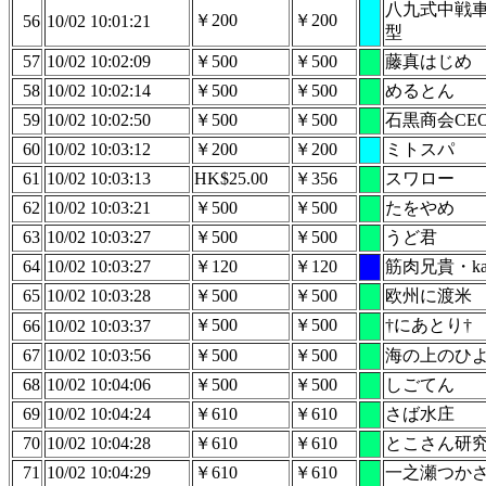
八九式中戦
￥200
￥200
56
10/02 10:01:21
型
57
10/02 10:02:09
￥500
￥500
藤真はじめ
58
10/02 10:02:14
￥500
￥500
めるとん
59
10/02 10:02:50
￥500
￥500
石黒商会CE
60
10/02 10:03:12
￥200
￥200
ミトスパ
61
10/02 10:03:13
HK$25.00
￥356
スワロー
62
10/02 10:03:21
￥500
￥500
たをやめ
63
10/02 10:03:27
￥500
￥500
うど君
64
10/02 10:03:27
￥120
￥120
筋肉兄貴・kai
65
10/02 10:03:28
￥500
￥500
欧州に渡米
￥500
￥500
†にあとり†
66
10/02 10:03:37
67
10/02 10:03:56
￥500
￥500
海の上のひ
68
10/02 10:04:06
￥500
￥500
しごてん
69
10/02 10:04:24
￥610
￥610
さば水庄
70
10/02 10:04:28
￥610
￥610
とこさん研
71
10/02 10:04:29
￥610
￥610
一之瀬つか