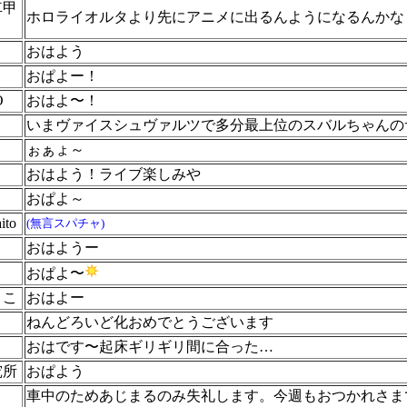
車甲
ホロライオルタより先にアニメに出るんようになるんかな
おはよう
おぱよー！
O
おはよ〜！
いまヴァイスシュヴァルツで多分最上位のスバルちゃんの
ぉぁょ～
おはよう！ライブ楽しみや
おぱよ～
to
(無言スパチャ)
おはようー
おぱよ〜
よこ
おはよー
ねんどろいど化おめでとうございます
おはです〜起床ギリギリ間に合った…
究所
おぱよう
さ
車中のためあじまるのみ失礼します。今週もおつかれさま