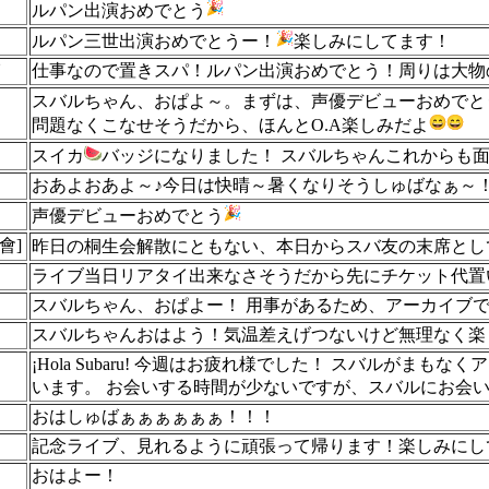
ルパン出演おめでとう
ルパン三世出演おめでとうー！
楽しみにしてます！
イ
仕事なので置きスパ！ルパン出演おめでとう！周りは大物
スバルちゃん、おぱよ～。まずは、声優デビューおめでと
問題なくこなせそうだから、ほんとO.A楽しみだよ
スイカ
バッジになりました！ スバルちゃんこれからも
おあよおあよ～♪今日は快晴～暑くなりそうしゅばなぁ～
声優デビューおめでとう
會]
昨日の桐生会解散にともない、本日からスバ友の末席とし
ライブ当日リアタイ出来なさそうだから先にチケット代置
スバルちゃん、おぱよー！ 用事があるため、アーカイブ
スバルちゃんおはよう！気温差えげつないけど無理なく楽
¡Hola Subaru! 今週はお疲れ様でした！ スバルが
います。 お会いする時間が少ないですが、スバルにお会い
おはしゅばぁぁぁぁぁぁ！！！
記念ライブ、見れるように頑張って帰ります！楽しみにし
おはよー！