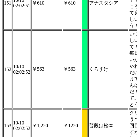
10/10
151
￥610
￥610
アナスタシア
02:02:51
こ
て
し
う
い
し
て
毎
い
ゃ
10/10
￥563
￥563
くろすけ
152
02:02:52
だ
け
ん
だ
て
と
ク
う
10/10
153
￥1,220
￥1220
普段は松本
回
02:02:52
す