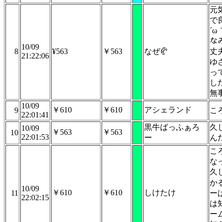
元
で
´ω
な
10/09
8
¥563
￥563
なぜ🥐
丈
21:22:06
ゆ
っ
した
無
10/09
￥610
￥610
アシェランド
9
こ
22:01:41
黒牛ばっふぁろ
久
10/09
￥563
￥563
10
22:01:53
ー
ん
こ
な
久
か
10/09
￥610
￥610
しけたけ
11
ー
22:02:15
は
ー