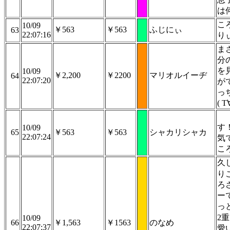
は
こ
10/09
￥563
￥563
ふじにぃ
63
22:07:16
りぃ
ま
分
を
10/09
￥2,200
￥2200
マリオルイーヂ
64
22:07:20
が
っ
( T
す
10/09
65
￥563
￥563
シャカリシャカ
22:07:24
気
こ
久
り
ろ
ー
っ
2
10/09
66
￥1,563
￥1563
のなめ
22:07:37
愛