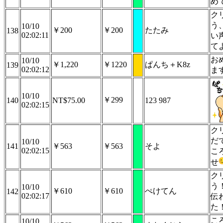
め
ク
う
10/10
￥200
￥200
たたみ
138
02:02:11
い
て
お
10/10
￥1,220
￥1220
ぱんち＋K8z
139
02:02:12
ま
10/10
￥299
140
NT$75.00
123 987
02:02:15
ク
だ
10/10
141
￥563
￥563
そよ
02:02:15
こ
せ
ク
う
10/10
￥610
￥610
ぺけてん
142
02:02:17
伝
た
こ
10/10