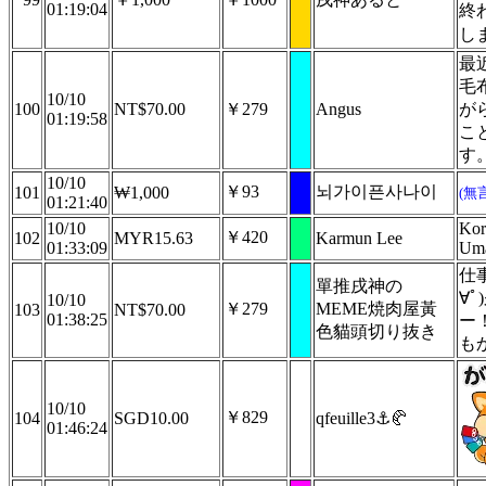
01:19:04
終
し
最
毛
10/10
100
NT$70.00
￥279
Angus
が
01:19:58
こ
す
10/10
￥93
뇌가이픈사나이
101
₩1,000
(無
01:21:40
10/10
Kor
￥420
102
MYR15.63
Karmun Lee
01:33:09
Uma
仕
單推戌神の
∀
10/10
￥279
MEME焼肉屋黃
103
NT$70.00
01:38:25
ー
色貓頭切り抜き
も
10/10
￥829
104
SGD10.00
qfeuille3⚓🥐
01:46:24