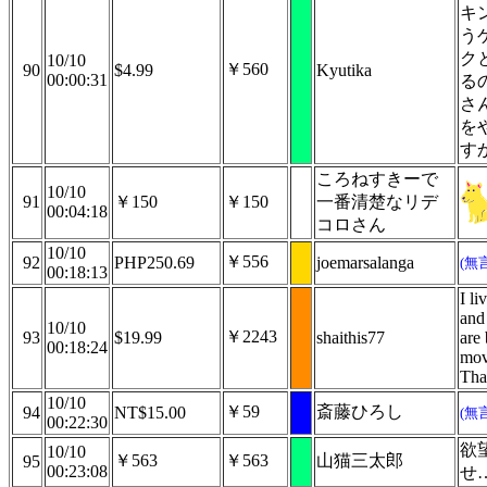
キ
う
ク
10/10
￥560
90
$4.99
Kyutika
00:00:31
る
さ
を
す
ころねすきーで
10/10
91
￥150
￥150
一番清楚なリデ
00:04:18
コロさん
10/10
￥556
92
PHP250.69
joemarsalanga
(無
00:18:13
I l
and
10/10
￥2243
93
$19.99
shaithis77
are 
00:18:24
mov
Tha
10/10
￥59
斎藤ひろし
94
NT$15.00
(無
00:22:30
欲
10/10
￥563
￥563
山猫三太郎
95
00:23:08
せ