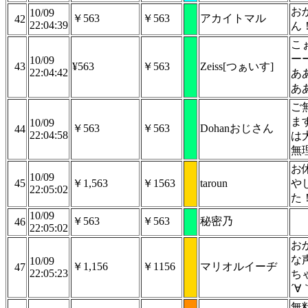
お
10/09
￥563
￥563
アカイトマル
42
22:04:39
ん
こ
ー
10/09
43
¥563
￥563
Zeiss[つぁいす]
22:04:42
あ
あ
ご
ま
10/09
￥563
￥563
Dohanおじさん
44
22:04:58
は
無
お
10/09
45
￥1,563
￥1563
taroun
や
22:05:02
た
10/09
￥563
￥563
秘密乃
46
22:05:02
お
な
10/09
￥1,156
￥1156
マリオルイーヂ
47
22:05:23
ち
´∀
無