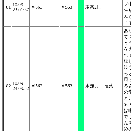
ブ
10/09
81
￥563
￥563
麦茶2世
23:01:37
生
ん
ま
あ
て
と
を
れ
嬉
時
っ
思
10/09
82
￥563
￥563
水無月 唯葉
ろ
23:09:52
の
と
S
は
で
ん
め