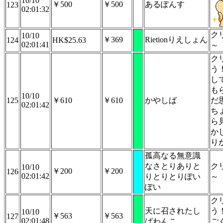
10/10
￥500
￥500
あるぽんす
123
02:01:32
ク
10/10
￥369
Rietionりえしょん
124
HK$25.63
02:01:41
～
ク
う
し
も
10/10
125
￥610
￥610
かやしば
だ
02:01:42
ち
ら
か
り
孤高なる無意識
なさとりありと
ク
10/10
￥200
￥200
126
02:01:42
りとりとりぽい
～
ぽい
ク
天に召されたし
う
10/10
￥563
￥563
127
02:01:48
ばわんこ
ご