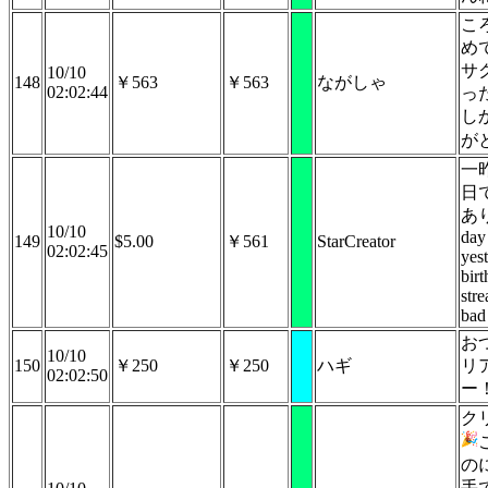
こ
め
サ
10/10
148
￥563
￥563
ながしゃ
02:02:44
っ
し
が
一
日
あ
10/10
day
149
$5.00
￥561
StarCreator
02:02:45
yes
bir
str
bad
お
10/10
150
￥250
￥250
ハギ
リ
02:02:50
ー
ク
の
手