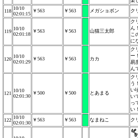
楽
10/10
￥563
￥563
メガショボン
ク
118
02:01:15
ク
ん
10/10
￥563
￥563
山猫三太郎
119
02:01:18
こ
に
ク
ー
10/10
￥563
￥563
カカ
120
02:01:29
易
ん
ク
う
い
10/10
￥500
￥500
とあまる
121
02:01:30
い
っ
い
10/10
￥563
￥563
なまねこ
ク
122
02:01:30