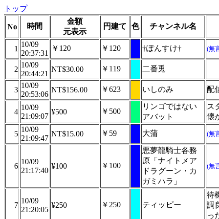
トップ
金額
時間
円建て
色
チャンネル名
No
元表示
10/09
￥120
￥120
†ぽんすけ†
1
(無
20:37:31
10/09
￥119
二番兎
2
NT$30.00
20:44:21
10/09
￥623
いしのみ
配
3
NT$156.00
20:53:06
リンゴではない
ス
10/09
￥500
4
¥500
21:09:07
アバット
懐
10/09
￥59
大蒲
5
NT$15.00
(無
21:09:47
悪夢龍騎士各務
原「ナイトメア
10/09
￥100
6
¥100
(無
21:17:40
ドラグーン・カ
ガミハラ」
待
10/09
￥250
ティッピー
7
¥250
調
21:20:05
っ