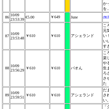
か
を
10/09
￥649
86
€5.00
June
(無
23:53:39
こ
元
10/09
￥610
￥610
アシェランド
い
87
23:53:48
い
す
こ
楽
や
10/09
88
￥610
￥610
パオん
生
23:56:29
ろ
さ
た
だ
10/09
89
￥610
￥610
アシェランド
さ
23:59:51
い
「