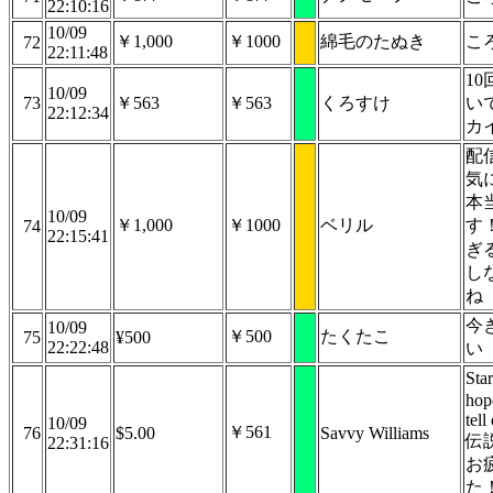
22:10:16
10/09
￥1,000
￥1000
綿毛のたぬき
こ
72
22:11:48
1
10/09
73
￥563
￥563
くろすけ
い
22:12:34
カ
配
気
本
10/09
￥1,000
￥1000
ベリル
す
74
22:15:41
ぎ
し
ね
今
10/09
￥500
たくたこ
75
¥500
22:22:48
い
St
hop
tel
10/09
￥561
76
$5.00
Savvy Williams
伝説
22:31:16
お
た