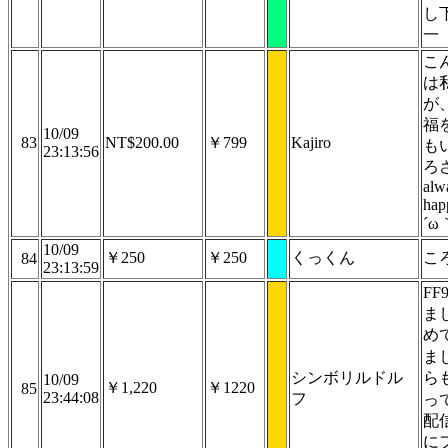
し
一
こ
は
が
福
10/09
83
NT$200.00
￥799
Kajiro
も
23:13:56
ろ
alw
hap
´ω
10/09
￥250
￥250
くっくん
こ
84
23:13:59
F
ま
め
ま
シンボリルドル
ら
10/09
￥1,220
￥1220
85
23:44:08
フ
っ
配
に