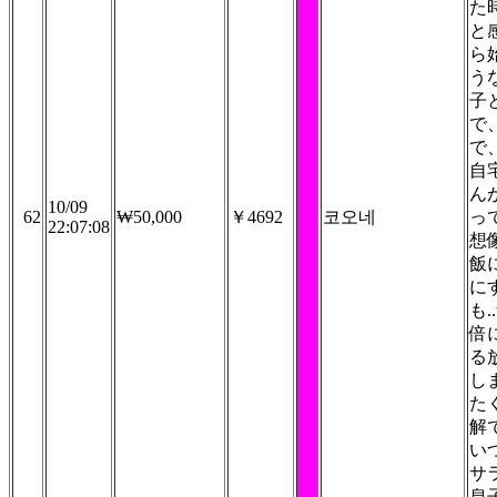
た
と
ら
う
子
で
で
自
ん
10/09
62
₩50,000
￥4692
코오네
っ
22:07:08
想
飯
に
も.
倍
る
し
たく
解
い
サラ
息