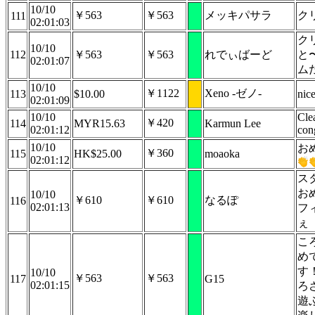
10/10
￥563
￥563
メッキパサラ
ク
111
02:01:03
ク
10/10
112
￥563
￥563
れでぃばーど
と
02:01:07
ム
10/10
￥1122
Xeno -ゼノ-
113
$10.00
nice
02:01:09
10/10
Cle
￥420
114
MYR15.63
Karmun Lee
02:01:12
con
10/10
お
￥360
115
HK$25.00
moaoka
02:01:12
ス
お
10/10
￥610
￥610
なるぽ
116
02:01:13
フ
ぇ
こ
め
す
10/10
￥563
￥563
117
G15
02:01:15
ろ
遊