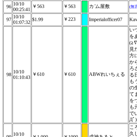
10/10
￥563
￥563
カ ̋ム屋敷
96
(無
00:25:41
10/10
￥223
97
$1.99
Imperialofficer07
Kaw
01:07:32
い
を
(≧
見
方
か
ろ
10/10
￥610
￥610
ABWれいちぇる
98
る
01:10:43
も
の
て
を
も
で
Дﾟ)
こ
久
10/10
99
￥1,000
￥1000
戌神あると