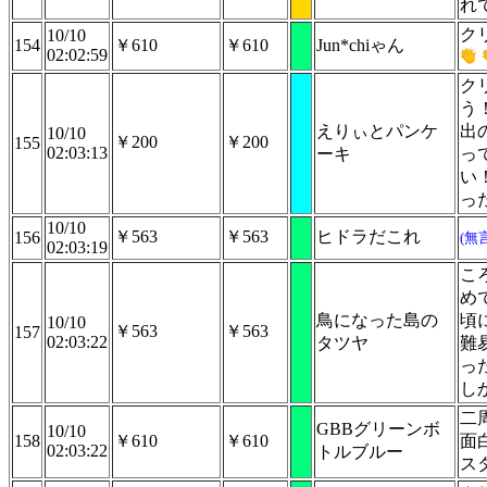
れ
ク
10/10
154
￥610
￥610
Jun*chiゃん
02:02:59
ク
う
えりぃとパンケ
出
10/10
￥200
￥200
155
02:03:13
ーキ
っ
い
っ
10/10
￥563
￥563
ヒドラだこれ
156
(無
02:03:19
こ
め
鳥になった島の
頃
10/10
￥563
￥563
157
02:03:22
タツヤ
難
っ
し
二
GBBグリーンボ
10/10
158
￥610
￥610
面
02:03:22
トルブルー
ス