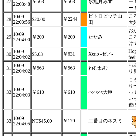
27
￥563
￥563
水無月みず
ー
22:03:48
ー
ピトロビッチ山
こ
10/09
￥2244
28
$20.00
22:03:56
田
大
お
10/09
29
￥200
￥200
たたみ
こ
22:04:00
け
Hop
10/09
￥631
Xeno -ゼノ-
30
$5.63
22:04:02
feel
お
10/09
￥563
￥563
ねむねむ
31
22:04:02
り
こ
り
10/09
32
￥610
￥610
べべべ大臣
っ
22:04:03
い
遊
10/09
￥179
二番目のネズミ
33
NT$45.00
22:04:05