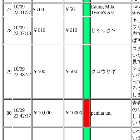
I a
10/09
Eating Mike
￥561
77
$5.00
22:31:57
Tyson's Ass
str
キ
フ
10/09
￥610
￥610
じゃっき〜
78
22:37:13
声
ば
ス
い
見
ン
10/09
￥500
￥500
クロウサギ
79
22:38:52
い
っ
ろ
し
青
の
10/09
￥10,000
￥10000
80
paniita uni
22:42:17
し
い
い
い