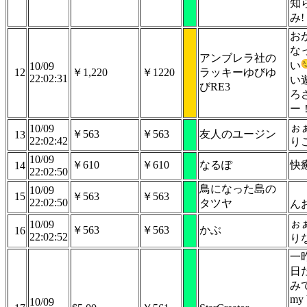
知
み!
お
な
アンブレラ社の
い
10/09
12
￥1,220
￥1220
ラッキーゆびゆ
22:02:31
い
びRE3
ろ
ー
ぉ
10/09
￥563
￥563
友人のユージン
13
22:02:42
り
10/09
￥610
￥610
なるぽ
快
14
22:02:50
鳥になった島の
10/09
15
￥563
￥563
22:02:50
タツヤ
ん
ぉ
10/09
￥563
￥563
かぶ
16
22:02:52
り
一
日
みて
my 
10/09