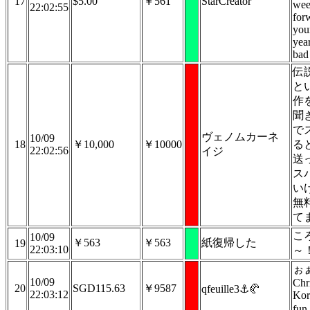
17
$5.00
￥561
StarCreator
wee
22:02:55
for
you
year
bad
伝
と
作
聞
で
ヴェノムカーネ
10/09
18
￥10,000
￥10000
る
22:02:56
イジ
送
ス
い
無
て
こ
10/09
￥563
￥563
紙復帰した
19
22:03:10
～
ぉぁ
10/09
Chr
20
SGD115.63
￥9587
qfeuille3⚓🥐
22:03:12
Kor
fun