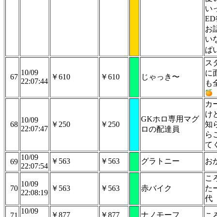
い
E
お
い
ぱ
ス
10/09
に
67
￥610
￥610
じゃっき〜
22:07:44
も
カ
け
GKホロ専用マグ
10/09
68
￥250
￥250
知
22:07:47
ロの配達員
ら
て
10/09
￥563
￥563
グラトニー
お
69
22:07:54
こ
10/09
70
￥563
￥563
赤バイク
た
22:08:19
代
10/09
￥877
￥877
ナノモーフ
71
こ