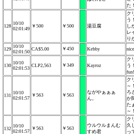
た
ク
う
10/10
128
￥500
￥500
湯豆腐
し
02:01:49
レ
り
10/10
￥450
129
CA$5.00
Kebby
nice
02:01:50
ク
10/10
￥349
130
CLP2,563
Kayroz
う！
02:01:53
fun
ク
～
ながやぁぁぁ
ろ
10/10
￥563
￥563
131
02:01:57
ん。
か
た
～
ク
ウルウルまんむ
久
10/10
￥563
￥563
132
02:01:57
すめ君
っ