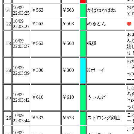
お
10/09
￥563
￥563
かばねかばね
21
22:03:25
て
10/09
￥563
￥563
めるとん
22
22:03:27
ぉ
ん
10/09
￥563
￥563
楓狐
23
22:03:27
嬉
り
お
ー
10/09
￥300
￥300
Kボーイ
24
22:03:39
っ
ー
し
ろさん
10/09
￥610
￥610
うぃんど
25
22:03:42
`*
っ
こ
10/09
￥533
￥533
ストロング剣山
26
22:03:44
ー
こ
10/09