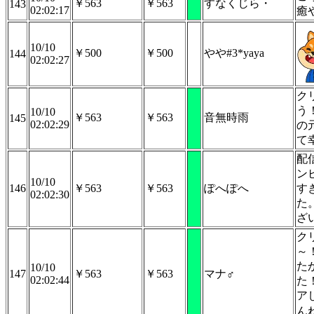
￥563
￥563
すなくじら・
143
02:02:17
癒
10/10
￥500
￥500
やや#3*yaya
144
02:02:27
ク
う
10/10
￥563
￥563
音無時雨
145
02:02:29
の
て
配
ン
10/10
146
￥563
￥563
ぽへぽへ
す
02:02:30
た
ざ
ク
～
た
10/10
147
￥563
￥563
マナ♂
02:02:44
た
ア
ん