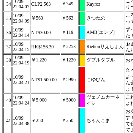
こ
10/09
￥349
34
CLP2,563
Kayroz
22:04:07
り
こ
10/09
￥563
￥563
きつねの
35
22:04:09
っ
ず
10/09
￥119
AMB[エンブ]
36
NT$30.00
22:04:14
た
ぉ
10/09
￥2253
Rietionりえしょん
37
HK$156.30
22:04:15
ん
10/09
￥1,220
￥1220
ダブルダブル
38
お
22:04:19
久
よ
10/09
￥5996
こゆびん
39
NT$1,500.00
22:04:21
ん
よ
ヴェノムカーネ
こ
10/09
￥5,000
￥5000
40
22:04:24
イジ
よ
お
す
10/09
￥250
￥250
ちゃんこま
41
22:04:38
て
て