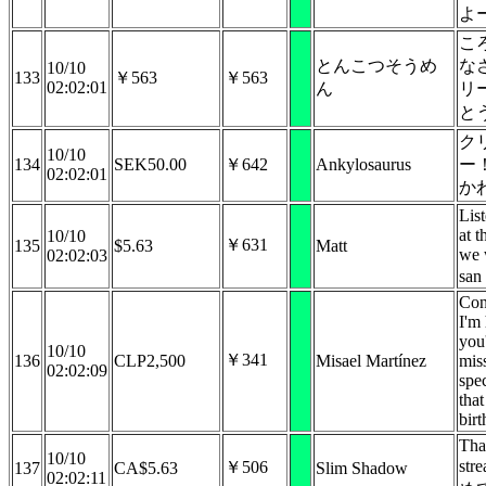
よ
こ
とんこつそうめ
な
10/10
133
￥563
￥563
02:02:01
ん
リ
と
ク
10/10
134
SEK50.00
￥642
Ankylosaurus
ー
02:02:01
か
Lis
at 
10/10
￥631
135
$5.63
Matt
we 
02:02:03
san
Con
I'm
you'
10/10
￥341
136
CLP2,500
Misael Martínez
miss
02:02:09
spe
tha
bir
Tha
10/10
str
￥506
137
CA$5.63
Slim Shadow
02:02:11