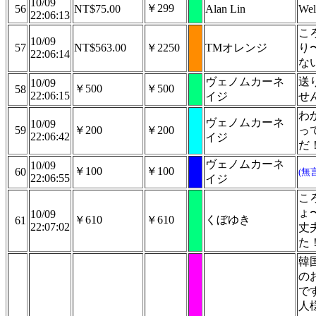
10/09
￥299
56
NT$75.00
Alan Lin
Wel
22:06:13
こ
10/09
57
NT$563.00
￥2250
TMオレンジ
り
22:06:14
な
ヴェノムカーネ
送
10/09
￥500
￥500
58
22:06:15
イジ
せ
わ
ヴェノムカーネ
10/09
59
￥200
￥200
っ
22:06:42
イジ
だ
ヴェノムカーネ
10/09
￥100
￥100
60
(無
22:06:55
イジ
こ
ょ
10/09
￥610
￥610
くぼゆき
61
22:07:02
丈
た
韓
の
で
人