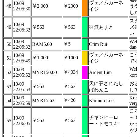
ヴェノムカーネ
10/09
48
￥2,000
￥2000
う
22:05:30
イジ
し
ス
10/09
49
￥563
￥563
羽無あすと
ズ
22:05:32
い
10/09
Wel
￥5
50
BAM5.00
Crim Rui
22:05:32
dan
ヴェノムカーネ
こ
10/09
￥1,000
￥1000
51
22:05:49
イジ
で
Wel
10/09
￥4034
52
MYR150.00
Ardent Lim
22:05:52
kor
天に召されたし
お
10/09
￥563
￥563
53
22:05:53
ばわんこ
し
10/09
Kor
￥420
54
MYR15.63
Karmun Lee
22:05:59
ver
こ
チキンヒーロ
～
10/09
￥563
￥563
55
22:06:05
ー・トモユキ
か
か