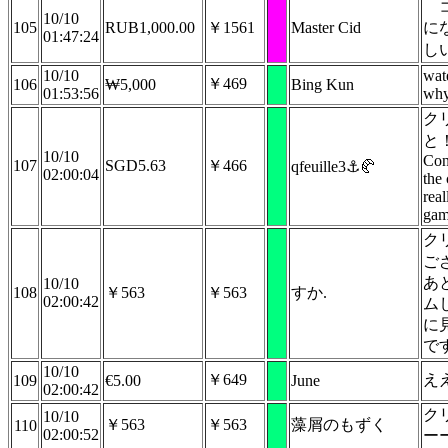
10/10
105
RUB1,000.00
￥1561
Master Cid
に
01:47:24
し
10/10
wate
￥469
106
₩5,000
Bing Kun
01:53:56
why
ク
と
10/10
Con
107
SGD5.63
￥466
qfeuille3⚓🥐
02:00:04
the 
real
gam
ク
ご
あ
10/10
108
￥563
￥563
すか.
02:00:42
ム
に
で
10/10
￥649
え
109
€5.00
June
02:00:42
ク
10/10
￥563
￥563
藻屑のもずく
110
02:00:52
ー