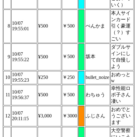
いく）
本人サイ
ンカード
10/07
8
¥500
￥500
ぺんかま
引く豪運
19:55:01
（？）す
ごい
ダブルサ
インにし
10/07
￥500
坂本
9
¥500
19:55:22
て自慢し
よう
10/07
おめっと
10
¥250
￥250
bullet_noize
19:55:23
w
幸性能ロ
10/07
11
¥500
￥500
わちゅう
ボ子さん
19:56:37
凄い
おめでと
10/07
12
¥3,000
￥3000
ふじさん
うござい
20:11:15
ます
大空警察
にいこう