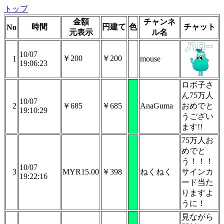
トップ
金額
チャンネ
時間
円建て
色
チャット
No
元表示
ル名
10/07
￥200
￥200
1
mouse
19:06:23
ロボ子さ
ん75万人
10/07
2
￥685
￥685
AnaGuma
おめでと
19:10:29
うござい
ます!!
75万人お
めでと
う！！！
10/07
3
MYR15.00
￥398
ねくねく
サインカ
19:22:16
ード当た
りますよ
うに！
見ながら