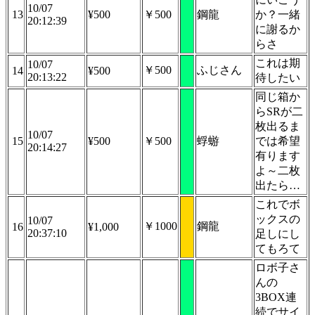
10/07
13
¥500
￥500
鋼龍
か？一緒
20:12:39
に謝るか
らさ
これは期
10/07
￥500
ふじさん
14
¥500
20:13:22
待したい
同じ箱か
らSRが二
枚出るま
10/07
15
¥500
￥500
蜉蝣
では希望
20:14:27
有ります
よ～二枚
出たら…
これでボ
ックスの
10/07
￥1000
鋼龍
16
¥1,000
20:37:10
足しにし
てもろて
ロボ子さ
んの
3BOX連
続でサイ