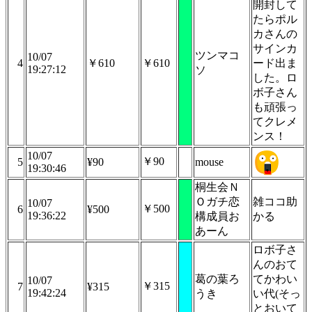
開封して
たらポル
カさんの
サインカ
ツンマコ
10/07
4
￥610
￥610
ード出ま
19:27:12
ソ
した。ロ
ボ子さん
も頑張っ
てクレメ
ンス！
10/07
￥90
5
¥90
mouse
19:30:46
桐生会Ｎ
Ｏガチ恋
雑ココ助
10/07
￥500
6
¥500
19:36:22
構成員お
かる
あーん
ロボ子さ
んのおて
葛の葉ろ
てかわい
10/07
￥315
7
¥315
19:42:24
うき
い代(そっ
とおいて