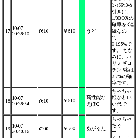
ン(SP)3枚
引きは、
1/8BOXの
確率を3連
10/07
17
¥610
￥610
うど
続なの
20:38:10
で、
0.195%で
す。 ちな
みに、ハ
サミギロ
チン3縦は
2.7%の確
率です。
ちゃちゃ
高性能な
姫かわい
10/07
￥610
18
¥610
20:38:54
えぼQ
い代で
す。
ちゃちゃ
ちゃーー
10/07
￥500
あがるた
19
¥500
20:40:16
ー