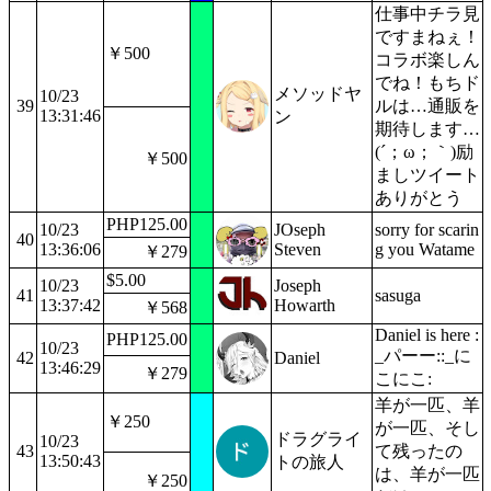
仕事中チラ見
ですまねぇ！
￥500
コラボ楽しん
でね！もちド
メソッドヤ
10/23
39
ルは…通販を
13:31:46
ン
期待します…
(´；ω；｀)励
￥500
ましツイート
ありがとう
PHP125.00
10/23
JOseph
sorry for scarin
40
13:36:06
Steven
g you Watame
￥279
$5.00
10/23
Joseph
41
sasuga
13:37:42
Howarth
￥568
Daniel is here :
PHP125.00
10/23
_パーー::_に
42
Daniel
13:46:29
￥279
こにこ:
羊が一匹、羊
￥250
が一匹、そし
ドラグライ
10/23
43
て残ったの
13:50:43
トの旅人
は、羊が一匹
￥250