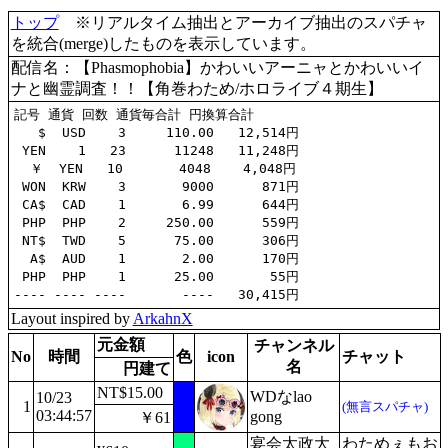
トップ
※リアルタイム抽出とアーカイブ抽出のスパチャ
を統合(merge)したものを表示しています。
配信名：【Phasmophobia】かわいいアーニャとかわいいイ
ナと幽霊調査！！【角巻わため/ホロライブ４期生】
記号 通貨 回数 通貨毎合計 円換算合計

   $  USD    3     110.00   12,514円

 YEN    1   23      11248   11,248円

  ￥  YEN   10       4048    4,048円

 WON  KRW    3       9000      871円

 CA$  CAD    1       6.99      644円

 PHP  PHP    2     250.00      559円

 NT$  TWD    5      75.00      306円

  A$  AUD    1       2.00      170円

 PHP  PHP    1      25.00       55円

Layout inspired by
ArkahnX
元金額
チャンネル
No
時間
色
icon
チャット
名
円建て
NT$15.00
WDなlao
10/23
1
(無言スパチャ)
03:44:57
gong
￥61
宴会太政大
わためぇもお