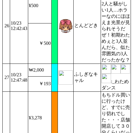
2人と騒がし
¥500
い1人…ホラ
ーなのにほほ
えま光景が見
10/23
とんどどき
26
12:42:43
られそうだ
ぜ！初期わた
めぇと3人並
￥500
んだら、似た
雰囲気の3人
だったかな？
₩2,000
ふしぎなキ
10/23
27
12:47:48
ャル
:_わため
￥193
ダンス
もちドル買い
に行ったけ
ど、すでに売
り切れでし
¥3,278
た・・・店舗
開店して３０
分くらいだっ