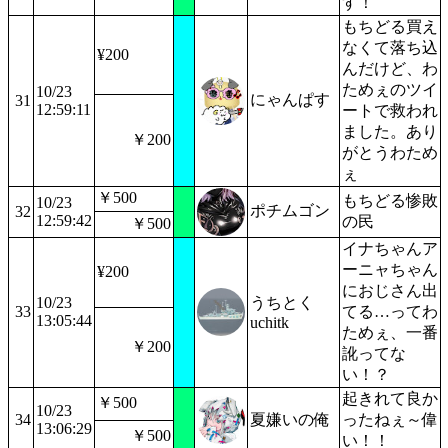
す！
もちどる買え
なくて落ち込
¥200
んだけど、わ
ためぇのツイ
10/23
にゃんぱす
31
12:59:11
ートで救われ
ました。あり
￥200
がとうわため
ぇ
￥500
もちどる惨敗
10/23
ポチムゴン
32
12:59:42
の民
￥500
イナちゃんア
ーニャちゃん
¥200
におじさん出
10/23
うちとく
33
てる…ってわ
13:05:44
uchitk
ためぇ、一番
￥200
訛ってな
い！？
起きれて良か
￥500
10/23
34
夏嫌いの俺
ったねぇ～偉
13:06:29
￥500
い！！