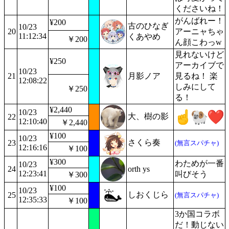
くださいね！
がんばれー！
¥200
古のひなぎ
10/23
20
アーニャちゃ
11:12:34
くあやめ
￥200
ん顔こわっw
見れないけど
¥250
アーカイブで
10/23
21
月影ノア
見るね！ 楽
12:08:22
しみにして
￥250
る！
¥2,440
10/23
大、樹の影
22
12:10:40
￥2,440
¥100
10/23
さくら奏
23
(無言スパチャ)
12:16:16
￥100
¥300
わためが一番
10/23
24
orth ys
12:23:41
叫びそう
￥300
¥100
10/23
しおくじら
25
(無言スパチャ)
12:35:33
￥100
3か国コラボ
だ！動じない