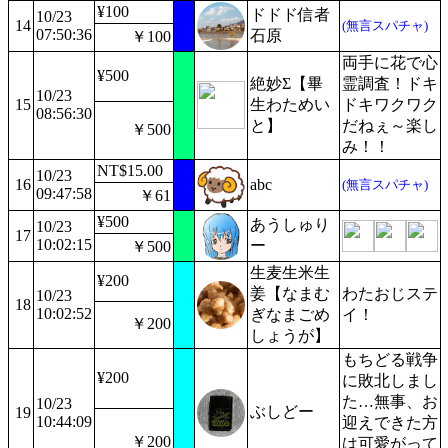
¥100
ドドド信者
10/23
14
(無言スパチャ)
07:50:36
石原
￥100
両手に花で心
¥500
絶妙Σ【畢
霊調査！ドキ
10/23
15
生わためい
ドキワクワク
08:56:30
と】
だねぇ～楽し
￥500
み！！
NT$15.00
10/23
16
abc
(無言スパチャ)
09:47:58
￥61
¥500
あうしゅり
10/23
17
10:02:15
ー
￥500
生麦生米生
¥200
姜【なまむ
わたおじステ
10/23
18
10:02:52
ぎなまごめ
イ！
￥200
しょうが】
もちどる戦争
¥200
に敗北しまし
た…無事、お
10/23
ぶしどー
19
10:44:09
迎えできた方
￥200
は可愛がって