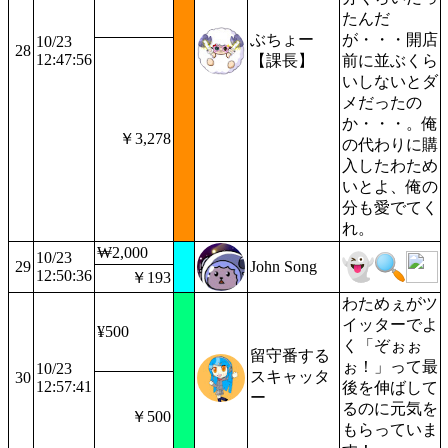
たんだ
ぶちょー
が・・・開店
10/23
28
12:47:56
【課長】
前に並ぶくら
いしないとダ
メだったの
か・・・。俺
￥3,278
の代わりに購
入したわため
いとよ、俺の
分も愛でてく
れ。
₩2,000
10/23
29
John Song
12:50:36
￥193
わためぇがツ
イッターでよ
¥500
く「ぞぉぉ
留守番する
ぉ！」って最
10/23
スキャッタ
30
12:57:41
後を伸ばして
ー
るのに元気を
￥500
もらっていま