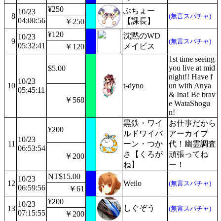
¥250
ぶちょー
10/23
8
(無言スパチャ)
04:00:56
【課長】
￥250
¥120
沈黙のWD
10/23
9
(無言スパチャ)
05:32:41
メイビス
￥120
1st time seeing
you live at mid
$5.00
night!! Have f
10/23
10
t-dyno
un with Anya
05:45:11
& Ina! Be brav
￥568
e WataShogu
n!
黒鉄・ワイ
お仕事だから
¥200
ルドワイバ
アーカイブ
10/23
11
ーン・つか
代！幽霊調査
06:53:54
さ【くろが
頑張ってね
￥200
ね】
ー！
NT$15.00
10/23
12
Weilo
(無言スパチャ)
06:59:56
￥61
¥200
10/23
しぐぞう
13
(無言スパチャ)
07:15:55
￥200