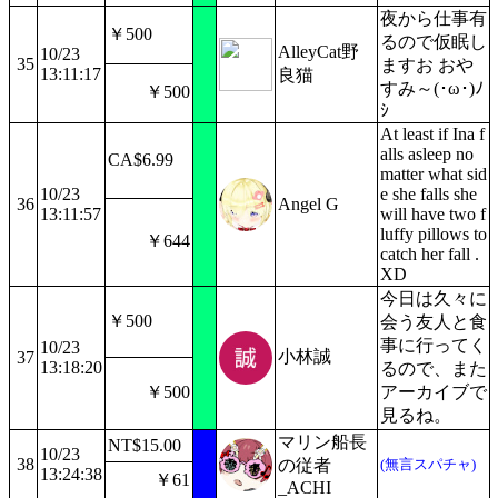
夜から仕事有
￥500
るので仮眠し
AlleyCat野
10/23
35
ますお おや
13:11:17
良猫
すみ～(･ω･)ﾉ
￥500
ｼ
At least if Ina f
alls asleep no
CA$6.99
matter what sid
10/23
e she falls she
36
Angel G
13:11:57
will have two f
luffy pillows to
￥644
catch her fall .
XD
今日は久々に
￥500
会う友人と食
事に行ってく
10/23
小林誠
37
13:18:20
るので、また
￥500
アーカイブで
見るね。
マリン船長
NT$15.00
10/23
38
の従者
(無言スパチャ)
13:24:38
￥61
_ACHI