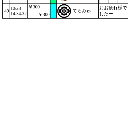
￥300
おお疲れ様で
10/23
てらみゅ
49
14:34:32
したー
￥300