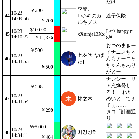
だけ……
季節。
￥200
10/23
44
Lv,342のカ
迷子保険
14:09:56
￥200
ルキノス
$100.00
10/23
Let's happy ni
45
xXninja13Xx
14:10:22
ght
￥11,376
おつのまきー
￥500
イナニスちゃ
七夕[たなば
10/23
46
んもアーニャ
14:33:53
た]
ちゃんもあり
￥500
がとー
ナンシー「リ
ア充爆発し
￥298
ろ！」 わた
10/23
47
柊之木
めいと「てぇ
14:33:54
てぇ……」
￥298
タコ「計画通
り」
₩5,000
10/23
최강싱하
48
14:34:11
￥484