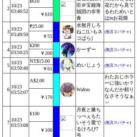
¥610
臣＠宝鐘海
花だから見て
10/23
2
03:46:52
賊団の非常
るわためいと
￥610
食
はinお花畑
水無月しろ
₱25.00
10/23
3
ねこ[いもネ
(無言スパチャ)
03:49:50
￥55
コぱら]
¥200
10/23
かーずー
4
(無言スパチャ)
03:50:25
￥200
NT$15.00
10/23
めいじょう
5
(無言スパチャ)
03:50:40
￥61
わたおじホラ
A$2.00
ーに強いか？
10/23
6
Walrus
なんだか頼り
03:52:07
なさそうなぁ
￥170
～
月夜と腋ち
¥100
っぺぇもた
10/23
7
いそう愛で
(無言スパチャ)
03:53:08
るけろぴ7
￥100
号