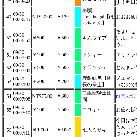
00:06:42
す！明日
星願
09/30
49
NT$30.00
￥120
Hoshinegai【ほ
おおお疲
00:06:45
っちゃん】
ちょいせ
09/30
50
￥500
￥500
キムワイプ
いよ。F
00:06:50
う。
09/30
￥500
￥500
トンキー
エリトラ
51
00:07:00
09/30
￥500
￥500
オランジェ
どんまい
52
00:07:00
赤銀緋色【団
ノエマリ
09/30
￥200
￥200
53
00:07:02
長の拳士】
うなので
白銀聖騎士団_
09/30
￥300
54
NT$75.00
(無言スパチ
00:07:08
周
09/30
￥500
￥500
コユキ♂
お疲れ様
55
00:07:10
今日は大
どんまい
09/30
￥1,000
￥1000
七人ミサキ
56
00:07:11
きっと次