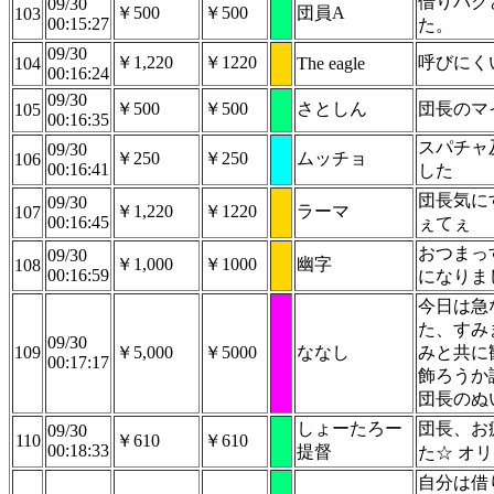
借りパク
09/30
￥500
￥500
団員A
103
00:15:27
た。
09/30
￥1,220
￥1220
呼びにく
104
The eagle
00:16:24
09/30
￥500
￥500
さとしん
団長のマ
105
00:16:35
スパチャ
09/30
￥250
￥250
ムッチョ
106
00:16:41
した
団長気に
09/30
￥1,220
￥1220
ラーマ
107
00:16:45
ぇてぇ
おつまっ
09/30
￥1,000
￥1000
幽字
108
00:16:59
になりま
今日は急
た、すみ
09/30
109
￥5,000
￥5000
ななし
みと共に
00:17:17
飾ろうか
団長のぬ
しょーたろー
団長、お
09/30
110
￥610
￥610
00:18:33
提督
た☆ オ
自分は借