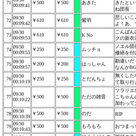
71
￥500
￥500
あきた
きたとい
00:09:41
ね団長
悲しいこ
09/30
￥610
￥610
紫羽
72
00:09:42
よ！あ、
こんばん
09/30
￥610
￥610
73
K No
00:09:53
クの新衣
ノエル団
09/30
￥250
￥250
ムッチョ
74
00:09:55
修繕を付
勘違いだ
09/30
￥200
￥200
はっしゃん
75
00:09:57
なんかB
無くした
09/30
76
￥250
￥250
とだんちょ
00:10:19
て取り行
ソラリエ
09/30
77
￥500
￥500
ただの雑音
こちゃん
00:10:22
加わって
09/30
￥500
￥500
のだ
78
RIP
00:10:39
09/30
￥500
￥500
もろもろ
おつまっ
79
00:10:43