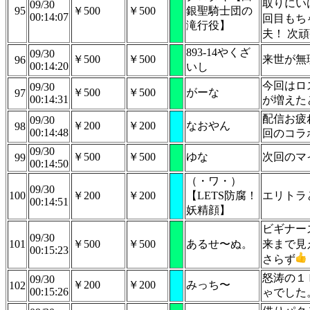
取りにい
09/30
95
￥500
￥500
銀聖騎士団の
00:14:07
回目もち
滝行役】
夫！ 次
893-14やくざ
09/30
￥500
￥500
来世が無
96
00:14:20
いし
今回はロ
09/30
￥500
￥500
がーな
97
00:14:31
が増えた
配信お疲
09/30
￥200
￥200
なおやん
98
00:14:48
回のコラ
09/30
￥500
￥500
ゆな
次回のマ
99
00:14:50
（・ワ・）
09/30
100
￥200
￥200
【LETS防腐！
エリトラ
00:14:51
妖精顔】
ビギナー
09/30
101
￥500
￥500
あるせ〜ぬ。
来まで見
00:15:23
さらず
怒涛の１
09/30
￥200
￥200
みっち〜
102
00:15:26
ゃでした