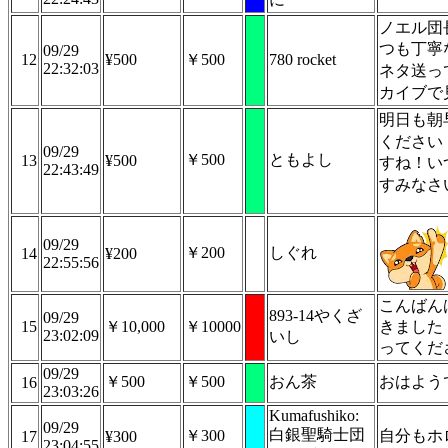
ノエル団
つも丁寧
09/29
12
¥500
￥500
780 rocket
22:32:03
ネタ送っ
カイブで
明日も朝
ください
09/29
￥500
ともよし
13
¥500
すね！い
22:43:49
すみなさ
09/29
￥200
しぐれ
14
¥200
22:55:56
こんばん
893-14やくざ
09/29
15
￥10,000
￥10000
きました
23:02:09
いし
ってくだ
09/29
￥500
￥500
おん茶
おはよう
16
23:03:26
Kumafushiko:
09/29
白銀聖騎士団
￥300
自分もホロ
17
¥300
23:04:55