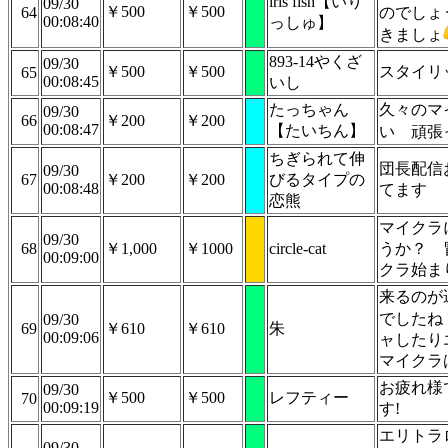
iris fish【いり
09/30
￥500
￥500
64
のでしょ
00:08:40
っしゅ】
きましょ
893-14やくざ
09/30
￥500
￥500
スタイリ
65
00:08:45
いし
たっちゃん
久々のマ
09/30
66
￥200
￥200
00:08:47
【たいちん】
い
頑張
ちぎられて伸
団長配信
09/30
67
￥200
￥200
びるタイプの
00:08:48
てます
恋熊
マイクラ
09/30
68
￥1,000
￥1000
circle-cat
うか？ 
00:09:00
クラ始ま
来るのが
でしたね
09/30
69
￥610
￥610
朱
00:09:06
ャしたり
マイクラ
お疲れ様
09/30
￥500
￥500
レフティー
70
00:09:19
す!
エリトラ
09/30