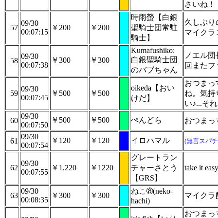
さいね！
時雨螢【白銀
久しぶり
09/30
57
￥200
￥200
聖騎士団常駐
00:07:15
マイクラ
騎士】
Kumafushiko:
ノエル団長
09/30
白銀聖騎士団
￥300
￥300
58
00:07:38
回またフ
のバブちゃん
おつまっ
oikeda【おい
09/30
59
￥500
￥500
ね。気持
00:07:45
けだ】
い♪...
09/30
￥500
￥500
ぺんどら
60
おつまっ
00:07:50
09/30
￥120
￥120
イロハマル
61
(無言スパチ
00:07:54
グレートラン
09/30
62
￥1,220
￥1220
チャーさとう
take it eas
00:07:55
【GRS】
09/30
ねこ➇(neko-
63
￥300
￥300
マイクラ
00:08:35
hachi)
おつまっ