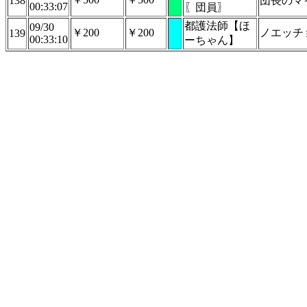
138
団長のマ
00:33:07
〖団員〗
都護法師【ほ
09/30
￥200
￥200
ノエッチ
139
00:33:10
ーちゃん】