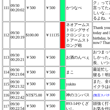
ク」って
09/30
111
￥500
￥500
かつなべ
言ってた
00:20:02
しいな…
るよね。
ネオアームス
Thank yo
トロングサイ
09/30
today and 
112
$100.00
￥11135
クロンジェッ
00:20:19
birthday, 
トアームスト
now? Than
ロング砲
おつまっ
09/30
113
￥500
￥500
お酒のんべぇ
しかった
00:20:21
長、いつ
最近忙し
09/30
114
￥500
￥500
まこ
00:21:04
寝る！明
また、全
09/30
￥500
￥500
115
yukito
00:21:32
イクラは
09/30
￥300
神のコンパス
116
NT$75.00
(無言スパチ
00:22:42
893-14やくざ
頭強く打
09/30
￥500
￥500
117
00:22:54
いし
お気を付