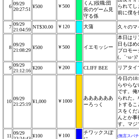
くん]役職:団
09/29
￥500
られてし
6
¥500
20:27:51
長のゲーム見
前に僕を
守る係
09/29
￥120
大蒲
7
NT$30.00
久々のマ
21:04:59
本日はリ
日もほめ
09/29
￥500
イエモッシー
8
¥500
21:08:29
プロモー
(。´･ω･)
09/29
￥200
リアタイ
9
¥200
CLIFF BEE
21:12:16
今日の1
らやらな
です。俺
ああああああ
られた。
09/29
￥1000
10
¥1,000
21:25:19
ーろっく
トするこ
スをくだ
んとか事
す。マジ
チワックスぽ
09/29
￥100
11
¥100
(無言スパチ
22:24:43
に