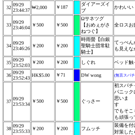
ダイアーズイ
09/29
￥187
かわいい
32
₩2,000
23:44:37
ブ
Ωサネツグ
09/29
33
￥500
￥500
【おめぇがさ
全ロスお疲
23:46:04
ねつぐ】
時雨螢【白銀
てっぺん
09/29
34
￥200
￥200
聖騎士団常駐
23:46:26
も見えな
騎士】
09/29
￥200
￥200
しぐれ
ベッド触
35
23:52:03
09/29
￥71
36
HK$5.00
DW wong
(無言スパチ
23:52:43
初スパ
パニック
思いま
09/29
￥500
￥500
ぐっさー
37
23:53:34
でもそこ
も頑張っ
装備を付
09/29
38
￥200
￥200
フムッチ
23:55:33
対策した