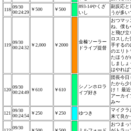
893-14やくざ
副反応と
09/30
￥500
￥500
118
00:24:29
いし
うが多い
おつマッ
ね、僕も
と飛び立
ロスした
金榛ソーラー
09/30
119
￥2,000
￥2000
手するの
00:24:32
ドライブ提督
のエリト
たほうが
しましょ
はやれば
団長今日
たから少
シノンホロラ
09/30
120
￥610
￥610
け！ 最
00:24:49
イブ好き
アーカイ
み〜
マイクラ
09/30
121
￥250
￥250
ゆつき
00:24:54
来て良か
おつまっ
09/30
122
￥500
￥500
ミルフォード
がトラッ