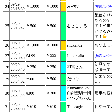
09/29
￥1,000
￥1000
みやび
24
(無言スパチ
23:16:39
配信あり
あるので
09/29
す！私事
25
￥500
￥500
むさしまる
23:18:47
いぐるみ
す！
09/29
￥1,000
￥1000
おつまっ
26
shuken02
23:20:05
09/29
￥555
27
$4.99
Lupercalia
(無言スパチ
23:20:49
初見です
09/29
￥250
￥250
羽宮さん。
28
23:30:40
頑張って
初めての
09/29
￥500
だいご。
29
¥500
23:34:02
い。
Kumafushiko:
09/29
白銀聖騎士団
￥300
用事お疲れ
30
¥300
23:34:55
のバブちゃん
09/29
￥610
￥610
何やって
31
The eagle
23:44:00