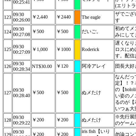
00:25:41
(エリト
ザでござ
09/30
￥2,440
￥2440
123
The eagle
00:26:00
す
初めてメ
09/30
￥500
￥500
だいご。
124
00:27:08
みにして
遅くなり
09/30
125
￥1,000
￥1000
Roderick
ロスにめ
00:27:09
す。配信
09/30
￥120
阿冷アレイ
団長大好
126
NT$30.00
00:28:34
なんだっ
定】！？
の【holo
09/30
￥500
￥500
ぬメたけ
127
00:28:40
い姿のノ
るのが【
いつぁ大
※先行展
09/30
￥200
￥200
ぬメたけ
128
00:29:22
のゲーム
iris fish【いり
09/30
￥200
￥200
勿論コン
129