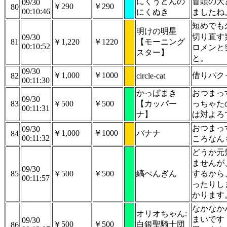
にくうどんの
冒頭の大
09/30
￥290
￥290
80
00:10:46
にくぬき
ましたね
短めでも
明けの明星
切り直す
09/30
81
￥1,220
￥1220
【モーニング
00:10:52
ロメンと
スター】
と。
09/30
￥1,000
￥1000
借りパク
82
circle-cat
00:11:30
かっぱまき
おつまっ
09/30
83
￥500
￥500
【カッパー
っちゃた
00:11:31
ナ】
は対よろ
おつまっ
09/30
￥1,000
￥1000
バナナ
84
00:11:32
ころなん
どうか元気
ませんが
09/30
85
￥500
￥500
縞ぺんぎん
するから
00:11:57
ったりし
かります
なかなか
オリオちゃん:
まいです
09/30
￥500
￥500
白銀聖騎士団
86