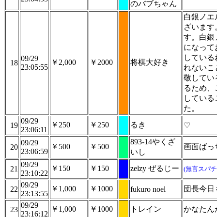
のバブちゃん
白銀ノエ
ざいます
す。白銀
になって
している
09/29
￥2,000
￥2000
将棋大好き
18
23:05:55
れないこ
敬してい
るため、
している
た。
09/29
￥250
￥250
るき
19
♡
23:06:11
893-14やくざ
09/29
￥500
￥500
画面ばっ
20
23:06:59
いし
09/29
￥150
￥150
zelzy ぜるじー
21
(無言スパチ
23:10:22
09/29
￥1,000
￥1000
団長今日
22
fukuro noel
23:13:55
09/29
￥1,000
￥1000
トレイン
かなたん
23
23:16:12