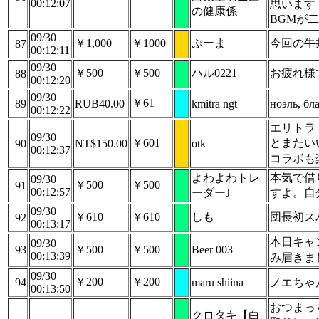
00:12:07
思います
の健康係
BGMが
09/30
￥1,000
￥1000
ぷーま
今回の牛
87
00:12:11
09/30
￥500
￥500
ハル0221
お疲れ様
88
00:12:20
09/30
￥61
89
RUB40.00
kmitra ngt
ноэль, бл
00:12:22
エリトラ
09/30
￥601
とまたい
90
NT$150.00
otk
00:12:37
コラボも
よわよわトレ
本気で借
09/30
￥500
￥500
91
00:12:57
ーダーJ
すよ。自
09/30
￥610
￥610
しも
団長初ス
92
00:13:17
本日キャ
09/30
93
￥500
￥500
Beer 003
00:13:39
み届きま
09/30
￥200
￥200
94
maru shiina
ノエちゃん
00:13:50
おつまっ
クロタキ【白