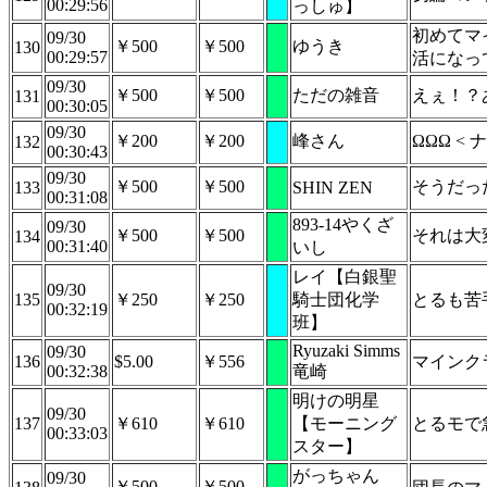
00:29:56
っしゅ】
初めてマ
09/30
￥500
￥500
ゆうき
130
00:29:57
活になっ
09/30
￥500
￥500
ただの雑音
えぇ！？
131
00:30:05
09/30
￥200
￥200
峰さん
ΩΩΩ <
132
00:30:43
09/30
￥500
￥500
そうだっ
133
SHIN ZEN
00:31:08
893-14やくざ
09/30
￥500
￥500
それは大
134
00:31:40
いし
レイ【白銀聖
09/30
135
￥250
￥250
騎士団化学
とるも苦
00:32:19
班】
Ryuzaki Simms
09/30
136
$5.00
￥556
マインク
00:32:38
竜崎
明けの明星
09/30
137
￥610
￥610
【モーニング
とるモで
00:33:03
スター】
がっちゃん
09/30
￥500
￥500