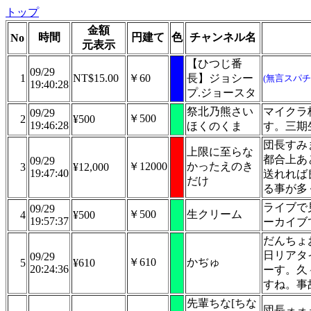
トップ
金額
時間
円建て
色
チャンネル名
No
元表示
【ひつじ番
09/29
1
NT$15.00
￥60
長】ジョシー
(無言スパチ
19:40:28
プ.ジョースタ
祭北乃熊さい
マイクラ
09/29
￥500
2
¥500
19:46:28
ほくのくま
す。三期
団長すみ
上限に至らな
都合上あ
09/29
￥12000
かったえのき
3
¥12,000
19:47:40
送れれば
だけ
る事が多く
ライブで
09/29
￥500
生クリーム
4
¥500
19:57:37
ーカイブで
だんちょ
日リアタ
09/29
￥610
かぢゅ
5
¥610
20:24:36
ーす。久
すね。事
先輩ちな[ちな
団長ォォ