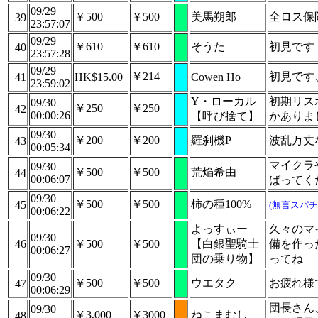
09/29
￥500
￥500
美馬朔郎
全ロス保
39
23:57:07
09/29
￥610
￥610
そうた
初見です
40
23:57:28
09/29
￥214
初見です
41
HK$15.00
Cowen Ho
23:59:02
Y・ローカル
初期リス
09/30
￥250
￥250
42
00:00:26
【呼び捨て】
かありま
09/30
￥200
￥200
羅刹機P
波乱万丈
43
00:05:34
マイクラ
09/30
￥500
￥500
荒焔希由
44
00:06:07
ばってく
09/30
￥500
￥500
柿の種100%
45
(無言スパチ
00:06:22
よっすぃー
久々のマ
09/30
46
￥500
￥500
【白銀聖騎士
備を作っ
00:06:27
団の乗り物】
ってね
09/30
￥500
￥500
ウエタク
お疲れ様
47
00:06:29
団長さん
09/30
￥3,000
￥3000
ねこまむし
48