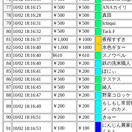
77
10/02 18:16:15
￥500
￥500
ANAカイリ
78
10/02 18:16:28
￥500
￥500
真田
79
10/02 18:16:31
￥500
￥500
Ichiqaz
￥500
￥500
80
10/02 18:16:32
Tack F
81
10/02 18:16:37
￥1,000
￥1000
夜桜すずき
82
10/02 18:16:40
￥1,000
￥1000
水色ギター
83
10/02 18:16:40
¥610
￥610
スノウベル
84
10/02 18:16:40
￥200
￥200
鉄の洗米職人
85
10/02 18:16:41
￥200
￥200
ぽにぃ
86
10/02 18:16:41
￥500
￥500
テステス
87
10/02 18:16:45
￥500
￥500
綾人
88
10/02 18:16:47
￥200
￥200
野菜コロッケ
もしもし常習
￥200
￥200
89
10/02 18:16:49
メ」のカメ
90
10/02 18:16:51
￥200
￥200
きゅー
にんじん農家
￥100
￥100
91
10/02 18:16:53
くもん