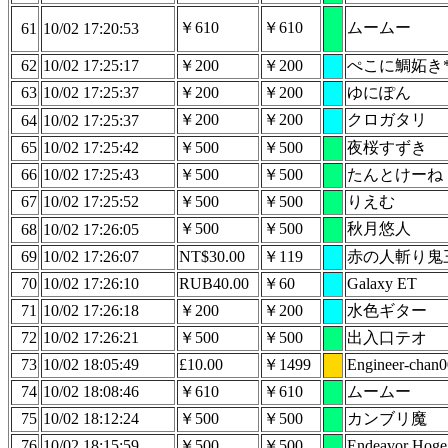
￥610
￥610
ムームー
61
10/02 17:20:53
62
10/02 17:25:17
￥200
￥200
ぺこに鯛妬き
63
10/02 17:25:37
￥200
￥200
ゆにぽん
￥200
￥200
クロガタリ
64
10/02 17:25:37
65
10/02 17:25:42
￥500
￥500
夜桜すずき
66
10/02 17:25:43
￥500
￥500
たんとけーね
67
10/02 17:25:52
￥500
￥500
りえむ
￥500
￥500
秋月悠人
68
10/02 17:26:05
69
10/02 17:26:07
NT$30.00
￥119
赤の人斬り鬼
70
10/02 17:26:10
RUB40.00
￥60
Galaxy ET
71
10/02 17:26:18
￥200
￥200
水色ギター
72
10/02 17:26:21
￥500
￥500
出入口テオ
73
10/02 18:05:49
£10.00
￥1499
Engineer-chan0
74
10/02 18:08:46
￥610
￥610
ムームー
75
10/02 18:12:24
￥500
￥500
カンブリ魔
76
10/02 18:15:59
￥500
￥500
Endeavor Hoge