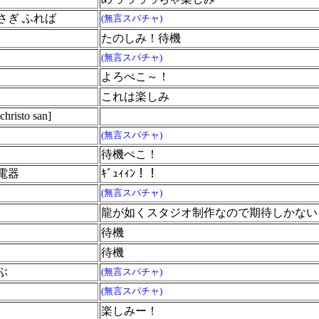
さぎ ふれば
(無言スパチャ)
たのしみ！待機
(無言スパチャ)
よろぺこ～！
これは楽しみ
sto san]
(無言スパチャ)
待機ぺこ！
電器
ｷﾞｭｨｨﾝ！！
う
(無言スパチャ)
龍が如くスタジオ制作なので期待しかない
待機
待機
ぶ
(無言スパチャ)
(無言スパチャ)
楽しみー！