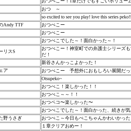
おつぺこー！1章だけでもすごいボリュー
おつ
～
so excited to see you play! love this series peko!
ndy TTF
おつぺこー
おつぺこー
おつぺこでした～！面白かった～！
おつぺこー！神室町での弁護士シリーズも
ーリスS
だ！
新谷さんかっこよかった！
ェア
おつぺこー
予想外におもしろい展開だっ
Otsupeko~
おつぺこ！楽しかった！！
おつぺこ～～！！
おつペコ〜楽しかった〜
おつぺこでした～！面白かった、続きが気
た野うさぎ
おつぺこ～今日もぺこちゃんかわいかった
１章クリアおめー！