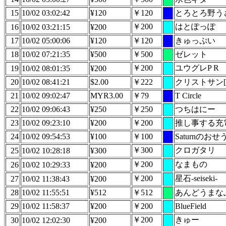
15
10/02 03:02:42
¥120
￥120
とろとろ野う
￥200
はとぽっぽ
16
10/02 03:21:15
¥200
17
10/02 05:00:06
¥120
￥120
きゅっぷい
18
10/02 07:21:35
¥500
￥500
ゼレット
￥200
ユウグレP R
19
10/02 08:01:35
¥200
20
10/02 08:41:21
$2.00
￥222
クリストサン[chri
21
10/02 09:02:47
MYR3.00
￥79
T Circle
22
10/02 09:06:43
¥250
￥250
つちはにー
23
10/02 09:23:10
¥200
￥200
推し事する充
24
10/02 09:54:53
¥100
￥100
Saturnのおせ
￥300
クロガタリ
25
10/02 10:28:18
¥300
￥200
なまもの
26
10/02 10:29:33
¥200
￥200
星石-seiseki-
27
10/02 11:38:43
¥200
28
10/02 11:55:51
¥512
￥512
あんどうまな
29
10/02 11:58:37
¥200
￥200
BlueField
￥200
きゅー
30
10/02 12:02:30
¥200