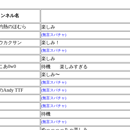
ャンネル名
灼熱のほむら
楽しみ
(無言スパチャ)
ウカクサン
楽しみ！
(無言スパチャ)
楽しみ
あ0w0
待機
楽しみすぎる
楽しみ〜
(無言スパチャ)
ndy TTF
(無言スパチャ)
(無言スパチャ)
(無言スパチャ)
待機
(無言スパチャ)
めっっっっちゃ楽しみ