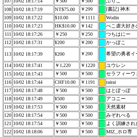
107
10/02 18:17:14
￥500
￥500
ぷりこ
￥299
[書記] 神木
108
10/02 18:17:19
NT$75.00
109
10/02 18:17:22
$10.00
￥1111
Wodin
110
10/02 18:17:23
HK$10.00
￥142
ぺこ虐大好きのA
111
10/02 18:17:26
￥250
￥250
つちはにー
112
10/02 18:17:31
¥200
￥200
かっぽこ
￥200
希望の勇者イ
113
10/02 18:17:39
¥200
114
10/02 18:17:41
￥1,220
￥1220
ユウレン
￥500
￥500
セラフィーウ
115
10/02 18:17:43
116
10/02 18:17:44
CHF10.00
￥1191
rairai
117
10/02 18:17:48
￥500
￥500
はとぽっぽ
118
10/02 18:17:49
¥500
￥500
アコニー
119
10/02 18:17:53
￥500
￥500
天然素材
120
10/02 18:17:54
￥500
￥500
みぞれべる
121
10/02 18:17:54
￥500
￥500
よく訓練され
122
10/02 18:18:06
￥500
￥500
MIZ_ホロ専