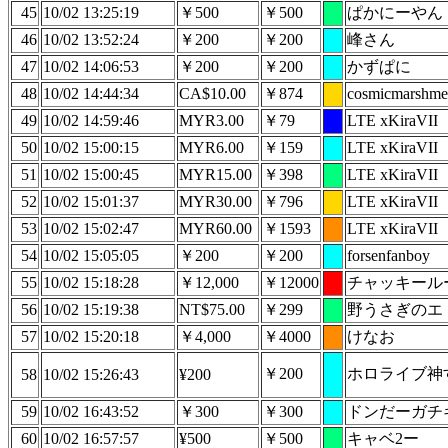
45
10/02 13:25:19
￥500
￥500
ぱかにーやん
46
10/02 13:52:24
￥200
￥200
峰さん
47
10/02 14:06:53
￥200
￥200
かずぱに
48
10/02 14:44:34
CA$10.00
￥874
cosmicmarshme
49
10/02 14:59:46
MYR3.00
￥79
LTE xKiraVII
50
10/02 15:00:15
MYR6.00
￥159
LTE xKiraVII
51
10/02 15:00:45
MYR15.00
￥398
LTE xKiraVII
52
10/02 15:01:37
MYR30.00
￥796
LTE xKiraVII
53
10/02 15:02:47
MYR60.00
￥1593
LTE xKiraVII
54
10/02 15:05:05
￥200
￥200
forsenfanboy
55
10/02 15:18:28
￥12,000
￥12000
チャッキール
56
10/02 15:19:38
NT$75.00
￥299
野うさぎのエ
57
10/02 15:20:18
￥4,000
￥4000
けなお
￥200
ホロライブ神
58
10/02 15:26:43
¥200
59
10/02 16:43:52
￥300
￥300
ドンだーガチ
60
10/02 16:57:57
¥500
￥500
キャベ2ー