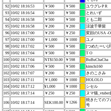
92
10/02 18:16:53
￥500
￥500
ユウグレP R
93
10/02 18:16:54
￥500
￥500
とれいず
94
10/02 18:16:58
￥500
￥500
とも二郎
95
10/02 18:16:58
￥200
￥200
涼波千華留
96
10/02 18:17:00
￥250
￥250
変顔のUSA -O
97
10/02 18:17:00
￥1,000
￥1000
ユメ
98
10/02 18:17:02
￥500
￥500
[つめたーい]
99
10/02 18:17:04
￥500
￥500
T O
100
10/02 18:17:04
NT$150.00
￥598
BuBuChaCha
101
10/02 18:17:06
￥500
￥500
kimchi160
102
10/02 18:17:07
￥200
￥200
きのこさみ
103
10/02 18:17:11
￥1,000
￥1000
HOLOLO
104
10/02 18:17:12
¥1,000
￥1000
シセル
105
10/02 18:17:14
￥250
￥250
ヌマ猫_vtube
焼きたてのフ
￥1266
106
10/02 18:17:14
SEK100.00
号