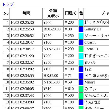
トップ
金額
時間
円建て
色
チ
No
元表示
￥200
野うさぎ印の
1
10/02 02:25:30
¥200
2
10/02 02:25:53
RUB20.00
￥30
Galaxy ET
3
10/02 02:28:52
¥250
￥250
ジョー・リュ
4
10/02 02:29:47
¥100
￥100
dibasiri
￥299
5
10/02 02:30:17
NT$75.00
Sechs Li
￥200
甘すぎぺっここ
6
10/02 02:31:20
¥200
7
10/02 02:32:57
¥250
￥250
春ハル
8
10/02 02:33:02
¥100
￥100
おと
9
10/02 02:34:55
HK$5.00
￥71
ぺこ虐大好きのA
10
10/02 02:35:02
NT$15.00
￥59
Miniya
11
10/02 02:36:05
¥610
￥610
みてぃ
￥500
からんころん
12
10/02 02:37:43
¥500
13
10/02 02:43:09
¥100
￥100
うんばぼ
14
10/02 03:00:27
¥500
￥500
水色ギター