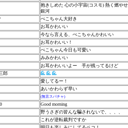
抱きしめた 心の小宇宙(コスモ) 熱く燃や
銀河
*
ぺこちゃん大好き
お耳かわいい
今なら言える、ぺこちゃんかわいい
お耳かわいい！
ぺこちゃん今日も可愛い
みみかわいい
お耳かわいいよー
手が残ってるけど
三郎
愛してるー！
あいかわらず早い
(無言スパチャ)
0
Good morning
野うさぎの皆んな騙されないで、、、、
これが逆転裁判ですか
明日も楽しみにしてるペコ！