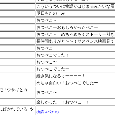
こういうついに物語がはじまるみたいな展
明日もたのしみー
おつぺこ～
おつぺこーおもしろかったぺこー
おつぺこ～！めちゃめちゃストーリー引き
長時間ありがと〜〜！サスペンス映画見て
おつぺこー！
おつぺこでした！
おつぺこ〜！
おつぺこでしたー
続き気になるぅーーーー！
めちゃ面白い！おつぺこでしたー！
犯「ウサギとカ
おつぺこ〜
楽しかったー！おつぺこー！
に好かれている_や
(無言スパチャ)