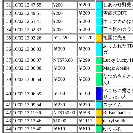
￥200
しあわせ野兎
31
10/02 12:47:55
¥200
￥200
雪崩式DDT
32
10/02 12:49:51
¥200
33
10/02 12:51:41
¥200
￥200
オリナカのはぴ
￥200
三本足のカラ
34
10/02 12:52:33
¥200
￥1,220
￥1220
祖国に光を！
35
10/02 13:02:26
ありふれたT
￥200
￥200
36
10/02 13:06:03
ガー
37
10/02 13:06:07
NT$75.00
￥299
Lucky Lucky H
38
10/02 13:06:08
￥500
￥500
Magic Abeille
なつめさんさ
￥500
￥500
39
10/02 13:06:54
ん!
ぺこらに癒さ
￥100
￥100
40
10/02 13:06:59
りしたい人.
41
10/02 13:09:54
￥250
￥250
スライム
42
10/02 13:11:36
NT$150.00
￥598
BuBuChaCha
43
10/02 13:12:46
$10.00
￥1111
darryl smith
44
10/02 13:15:40
￥610
￥610
ゆうちむ