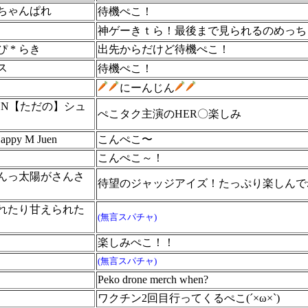
ちゃんぱれ
待機ぺこ！
神ゲーきｔら！最後まで見られるのめっち
 * らき
出先からだけど待機ぺこ！
ス
待機ぺこ！
にーんじん
DN【ただの】シュ
ぺこタク主演のHER〇楽しみ
appy M Juen
こんぺこ〜
こんぺこ～！
んっ太陽がさんさ
待望のジャッジアイズ！たっぷり楽しんで
れたり甘えられた
(無言スパチャ)
楽しみぺこ！！
(無言スパチャ)
Peko drone merch when?
ワクチン2回目行ってくるぺこ(´×ω×`)