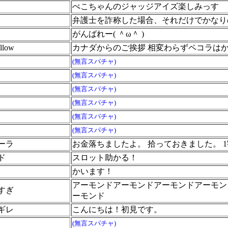
ぺこちゃんのジャッジアイズ楽しみっす
弁護士を詐称した場合、それだけでかなり
がんばれー( ＾ω＾ )
llow
カナダからのご挨拶 相変わらずペコラは
(無言スパチャ)
(無言スパチャ)
(無言スパチャ)
(無言スパチャ)
(無言スパチャ)
(無言スパチャ)
ーラ
お金落ちましたよ。 拾っておきました。 
ド
スロット助かる！
かいます！
アーモンドアーモンドアーモンドアーモン
すぎ
ーモンド
ギレ
こんにちは！初見です。
(無言スパチャ)