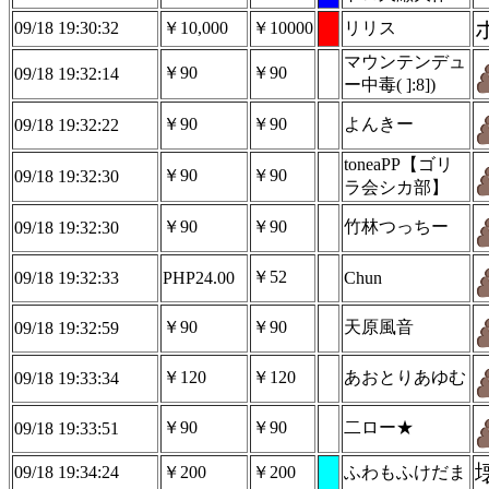
09/18 19:30:32
￥10,000
￥10000
リリス
マウンテンデュ
￥90
￥90
09/18 19:32:14
ー中毒( ]:8])
￥90
￥90
よんきー
09/18 19:32:22
toneaPP【ゴリ
￥90
￥90
09/18 19:32:30
ラ会シカ部】
￥90
￥90
竹林つっちー
09/18 19:32:30
￥52
09/18 19:32:33
PHP24.00
Chun
￥90
￥90
天原風音
09/18 19:32:59
￥120
￥120
あおとりあゆむ
09/18 19:33:34
￥90
￥90
二ロー★
09/18 19:33:51
09/18 19:34:24
￥200
￥200
ふわもふけだま