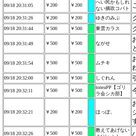
へい民かもしれ
￥200
￥200
09/18 20:31:05
ない摘吹コバト
09/18 20:31:26
￥200
￥200
ゆきのみぶ
09/18 20:31:44
￥500
￥500
東雲カラス
￥500
￥500
ながせ
09/18 20:31:49
￥500
￥500
ムチキ
09/18 20:31:54
09/18 20:32:00
￥500
￥500
しぐれん
toneaPP【ゴリ
￥500
￥500
09/18 20:32:11
ラ会シカ部】
09/18 20:32:21
￥200
￥200
ほっぽ。
教えてあげない
￥500
￥500
09/18 20:32:26