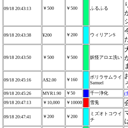
￥500
￥500
ふるふる
09/18 20:43:13
ジ
￥200
ウィリアンS
09/18 20:43:38
¥200
09/18 20:43:50
￥500
￥500
妖怪アロエ洗い
ボリラサムライ
￥160
09/18 20:45:16
A$2.00
Samuel
￥50
千一浄化
09/18 20:45:26
MYR1.90
09/18 20:47:13
￥10,000
￥10000
雪兎
ミズオトコウイ
￥200
￥200
09/18 20:47:41
チ