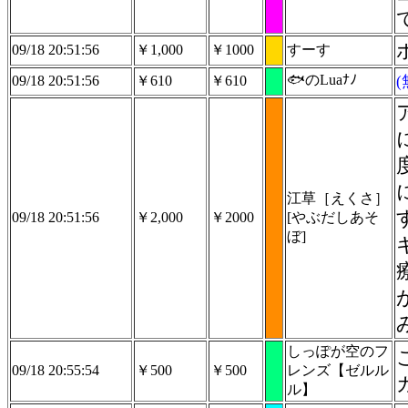
09/18 20:51:56
￥1,000
￥1000
すーす
🐟のLuaﾅﾉ
09/18 20:51:56
￥610
￥610
江草［えくさ］
09/18 20:51:56
￥2,000
￥2000
[やぶだしあそ
ぼ]
しっぽが空のフ
09/18 20:55:54
￥500
￥500
レンズ【ゼルル
ル】