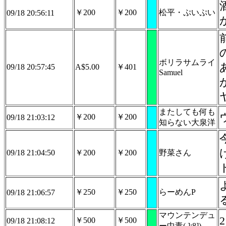
￥200
￥200
松平・ぷいぷい
09/18 20:56:11
ボリラサムライ
09/18 20:57:45
A$5.00
￥401
Samuel
またしても何も
￥200
￥200
09/18 21:03:12
知らない大泉洋
09/18 21:04:50
￥200
￥200
野菜さん
￥250
￥250
らーめんP
09/18 21:06:57
マウンテンデュ
￥500
￥500
09/18 21:08:12
ー中毒( ]:8])