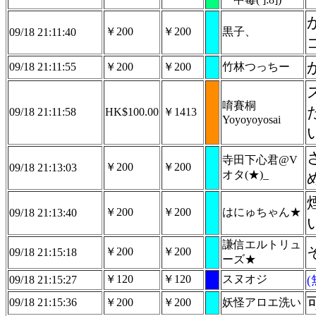
￥200
￥200
黒子、
09/18 21:11:40
09/18 21:11:55
￥200
￥200
竹林つっちー
唷賽桐
09/18 21:11:58
HK$100.00
￥1413
Yoyoyoyosai
寺田下心君@V
￥200
￥200
09/18 21:13:03
オタ(★)_
￥200
￥200
はにゅちゃん★
09/18 21:13:40
謙信エルトリュ
￥200
￥200
09/18 21:15:18
ーズ★
￥120
￥120
スヌオジ
09/18 21:15:27
09/18 21:15:36
￥200
￥200
妖怪アロエ洗い