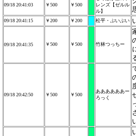
09/18 20:41:03
￥500
￥500
レンズ【ゼルル
ル】
09/18 20:41:15
￥200
￥200
松平・ぷいぷい
￥500
￥500
竹林つっちー
09/18 20:41:35
ああああああー
09/18 20:42:50
￥500
￥500
ろっく