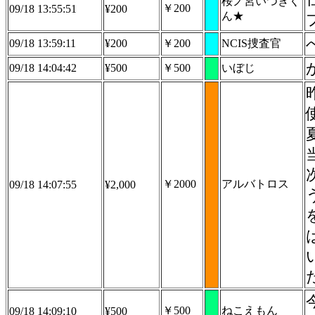
桜ノ宮いつきく
￥200
09/18 13:55:51
¥200
ん★
09/18 13:59:11
¥200
￥200
NCIS捜査官
09/18 14:04:42
¥500
￥500
いぼじ
￥2000
アルバトロス
09/18 14:07:55
¥2,000
￥500
ねこえもん
09/18 14:09:10
¥500