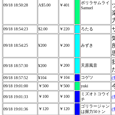
ボリラサムライ
09/18 18:50:28
A$5.00
￥401
Samuel
09/18 18:54:23
$2.00
￥220
ろたる
09/18 18:54:25
¥200
￥200
みずき
￥200
天原風音
09/18 18:57:30
¥200
￥104
コゲツ
09/18 18:57:52
¥104
09/18 19:01:00
￥500
￥500
yuki
ミズオトコウイ
￥100
￥100
09/18 19:01:33
チ
ゴリラージャン
￥120
￥120
09/18 19:01:36
は握力50トン