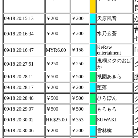
09/18 20:15:13
￥200
￥200
天原風音
￥200
￥200
水乃玄蒼
09/18 20:16:34
KeRaw
f
￥158
09/18 20:16:47
MYR6.00
entertaiment
鬼桐ヌタのおば
￥250
￥250
09/18 20:27:51
か
09/18 20:28:11
￥500
￥500
祇園あきら
09/18 20:28:17
￥200
￥200
堕落
09/18 20:28:48
￥500
￥500
ひろぽん
09/18 20:29:07
￥500
￥500
もろもろ
09/18 20:30:02
HK$25.00
￥353
SUWAKI
09/18 20:30:06
￥200
￥200
雪林檎