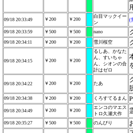
白目マックイー
￥200
￥200
09/18 20:33:49
ン
09/18 20:33:59
￥500
￥500
nano
09/18 20:34:11
￥200
￥200
雪川桜空
るしあ、かなた
ん、すいちゃ
￥200
￥200
09/18 20:34:15
ん、シオンの合
計はゼロ
￥200
￥200
たあ
09/18 20:34:22
09/18 20:34:38
￥200
￥200
くろすてるまん
エンコのマエス
￥200
￥200
09/18 20:34:49
トロ久瀬大作
09/18 20:35:27
￥500
￥500
のんびり