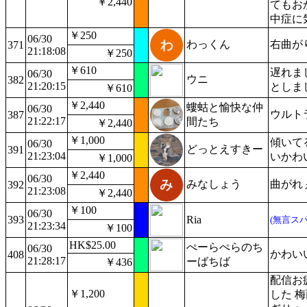
￥2,440
てもお
中症に
￥250
06/30
わっくん
右曲が
371
21:18:08
￥250
￥610
遅れま
06/30
ウニ
382
21:20:15
としま
￥610
￥2,440
螻蛄と愉快な仲
06/30
ウルト
387
21:22:17
間たち
￥2,440
￥1,000
傾いて
06/30
どっとえすきー
391
21:23:04
いかわ
￥1,000
￥2,440
06/30
みなしょう
曲がれ
392
21:23:08
￥2,440
￥100
06/30
393
Ria
(無言スパ
21:23:34
￥100
HK$25.00
ぺーらぺらのち
06/30
かわい
408
21:28:17
ーばちば
￥436
配信お
￥1,200
した 