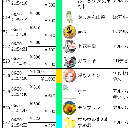
514
おにぎり 変更不
アルバ
21:54:16
￥500
可】
￥500
06/30
やっさん山菜
1st
519
21:54:19
￥500
￥610
06/30
1st
521
pock
21:54:29
￥610
￥500
06/30
七花春樹
アルバ
522
21:54:31
￥500
￥500
06/30
ガストそ
CDデ
523
21:54:32
￥500
￥1,000
うぉぉ
06/30
焼きミカン
526
21:54:36
ゆん！
￥1,000
￥610
06/30
アルバ
529
ウニ
21:54:46
￥610
買いま
￥500
06/30
モンブラン
アルバ
530
21:54:47
￥500
￥222
ウルウルまんむ
06/30
アルバ
532
21:54:53
すめ君
￥222