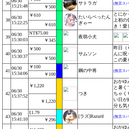
06/30
サトラガ
36
(無言スパ
15:21:48
￥500
とにか
￥610
たいらペったん
06/30
38
上初の告
15:22:25
ぎゃー
￥610
き！愛
NT$75.00
06/30
夜萌小犬
39
15:30:03
￥345
昨日（
￥500
06/30
40
サムソン
んに呪
15:30:37
￥500
この夏
￥100
06/30
鋼の中将
41
(無言スパ
15:34:06
￥100
おかゆ
￥1,220
と暑く
06/30
42
つき
ちゃく
15:37:52
い日が
￥1,220
分も気を
£1.79
06/30
[ラズ]Razuril
43
(無言スパ
15:41:10
￥296
おかゆ