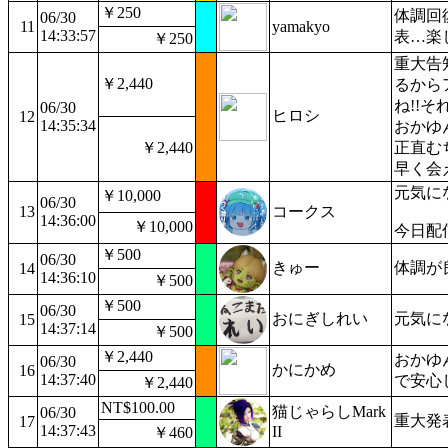
￥250
体調回
06/30
11
yamakyo
14:33:57
表…楽
￥250
重大告
￥2,440
るから
ね!!
06/30
ヒロシ
12
14:35:34
おかゆ
￥2,440
正直む
早く会
元気に
￥10,000
06/30
13
コークス
14:36:00
￥10,000
今日配
￥500
06/30
きゅー
体調が
14
14:36:10
￥500
￥500
06/30
おにぎしれい
元気に
15
14:37:14
￥500
￥2,440
おかゆ
06/30
かにかめ
16
14:37:40
で安心
￥2,440
NT$100.00
猫じゃらしMark
06/30
重大発
17
14:37:43
II
￥460