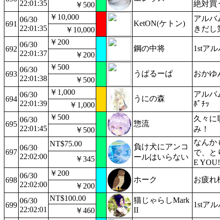
22:01:35
絶対買
￥500
￥10,000
アルバ
06/30
KetON(ケトン)
691
22:01:35
きだし
￥10,000
￥200
06/30
鋼の中将
1st
692
22:01:37
￥200
￥500
06/30
うぱるーぱ
おかゆ
693
22:01:38
￥500
￥1,000
アルバム
06/30
うにの森
694
22:01:39
ﾎﾟﾁｯ
￥1,000
￥500
久々に
06/30
惣流
695
22:01:45
み！
￥500
なんか
NT$75.00
負け犬にアンコ
06/30
697
で、と
22:02:00
ールはいらない
￥345
E YOU!
￥200
06/30
ホーク
お疲れ
698
22:02:00
￥200
NT$100.00
猫じゃらしMark
06/30
1st
699
22:02:01
II
￥460