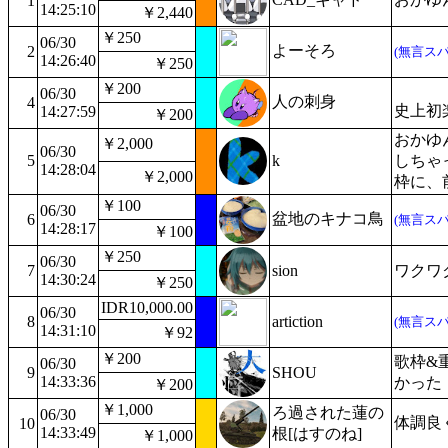
1
14:25:10
￥2,440
￥250
06/30
よーそろ
2
(無言スパ
14:26:40
￥250
￥200
06/30
人の刺身
4
史上初
14:27:59
￥200
おかゆ
￥2,000
06/30
5
k
しちゃ
14:28:04
￥2,000
枠に、
￥100
06/30
盆地のキナコ鳥
6
(無言スパ
14:28:17
￥100
￥250
06/30
7
sion
ワクワク(
14:30:24
￥250
IDR10,000.00
06/30
8
artiction
(無言スパ
14:31:10
￥92
￥200
歌枠&
06/30
9
SHOU
14:33:36
かった
￥200
￥1,000
ろ過された蓮の
06/30
体調良
10
14:33:49
根[はすのね]
￥1,000