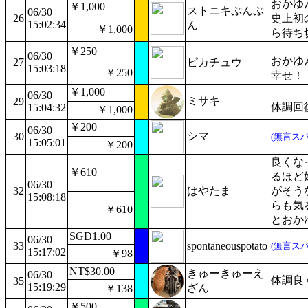
おかゆ
￥1,000
ストニキぷんぷ
06/30
26
史上初
15:02:34
ん
￥1,000
ら待ち
￥250
06/30
おかゆ
27
ピカチュウ
15:03:18
￥250
幸せ！
￥1,000
06/30
ミサキ
29
体調回
15:04:32
￥1,000
￥200
06/30
シマ
30
(無言スパ
15:05:01
￥200
良くな
￥610
るほど
06/30
32
はやたま
がそう
15:08:18
らも気
￥610
とおか
SGD1.00
06/30
33
spontaneouspotato
(無言スパ
15:17:02
￥98
NT$30.00
きゅーきゅーえ
06/30
体調良
35
15:19:29
ざん
￥138
￥500