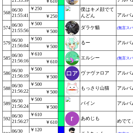
21:55:39
￥610
￥250
僕はキメ顔でて
06/30
568
アルバ
21:55:41
んどん
￥250
￥500
06/30
ダラケ貓
574
(無言スパ
21:55:56
￥500
￥500
06/30
るー
アルバ
579
21:56:04
￥500
￥610
06/30
エルシー
585
(無言スパ
21:56:16
￥610
￥500
06/30
ヴァヴァロア
アルバ
586
21:56:19
￥500
￥500
06/30
もっさり山猫
アルバ
588
21:56:22
￥500
￥500
06/30
バイン
アルバ
589
21:56:24
￥500
￥610
06/30
あめじも
592
めでてぇ.
21:56:27
￥610
￥120
06/30