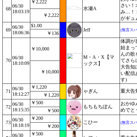
￥2,222
さい！
06/30
水瀬A
68
18:03:19
み…！
￥2,222
がギュ
$1.00
06/30
69
Jeff
(無言スパ
18:06:36
￥136
体調が
始まっ
￥10,000
んの歌
M・A・X【マ
06/30
70
てさら
18:10:09
ックス】
大告知
￥10,000
い配信
す)
￥1,220
06/30
ゃぎん
重大告
71
18:12:27
￥1,220
￥500
おかゆ
06/30
もちもちぽん
72
18:15:35
めでと
￥500
￥200
06/30
こひー
73
(無言スパ
18:18:19
￥200
￥500
06/30