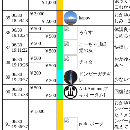
張って
￥1,000
これか
￥2,000
おかゆ
06/30
85
kappy
18:59:53
しみ！
￥2,000
￥500
体調良
06/30
ろうす
86
19:10:24
もめち
￥500
￥500
こーちゃ_珈琲
06/30
快復し
87
19:11:22
党の灰
￥500
￥500
おかゆ
06/30
チィタ
88
19:19:26
み〜！
￥500
￥200
ドンだーガチギ
06/30
89
少ない
19:20:57
レ
￥200
￥500
Aki-Autumn[ア
06/30
回復記
90
19:25:38
キ-オータム]
￥500
おかゆ
ンバー
￥1,000
た！メ
ンバー
06/30
pork_ポーク
91
19:36:37
教えて