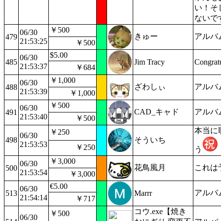
い！そ
ないで
￥500
06/30
きゅー
アルバ
479
21:53:25
￥500
$5.00
06/30
485
Jim Tracy
Congratu
21:53:37
￥684
￥1,000
06/30
ざわしぃ
アルバ
488
21:53:39
￥1,000
￥500
06/30
CAD_キャド
アルバ
491
21:53:40
￥500
本当に
￥250
06/30
498
そういち
21:53:53
￥250
う
￥3,000
06/30
花鳥風月
これは
500
21:53:54
￥3,000
€5.00
06/30
アルバ
513
Marrr
21:54:14
￥717
コウ.exe【焼き
￥500
06/30