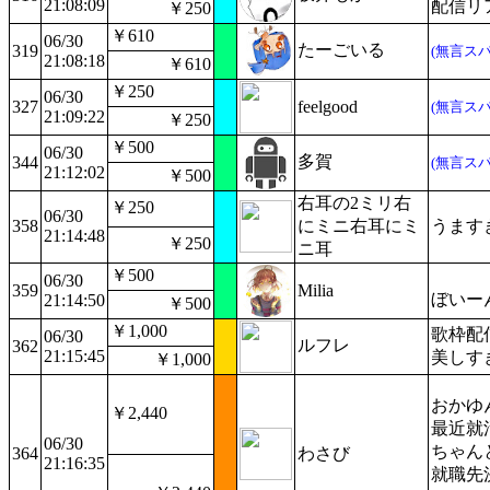
21:08:09
配信リ
￥250
￥610
06/30
たーごいる
319
(無言スパ
21:08:18
￥610
￥250
06/30
327
feelgood
(無言スパ
21:09:22
￥250
￥500
06/30
多賀
344
(無言スパ
21:12:02
￥500
右耳の2ミリ右
￥250
06/30
358
にミニ右耳にミ
うます
21:14:48
￥250
ニ耳
￥500
06/30
359
Milia
ぼいー
21:14:50
￥500
￥1,000
歌枠配
06/30
ルフレ
362
21:15:45
美しす
￥1,000
おかゆ
￥2,440
最近就
06/30
ちゃん
364
わさび
21:16:35
就職先