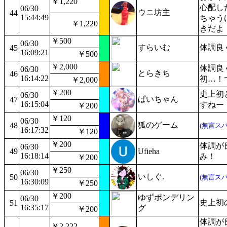
￥1,220
心配し
06/30
ウニ坊主
44
15:44:49
ちゃう
￥1,220
きだよ
￥500
06/30
すらいむ
体調良
45
16:09:21
￥500
￥2,000
体調良
06/30
とらきち
46
16:14:22
初…！
￥2,000
￥200
史上初
06/30
ぱいちゃん
47
16:15:04
すねー
￥200
￥120
06/30
狐のゲーム
48
(無言スパ
16:17:32
￥120
￥200
体調が
06/30
49
Ufieha
16:18:14
み！
￥200
￥250
06/30
いしぐ.
50
(無言スパ
16:30:09
￥250
￥200
ゆずポンデリン
06/30
史上初の
51
16:35:17
グ
￥200
体調が
￥2,222