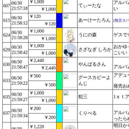
￥1,000
アルバ
06/30
てぃーたな
607
21:57:18
い
￥1,000
￥120
06/30
あーけーたろん
615
(無言スパ
21:58:12
￥120
￥1,000
06/30
うにの森
ゲスで
624
21:58:28
￥1,000
￥1,000
おかゆ
06/30
さざなぎ しろか
629
21:58:42
こいい
￥1,000
￥2,440
06/30
やんばるさん
630
アルバ
21:58:47
￥2,440
アデュ
￥500
グースカピーよ
06/30
633
21:59:22
んじ
￥500
発売お
￥1,000
06/30
犯三
1ｓｔ
635
21:59:27
￥1,000
￥200
06/30
アルバ
637
くりべる
21:59:34
￥200
ったら
明日か
￥1,220
06/30