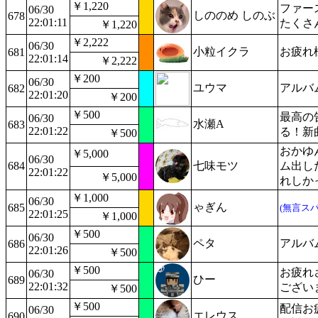
￥1,220
ファー
06/30
しののめ しのぶ
678
22:01:11
たくさ
￥1,220
￥2,222
06/30
小粒イクラ
お疲れ
681
22:01:14
￥2,222
￥200
06/30
ユウマ
アルバ
682
22:01:20
￥200
￥500
最高の
06/30
水瀬A
683
22:01:22
る！新
￥500
おかゆ
￥5,000
06/30
684
七味モツ
ム出し
22:01:22
￥5,000
れしか
￥1,000
06/30
ゃぎん
685
(無言スパ
22:01:25
￥1,000
￥500
06/30
ペタ
アルバ
686
22:01:26
￥500
￥500
お疲れ
06/30
ひー
689
22:01:32
ござい
￥500
￥500
配信お
06/30
エレウス
690