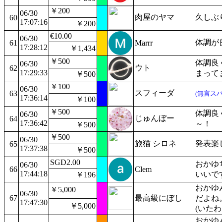
￥200
06/30
肉屋のヤマ
久しぶ
60
17:07:16
￥200
€10.00
06/30
体調が
61
Marrr
17:28:12
￥1,434
￥500
体調良
06/30
ウト
62
17:29:33
まって
￥500
￥100
06/30
スフィーダ
63
(無言スパ
17:36:14
￥100
￥500
体調良
06/30
じゅんぼー
64
17:36:42
～！
￥500
￥500
06/30
旅猫 シロネ
発表楽
65
17:37:38
￥500
SGD2.00
おかゆ
06/30
66
Clem
17:44:18
いいです
￥196
おかゆ
￥5,000
06/30
67
最高級にぼし
だよね
17:47:30
￥5,000
(いた
おかゆ