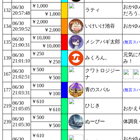
￥1,000
おかゆ
06/30
ラティ
132
20:57:48
だろう
￥1,000
￥2,000
06/30
いけいけ池谷
おかゆ
134
20:59:52
￥2,000
￥10,000
06/30
メシアバギ太郎
135
(無言スパ
21:00:31
￥10,000
￥250
元気に
06/30
みくろん。
139
21:01:10
み！
￥250
￥500
クワトロジジー
06/30
167
21:02:51
ナ
￥500
￥100
06/30
青のスバル
177
(無言スパ
21:03:31
￥100
￥610
06/30
ひじき
219
おかえ
21:05:05
￥610
￥500
06/30
ぬーぴー
体調良
239
21:05:30
￥500
￥610
おかゆ
06/30