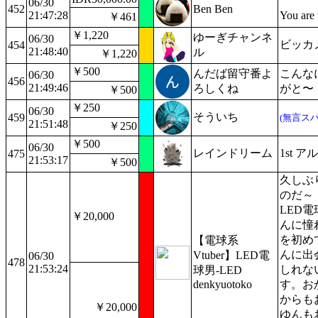
06/30
452
Ben Ben
21:47:28
You are 
￥461
￥1,220
ゆーぎチャンネ
06/30
ビッカ
454
21:48:40
ル
￥1,220
￥500
んだば留守番よ
こんな
06/30
456
21:49:46
ろしくね
がと〜
￥500
￥250
06/30
そういち
459
(無言スパ
21:51:48
￥250
￥500
06/30
レインドリーム
1st
475
21:53:17
￥500
久しぶ
のだ～
LED
￥20,000
んに憧
を初め
【電球系
んに出
Vtuber】LED電
06/30
478
21:53:24
しれな
球男-LED
denkyuotoko
す。お
からも
￥20,000
ゆんも