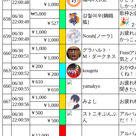
22:00:48
￥1,000
しかっ
歌枠お
₩5,000
강철여우[鋼鐵
06/30
658
22:00:49
狐]
￥527
２
￥1,000
お疲れ
06/30
Norah[ノーラ]
659
22:00:49
かっこ
￥1,000
￥1,000
グラハルト・
06/30
Fist
660
22:00:51
M・ダークネス
￥1,000
気とノ
￥200
おかゆ
06/30
663
kougetu
22:00:52
くね！
￥200
￥610
お疲れ
06/30
666
yamakyo
22:00:55
聞きた
￥610
￥1,000
06/30
みよし
お疲れ
667
22:00:56
￥1,000
￥500
ストニキぷんぷ
アルバ
06/30
669
22:00:59
ん
だ！！
￥500
アルバ
￥12,000