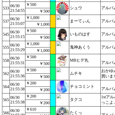
￥500
06/30
シュウ
アルバ
533
21:54:55
￥500
￥1,000
06/30
まーてぃん
アルバ
537
21:55:07
￥1,000
￥500
06/30
いものはす
アルバ
545
21:55:15
￥500
￥1,000
06/30
鬼神あくう
アルバ
555
21:55:29
￥1,000
￥500
06/30
MBヒデ丸
558
アルバ
21:55:31
￥500
￥500
おかゆ
06/30
ムチキ
562
21:55:36
買いま
￥500
￥200
06/30
チョコミント
564
アルバ
21:55:38
￥200
￥200
1st
06/30
タクコ
565
21:55:38
っこよ
￥200
￥610
06/30
たくっ
566
アルバ