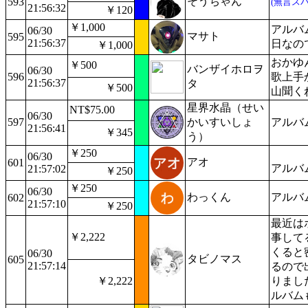
そうちゃん
593
(無言スパ
21:56:32
￥120
￥1,000
アルバ
06/30
マサト
595
21:56:37
日なの
￥1,000
おかゆ
￥500
バンザイホロヲ
06/30
596
歌上手
21:56:37
タ
￥500
山聞くね
星界水晶（せい
NT$75.00
06/30
597
かいすいしょ
アルバ
21:56:41
￥345
う）
￥250
06/30
アオ
601
アルバ
21:57:02
￥250
￥250
06/30
わっくん
アルバ
602
21:57:10
￥250
最近は
￥2,222
事して
くると
06/30
タビノマス
605
21:57:14
るので
￥2,222
りまし
ルバム