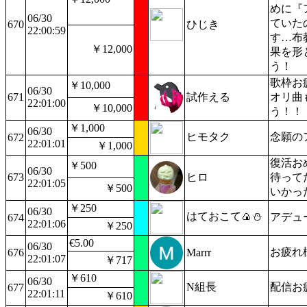
めに『
06/30
ていた
670
ひじき
22:00:59
す…布
￥12,000
果を形
う！
歌枠お
￥10,000
06/30
671
試作える
オリ曲
22:01:00
￥10,000
う！！
￥1,000
06/30
ヒモタク
念願の
672
22:01:01
￥1,000
復活お
￥500
06/30
673
ヒロ
待って
22:01:05
￥500
いかっ
￥250
06/30
はておこて🍙⛄️
アデュ
674
22:01:06
￥250
€5.00
06/30
お疲れ
676
Marrr
22:01:07
￥717
￥610
06/30
N組長
配信お
677
22:01:11
￥610