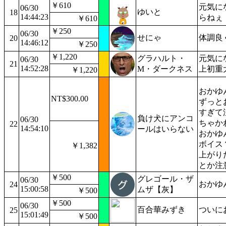
￥610
元気に
06/30
ゆいと
18
14:44:23
らねぇ
￥610
￥250
06/30
せにゃ
体調良
20
14:46:12
￥250
￥1,220
グラハルト・
元気に
06/30
21
14:52:28
M・ダークネス
上初重
￥1,220
おかゆん.
NT$300.00
ずっと
すぎて
負け犬にアンコ
06/30
ちゃか
22
14:54:10
ールはいらない
おかゆ
ボイス
￥1,382
上がり
とか注
￥500
グレゴール・ザ
06/30
おかゆ
24
15:00:58
ムザ【灰】
￥500
￥500
06/30
百合華みずき
ついに
25
15:01:49
￥500