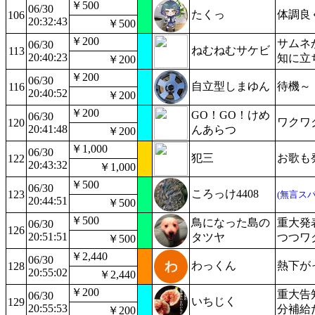
￥500
06/30
たくっ
体調良
106
20:32:43
￥500
￥200
サムネ
06/30
ねむねむサケビ
113
20:40:23
知に立
￥200
￥200
06/30
自立型しまゆん
待機～
116
20:40:52
￥200
￥200
GO！GO！けめ
06/30
ワクワ
120
20:41:48
んあらつ
￥200
￥1,000
06/30
犯三
お歌も
122
20:43:32
￥1,000
￥500
06/30
ころっけ4408
123
(無言スパ
20:44:51
￥500
￥500
鳥になった島の
重大発
06/30
126
20:51:51
タツヤ
つつワ
￥500
￥2,440
06/30
わっくん
熱下が
128
20:55:02
￥2,440
￥200
重大告
06/30
いちじく
129
20:55:53
分補給
￥200