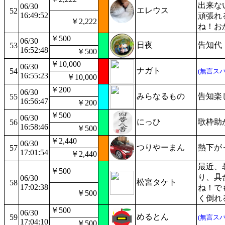
出来な
06/30
エレウス
52
16:49:52
頑張れ
￥2,222
ね！お
￥500
06/30
日夜
告知代
53
16:52:48
￥500
￥10,000
06/30
ナガト
54
(無言スパ
16:55:23
￥10,000
￥200
06/30
みらなるもの
告知楽
55
16:56:47
￥200
￥500
06/30
にっひ
歌枠助
56
16:58:46
￥500
￥2,440
06/30
つりやーまん
熱下が
57
17:01:54
￥2,440
最近、
￥500
り、具
06/30
松宮タケト
58
17:02:38
ね！で
￥500
く倒れ
￥500
06/30
めるとん
59
(無言スパ
17:04:10
￥500