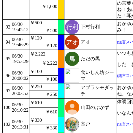
の言葉
￥1,000
ね！あ
た！耳
￥500
おかゆ
06/30
下村行利
92
19:45:12
み！
￥500
￥120
06/30
アオ
94
(無言スパ
19:46:29
￥120
いつも
￥2,222
06/30
95
ただの馬
19:53:29
￥2,222
しだ 
￥100
食いしん坊ジー
06/30
96
(無言スパ
20:00:02
マ
￥100
￥250
アブラシモダッ
おかゆ
06/30
97
20:03:52
チ
ね。な
￥250
体調回
￥610
06/30
100
山田のぶかず
20:10:22
￥610
いなん
￥330
06/30
室戸
102
(無言スパ
20:13:31
￥330