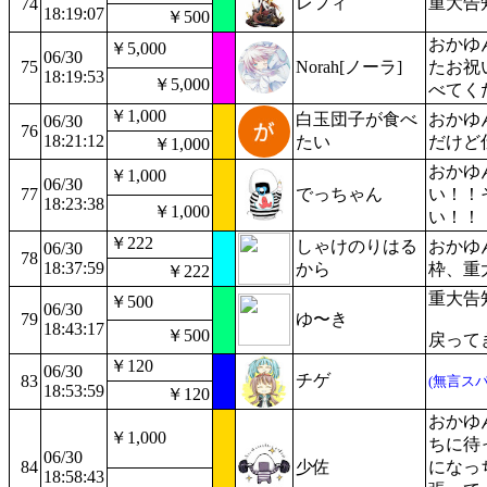
レフィ
重大告
74
18:19:07
￥500
おかゆ
￥5,000
06/30
75
Norah[ノーラ]
たお祝
18:19:53
￥5,000
べてく
￥1,000
白玉団子が食べ
おかゆ
06/30
76
18:21:12
たい
だけど
￥1,000
おかゆ
￥1,000
06/30
77
でっちゃん
い！！
18:23:38
￥1,000
い！！
￥222
しゃけのりはる
おかゆ
06/30
78
18:37:59
から
枠、重
￥222
重大告
￥500
06/30
79
ゆ〜き
18:43:17
￥500
戻って
￥120
06/30
チゲ
83
(無言スパ
18:53:59
￥120
おかゆ
￥1,000
ちに待
06/30
84
少佐
になっ
18:58:43