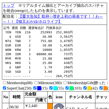
トップ
※リアルタイム抽出とアーカイブ抽出のスパチャ
を統合(merge)したものを表示しています。
配信名：
【重大告知】歌枠✨僕史上初の発表です！！わ～
～！！【猫又おかゆ/ホロライブ】
記号 通貨 回数 通貨毎合計 円換算合計

 YEN  YEN  216     252993  252,993円

   $  USD    3      26.00    3,561円

 NT$  TWD    7     755.00    3,479円

 EUR  EUR    2      10.00    1,434円

 WON  KRW    2      10000    1,055円

 IDR  IDR    3   80000.00      737円

 MYR  MYR    1      15.00      466円

 HK$  HKD    1      25.00      436円

   £  GBP    1       1.79      296円

 SGD  SGD    2       3.00      295円

Membership(88)
Milestone(380)
MembershipGift(贈
SuperChat(250)
(15)
(55)
(103)
(42)
(
元金額
No
時間
色
icon
チャンネル名
チャッ
円建て
￥2,440
06/30
CAD_キャド
おかゆ