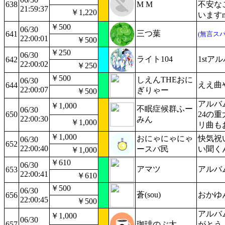
638
M M
不安な
21:59:37
￥1,220
いますm
￥500
06/30
三つ葉
641
(無言スパ
22:00:01
￥500
￥250
06/30
ライト104
1st
642
22:00:02
￥250
￥500
しえんTHEおに
06/30
ええ曲
644
22:00:07
ぎりゃー
￥500
アルバ
￥1,000
不眠症候群ふー
06/30
650
24の
22:00:30
みん
￥1,000
リ曲も
￥1,000
おにゃにゃにゃ
快気祝
06/30
652
22:00:40
ースバ民
い聞く
￥1,000
￥610
06/30
アマツ
アルバ
653
22:00:41
￥610
￥500
06/30
蒼(sou)
おかゆ
656
22:00:45
￥500
アルバ
￥1,000
06/30
657
珈琲のぶ太
がとう