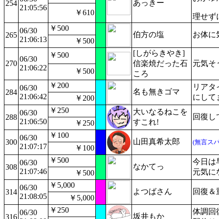
あっきー
254
21:05:56
￥610
理せず
￥500
06/30
伯方の塩
お体に
265
21:06:13
￥500
[しがらきやき]
￥500
06/30
270
信楽焼だった石
元気そ
21:06:22
￥500
ころ
￥200
リアタ
06/30
名も無きゴマ
284
21:06:42
にして
￥200
￥250
大いなるねこを
06/30
回復し
288
21:06:50
すこれ!
￥250
￥100
06/30
山田真希太郎
300
(無言スパ
21:07:17
￥100
￥500
今日は
06/30
なかてっ
308
21:07:46
元気に
￥500
￥5,000
06/30
よつばさん
回復＆
314
21:08:05
￥5,000
￥250
体調回
06/30
坂井もか
316