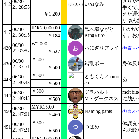
ぎりゃ
06/30
いぬなみ
412
21:28:55
手くて
￥1,200
えた運
かゆん
IDR20,000.00
おかゆ
黒木場ながと
06/30
417
21:30:15
KingKuro
す。お
￥184
₩5,000
06/30
おにぎりフライ
420
(無言スパ
21:33:52
￥527
￥500
06/30
錯乱ボー
身体反
430
21:37:51
￥500
￥500
ともくん／tomo
06/30
あ
443
21:40:38
ch
￥500
￥500
グラハルト・
melt
06/30
444
21:40:43
M・ダークネス
に助か
￥500
MYR15.00
06/30
450
Flaming pants
(無言スパ
21:47:01
￥466
￥500
体調良
06/30
つばめ
451
21:47:21
んの歌
￥500
IDR50,000.00