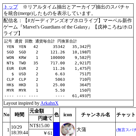
トップ
※リアルタイム抽出とアーカイブ抽出のスパチャ
を統合(merge)したものを表示しています。
配信名：【#ガーディアンズオブホロライブ】マーベル新作
ゲーム『Marvel’s Guardians of the Galaxy』【戌神ころね/ホロ
ライブ】
記号 通貨 回数 通貨毎合計 円換算合計

 YEN  YEN   42      35342   35,342円

 SGD  SGD    2     121.26   10,198円

 WON  KRW    1     100000    9,582円

 NT$  TWD   35     717.00    2,921円

 EUR  EUR    2      11.26    1,475円

   $  USD    2       6.63      751円

 CLP  CLP    2       5063      710円

 HK$  HKD    1      25.00      364円

 MYR  MYR    1       5.50      150円

Layout inspired by
ArkahnX
元金額
No
時間
色
icon
チャンネル名
チャット
円建て
NT$15.00
10/29
大蒲
1
(無言スパチ
18:39:44
￥61