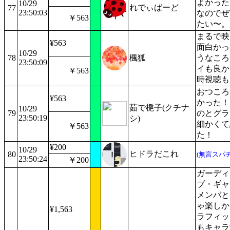
よかった
10/29
れでぃばーど
77
23:50:03
なのでぜ
￥563
たい〜。
まるで映
¥563
面白かっ
10/29
78
楓狐
うなころ
23:50:09
イも良か
￥563
時視聴も
おつころ
¥563
かった！
茹で梔子(クチナ
10/29
79
のとグラ
23:50:19
シ)
細かくて
￥563
た！
¥200
10/29
ヒドラだこれ
80
(無言スパチ
23:50:24
￥200
ガーディ
ブ・ギャ
メンバと
ゃ楽しか
¥1,563
ラフィッ
もキャラ