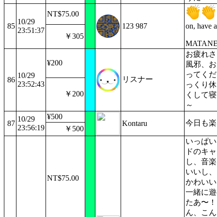
NT$75.00
10/29
85
123 987
on, have a
23:51:37
￥305
MATAN
お疲れさ
¥200
風邪、お
ってくだ
10/29
リスナー
86
23:52:43
っくり休
￥200
くして寝
～
¥500
10/29
今日も楽
87
Kontaru
23:56:19
￥500
いっぱい
ドのキャ
し、音楽
いいし、
NT$75.00
かわいい
一緒に遊
たあ〜！
ん、こん