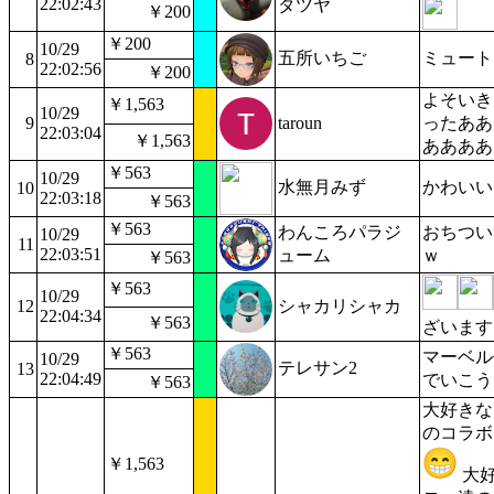
22:02:43
タツヤ
￥200
￥200
10/29
五所いちご
ミュート
8
22:02:56
￥200
よそいき
￥1,563
10/29
9
taroun
ったああ
22:03:04
￥1,563
ああああ
￥563
10/29
水無月みず
かわいい
10
22:03:18
￥563
￥563
わんころパラジ
おちつい
10/29
11
22:03:51
ューム
ｗ
￥563
￥563
10/29
12
シャカリシャカ
22:04:34
￥563
ざいます
￥563
マーベル
10/29
テレサン2
13
22:04:49
でいこう
￥563
大好きな
のコラボ
￥1,563
大好