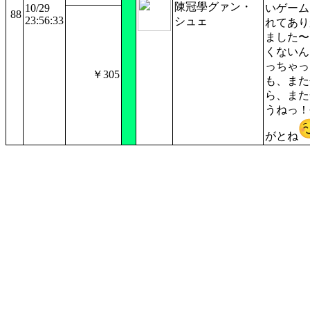
陳冠學グァン・
10/29
いゲーム
88
23:56:33
シュェ
れてあり
ました〜
くないん
っちゃった
￥305
も、また
ら、また
うねっ！
がとね