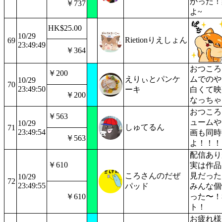
かった！
￥737
よ~
HK$25.00
10/29
Rietionりえしょん
69
23:49:49
￥364
おつころ
￥200
えりぃとパンケ
ムでのや
10/29
70
23:49:50
ーキ
白くて映
￥200
なっちゃ
おつころ
￥563
ュームや
10/29
しゅてるん
71
23:49:54
画も同時
￥563
よ！！！
配信あり
￥610
実は作品
ころさんのだぜ
見だった
10/29
72
23:49:55
パッド
みんな個
￥610
った〜！
ト！
お疲れ様