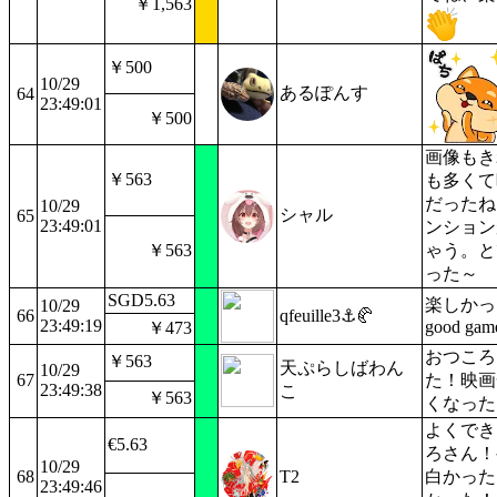
￥1,563
￥500
10/29
あるぽんす
64
23:49:01
￥500
画像もき
￥563
も多くて
だったね
10/29
シャル
65
23:49:01
ンション
￥563
ゃう。と
った～
SGD5.63
楽しかった！
10/29
66
qfeuille3⚓🥐
23:49:19
good gam
￥473
おつころ
￥563
天ぷらしばわん
10/29
67
た！映画
23:49:38
こ
￥563
くなった
よくでき
€5.63
ろさん！
10/29
68
T2
白かった
23:49:46