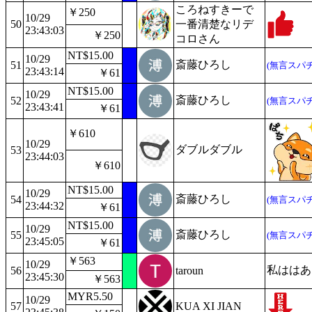
ころねすきーで
￥250
10/29
50
一番清楚なリデ
23:43:03
￥250
コロさん
NT$15.00
10/29
斎藤ひろし
51
(無言スパチ
23:43:14
￥61
NT$15.00
10/29
斎藤ひろし
52
(無言スパチ
23:43:41
￥61
￥610
10/29
ダブルダブル
53
23:44:03
￥610
NT$15.00
10/29
斎藤ひろし
54
(無言スパチ
23:44:32
￥61
NT$15.00
10/29
斎藤ひろし
55
(無言スパチ
23:45:05
￥61
￥563
10/29
私ははあ
56
taroun
23:45:30
￥563
MYR5.50
10/29
57
KUA XI JIAN