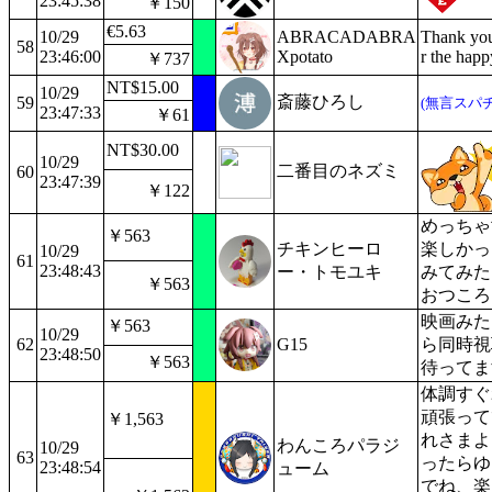
23:45:38
￥150
€5.63
10/29
ABRACADABRA
Thank you
58
23:46:00
Xpotato
r the hap
￥737
NT$15.00
10/29
斎藤ひろし
59
(無言スパチ
23:47:33
￥61
NT$30.00
10/29
二番目のネズミ
60
23:47:39
￥122
めっちゃ
￥563
チキンヒーロ
楽しかっ
10/29
61
23:48:43
ー・トモユキ
みてみた
￥563
おつころ
映画みた
￥563
10/29
62
G15
ら同時視
23:48:50
￥563
待ってま
体調すぐ
頑張って
￥1,563
れさまよ
わんころパラジ
10/29
63
ったらゆ
23:48:54
ューム
でね、楽