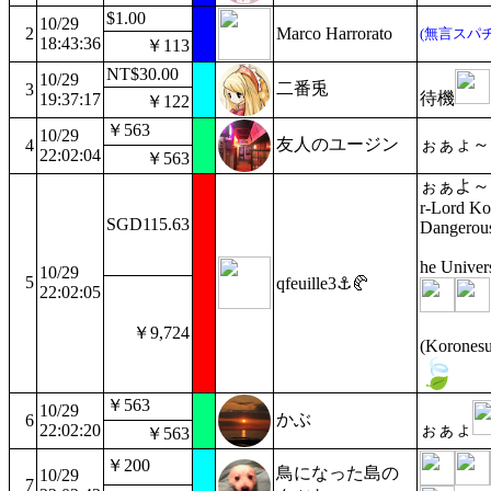
$1.00
10/29
2
Marco Harrorato
(無言スパチ
18:43:36
￥113
NT$30.00
10/29
二番兎
3
待機
19:37:17
￥122
￥563
10/29
友人のユージン
ぉぁょ～
4
22:02:04
￥563
ぉぁよ～ Le
r-Lord Ko
SGD115.63
Dangerous
he Univer
10/29
5
qfeuille3⚓🥐
22:02:05
￥9,724
(Koronesu
￥563
10/29
かぶ
6
ぉぁょ
22:02:20
￥563
￥200
鳥になった島の
10/29
7