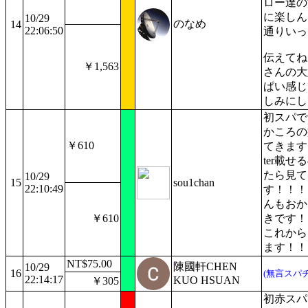
ロー達の
に楽しん
10/29
のなめ
14
22:06:50
通りいっ
伝えてね
￥1,563
さんの大
ぱい感じ
しみにし
初スパで
かころの
￥610
てきます！
ter載
たら見て
10/29
15
sou1chan
22:10:49
す！！！
んもおか
￥610
きです！
これから
ます！！
NT$75.00
陳國軒CHEN
10/29
16
(無言スパチ
22:14:17
KUO HSUAN
￥305
初赤スパ