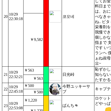
してお金が
料日まで
は、おに
10/29
20
코오네
べなきゃ
22:30:18
ね.. ビ
栄養剤を
我慢できる
個しかな
￥9,582
指まで 
です い
ランヘ 
ぉね叔母
요~
恥ずかし
￥563
10/29
21
日光峠
知らない
22:32:21
￥563
たすかる
￥500
今野ユッキーサ
10/29
キャプテ
22
22:45:18
ブ
￥500
ロケット
￥1,220
10/29
どやっぱ
ぱんち👊
23
22:53:08
￥1,220