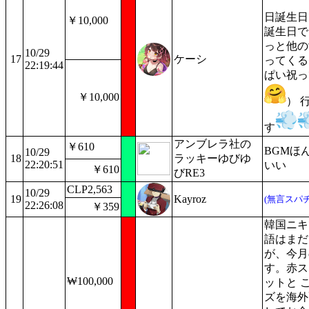
日誕生日
￥10,000
誕生日で
っと他の
10/29
17
ケーシ
ってくる
22:19:44
ぱい祝っ
￥10,000
） 
す
アンブレラ社の
￥610
BGMほ
10/29
18
ラッキーゆびゆ
22:20:51
いい
￥610
びRE3
CLP2,563
10/29
19
Kayroz
(無言スパチ
22:26:08
￥359
韓国ニキ
語はまだ
が、今月
す。赤ス
₩100,000
ットと 
ズを海外