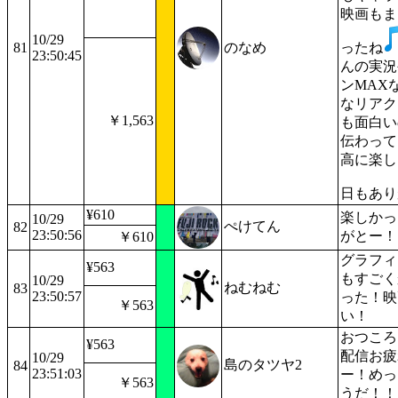
映画もま
10/29
81
のなめ
ったね
23:50:45
んの実況
ンMAX
なリアク
￥1,563
も面白い
伝わって
高に楽し
日もあり
¥610
楽しかっ
10/29
ぺけてん
82
23:50:56
がとー！
￥610
グラフィ
¥563
もすごく
10/29
ねむねむ
83
23:50:57
った！映
￥563
い！
おつころ
¥563
配信お疲
10/29
島のタツヤ2
84
23:51:03
ー！めっ
￥563
うだ！！