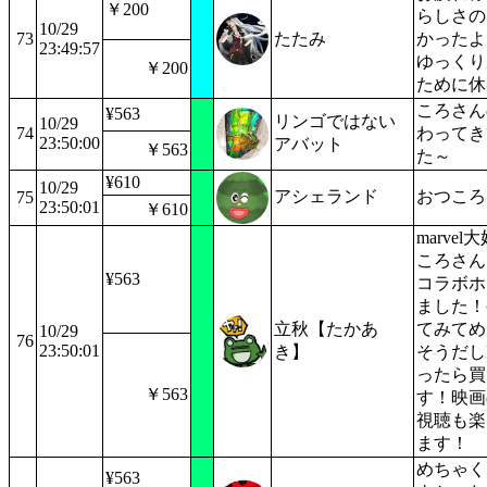
￥200
らしさの
10/29
73
たたみ
かったよ
23:49:57
ゆっくり
￥200
ために休
ころさん
¥563
リンゴではない
10/29
74
わってき
23:50:00
アバット
￥563
た～
¥610
10/29
アシェランド
おつころ
75
23:50:01
￥610
marve
ころさん
¥563
コラボホ
ました！
立秋【たかあ
てみてめ
10/29
76
23:50:01
き】
そうだし
ったら買
￥563
す！映画
視聴も楽
ます！
めちゃく
¥563