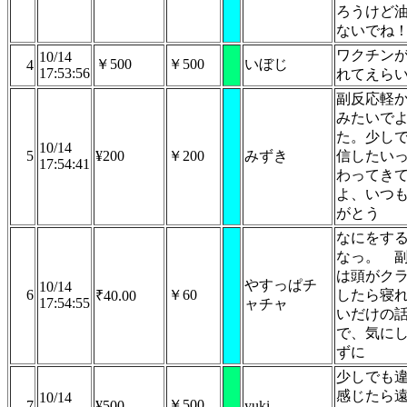
ろうけど
ないでね
ワクチン
10/14
￥500
￥500
いぼじ
4
17:53:56
れてえら
副反応軽
みたいで
た。少し
10/14
5
¥200
￥200
みずき
信したい
17:54:41
わってき
よ、いつ
がとう
なにをす
なっ。 
は頭がク
やすっぱチ
10/14
6
￥60
したら寝
₹40.00
17:54:55
ャチャ
いだけの
で、気に
ずに
少しでも
感じたら
10/14
￥500
7
¥500
yuki