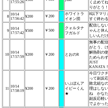
17:55:26
く止めて
りがとう
ホワイトラ
8以下マリ
10/14
￥200
8
¥200
17:56:42
イオン団
すぐ終わ
配信しな
クォルタナ
10/14
￥500
ゃんと休
9
¥500
17:57:42
フガルド
しいんだ
無事の配
がとう、
10/14
解熱剤の
10
¥200
￥200
とおのR
17:57:59
ためらわ
JUST
KANATA
今日ワク
って副反
いぷぼんア
敗北組な
10/14
11
¥200
￥200
イピーくん
理はしな
17:58:19
★
ね かな
副反応軽
でよかっ