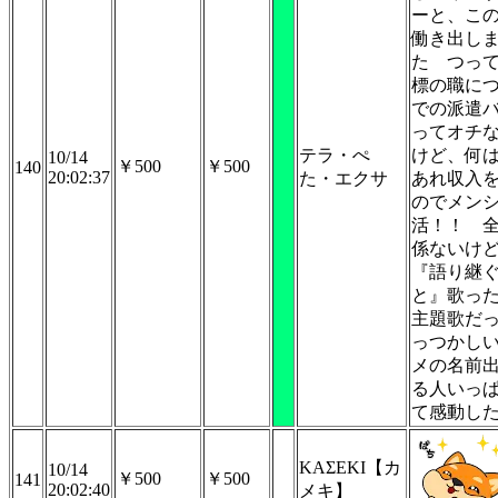
ーと、こ
働き出し
た つっ
標の職に
での派遣
ってオチ
テラ・ぺ
けど、何
10/14
￥500
￥500
140
20:02:37
た・エクサ
あれ収入
のでメン
活！！ 
係ないけ
『語り継
と』歌っ
主題歌だ
っつかし
メの名前
る人いっ
て感動し
KAΣEKI【カ
10/14
￥500
￥500
141
20:02:40
メキ】