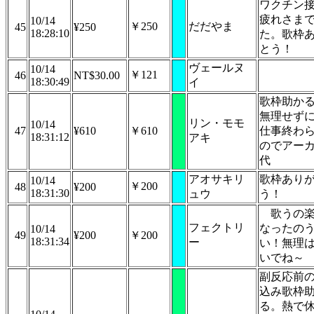
ワクチン
疲れさま
10/14
￥250
だだやま
45
¥250
18:28:10
た。歌枠
とう！
ヴェールヌ
10/14
￥121
46
NT$30.00
18:30:49
イ
歌枠助か
無理せず
リン・モモ
10/14
47
¥610
￥610
仕事終わ
18:31:12
アキ
のでアー
代
アオサキリ
歌枠あり
10/14
￥200
48
¥200
18:31:30
ュウ
う！
歌うの
フェクトリ
なったの
10/14
49
¥200
￥200
18:31:34
ー
い！無理
いでね～
副反応前
込み歌枠
る。熱で