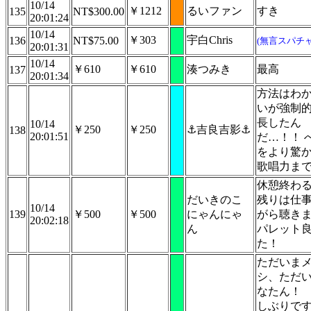
10/14
￥1212
るいファン
すき
135
NT$300.00
20:01:24
10/14
￥303
宇白Chris
136
NT$75.00
(無言スパチャ
20:01:31
10/14
￥610
￥610
湊つみき
最高
137
20:01:34
方法はわ
いが強制
長したん
10/14
￥250
￥250
⚓️吉良吉影⚓️
138
20:01:51
だ…！！ 
をより驚
歌唱力ま
休憩終わ
だいきのこ
残りは仕
10/14
139
￥500
￥500
にゃんにゃ
がら聴き
20:02:18
ん
パレット
た！
ただいま
シ、ただ
なたん！
しぶりで