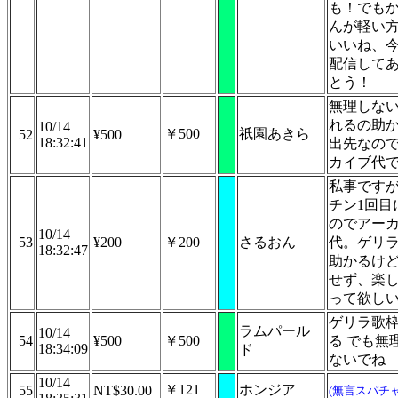
も！でも
んが軽い
いいね、
配信して
とう！
無理しな
れるの助
10/14
￥500
祇園あきら
52
¥500
18:32:41
出先なの
カイブ代
私事です
チン1回目
のでアー
10/14
53
¥200
￥200
さるおん
代。ゲリ
18:32:47
助かるけ
せず、楽
って欲し
ゲリラ歌
ラムパール
10/14
54
¥500
￥500
る でも無
18:34:09
ド
ないでね
10/14
￥121
ホンジア
55
NT$30.00
(無言スパチャ