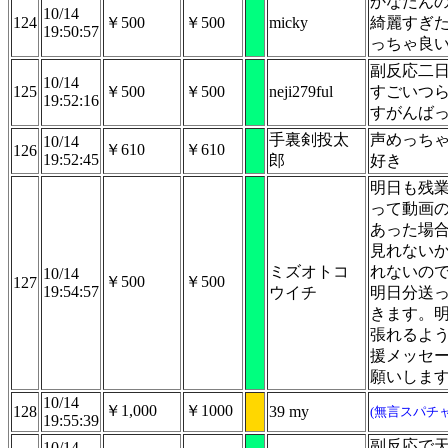
かなたんのo
10/14
124
￥500
￥500
micky
綺麗すぎ
19:50:57
っちゃ良
副反応二
10/14
125
￥500
￥500
neji279ful
すごいつ
19:52:16
すがんば
手裏剣投太
声めっち
10/14
￥610
￥610
126
19:52:45
郎
好き
明日も残
って動画
あった場
見れない
ミズオトコ
れないの
10/14
￥500
￥500
127
19:54:57
ウイチ
明日分送
きます。
張れるよ
援メッセ
願いしま
10/14
￥1,000
￥1000
128
39 my
(無言スパチャ
19:55:39
副反応で
10/14