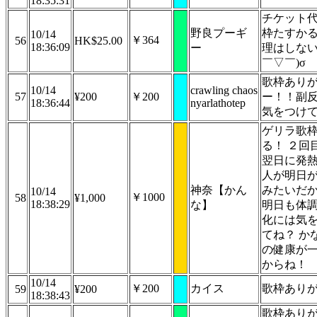
18:35:31
チケット
野良プーギ
枠たすか
10/14
￥364
56
HK$25.00
18:36:09
ー
理はしない
￣▽￣)σ
歌枠あり
10/14
crawling chaos
57
¥200
￥200
ー！！副
18:36:44
nyarlathotep
気をつけ
ゲリラ歌
る！ ２回
翌日に発
人が明日
神奈【かん
みたいだ
10/14
￥1000
58
¥1,000
18:38:29
な】
明日も体
化には気
てね？ か
の健康が
からね！
10/14
￥200
カイス
歌枠あり
59
¥200
18:38:43
歌枠あり