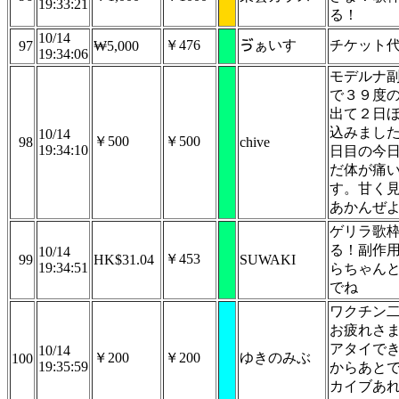
19:33:21
る！
10/14
￥476
ゔぁいす
チケット
97
₩5,000
19:34:06
モデルナ
で３９度
出て２日
込みまし
10/14
￥500
￥500
98
chive
19:34:10
日目の今
だ体が痛
す。甘く
あかんぜ
ゲリラ歌
る！副作
10/14
￥453
99
HK$31.04
SUWAKI
19:34:51
らちゃん
でね
ワクチン
お疲れさま
アタイで
10/14
￥200
￥200
ゆきのみぶ
100
19:35:59
からあと
カイブあ