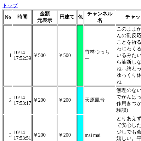
トップ
金額
チャンネル
時間
円建て
色
チャッ
No
元表示
名
このまま
んの副反
ことを祈
わじわく
竹林つっち
10/14
1
￥500
￥500
いるみた
17:52:39
ー
ら油断し
ね…終わ
ゆっくり
ね
無理のな
でがんばっ
10/14
￥200
￥200
天原風音
2
17:53:17
作用きつか
験談)
とりあえ
で安心し
少しでも
10/14
￥200
￥200
3
mai mai
17:53:51
嬉しい。