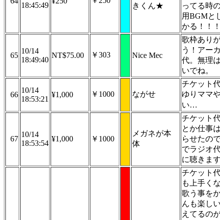
￥250
64
¥250
18:45:49
きくん★
ってる時
用BGMと
かる！！
歌枠あり
う！アー
10/14
￥303
65
NT$75.00
Nice Mec
18:49:40
代。無理
いでね。
チケット
10/14
￥1000
ながせ
ゆりママ
66
¥1,000
18:53:21
い…
チケット
とか仕事
メガネが本
10/14
67
¥1,000
￥1000
らせたの
18:53:54
体
でラジオ
に聴きま
チケット
も上手く
歌う事を
んも楽し
えてるの