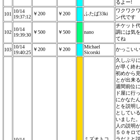
るよー!
ワクワク
10/14
￥200
￥200
ふたば33ki
101
19:37:12
ン代です
チケット
10/14
102
￥500
￥500
nano
調には気
19:39:30
てね
10/14
Michael
￥200
￥200
かっこい
103
19:40:25
Sicorski
久しぶり
が早く終
初めから
とが出来
週間前位
ド屋に行
にかなた
とを説明
としてい
いました
人の説明
５０キロ
ミズオトコ
ラだよと
10/14