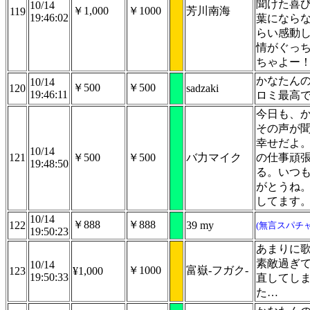
聞けた喜
10/14
￥1,000
￥1000
芳川南海
119
19:46:02
葉になら
らい感動
情がぐっ
ちゃよー
かなたん
10/14
￥500
￥500
120
sadzaki
19:46:11
ロミ最高
今日も、
その声が
幸せだよ
10/14
121
￥500
￥500
バ力マイク
の仕事頑
19:48:50
る。いつ
がとうね
してます
10/14
￥888
￥888
122
39 my
(無言スパチャ
19:50:23
あまりに
素敵過ぎ
10/14
￥1000
富嶽-フガク-
123
¥1,000
19:50:33
直してし
た…