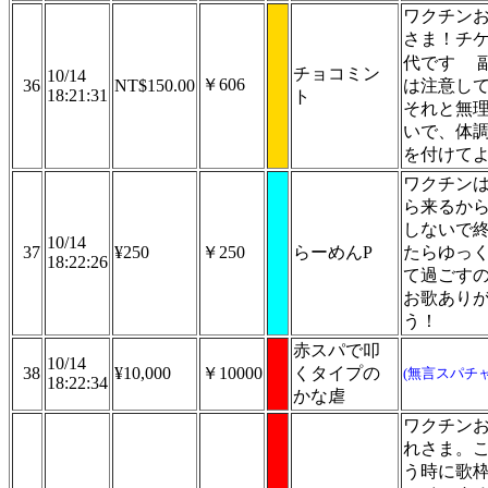
ワクチン
さま！チ
代です
チョコミン
10/14
￥606
36
NT$150.00
は注意し
18:21:31
ト
それと無
いで、体
を付けて
ワクチン
ら来るか
しないで
10/14
37
¥250
￥250
らーめんP
たらゆっ
18:22:26
て過ごす
お歌あり
う！
赤スパで叩
10/14
38
¥10,000
￥10000
くタイプの
(無言スパチャ
18:22:34
かな虐
ワクチン
れさま。
う時に歌