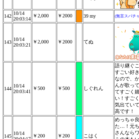
10/14
￥2,000
￥2000
142
39 my
(無言スパチャ
20:03:14
10/14
￥2,000
￥2000
てぬ
143
20:03:21
語り継ぐ
すごい好
なので、
んが歌っ
10/14
￥500
￥500
しぐれん
144
20:03:41
てすごく
い！すご
気出てい
高です！
めっちゃ
た…！元
さんなら
10/14
￥200
￥200
こはく
145
20:04:17