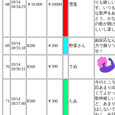
10/14
りも嬉し
68
￥10,000
￥10000
雪兎
18:54:23
す。いつ
な歌声を
とう。か
の歌が聴
しいし楽
副反応な
10/14
69
¥200
￥200
野菜さん
力で握り
18:55:18
せ！
10/14
￥500
てぬ
70
¥500
18:56:31
今のとこ
応あまり
くてよか
歌枠嬉し
10/14
71
¥500
￥500
たあ
18:57:40
ど、あま
はしない
ね！ 今