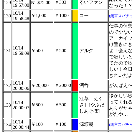
￥303
るいファン
129
NT$75.00
19:57:00
なった！
10/14
￥1,000
￥1000
コー
130
(無言スパチャ
19:58:48
仕事の休
ので少な
アーカイ
け置きに
10/14
131
￥500
￥500
アルク
よ！会え
19:59:09
で寂しい
てたので
しい！今
きれいだ
10/14
￥20,000
￥20000
酒呑
がんばえ
132
20:00:06
懐かしい
江草［えく
ってくれ
10/14
￥500
￥500
さ］[やぶだ
133
20:00:07
ありがた
しあそぼ]
がたや…
10/14
￥100
￥100
源頼朝
134
(無言スパチャ
20:00:44