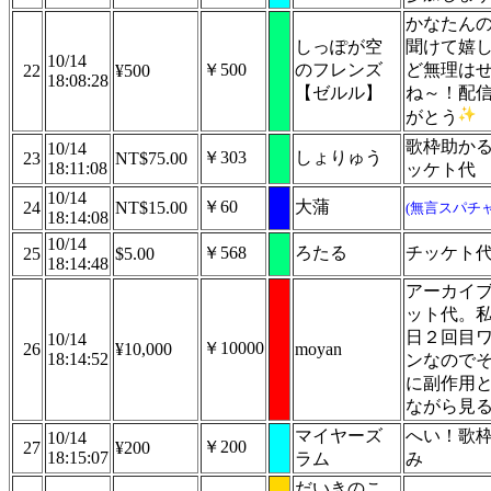
かなたん
しっぽが空
聞けて嬉
10/14
￥500
のフレンズ
ど無理は
22
¥500
18:08:28
【ゼルル】
ね～！配
がとう
歌枠助か
10/14
￥303
しょりゅう
23
NT$75.00
18:11:08
ッケト代
10/14
￥60
大蒲
24
NT$15.00
(無言スパチャ
18:14:08
10/14
￥568
ろたる
チッケト
25
$5.00
18:14:48
アーカイ
ット代。
日２回目
10/14
￥10000
26
¥10,000
moyan
18:14:52
ンなので
に副作用
ながら見
マイヤーズ
へい！歌
10/14
￥200
27
¥200
18:15:07
ラム
み
だいきのこ