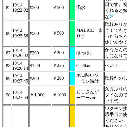
日です。
10/14
85
¥500
￥500
渇水
19:22:02
くれると
な
歌枠あり
MALICEーま
う！でも
10/14
￥500
86
¥500
19:25:56
りすー
ったらち
休むんや
かなたん
10/14
￥200
ほっぽ。
87
¥200
19:26:02
りになりてぇ
10/14
￥226
へい！
88
$1.99
Cheliax
19:26:14
ホロ酔いソ
10/14
￥200
歌枠たの
89
¥200
19:27:45
ーラン時計
久方ぶり
おじさんゲ
10/14
90
￥1,000
￥1000
タイなの
19:27:54
ーマーzoo
ット代
ワクチン
暇手当に
ください。
ありがと