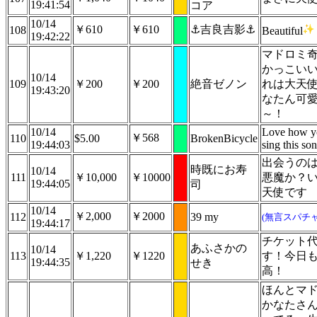
19:41:54
コア
10/14
￥610
￥610
⚓️吉良吉影⚓️
108
Beautiful
19:42:22
マドロミ
かっこい
10/14
109
￥200
￥200
絶音ゼノン
れは大天
19:43:20
なたん可
～！
10/14
Love how y
￥568
110
$5.00
BrokenBicycle
19:44:03
sing this son
出会うの
時既にお寿
10/14
111
￥10,000
￥10000
悪魔か？
19:44:05
司
天使です
10/14
￥2,000
￥2000
112
39 my
(無言スパチャ
19:44:17
チケット
あふさかの
10/14
113
￥1,220
￥1220
す！今日
19:44:35
せき
高！
ほんとマ
かなたさ