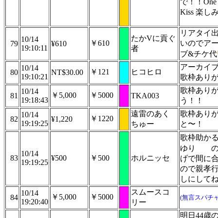
で！！One L
Kiss 楽
リアタイ
たかVに貢ぐ
10/14
￥610
いのでア
79
¥610
19:10:11
者
ブ&チケ代
アーカイ
10/14
￥121
ヒコヒロ
80
NT$30.00
19:10:21
歌枠あり
歌枠あり
10/14
￥5,000
￥5000
81
TKA003
19:18:43
う！！
遠雷のあく
歌枠あり
10/14
￥1220
82
¥1,220
19:19:25
ちゅー
と〜！
歌枠助か
ゆり
10/14
83
¥500
￥500
ホルニッセ
げで間に
19:19:25
ので親孝
しにして
スムースコ
10/14
￥5,000
￥5000
84
(無言スパチャ
19:20:40
リー
明日44歳