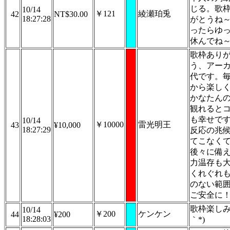
じる。歌
10/14
￥121
綾瀬珀兎
42
NT$30.00
18:27:28
がとうね
ったらゆ
休んでね
歌枠あり
う、アー
代です。
から楽し
かなたん
観れると
も幸せで
10/14
￥10000
雷光明王
43
¥10,000
18:27:29
反応の兆
てこなく
後々に備
力温存も
くれぐれ
のない範
ご安全に
歌枠楽しみ(
10/14
￥200
ケンケン
44
¥200
18:28:03
｀*)