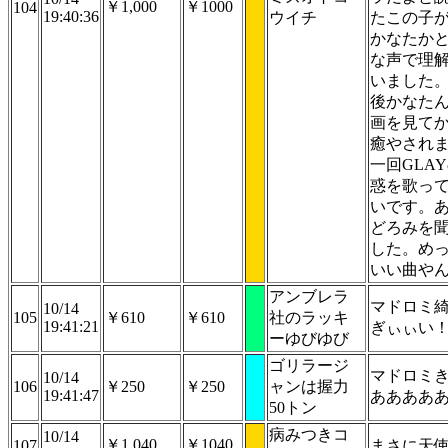
￥1,000
￥1000
104
19:40:36
ウイチ
たこの子
かなたか
な声で理
いました
後かなた
画を見て
癒やされ
一回GLA
惑を歌っ
いです。
どろみを
した。め
いい曲や
アンブレラ
マドロミ
10/14
105
￥610
￥610
社のラッキ
19:41:21
ぎぃぃい
ーゆびゆび
ゴリラージ
マドロミ
10/14
106
￥250
￥250
ャンは握力
19:41:47
ああああ
50トン
病みつきコ
10/14
￥1,040
￥1040
107
まさに天