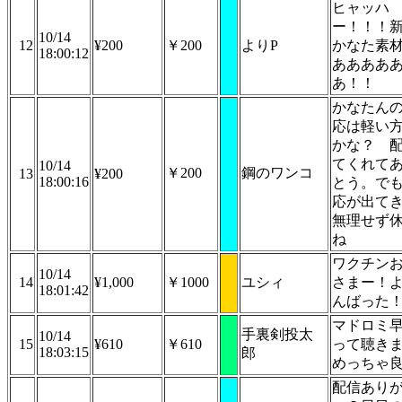
ヒャッハ
ー！！！
10/14
12
¥200
￥200
よりP
かなた素
18:00:12
ああああ
あ！！
かなたん
応は軽い
かな？ 
てくれて
10/14
￥200
鋼のワンコ
13
¥200
18:00:16
とう。で
応が出て
無理せず
ね
ワクチン
10/14
14
¥1,000
￥1000
ユシィ
さまー！
18:01:42
んばった
マドロミ
手裏剣投太
10/14
15
¥610
￥610
って聴き
18:03:15
郎
めっちゃ
配信あり