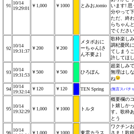
10/14
91
￥1,000
￥1000
とみお,tomio
います! 
19:29:01
分やって下
ただ、終
らちゃん
でくださ
歌枠楽し
メタボおに
調杞憂民
10/14
￥200
￥200
ーちゃん[さ
92
19:31:37
てしまう
ん不要よ]
許してほ
超楽しみ
10/14
￥500
￥500
ひろぽん
無理はし
93
19:31:53
ね
10/14
￥120
￥120
94
TEN Spring
(無言スパチャ
19:32:14
概要欄の
ト嬉しか
10/14
95
￥1,000
￥1000
トルタ
19:32:29
す。歌枠
とう
ワクチン
10/14
96
￥1,000
￥1000
東雲カラス
さま！歌