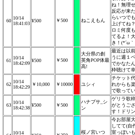
ね！無理
反応が来
らいつで
10/14
￥500
ねこえもん
60
¥500
18:41:03
上げてね
ロミ何度
てるよ！
き！(*´ω｀
最近は以
大分県の創
うに週１
10/14
￥500
英角POP体最
61
¥500
18:42:09
でかなた
高!
枠聴けて
チケット
10/14
62
￥10,000
￥10000
ユシィ
れからも
18:42:29
で歌って
ゲリラ歌
ハナブサ_シ
10/14
63
¥500
￥500
がとうご
18:42:38
ン
す！ドリ
今お部屋
してて(自
桜ノ宮いつ
室っぽいも
10/14