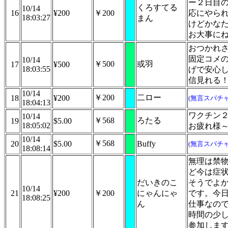
ー２日目
くろすてる
10/14
16
¥200
￥200
応にやら
18:03:27
まん
けどかな
お大事に
おつかれ
固定コメ
10/14
￥500
或羽
17
¥500
18:03:55
げで安心
信見れる
10/14
￥200
二ロー
18
¥200
(無言スパチャ
18:04:13
ワクチン
10/14
￥568
ろたる
19
$5.00
18:05:02
お疲れ様
10/14
￥568
20
$5.00
Buffy
(無言スパチャ
18:08:14
無理は禁
ど今は症
だいきのこ
そうでよ
10/14
21
¥200
￥200
にゃんにゃ
です。今
18:08:25
ん
仕事なの
時間の少
参加しま