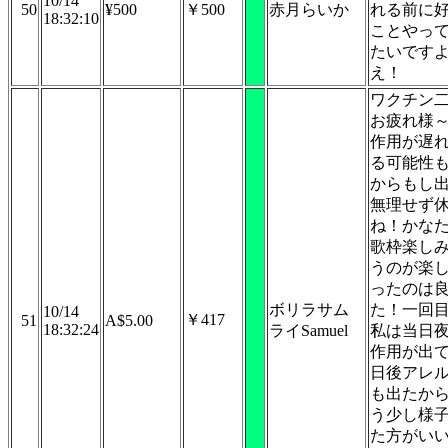
10/14
50
¥500
￥500
赤月らいか
れる前に
18:32:10
ことやっ
たいです
え！
ワクチン
お疲れ様
作用が遅
る可能性
からもし
無理せず
ね！かな
歌枠楽し
うのが楽
ったのは
ボリラサム
た！一回
10/14
￥417
51
A$5.00
18:32:24
ライSamuel
私は当日
作用が出
日後アレ
も出たか
う少し様
た方がい