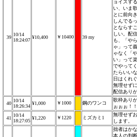
ョイスす
い、いま
とに前向
しんでる
とならす
しい。配
10/14
￥10400
39
¥10,400
39 my
18:24:07
も、「や
ゃ」って
ゃなく「
い」って
でやって
たらいい
日はくれ
無理せず
配信あり
歌枠あり
10/14
￥1000
鋼のワンコ
40
¥1,000
18:26:34
ぉぉぉ！
無理せず
10/14
￥1220
ミズカミ1
41
¥1,220
18:27:05
します。
拙者はか
本人の判