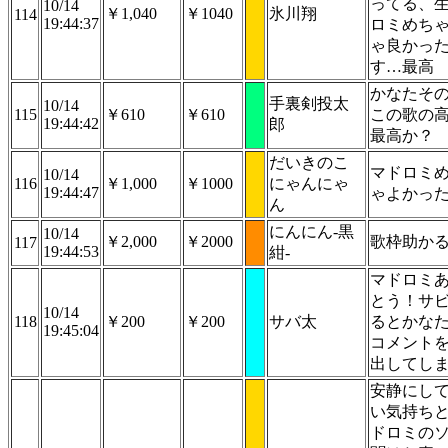
ってる、
10/14
￥1,040
￥1040
氷川翔
114
19:44:37
ロミめち
ゃ良かっ
す…最高
かなたそ
手裏剣投太
10/14
115
￥610
￥610
この歌の
19:44:42
郎
最高か？
だいきのこ
マドロミ
10/14
116
￥1,000
￥1000
にゃんにゃ
19:44:47
ゃよかっ
ん
にんにん‐黒
10/14
￥2,000
￥2000
歌枠助か
117
19:44:53
紺‐
マドロミ
とう！サ
10/14
118
￥200
￥200
サバ太
るとかな
19:45:04
コメント
出してしま
安静にし
い気持ち
ドロミの