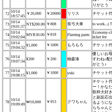
りがとう
10/14
￥20,000
￥20000
リリス
チケット
72
18:57:45
10/14
￥808
長弓大車
to work..
73
NT$200.00
19:01:37
10/14
Economy-cl
￥818
74
MYR30.00
Flaming pants
19:02:04
ticket fee
10/14
￥1000
もろもろ
チケット
75
¥1,000
19:04:32
優しいお
10/14
76
¥200
￥200
柚森湊
すわね♪︎
19:07:34
がとう♪︎
10/14
￥1000
チケット
77
¥1,000
yuki
19:08:15
チケット
ー！かな
歌枠大好
と副反応
10/14
￥953
クワちゃん
78
₩10,000
るように
19:09:49
らちゃん