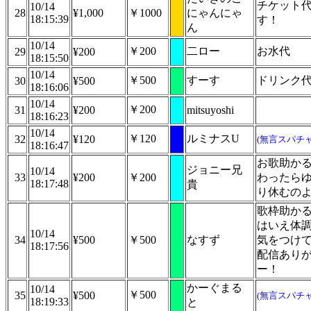
チケット
10/14
28
¥1,000
￥1000
にゃんにゃ
18:15:39
す！
ん
10/14
￥200
二ロー
お水代
29
¥200
18:15:50
10/14
￥500
すーす
ドリンク
30
¥500
18:16:06
10/14
￥200
31
¥200
mitsuyoshi
18:16:23
10/14
￥120
ルミナスU
32
¥120
(無言スパチャ
18:16:47
お歌助か
ジョニー兄
10/14
33
¥200
￥200
わったら
18:17:48
貴
り休むの
歌枠助か
はいえ体
10/14
34
¥500
￥500
なすず
気をつけ
18:17:56
配信あり
ー！
かーぐまる
10/14
￥500
35
¥500
(無言スパチャ
18:19:33
と